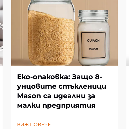
Еко-опаковка: Защо 8-
унцовите стъкленици
Mason са идеални за
малки предприятия
ВИЖ ПОВЕЧЕ