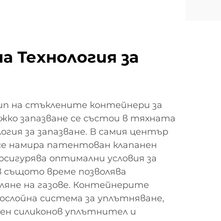
а Технология за
п на стъклените контейнери за
жко запазване се състои в тяхната
гия за запазване. В самия център
се намира патентован клапанен
осигурява оптимални условия за
в същото време позволява
яне на газове. Контейнерите
ослойна система за уплътняване,
ен силиконов уплътнител и