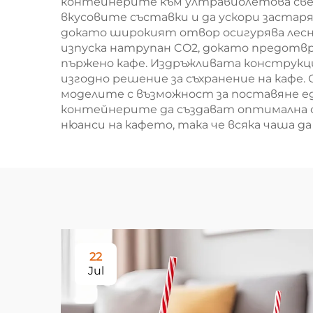
контейнерите към ултравиолетова свет
вкусовите съставки и да ускори застаряв
докато широкият отвор осигурява лесна
изпуска натрупан CO2, докато предотвр
пържено кафе. Издръжливата конструкц
изгодно решение за съхранение на кафе.
моделите с възможност за поставяне 
контейнерите да създават оптимална ср
нюанси на кафето, така че всяка чаша 
22
Jul