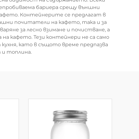
 непробиваема бариера срещу външни
кафето. Контейнерите се предлагат в
машни почитатели на кафето, така и за
ряне за лесно взимане и почистване, а
 на кафето. Тези контейнери не са само
а кухня, като в същото време предпазва
 и топлина.