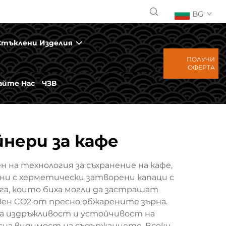
BG
Стъклени Изделия
ПОЛУЧИ
ОФЕРТА
йте Нас
ЧЗВ
нери за кафе
на технология за съхранение на кафе,
ни с херметически затворени капаци с
га, които биха могли да застрашат
ен CO2 от пресно обжарените зърна.
а издръжливост и устойчивост на
сна видимост на съдържанието. Всеки