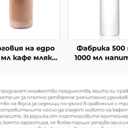
рговия на едро
Фабрика 500
 мл кафе мляко
1000 мл напи
чай напитка
питейна со
азни стъклени
стъклена
утилки за сок
бутилирана в
 предлагат множество предимства, които ги пра
на едро
та им за плътно затваряне значително удължава с
ство на вкуса за седмици по-дълго в сравнение с 
потребителите лесно да следят нивото на кафет
 запасите. За разлика от пластмасовите контейнер
 което гарантира, че всяка порция запазва ориги