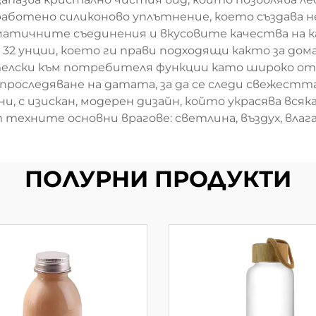
работено силиконово уплътнение, което създава
матичните съединения и вкусовите качества на 
о 32 унции, което ги прави подходящи както за до
елски към потребителя функции като широко отва
проследяване на датата, за да се следи свежестта
и, с изискан, модерен дизайн, който украсява всяк
 техните основни врагове: светлина, въздух, влага
ПОЛУРНИ ПРОДУКТИ