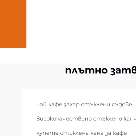
плътно затв
чай кафе захар стъклени съдове
висококачествено стъклено канч
купете стъклена кана за кафе