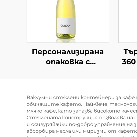
Персонализирана
Тъ
опаковка с
360
алкохолни напитки
от 750 мл
пр
стъклено вино
б
Вакуумни стъклени контейнери за кафе
обичащите кафето. Най-вече, технология
мляко кафе, като запазва високото каче
Стъклената конструкция позволява на 
и осигурявайки по-добро управление на
абсорбира масла или миризми от кафето,