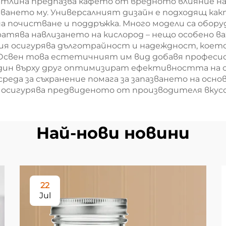
лина предпазва кафето от вредното влияние на
ането му. Универсалният дизайн е подходящ както 
 почистване и поддръжка. Много модели са оборуд
атява навлизането на кислород – нещо особено в
ия осигурява дълготрайност и надеждност, коет
 Освен това естетичният им вид добавя професион
един върху друг оптимизират ефективността на 
еда за съхранение помага за запазването на осн
да осигурява предвиденото от производителя вкус
Най-нови новини
22
Jul