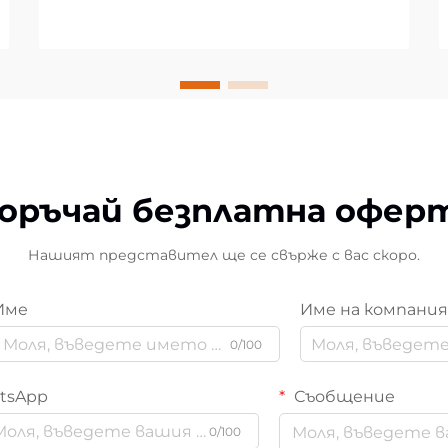
оръчай безплатна офер
Нашият представител ще се свърже с вас скоро.
Име
Име на компани
0/100
tsApp
Съобщение
0/100