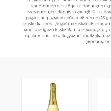
контейнер е снабден с прецизно из
елементи, ефективно запазвайки аро
различни размери, обикновено от 16 д
малки кафета. Дизайнът включва прият
много модели включват и механизми за 
практични, но и визуално привлекателн
зърната от