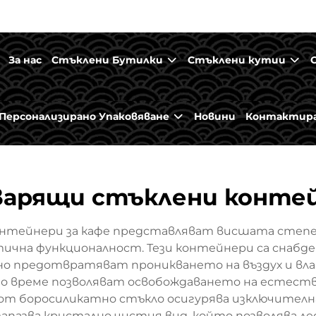
За нас
Стъклени Бутилки
Стъклени кутии
Персонализирано Упаковяване
Новини
Контактира
арящи стъклени контей
тейнери за кафе представляват висшата степен 
чна функционалност. Тези контейнери са снабде
о предотвратяват проникването на въздух и вла
о време позволяват освобождаването на естеств
от боросиликатно стъкло осигурява изключителн
апазва кристално чистия вид, който позволява ле