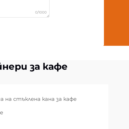
0/1000
нери за кафе
а на стъклена кана за кафе
фе