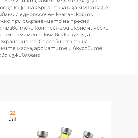
 светлината, която може да разруши
за кафе на зърна, така и за мляко кафе,
вани с еднопосочен клапан, който
ажно при съхранението на пресно
о прави тези контейнери икономически
ален елемент към всяка кухня, а
съхранението. Способността на
овните масла, ароматите и вкусовите
ово изживяване.
22
0
Jul
Au