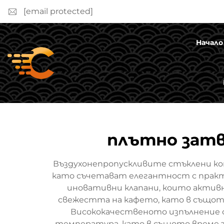
[email protected]
Начало
плътно затв
Въздухонепропускливите стъклени кон
като съчетават елегантност с практи
иновативни клапани, които активн
свежестта на кафето, като в същот
Висококачественото изпълнение 
температура, като в същото време з