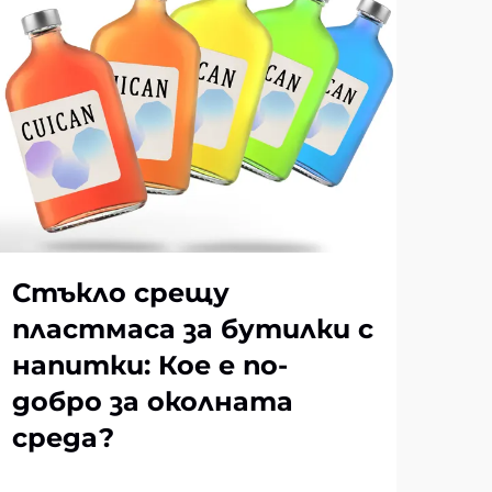
Стъкло срещу
Ка
пластмаса за бутилки с
ко
напитки: Кое е по-
ле
добро за околната
ид
среда?
ВИЖ