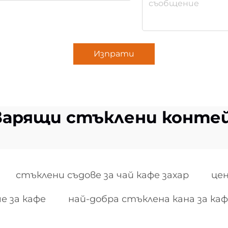
Изпрати
арящи стъклени контей
стъклени съдове за чай кафе захар
цен
е за кафе
най-добра стъклена кана за ка