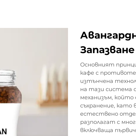
Авангардн
Запазване
Основният принци
кафе с противоте
изтънчена техноло
на тази система 
механизъм, който 
съхранение, като 
естествено отдел
разполагат с мног
включваща първич