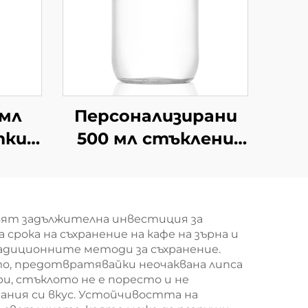
 мл
Персонализирани
тки
500 мл стъклени
к
керосинови съдове
за съхранение на
ода
храни, съди
вят задължителна инвестиция за
рока на съхранение на кафе на зърна и
традиционните методи за съхранение.
о, предотвратявайки неочаквана липса
и, стъклото не е поресто и не
нания си вкус. Устойчивостта на