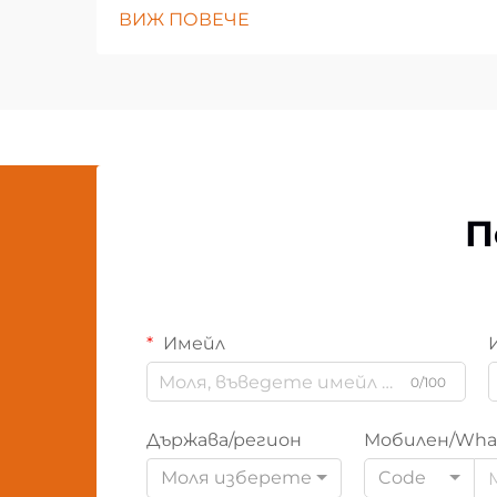
ВИЖ ПОВЕЧЕ
П
Имейл
0/100
Държава/регион
Мобилен/Wha
Моля изберете
Code