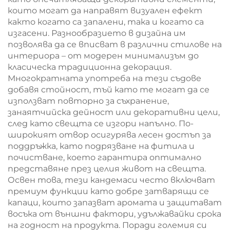
които могат да направят визуален ефект
както когато са запалени, така и когато са
изгасени. Разнообразието в дизайна им
позволява да се вписват в различни стилове на
интериора – от модерен минимализъм до
класическа традиционна декорация.
Многократната употреба на тези съдове
добавя стойност, тъй като те могат да се
използват повторно за съхранение,
занаятчийска дейност или декоративни цели,
след като свещта се изгори напълно. По-
широкият отвор осигурява лесен достъп за
поддръжка, като подрязване на фитила и
почистване, което гарантира оптимално
представяне през целия живот на свещта.
Освен това, тези кандемаси често включват
премиум функции като добре затварящи се
капаци, които запазват аромата и защитават
восъка от външни фактори, удължавайки срока
на годност на продукта. Поради големия си