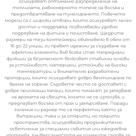
осигуряват оптимално разпределение на
топлината, равномерното топене на восъка и
предотвратяване на тунелирането. Повечето
модели са с широки отвори, които осигуряват лесен
достъп и поддръжка, позволявайки удобно
подрязване на фитила и почистване. Щедрите
размери на тези контейнери, обикновено в обем от
16 до 22 унции, ги правят идеални за създаване на
ефектни елементи във всяка стая. Напреднали
функции за безопасност включват стабилни основи
за устойчивост, материали, устойчиви на високи
температури, и внимателно разработени
пропорции, които осигуряват добро вентилиране по
време на горене. Съдовете често се доставят с
добре прилягащи капаци, които помагат за запазване
на аромата на свещта, когато не се използва, и
предпазват восъка от прах и замърсяване. Поради
големия си размер те са перфектни както за
вътрешни, така и за открити, но покрити
пространства, осигурявайки продължително
осветление за специални събития или ежедневна
употреба. Универсалността на големите съдове за