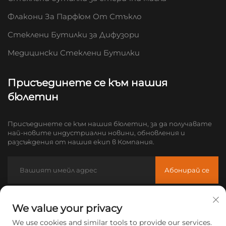
Флакони За Парфюм От Стъкло
Стеклени Бутилки за Дифузори
Медицински Стеклени Бутилки
Присъединете се към нашия
бюлетин
Присъединете се към нашия бюлетин, за да получавате
най-новите индустриални новини, обновления и
разсъждения от нашия екип в Компания.
Абонирай се
Имейл:
[email protected]
We value your privacy
Тел:
+86-18605685636
We use cookies and similar tools to provide our services.