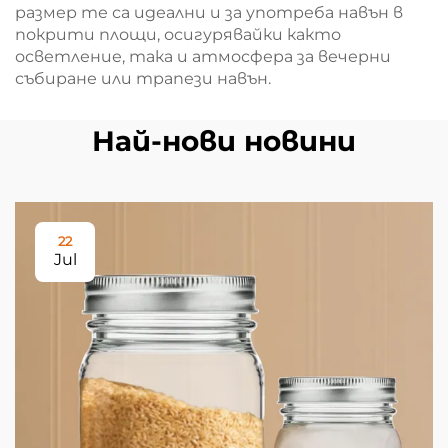
размер те са идеални и за употреба навън в
покрити площи, осигурявайки както
осветление, така и атмосфера за вечерни
събиране или трапези навън.
Най-нови новини
22
Jul