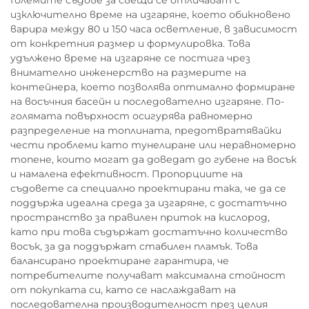
Големите съдове за свещи се отличават с
изключително време на изгаряне, което обикновено
варира между 80 и 150 часа осветление, в зависимост
от конкретния размер и формулировка. Това
удължено време на изгаряне се постига чрез
внимателно инженерство на размерите на
контейнера, което позволява оптимално формиране
на восъчния басейн и последователно изгаряне. По-
голямата повърхност осигурява равномерно
разпределение на топлината, предотвратявайки
чести проблеми като тунелиране или неравномерно
топене, които могат да доведат до губене на восък
и намалена ефективност. Пропорциите на
съдовете са специално проектирани така, че да се
поддържа идеална среда за изгаряне, с достатъчно
пространство за правилен приток на кислород,
като при това съдържат достатъчно количество
восък, за да поддържат стабилен пламък. Това
балансирано проектиране гарантира, че
потребителите получават максимална стойност
от покупката си, като се наслаждават на
последователна производителност през целия