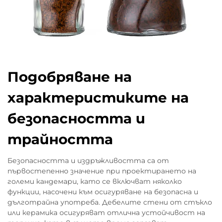
Подобряване на
характеристиките на
безопасността и
трайността
Безопасността и издръжливостта са от
първостепенно значение при проектирането на
големи кандемари, като се включват няколко
функции, насочени към осигуряване на безопасна и
дълготрайна употреба. Дебелите стени от стъкло
или керамика осигуряват отлична устойчивост на