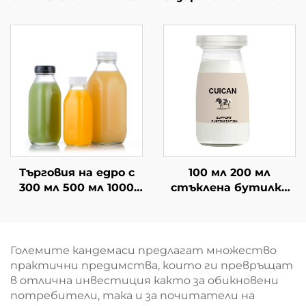
напитки от 750 мл
поръчка стъклени
стъклено вино
бутилки за сок
Търговия на едро с
100 мл 200 мл
300 мл 500 мл 1000
стъклена бутилка
мл квадратна
за напитки, сок и
стъклена бутилка
мляко на едро
за напитки
Големите кандемаси предлагат множество
практични предимства, които ги превръщат
в отлична инвестиция както за обикновени
потребители, така и за почитатели на