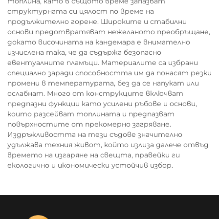
топлина, като в същото време запазват
структурната си цялост по време на
продължително горене. Широките и стабилни
основи предотвратяват нежеланото преобръщане,
докато височината на кандемара е внимателно
изчислена така, че да съдържа безопасно
евентуалните пламъци. Материалите са избрани
специално заради способността им да понасят резки
промени в температурата, без да се напукат или
ослабнат. Много от конструкците включват
предпазни функции като усилени ръбове и основи,
които разсейват топлината и предпазват
повърхностите от прекомерно загряване.
Издръжливостта на тези съдове значително
удължава техния живот, който излиза далече отвъд
времето на изгаряне на свещта, правейки ги
екологично и икономически устойчив избор.