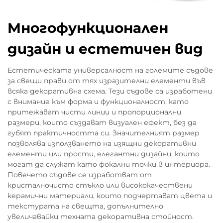
Многофункционален
дизайн и естетичен вид
Естетическата универсалност на големите съдове
за свещи прави от тях изразителни елементи във
всяка декоративна схема. Тези съдове са изработени
с внимание към форма и функционалност, като
притежават чисти линии и пропорционални
размери, които създават визуален ефект, без да
губят практичността си. Значителният размер
позволява използването на изящни декоративни
елементи или прости, елегантни дизайни, които
могат да служат като фокални точки в интериора.
Повечето съдове се изработват от
кристалночисто стъкло или висококачествени
керамични материали, които подчертават цвета и
текстурата на свещта, допълнително
увеличавайки техната декоративна стойност.