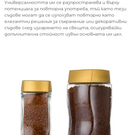
Универсалността им се разпространява и върху
потенциала за повторна употреба, тъй като тези
съдове могат да се използват повторно като
елегантни решения за съхранение или декоративни
съдове след изгарянето на свещта, осигурявайки
допълнителна стойност извън основната им цел.