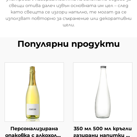
свещи отива далеч извън основната им цел – след
като свещта се изгори напълно, те могат да се
използват повторно за съхранение или декоративни
цели.
Популярни продукти
Персонализирана
350 мл 500 мл кръгли
опаковка с алкохолни
газирани напитки по