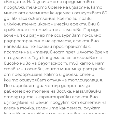
свещите. Най-значимото предимство е
продължителното време на изгаряне, като
много от големите кандемаси осигуряват 80
до 150 часа осветление, което ги прави
изключително икономически ефективни в
сравнение с по-малките аналогове. Поради
големия си размер те осигуряват по-силно
разпространение на аромата, ефективно
напълващи по-големи пространства с
постоянна интензивност през цялото време
на изгаряне. Тези кандемаси се отличават с
високо ниво на безопасност, тъй като имат
стабилни основи, които минимизират риска
от преобръщане, както и дебели стени,
които осигуряват отлична топлоизолация.
По-широкият диаметър допринася за
равномерно топене на восъка, намалявайки
отпадъците и гарантирайки ефективно
използване на целия продукт. От естетична
гледна точка, големите кандемаси служат
като впечатляващи декоративни елементи,