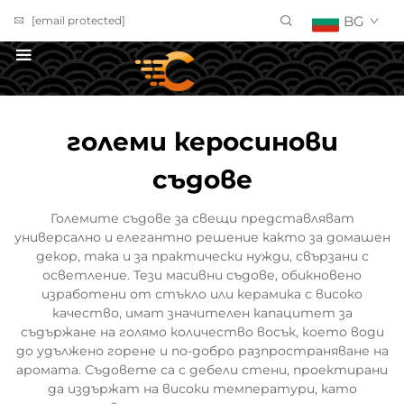
BG
[email protected]
ПОЛУЧИ ОФЕРТА
големи керосинови
съдове
Големите съдове за свещи представляват
универсално и елегантно решение както за домашен
декор, така и за практически нужди, свързани с
осветление. Тези масивни съдове, обикновено
изработени от стъкло или керамика с високо
качество, имат значителен капацитет за
съдържане на голямо количество восък, което води
до удължено горене и по-добро разпространяване на
аромата. Съдовете са с дебели стени, проектирани
да издържат на високи температури, като