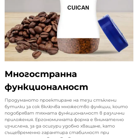
Многостранна
функционалност
Продуманото проектиране на тези стъклени
бутилки за сок включва множество функции, които
подобряват тяхната функционалност в различни
приложения. Ергономичната форма е внимателно
изчислена, за да осигури удобно хващане, като
същевременно гарантира стабилност при