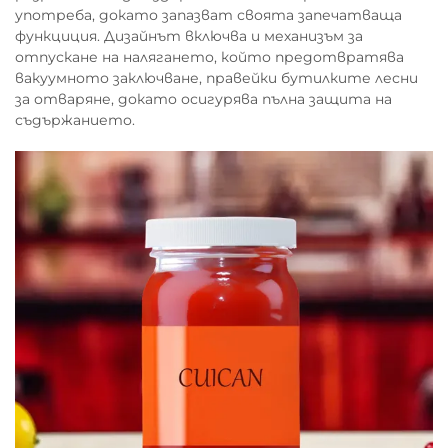
употреба, докато запазват своята запечатваща
функциция. Дизайнът включва и механизъм за
отпускане на налягането, който предотвратява
вакуумното заключване, правейки бутилките лесни
за отваряне, докато осигурява пълна защита на
съдържанието.