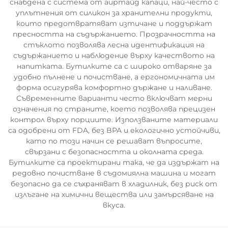
снабдена с система от аиртайд капаци, най-често с
уплътнения от силикон за хранителни продукти,
които предотвратяват изтичане и поддържат
пресността на съдържанието. Прозрачността на
стъклото позволява лесна идентификация на
съдържанието и наблюдение върху качеството на
напитката. Бутилките са с широко отваряне за
удобно пълнене и почистване, а ергономичната им
форма осигурява комфортно държане и наливане.
Съвременните варианти често включват мерни
означения по страните, което позволява прецизен
контрол върху порциите. Използваните материали
са одобрени от FDA, без BPA и екологично устойчиви,
като по този начин се решават въпросите,
свързани с безопасността и околната среда.
Бутилките са проектирани така, че да издържат на
редовно почистване в съдомиялна машина и могат
безопасно да се съхраняват в хладилник, без риск от
излъгане на химични вещества или замърсяване на
вкуса.