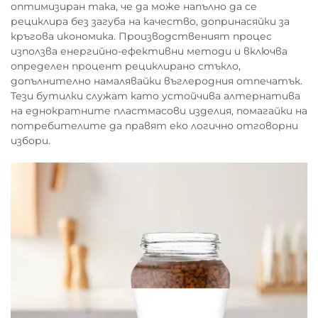
оптимизиран така, че да може напълно да се
рециклира без загуба на качество, допринасяйки за
кръгова икономика. Производственият процес
използва енергийно-ефективни методи и включва
определен процент рециклирано стъкло,
допълнително намалявайки въглеродния отпечатък.
Тези бутилки служат като устойчива алтернатива
на еднократните пластмасови изделия, помагайки на
потребителите да правят еко логично отговорни
избори.