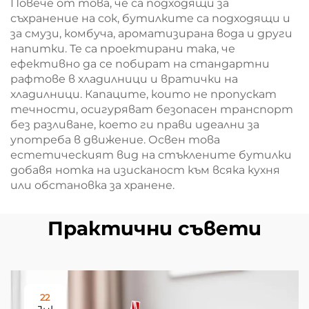
Повече от това, че са подходящи за
съхранение на сок, бутилките са подходящи и
за смузи, комбуча, ароматизирана вода и други
напитки. Те са проектирани така, че
ефективно да се побират на стандартни
рафтове в хладилници и вратички на
хладилници. Капаците, които не пропускат
течности, осигуряват безопасен транспорт
без разливане, което ги прави идеални за
употреба в движение. Освен това
естетическият вид на стъклените бутилки
добавя нотка на изисканост към всяка кухня
или обстановка за хранене.
Практични съвети
22