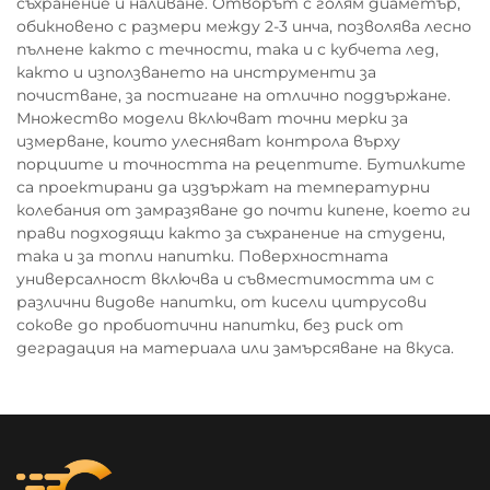
съхранение и наливане. Отворът с голям диаметър,
обикновено с размери между 2-3 инча, позволява лесно
пълнене както с течности, така и с кубчета лед,
както и използването на инструменти за
почистване, за постигане на отлично поддържане.
Множество модели включват точни мерки за
измерване, които улесняват контрола върху
порциите и точността на рецептите. Бутилките
са проектирани да издържат на температурни
колебания от замразяване до почти кипене, което ги
прави подходящи както за съхранение на студени,
така и за топли напитки. Поверхностната
универсалност включва и съвместимостта им с
различни видове напитки, от кисели цитрусови
сокове до пробиотични напитки, без риск от
деградация на материала или замърсяване на вкуса.