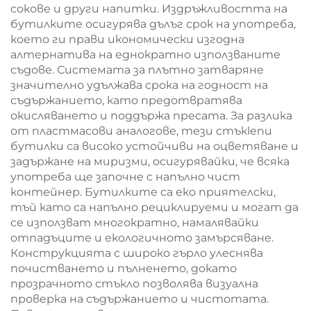
сокове и други напитки. Издръжливостта на
бутилките осигурява дълъг срок на употреба,
което ги прави икономически изгодна
алтернатива на еднократно използваните
съдове. Системата за плътно затваряне
значително удължава срока на годност на
съдържанието, като предотвратява
окисляването и поддържа пресата. За разлика
от пластмасови аналогове, тези стъкlenи
бутилки са високо устойчиви на оцветяване и
задържане на миризми, осигурявайки, че всяка
употреба ще започне с напълно чист
контейнер. Бутилките са еко приятелски,
тъй като са напълно рециклируеми и могат да
се използват многократно, намалявайки
отпадъците и екологичното замърсяване.
Конструкцията с широко гърло улеснява
почистването и пълненето, докато
прозрачното стъкло позволява визуална
проверка на съдържанието и чистотата.