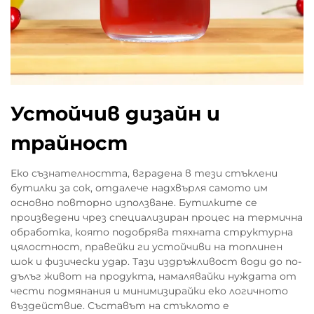
Устойчив дизайн и
трайност
Еко съзнателността, вградена в тези стъклени
бутилки за сок, отдалече надхвърля самото им
основно повторно използване. Бутилките се
произведени чрез специализиран процес на термична
обработка, която подобрява тяхната структурна
цялостност, правейки ги устойчиви на топлинен
шок и физически удар. Тази издръжливост води до по-
дълъг живот на продукта, намалявайки нуждата от
чести подмянания и минимизирайки еко логичното
въздействие. Съставът на стъклото е