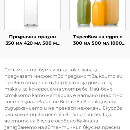
Прозрачни празни
Търговия на едро с
350 мл 420 мл 500 мл
300 мл 500 мл 1000
квадратни сок кафе
мл квадратна
стъклени бутилки
стъклена бутилка
за напитки
за напитки
Стъклените бутилки за сок с капаци
предлагат множество предимства, които ги
правят отличен избор както за домашна,
така и за комерсиална употреба. Най-вече,
стъклото като материал е напълно инертно,
което означава, че не встъпва в реакция със
съдържанието и не пренася нежелани вкусове
или химични вещества в напитките. Тази
чистота на вкуса е особено важна за
запазването на автентичния вкус на пресни