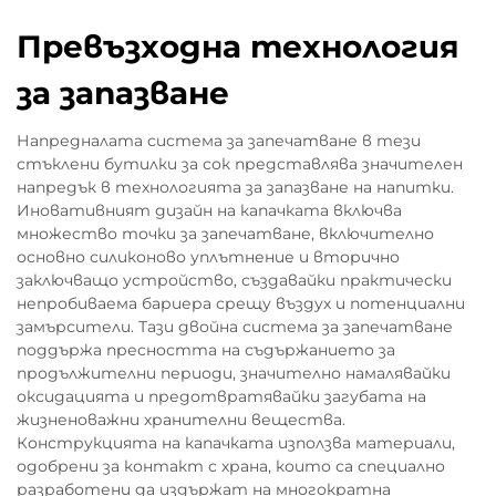
Превъзходна технология
за запазване
Напредналата система за запечатване в тези
стъклени бутилки за сок представлява значителен
напредък в технологията за запазване на напитки.
Иновативният дизайн на капачката включва
множество точки за запечатване, включително
основно силиконово уплътнение и вторично
заключващо устройство, създавайки практически
непробиваема бариера срещу въздух и потенциални
замърсители. Тази двойна система за запечатване
поддържа пресността на съдържанието за
продължителни периоди, значително намалявайки
оксидацията и предотвратявайки загубата на
жизненоважни хранителни вещества.
Конструкцията на капачката използва материали,
одобрени за контакт с храна, които са специално
разработени да издържат на многократна