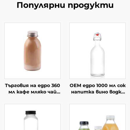
Популярни продукти
Търговия на едро 360
OEM едро 1000 мл сок
мл кафе мляко чай
напитка вино водка
напитка празни
стъклена бутилка
стъклени бутилки
за пиене
за сок