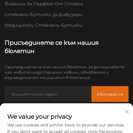
Флакони За Парфюм От Стъкло
Стеклени Бутилки за Дифузори
Медицински Стеклени Бутилки
Присъединете се към нашия
бюлетин
Присъединете се към нашия бюлетин, за да получавате
най-новите индустриални новини, обновления и
разсъждения от нашия екип в Компания.
Абонирай се
Имейл:
[email protected]
We value your privacy
Тел:
+86-18605685636
We use cookies and similar tools to provide our services.
If you don't want to accept all cookies, click Personalize