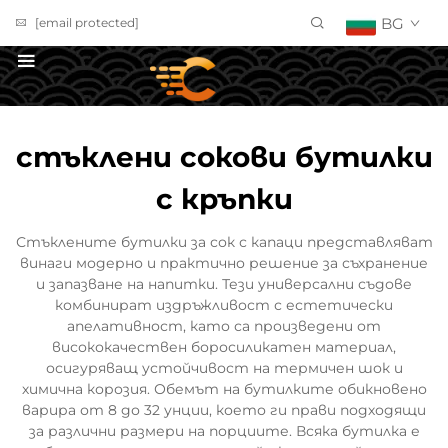
BG
[email protected]
ПОЛУЧИ ОФЕРТА
стъклени сокови бутилки
с кръпки
Стъклените бутилки за сок с капаци представляват
винаги модерно и практично решение за съхранение
и запазване на напитки. Тези универсални съдове
комбинират издръжливост с естетически
апелативност, като са произведени от
висококачествен боросиликатен материал,
осигуряващ устойчивост на термичен шок и
химична корозия. Обемът на бутилките обикновено
варира от 8 до 32 унции, което ги прави подходящи
за различни размери на порциите. Всяка бутилка е