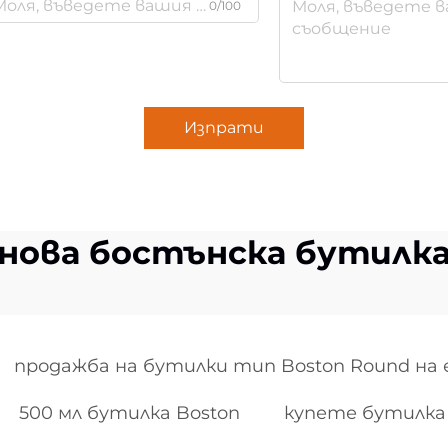
0/100
Изпрати
нова бостънска бутилк
продажба на бутилки тип Boston Round на 
500 мл бутилка Boston
купете бутилка