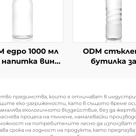
 едро 1000 мл
ODM стъкле
 напитка вино
бутилка з
дка стъклена
многократ
илка за пиене
употреба 
винтова капа
ство предимства, които я отличават в индустрия
530 мл
щите еко-загрижености, като в същото време оси
амалява екологичното въздействие, без да жер
еснява процеса на пълнене, намалявайки произво
зможност на потребителите лесно да използват 
ава срока на годност на продукта, като предпаз