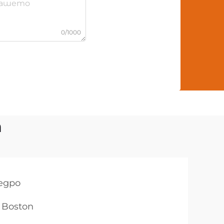
0/1000
а
едро
 Boston