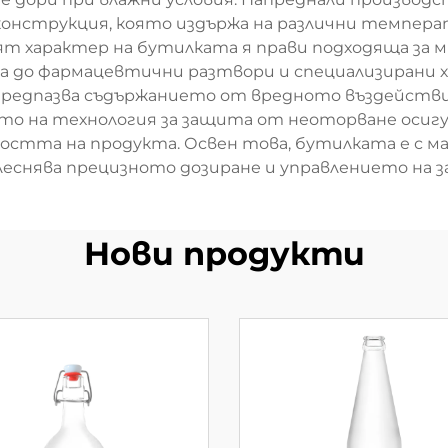
а конструкция, която издържа на различни темпер
ят характер на бутилката я прави подходяща за 
на до фармацевтични разтвори и специализирани 
редпазва съдържанието от вредното въздействие
то на технология за защита от неоторване оси
тта на продукта. Освен това, бутилката е с мар
леснява прецизното дозиране и управлението на з
Нови продукти