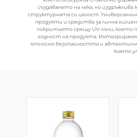
създаването на лека, но издръжлив
структурната си цялост. Универсални
продукти и средства за лична хигие
покритието срещу UV-лъчи, което п
годност на продукта. Интегриране
относно безопасността и автентичнос
което у