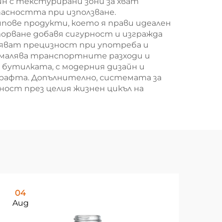
н с текстурирани зони за хват
пасността при използване.
ове продукти, което я прави идеален
орване добавя сигурност и изгражда
ряват прецизност при употреба и
малява транспортните разходи и
бутилката, с модерния дизайн и
 рафта. Допълнително, системата за
ност през целия жизнен цикъл на
04
0
Aug
Au