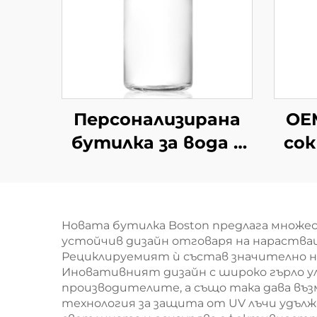
Персонализирана
OEM
бутилка за вода с
сок
150 мл, 300 мл, 350
во
мл, 500 мл,
бут
стъклена чаша за
Новата бутилка Boston предлага множе
пиене
устойчив дизайн отговаря на нараства
Рециклируемият ѝ състав значително н
Иновативният дизайн с широко гърло ул
производителите, а също така дава въ
технология за защита от UV лъчи удълж