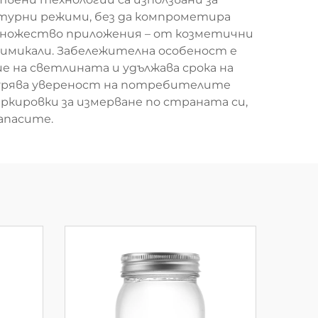
атурни режими, без да компрометира
множество приложения – от козметични
химикали. Забележителна особеност е
 на светлината и удължава срока на
гурява увереност на потребителите
кировки за измерване по страната си,
апасите.