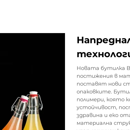
Напредна
технолог
Новата бутилка B
постижения в мат
поставят нови с
опаковките. Бути
полимери, която 
устойчивост, пос
здравина и еко от
материална струк