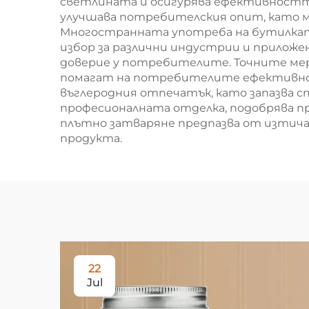
светлината и осигурява ефективността
улучшава потребителския опит, като ми
Многостранната употреба на бутилката
избор за различни индустрии и приложе
доверие у потребителите. Точните мер
помагат на потребителите ефективно 
въглеродния отпечатък, като запазва 
професионалната отделка, подобрява п
плътно затваряне предпазва от изтичан
продукта.
22
Jul