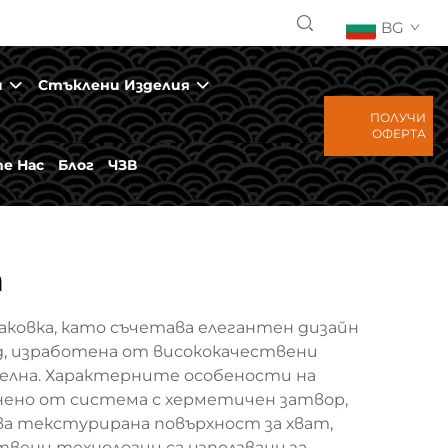
BG
и
Стъклени Изделия
ПОЛУЧИ
ОФЕРТА
е Нас
Блог
ЧЗВ
а
ковка, като съчетава елегантен дизайн
д, изработена от висококачествени
телна. Характерните особености на
нено от система с херметичен затвор,
ва текстурирана повърхност за хват,
твени технологии са използвани за