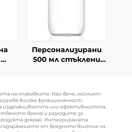
на
Персонализирани
а
500 мл стъклени
на
керосинови съдове
с
за съхранение на
чка
храни, съди
та на опаковките. Най-вече, нейният
гурява висока функционалност.
тва издръжливостта или ефективността.
дственото време и разходите за
продукта докрай. Интегрираната
ва съдържанието от вредното влияние на