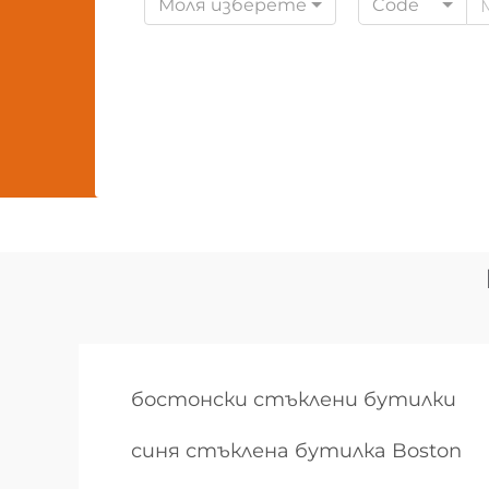
Моля изберете
Code
бостонски стъклени бутилки
синя стъклена бутилка Boston