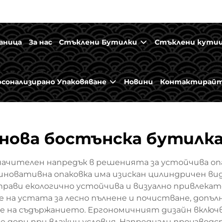
аница
За нас
Стъклени Бутилки
Стъклени кути
рсонализирано Упаковяване
Новини
Контактирайт
нова бостънска бутилк
начителен напредък в решенията за устойчива опа
 иновативна опаковка има изискан цилиндричен ви
прави екологично устойчива и визуално привлека
на устата за лесно пълнене и почистване, допъл
е на съдържанието. Ергономичният дизайн включ
 дори при влажни условия. Напреднали производс