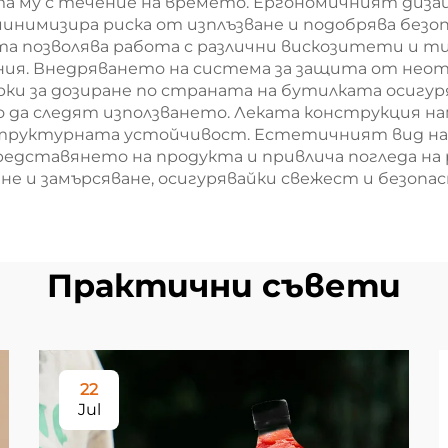
 му с течение на времето. Ергономичният дизай
нимизира риска от изплъзване и подобрява безо
 позволява работа с различни вискозитети и тип
ния. Внедряването на система за защита от неот
ки за дозиране по страната на бутилката осигу
да следят използването. Леката конструкция на
структурната устойчивост. Естетичният вид на 
редставянето на продукта и привлича погледа на
е и замърсяване, осигурявайки свежест и безопас
Практични съвети
22
Jul