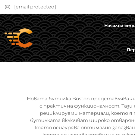
[email protected]
Начална стр
Пе
Новата бутилка Boston представлява з
с практична функционалност. Тази
рециклируеми материали, което я 
бутилката включват широко отваряне 
която осигурява оптимално запазван
която осигурява стабилно държане