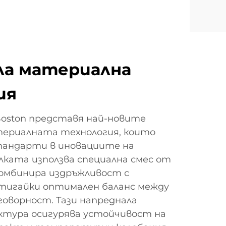
ла материална
ия
oston представя най-новите
ериалната технология, които
тандарти в иновациите на
лката използва специална смес от
комбинира издръжливост с
тигайки оптимален баланс между
говорност. Тази напреднала
тура осигурява устойчивост на