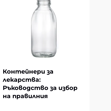
Контейнери за
Къ
лекарства:
ст
Ръководство за избор
съ
на правилния
ко
из