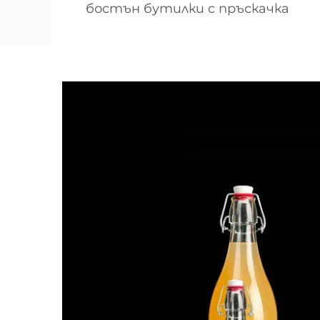
бостън бутилки с пръскачка