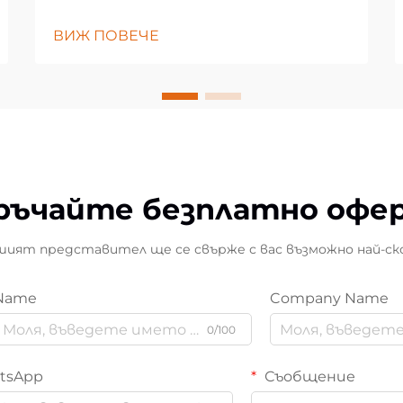
ВИЖ ПОВЕЧЕ
ръчайте безплатно офе
ият представител ще се свърже с вас възможно най-ск
Name
Company Name
0/100
tsApp
Съобщение