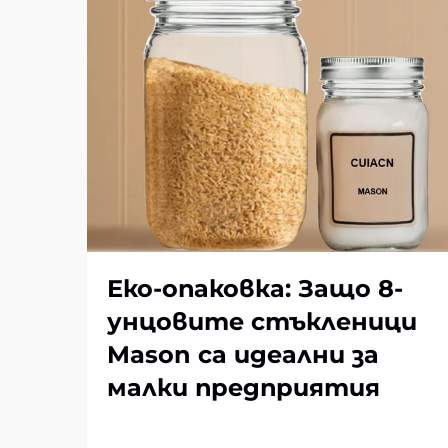
Еко-опаковка: Защо 8-
унцовите стъкленици
Mason са идеални за
малки предприятия