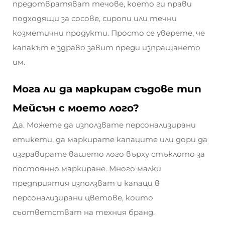
предотвратяват течове, което ги прави
подходящи за сосове, сиропи или течни
козметични продукти. Просто се уверете, че
капакът е здраво завит преди изпращането
им.
Мога ли да маркирам съдове тип
Мейсън с моето лого?
Да. Можете да използвате персонализирани
етикети, да маркирате капаците или дори да
изгравирате вашето лого върху стъклото за
постоянно маркиране. Много малки
предприятия използват и капаци в
персонализирани цветове, които
съответстват на техния бранд.