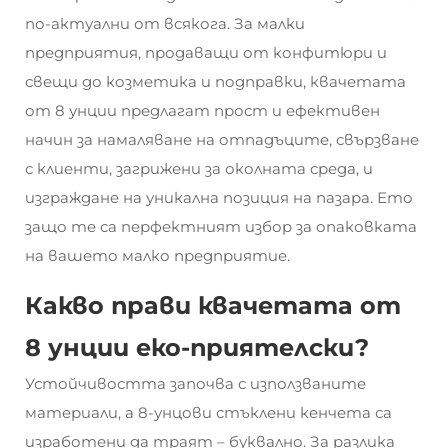
по-актуални от всякога. За малки
предприятия, продаващи от конфитюри и
свещи до козметика и подправки, квачетата
от 8 унции предлагат прост и ефективен
начин за намаляване на отпадъците, свързване
с клиенти, загрижени за околната среда, и
изграждане на уникална позиция на пазара. Ето
защо те са перфектният избор за опаковката
на вашето малко предприятие.
Какво прави квачетата от
8 унции еко-приятелски?
Устойчивостта започва с използваните
материали, а
8-унцови стъклени кенчета
са
изработени да траят – буквално. За разлика