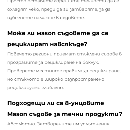
Просто оставете горещите течности да се
охладят леко, преди да ги затваряте, за да
избегнете налягане в съдовете.
Може ли мason съдовете да се
рециклират навсякъде?
Повечето региони приемат стъклени съдове в
програмите за рециклиране на боклук.
Проверете местните правила за рециклиране,
но стъклото е широко разпространено
рециклируемо глобално.
Подходящи ли са 8-унцовите
Mason съдове за течни продукти?
Абсолютно. Затворените им уплътнения