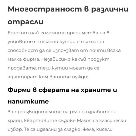
Многостранност в различни
отрасли
Едно от най-големите предимства на 8-
унцовите стъклени кутии е тяхната
способност да се използват от почти всяка
малка фирма. Независимо какъв продукт
продавате, тези кутии могат да се
адаптират към вашите нужди:
Фирми в сферата на храните и
напитките
За производителите на ръчно изработени
храни, квартовите съдове Mason са класически
избор. Те са идеални за сладко, желе, кисели