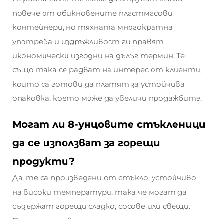
повече от обикновените пластмасови
контейнери, но тяхната многократна
употреба и издръжливост ги правят
икономически изгодни на дълъг термин. Те
също така се радват на интерес от клиенти,
които са готови да платят за устойчива
опаковка, което може да увеличи продажбите.
Могат ли 8-унцовите стъкленици
да се използват за горещи
продукти?
Да, те са произведени от стъкло, устойчиво
на високи температури, така че могат да
съдържат горещи сладко, сосове или свещи.