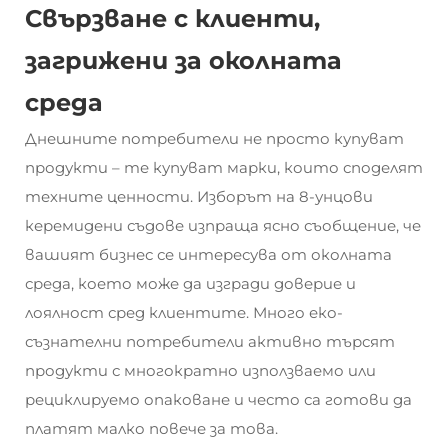
Свързване с клиенти,
загрижени за околната
среда
Днешните потребители не просто купуват
продукти – те купуват марки, които споделят
техните ценности. Изборът на 8-унцови
керемидени съдове изпраща ясно съобщение, че
вашият бизнес се интересува от околната
среда, което може да изгради доверие и
лоялност сред клиентите. Много еко-
съзнателни потребители активно търсят
продукти с многократно използваемо или
рециклируемо опаковане и често са готови да
платят малко повече за това.