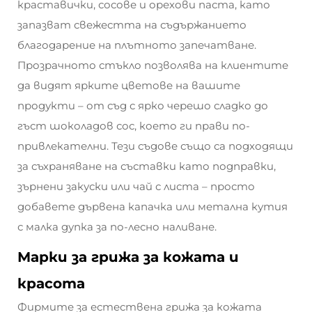
краставички, сосове и орехови паста, като
запазват свежестта на съдържанието
благодарение на плътното запечатване.
Прозрачното стъкло позволява на клиентите
да видят ярките цветове на вашите
продукти – от съд с ярко черешо сладко до
гъст шоколадов сос, което ги прави по-
привлекателни. Тези съдове също са подходящи
за съхраняване на съставки като подправки,
зърнени закуски или чай с листа – просто
добавете дървена капачка или метална кутия
с малка дупка за по-лесно наливане.
Марки за грижа за кожата и
красота
Фирмите за естествена грижа за кожата