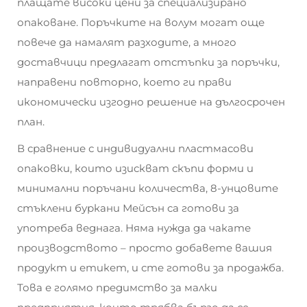
плащате високи цени за специализирано
опаковане. Поръчките на волум могат още
повече да намалят разходите, а много
доставчици предлагат отстъпки за поръчки,
направени повторно, което ги прави
икономически изгодно решение на дългосрочен
план.
В сравнение с индивидуални пластмасови
опаковки, които изискват скъпи форми и
минимални поръчани количества, 8-унцовите
стъклени буркани Мейсън са готови за
употреба веднага. Няма нужда да чакате
производството – просто добавете вашия
продукт и етикет, и сте готови за продажба.
Това е голямо предимство за малки