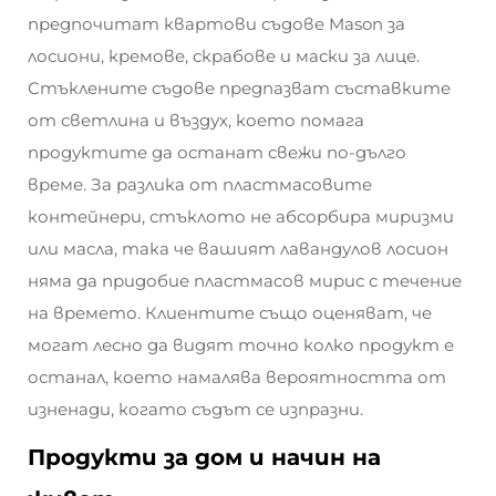
предпочитат квартови съдове Mason за
лосиони, кремове, скрабове и маски за лице.
Стъклените съдове предпазват съставките
от светлина и въздух, което помага
продуктите да останат свежи по-дълго
време. За разлика от пластмасовите
контейнери, стъклото не абсорбира миризми
или масла, така че вашият лавандулов лосион
няма да придобие пластмасов мирис с течение
на времето. Клиентите също оценяват, че
могат лесно да видят точно колко продукт е
останал, което намалява вероятността от
изненади, когато съдът се изпразни.
Продукти за дом и начин на