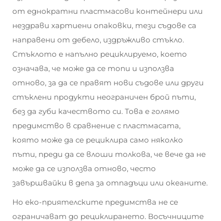
от еднократни пластмасови контейнери или
нездрави хартиени опаковки, тези съдове са
направени от дебело, издръжливо стъкло.
Стъклото е напълно рециклируемо, което
означава, че може да се топи и използва
отново, за да се правят нови съдове или други
стъклени продукти неограничен брой пъти,
без да губи качеството си. Това е голямо
предимство в сравнение с пластмасата,
която може да се рециклира само няколко
пъти, преди да се влоши толкова, че вече да не
може да се използва отново, често
завършвайки в депа за отпадъци или океаните.
Но еко-приятелските предимства не се
ограничават до рециклирането. Восъчниците