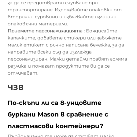
за да се предотврати счупване при
транспортиране. Използвайте опаковки от
вторични суровини и избягвайте излишни
опаковъчни материали.
Приемете персонализацията
: Боядисайте
капачките, добавете стикери или завъжете
малък етикет с ръчно написана бележка, за да
направите всеки съд да изглежда
персонализиран. Малки детайли правят голяма
разлика и помагат продуктите ви да се
отличават.
ЧЗВ
По-скъпи ли са 8-унцовите
буркани Mason в сравнение с
пластмасови контейнери?
Първоначално те може да струват малко