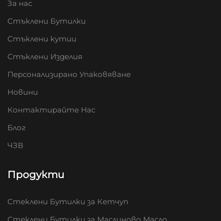
За нас
Стъклени Бутилки
Стъклени кутии
Стъклени Изделия
Персонализирано Упаковяване
Новини
Контактирайте Нас
Блог
ЧЗВ
Продукти
Стеклени Бутилки за Кетчуп
Стеклени Бутилки за Маслиново Масло