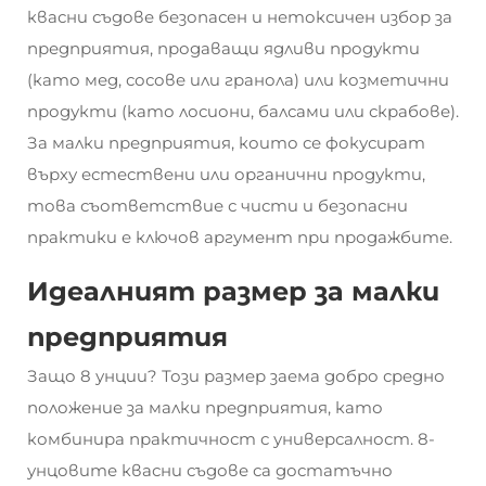
квасни съдове безопасен и нетоксичен избор за
предприятия, продаващи ядливи продукти
(като мед, сосове или гранола) или козметични
продукти (като лосиони, балсами или скрабове).
За малки предприятия, които се фокусират
върху естествени или органични продукти,
това съответствие с чисти и безопасни
практики е ключов аргумент при продажбите.
Идеалният размер за малки
предприятия
Защо 8 унции? Този размер заема добро средно
положение за малки предприятия, като
комбинира практичност с универсалност. 8-
унцовите квасни съдове са достатъчно