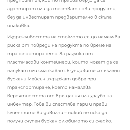
предприятия, които трябва бързо да се
адаптират или да тестват нови продукти,
без да инвестират предварително в скъпа
опаковка.
Издръжливостта на стъклото също намалява
риска от повреди на продукта по време на
транспортирането. За разлика от
пластмасови контейнери, които могат да се
напукат или смачкават, 8-унцовите стъклени
буркани Мейсън издържат добре при
транспортиране, което намалява
вероятността от връщания или загуба на
инвентар. Това ви спестява пари и прави
клиентите ви доволни – никой не иска да
получи счупен буркан с любимото си сладко.