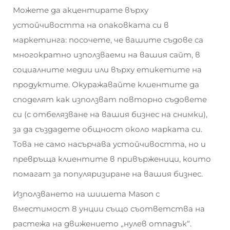
Можете да акцентирате върху
устойчивостта на опаковката си в
маркетинга: посочете, че вашите съдове са
многократно използваеми на вашия сайт, в
социалните медии или върху етикетите на
продуктите. Окуражавайте клиентите да
споделят как използват повторно съдовете
си (с отбелязване на вашия бизнес на снимки),
за да създадете общност около марката си.
Това не само насърчава устойчивостта, но и
превръща клиентите в привърженици, които
помагат за популяризиране на вашия бизнес.
Използването на шишета Mason с
вместимост 8 унции също съответства на
растежа на движението „нулев отпадък“.