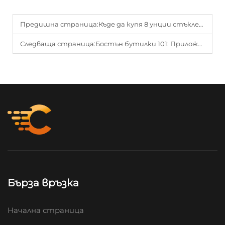
Предишна страница:
Къде да купя 8 унции стъклени квасни съдове на едро за консервиране и ръчна изработка
Следваща страница:
Бостън бутилки 101: Приложение, предимства и къде да купувате
Бърза връзка
Начална страница