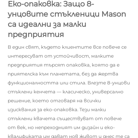
Еко-опаковка: Защо 8-
унцовите стъкленици Mason
са идеални за малки
предприятия
В един свят, където клиентите все повече се
интересуват от устойчивост, малките
предприятия търсят опаковка, която да е
приятелска към планетата, без да жертва
функционалността или стила. Влезте
8-унцови
стъклени кенчета
— класическо, универсално
решение, което отговаря на всички
изисквания за еко-опаковка. Тези малки
стъклени квачета съществуват от повече
от век, но непреходният им дизайн и еко-
квалификата им дават нов живот и днес те са