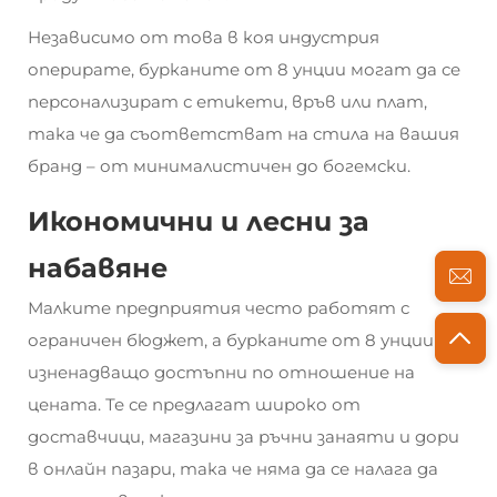
Независимо от това в коя индустрия
оперирате, бурканите от 8 унции могат да се
персонализират с етикети, връв или плат,
така че да съответстват на стила на вашия
бранд – от минималистичен до богемски.
Икономични и лесни за
набавяне
Малките предприятия често работят с
ограничен бюджет, а бурканите от 8 унции са
изненадващо достъпни по отношение на
цената. Те се предлагат широко от
доставчици, магазини за ръчни занаяти и дори
в онлайн пазари, така че няма да се налага да