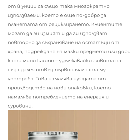
от 8 унции са също така многократно
използваеми, което е още по-добро за
планетата от рециклирането. Клиентите
могат да ги измият и да ги използват
повторно за съхраняване на остатъци от
храна, подреждане на малки предмети или дори
като мини кашпо – удължавайки живота на
съда далеч отвъд първоначалната му
употреба. Това намалява нуждата от
производство на нови опаковки, което
намалява потреблението на енергия и
суровини.