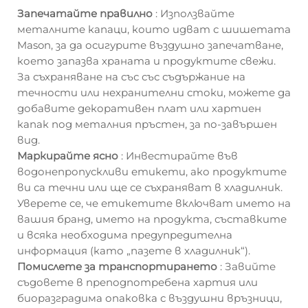
Запечатайте правилно
: Използвайте
металните капаци, които идват с шишетата
Mason, за да осигурите въздушно запечатване,
което запазва храната и продуктите свежи.
За съхраняване на със със съдържание на
течности или нехранителни стоки, можете да
добавите декоративен плат или хартиен
капак под металния пръстен, за по-завършен
вид.
Маркирайте ясно
: Инвестирайте във
водонепропускливи етикети, ако продуктите
ви са течни или ще се съхраняват в хладилник.
Уверете се, че етикетите включват името на
вашия бранд, името на продукта, съставките
и всяка необходима предупредителна
информация (като „пазете в хладилник“).
Помислете за транспортирането
: Завийте
съдовете в преподпотребена хартия или
биоразградима опаковка с въздушни връзници,