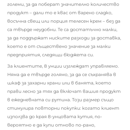
големи, за да поберат значително количество
продукт – дали то е квас от варено сладко,
восъчна свещ или порция телесен крем – без да
са твърде неудобни. Те са достатъчно малки,
за да поддържат ниските разходи за доставка,
което е от съществено значение за малки
предприятия, следящи бюджета си.
За клиентите, 8 унции изглеждат управляемо.
Няма да е твърде голямо, за да се съхранява в
шкаф за захарни храни или в банята, което
прави лесно за тях да включат вашия продукт
в ежедневната си рутина. Този размер също
стимулира повторни покупки: когато клиент
използва до края 8-унцовата кутия, по-
вероятно е да купи отново по-рано,