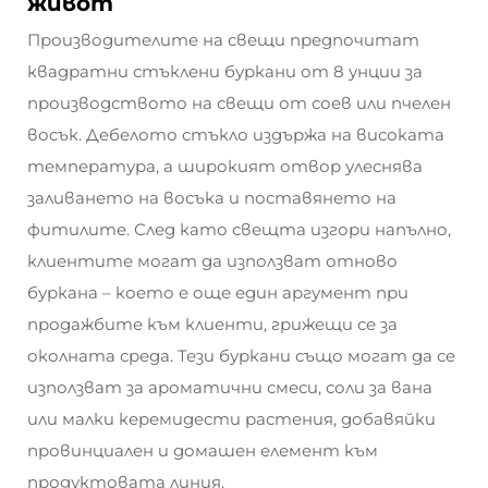
живот
Производителите на свещи предпочитат
квадратни стъклени буркани от 8 унции за
производството на свещи от соев или пчелен
восък. Дебелото стъкло издържа на високата
температура, а широкият отвор улеснява
заливането на восъка и поставянето на
фитилите. След като свещта изгори напълно,
клиентите могат да използват отново
буркана – което е още един аргумент при
продажбите към клиенти, грижещи се за
околната среда. Тези буркани също могат да се
използват за ароматични смеси, соли за вана
или малки керемидести растения, добавяйки
провинциален и домашен елемент към
продуктовата линия.