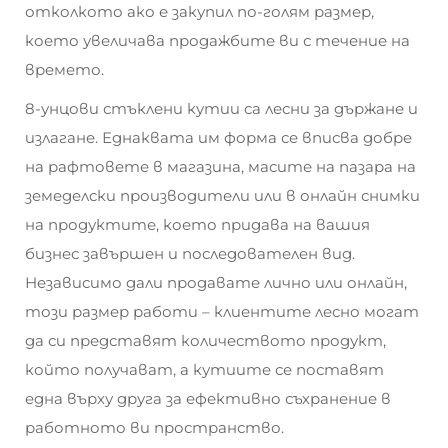
отколкото ако е закупил по-голям размер,
което увеличава продажбите ви с течение на
времето.
8-унцови стъклени кутии са лесни за държане и
излагане. Еднаквата им форма се вписва добре
на рафтовете в магазина, масите на пазара на
земеделски производители или в онлайн снимки
на продуктите, което придава на вашия
бизнес завършен и последователен вид.
Независимо дали продавате лично или онлайн,
този размер работи – клиентите лесно могат
да си представят количеството продукт,
който получават, а кутиите се поставят
една върху друга за ефективно съхранение в
работното ви пространство.