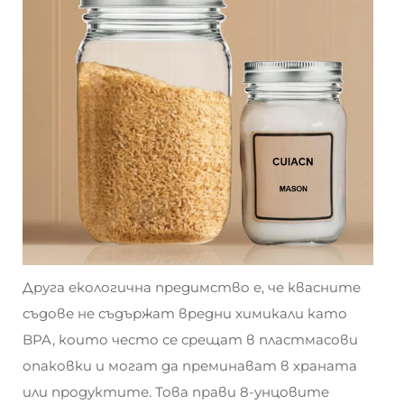
Друга екологична предимство е, че квасните
съдове не съдържат вредни химикали като
BPA, които често се срещат в пластмасови
опаковки и могат да преминават в храната
или продуктите. Това прави 8-унцовите