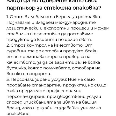
Защо да ни изберете като своя
партньор за стъклена опаковка?
1. Опит в глобалната верига за доставки:
Познаваме и владеем международните
логистически и експортни процеси и можем
стабилно и ефективно да доставяме
продукти до клиенти по целия свят.
2. Строг контрол на качеството: От
суровините до готовия продукт, всеки
етап преминава строга проверка на
качеството, за да се гарантира, че всяка
бутилка, която получавате, отговаря на
високи стандарти.
3. Персонализирани услуги: Ние не само
продаваме стандартни продукти, но също
така предлагаме професионални
персонализирани производствени услуги
според изискванията за цвят на вашия
бранд, лого и дизайн, създавайки уникално
опаковане.