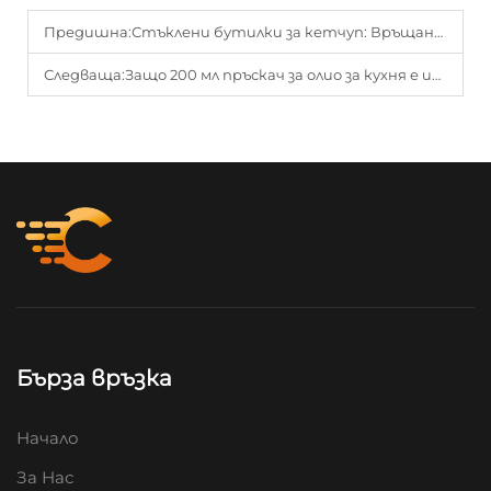
Предишна:
Стъклени бутилки за кетчуп: Връщане към устойчивото опаковане
Следваща:
Защо 200 мл пръскач за олио за кухня е идеален избор за хранителната индустрия?
Бърза връзка
Начало
За Нас