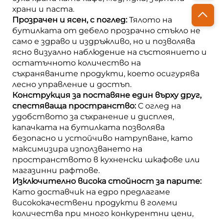
храни и паста.
Прозрачен и ясен, с поглед:
Тялото на
бутилката от дебело прозрачно стъкло не
само е здраво и издръжливо, но и позволява
ясно визуално наблюдение на състоянието и
остатъчното количество на
съхраняваните продукти, което осигурява
лесно управление и достъп.
Конструкция за поставяне един върху друг,
спестяваща пространство:
С оглед на
удобството за съхранение и дисплея,
капачката на бутилката позволява
безопасно и устойчиво натрупване, като
максимизира използването на
пространството в кухненски шкафове или
магазинни рафтове.
Изключително висока стойност за парите:
Като доставчик на едро предлагаме
висококачествени продукти в големи
количества при много конкурентни цени,