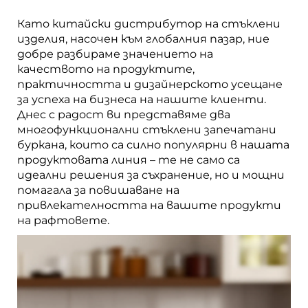
Като китайски дистрибутор на стъклени
изделия, насочен към глобалния пазар, ние
добре разбираме значението на
качеството на продуктите,
практичността и дизайнерското усещане
за успеха на бизнеса на нашите клиенти.
Днес с радост ви представяме два
многофункционални стъклени запечатани
буркана, които са силно популярни в нашата
продуктовата линия – те не само са
идеални решения за съхранение, но и мощни
помагала за повишаване на
привлекателността на вашите продукти
на рафтовете.