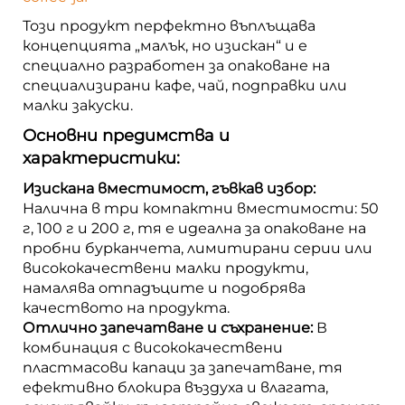
Този продукт перфектно въплъщава
концепцията „малък, но изискан“ и е
специално разработен за опаковане на
специализирани кафе, чай, подправки или
малки закуски.
Основни предимства и
характеристики:
Изискана вместимост, гъвкав избор:
Налична в три компактни вместимости: 50
г, 100 г и 200 г, тя е идеална за опаковане на
пробни бурканчета, лимитирани серии или
висококачествени малки продукти,
намалява отпадъците и подобрява
качеството на продукта.
Отлично запечатване и съхранение:
В
комбинация с висококачествени
пластмасови капаци за запечатване, тя
ефективно блокира въздуха и влагата,