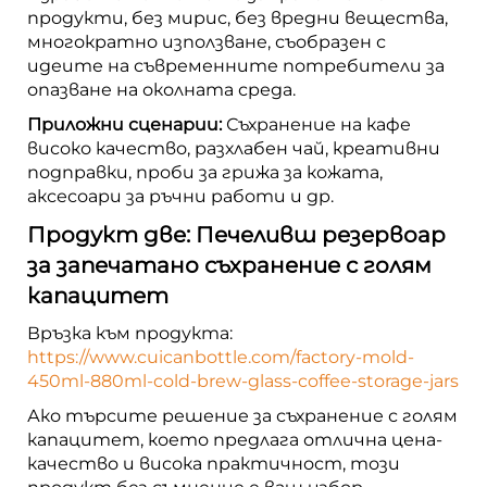
продукти, без мирис, без вредни вещества,
многократно използване, съобразен с
идеите на съвременните потребители за
опазване на околната среда.
Приложни сценарии:
Съхранение на кафе
високо качество, разхлабен чай, креативни
подправки, проби за грижа за кожата,
аксесоари за ръчни работи и др.
Продукт две: Печеливш резервоар
за запечатано съхранение с голям
капацитет
Връзка към продукта:
https://www.cuicanbottle.com/factory-mold-
450ml-880ml-cold-brew-glass-coffee-storage-jars
Ако търсите решение за съхранение с голям
капацитет, което предлага отлична цена-
качество и висока практичност, този