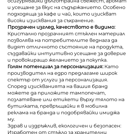
осигурявайки дълготрайна свежест, аромат
и усещане за вкус на съдържанието. Особено
подходяща за кафе и чай, които изискват
високи изисквания за съхранение.
Прозрачен изглед, качеството е видимо:
Кристално прозрачният стъклен материал
позволява на потребителите веднага да
видят отличното състояние на продукта,
създавайки интуитивно усещане за доверие
и провокиращо желанието за покупка.
Голям потенциал за персонализация:
Като
производител на едро предлагаме широк
спектър от услуги за персонализация.
Според изискванията на вашия бранд
можете да приложите тампопечат,
позлатяване или етикети върху тялото на
бутилката, превръщайки я в мобилна
реклама на бранда и подобрявайки имиджа
му.
Здрав и издръжлив, екологичен и безопасен:
Изработен от стъкло за хранителни