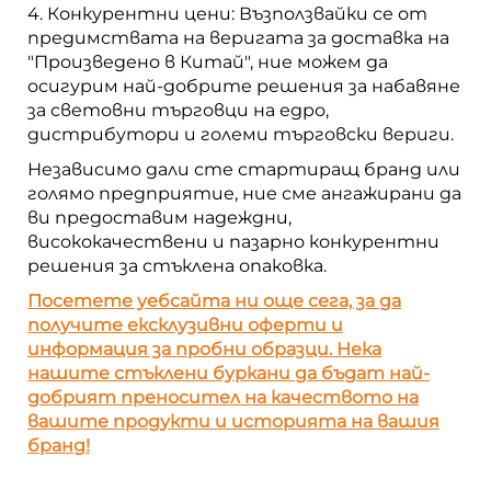
4. Конкурентни цени: Възползвайки се от
предимствата на веригата за доставка на
"Произведено в Китай", ние можем да
осигурим най-добрите решения за набавяне
за световни търговци на едро,
дистрибутори и големи търговски вериги.
Независимо дали сте стартиращ бранд или
голямо предприятие, ние сме ангажирани да
ви предоставим надеждни,
висококачествени и пазарно конкурентни
решения за стъклена опаковка.
Посетете уебсайта ни още сега, за да
получите ексклузивни оферти и
информация за пробни образци. Нека
нашите стъклени буркани да бъдат най-
добрият преносител на качеството на
вашите продукти и историята на вашия
бранд!