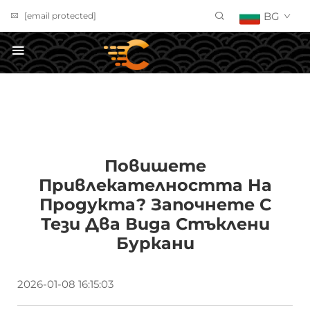
BG
[email protected]
ПОЛУЧИ ОФЕРТА
Повишете
Привлекателността На
Продукта? Започнете С
Тези Два Вида Стъклени
Буркани
2026-01-08 16:15:03