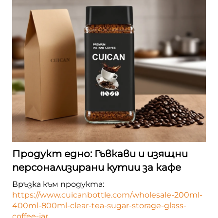
Продукт едно: Гъвкави и изящни
персонализирани кутии за кафе
Връзка към продукта:
https://www.cuicanbottle.com/wholesale-200ml-
400ml-800ml-clear-tea-sugar-storage-glass-
coffee-jar