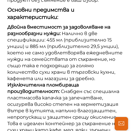
продукт без съмнение е ваш избор.
Основни предимства и
характеристики:
Двойна вместимост за задоволяване на
разнообразни нужди:
Налично в две
спецификации: 455 мл (приблизително 15
унции) и 885 мл (приблизително 29,5 унции),
което не само удовлетворява ежедневните
нужди на семействата от съхранение, но
също така е подходящо за голямо
количество сухи храни в търговски кухни,
кафенета или магазини за дребно.
Изключителна пломбираща
производителност:
Снабден със специална
пластмасова капачка за запечатване,
осигурява високо степен на херметизация
вътре в кутията, напълно влагозащитен,
непропускащ и защитен срещу окисление.
Това е идеален контейнер за съхранение на
сухи храни като кафе, мед, ядки, зърнени