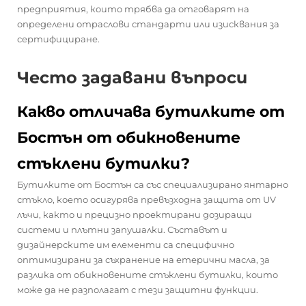
предприятия, които трябва да отговарят на
определени отраслови стандарти или изисквания за
сертифициране.
Често задавани въпроси
Какво отличава бутилките от
Бостън от обикновените
стъклени бутилки?
Бутилките от Бостън са със специализирано янтарно
стъкло, което осигурява превъзходна защита от UV
лъчи, както и прецизно проектирани дозиращи
системи и плътни запушалки. Съставът и
дизайнерските им елементи са специфично
оптимизирани за съхранение на етерични масла, за
разлика от обикновените стъклени бутилки, които
може да не разполагат с тези защитни функции.