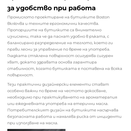
за удобство при работа
Промислото проектиране на бутилките Boston
включва и техните ергономични качества.
Пропорциите на бутилките са внимателно
изчислени, така че да паснат удобно в ръката, с
балансирано разпределение на теглото, което ги
прави лесни за управление по време на употреба.
Гладката стъклена повърхност осигурява сигурен
хват, докато здравата основа гарантира
стабилност, когато бутилката е поставена на всяка
повърхност.
Тези практични дизайнерски елементи стават
особено важни по време на честото докосване,
необходимо при практикуването на ароматерапия
или ежедневната употреба на етерични масла.
Потребителският дизайн на бутилките насърчава
безопасната работа и намалява риска от инциденти
при използване на масла.