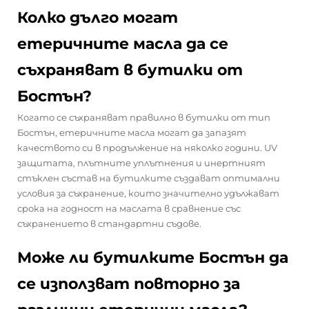
Колко дълго могат
етеричните масла да се
съхраняват в бутилки от
Бостън?
Когато се съхраняват правилно в бутилки от тип
Бостън, етеричните масла могат да запазят
качеството си в продължение на няколко години. UV
защитата, плътните уплътнения и инертният
стъклен състав на бутилките създават оптимални
условия за съхранение, които значително удължават
срока на годност на маслата в сравнение със
съхранението в стандартни съдове.
Може ли бутилките Бостън да
се използват повторно за