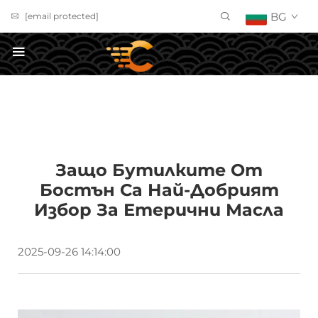
BG
[email protected]
Получете оферта
Защо Бутилките От
Бостън Са Най-Добрият
Избор За Етерични Масла
2025-09-26 14:14:00