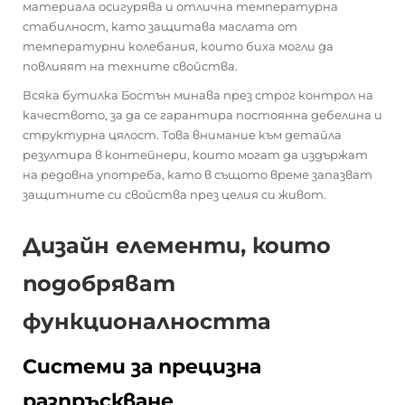
материала осигурява и отлична температурна
стабилност, като защитава маслата от
температурни колебания, които биха могли да
повлияят на техните свойства.
Всяка бутилка Бостън минава през строг контрол на
качеството, за да се гарантира постоянна дебелина и
структурна цялост. Това внимание към детайла
резултира в контейнери, които могат да издържат
на редовна употреба, като в същото време запазват
защитните си свойства през целия си живот.
Дизайн елементи, които
подобряват
функционалността
Системи за прецизна
разпръскване