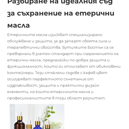
Разбиране на идеалния съд
за съхранение на етерични
масла
Етеричните масла изискват специализирано
обслужване и защита, за да запазят своята сила и
терапевтични свойства. Бутилките Бостън са се
превърнали в златен стандарт при съхранението на
етерични масла, предлагайки по-добра защита и
функционалност, които ги отличават от обикновени
контейнери. Тези стъклени съдове с кафяв цвят
осигуряват перфектното съчетание от
издръжливост, защита и практични дизайн
елементи, на които етеричните масла и
професионалистите в тази област разчитат.