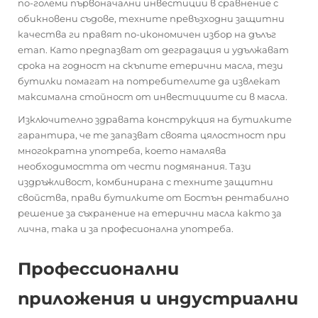
по-големи първоначални инвестиции в сравнение с
обикновени съдове, техните превъзходни защитни
качества ги правят по-икономичен избор на дълъг
етап. Като предпазват от деградация и удължават
срока на годност на скъпите етерични масла, тези
бутилки помагат на потребителите да извлекат
максимална стойност от инвестициите си в масла.
Изключително здравата конструкция на бутилките
гарантира, че те запазват своята цялостност при
многократна употреба, което намалява
необходимостта от чести подмянания. Тази
издръжливост, комбинирана с техните защитни
свойства, прави бутилките от Бостън рентабилно
решение за съхранение на етерични масла както за
лична, така и за професионална употреба.
Профессионални
приложения и индустриални