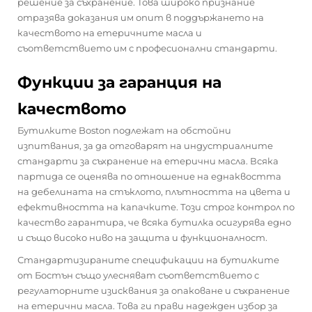
решение за съхранение. Това широко признание
отразява доказания им опит в поддържането на
качеството на етеричните масла и
съответствието им с професионални стандарти.
Функции за гаранция на
качеството
Бутилките Boston подлежат на обстойни
изпитвания, за да отговарят на индустриалните
стандарти за съхранение на етерични масла. Всяка
партида се оценява по отношение на еднаквостта
на дебелината на стъклото, плътността на цвета и
ефективността на капачките. Този строг контрол по
качество гарантира, че всяка бутилка осигурява едно
и също високо ниво на защита и функционалност.
Стандартизираните спецификации на бутилките
от Бостън също улесняват съответствието с
регулаторните изисквания за опаковане и съхранение
на етерични масла. Това ги прави надежден избор за