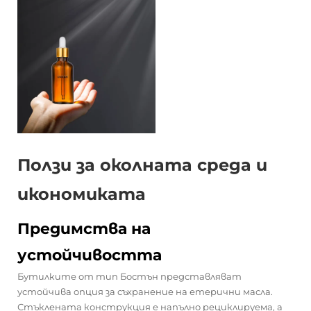
Ползи за околната среда и
икономиката
Предимства на
устойчивостта
Бутилките от тип Бостън представляват
устойчива опция за съхранение на етерични масла.
Стъклената конструкция е напълно рециклируема, а