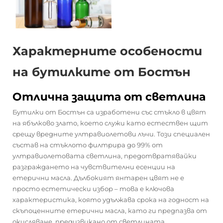
Характерните особености
на бутилките от Бостън
Отлична защита от светлина
Бутилки от Бостън
са изработени със стъкло в цвят
на ябълково злато, което служи като естествен щит
срещу вредните ултравиолетови лъчи. Този специален
състав на стъклото филтрира до 99% от
ултравиолетовата светлина, предотвратявайки
разграждането на чувствителни есенции на
етерични масла. Дълбокият янтарен цвят не е
просто естетически избор – това е ключова
характеристика, която удължава срока на годност на
скъпоценните етерични масла, като ги предпазва от
окисляване, предизвикано от светлината.