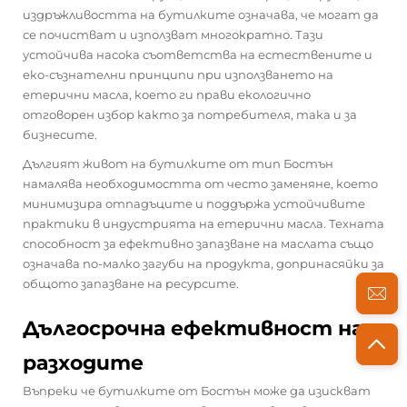
издръжливостта на бутилките означава, че могат да
се почистват и използват многократно. Тази
устойчива насока съответства на естествените и
еко-съзнателни принципи при използването на
етерични масла, което ги прави екологично
отговорен избор както за потребителя, така и за
бизнесите.
Дългият живот на бутилките от тип Бостън
намалява необходимостта от често заменяне, което
минимизира отпадъците и поддържа устойчивите
практики в индустрията на етерични масла. Техната
способност за ефективно запазване на маслата също
означава по-малко загуби на продукта, допринасяйки за
общото запазване на ресурсите.
Дългосрочна ефективност на
разходите
Въпреки че бутилките от Бостън може да изискват