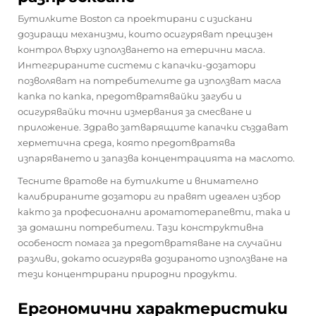
Бутилките Boston са проектирани с изискани
дозиращи механизми, които осигуряват прецизен
контрол върху използването на етерични масла.
Интегрираните системи с капачки-дозатори
позволяват на потребителите да използват масла
капка по капка, предотвратявайки загуби и
осигурявайки точни измервания за смесване и
приложение. Здраво затварящите капачки създават
херметична среда, която предотвратява
изпаряването и запазва концентрацията на маслото.
Тесните вратове на бутилките и внимателно
калибрираните дозатори ги правят идеален избор
както за професионални ароматотерапевти, така и
за домашни потребители. Тази конструктивна
особеност помага за предотвратяване на случайни
разливи, докато осигурява дозираното използване на
тези концентрирани природни продукти.
Ергономични характеристики