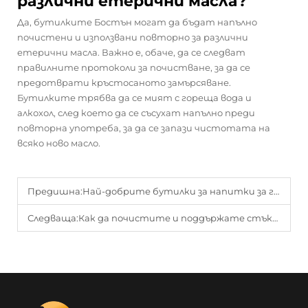
различни етерични масла?
Да, бутилките Бостън могат да бъдат напълно
почистени и използвани повторно за различни
етерични масла. Важно е, обаче, да се следват
правилните протоколи за почистване, за да се
предотврати кръстосаното замърсяване.
Бутилките трябва да се мият с гореща вода и
алкохол, след което да се съсухат напълно преди
повторна употреба, за да се запази чистотата на
всяко ново масло.
Предишна:
Най-добрите бутилки за напитки за газирани напитки и сокове
Следваща:
Как да почистите и поддържате стъклената си кана за кафе, за да я използвате по-дълго