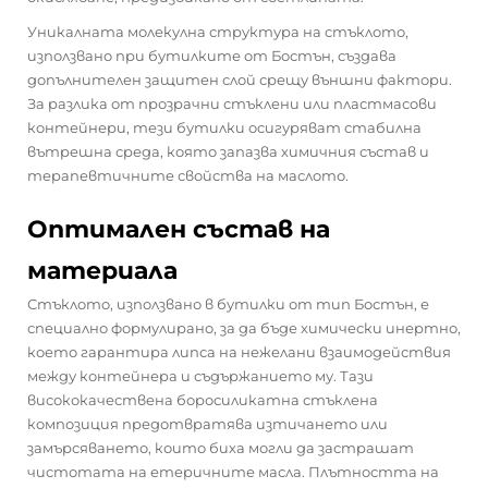
Уникалната молекулна структура на стъклото,
използвано при бутилките от Бостън, създава
допълнителен защитен слой срещу външни фактори.
За разлика от прозрачни стъклени или пластмасови
контейнери, тези бутилки осигуряват стабилна
вътрешна среда, която запазва химичния състав и
терапевтичните свойства на маслото.
Оптимален състав на
материала
Стъклото, използвано в бутилки от тип Бостън, е
специално формулирано, за да бъде химически инертно,
което гарантира липса на нежелани взаимодействия
между контейнера и съдържанието му. Тази
висококачествена боросиликатна стъклена
композиция предотвратява изтичането или
замърсяването, които биха могли да застрашат
чистотата на етеричните масла. Плътността на