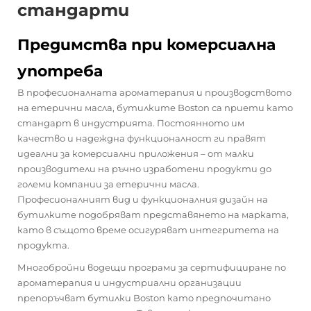
стандарти
Предимства при комерсиална
употреба
В професионалната ароматерапия и производството
на етерични масла, бутилките Boston са приети като
стандарт в индустрията. Постоянното им
качество и надеждна функционалност ги правят
идеални за комерсиални приложения – от малки
производители на ръчно изработени продукти до
големи компании за етерични масла.
Професионалният вид и функционалния дизайн на
бутилките подобряват представянето на марката,
като в същото време осигуряват интегритета на
продукта.
Многобройни водещи програми за сертифициране по
ароматерапия и индустриални организации
препоръчват бутилки Boston като предпочитано