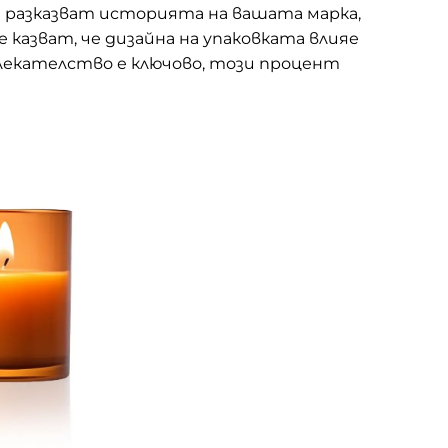
е разказват историята на вашата марка,
казват, че дизайна на упаковката влияе
влекателство е ключово, този процент