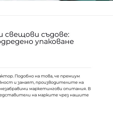
 свещови съдове:
одредено упаковане
ктор. Подобно на това, че премиум
ивност и занаят, производителите на
т незабравими маркетингови опитания. В
представители на марките чрез нашите