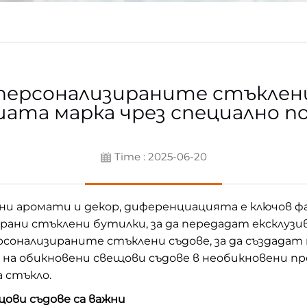
персонализираните стъклени
ата марка чрез специално п
Time : 2025-06-20
и аромати и декор, диференциацията е ключов фа
зирани стъклени бутилки, за да передадат ексклуз
рсонализираните стъклени съдове, за да създада
 на обикновени свещови съдове в необикновени 
а стъкло.
ови съдове са важни