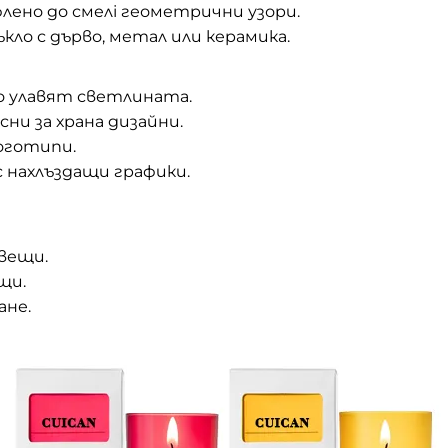
ено до смелі геометрични узори.
о с дърво, метал или керамика.
 улавят светлината.
ни за храна дизайни.
логотипи.
 нахлъздащи графики.
свещи.
щи.
ане.