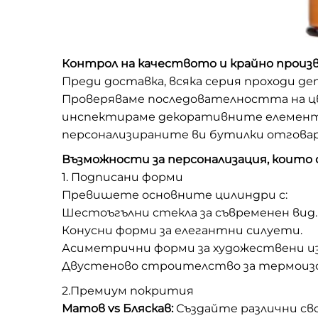
Контрол на качеството и крайно произ
Преди доставка, всяка серия проходи де
Проверяваме последователността на 
инспектираме декоративните елементи
персонализираните ви бутилки отгова
Възможности за персонализация, които
1. Подписани форми
Превишете основните цилиндри с:
Шестоъгълни стекла за съвременен вид.
Конусни форми за елегантни силуети.
Асиметрични форми за художествени из
Двустеново строителство за термоизо
2.Премиум покрития
Матов vs Бляскав:
Създайте различни св