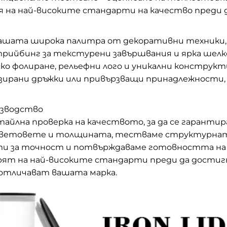
ря на най-високите стандарти на качество преди
ашата широка палитра от декоративни техники, 
трийбинг за текстурени завършвания и ярка шелк
о фолиране, рельефни лого и уникални конструкт
изирани дръжки или привързващи принадлежности,
изводство
тайлна проверка на качеството, за да се гарантир
цветовете и толщината, тестваме структурната
 за точност и потвърждаваме готовността на у
рят на най-високите стандарти преди да достиг
 отличават вашата марка.