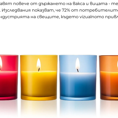
вят повече от държането на вакса и вицата - т
 Изследвания показват, че 72% от потребителите 
 индустрията на свещите, където vizualnото при