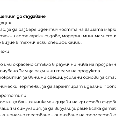
цепция до създаване
зация
вас, за да разбере идентичността на вашата марк
нтажни аптекарски съдове, модерни минималистич
 визие в технически спецификации.
тежи
но или окрасено стъкло в различни нива на прозрач
очувано 3мм за различни тегла на продукта
окрития за външни свещи, усилени основи за ст
чески чертежи, за да гарантират идеални пропо
а прототипи
рми за вашия уникален дизайн на кръстови съдове
лация и симулация, за да визуализираме всяка дет
нкционално тестване – оценяване на топлостойко