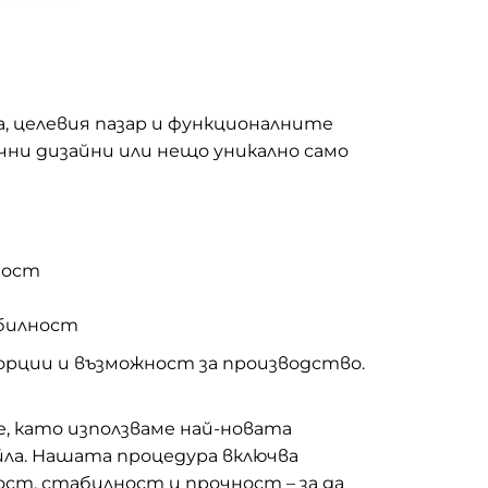
а, целевия пазар и функционалните
ни дизайни или нещо уникално само
ност
абилност
рции и възможност за производство.
, като използваме най-новата
айла. Нашата процедура включва
ст, стабилност и прочност – за да