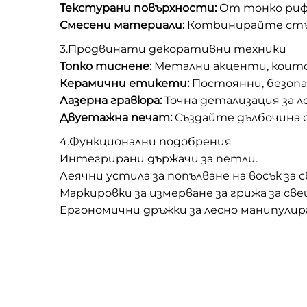
Текстурани повърхности:
От тонко рифл
Смесени материали:
Кombинирайте стъкл
3.Продвинати декоративни техники
Топко тиснене:
Метални акценти, които
Керамични етикети:
Постоянни, безопас
Лазерна гравюра:
Точна детализация за 
Двуетажна печат:
Създайте дълбочина с
4.Функционални подобрения
Интегрирани държачи за петли.
Леячни устила за попълване на восък за 
Маркировки за измерване за грижа за све
Ергономични дръжки за лесно манипулир