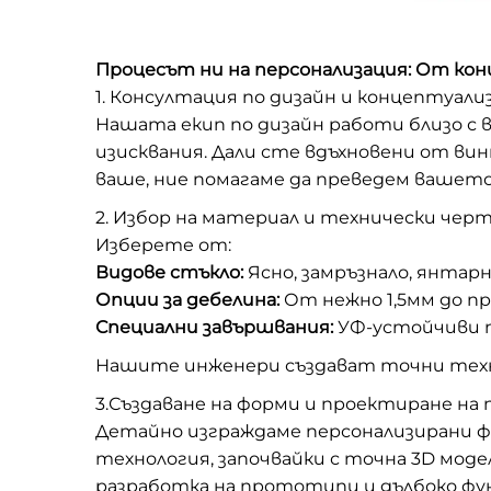
Процесът ни на персонализация: От кон
1. Консултация по дизайн и концептуали
Нашата екип по дизайн работи близо с 
изисквания. Дали сте вдъхновени от ви
ваше, ние помагаме да преведем вашето
2. Избор на материал и технически чер
Изберете от:
Видове стъкло:
Ясно, замръзнало, янтар
Опции за дебелина:
От нежно 1,5мм до пр
Специални завършвания:
УФ-устойчиви п
Нашите инженери създават точни техни
3.Създаване на форми и проектиране н
Детайно изграждаме персонализирани фо
технология, започвайки с точна 3D моде
разработка на прототипи и дълбоко фу