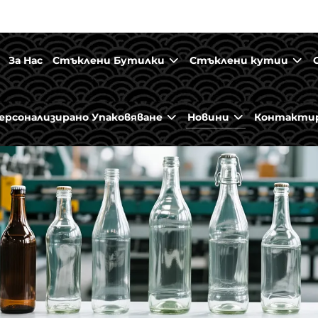
За Нас
Стъклени Бутилки
Стъклени кутии
ерсонализирано Упаковяване
Новини
Контактир