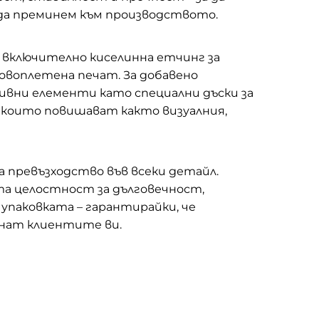
 да преминем към производството.
включително киселинна етчинг за
овоплетена печат. За добавено
ивни елементи като специални дъски за
 които повишават както визуалния,
а превъзходство във всеки детайл.
 целостност за дълговечност,
паковката – гарантирайки, че
нат клиентите ви.