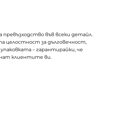
а превъзходство във всеки детайл.
 целостност за дълговечност,
паковката – гарантирайки, че
нат клиентите ви.