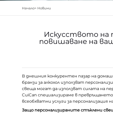
Начало>
Новини
Искусството на 
повишаване на ваш
В днешния конкурентен пазар на домашн
бранзи за алкохол използват персонали
свеща могат да използват силата на пе
CuiCan специализираме в превръщането
всеобхватни услуги за персонализация н
Защо персонализираните стъклени свещ