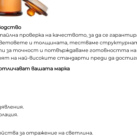
водство
тайлна проверка на качеството, за да се гарантир
цветовете и толщината, тестваме структурната
 за точност и потвърждаваме готовността на у
рят на най-високите стандарти преди да достиг
 отличават вашата марка
явления.
лация.
ойства за отражение на светлина.