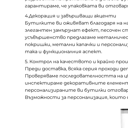
гарантираме, че упаковката ви отгова
4.Декорация и завършващи акценти
Бутилките ви оживяват благодаря на н
элегантен замързнат ефект, песочен с
усъвършенство предлагаме металническ
покришки, метални капачки и персонал
така и функционалния аспект.
5. Контрол на качеството и крайно про
Преди доставка, всяка серия проходи де
Проверяваме последователността на 
инспектираме декоративните елементи
персонализираните ви бутилки отгова
Възможности за персонализация, които