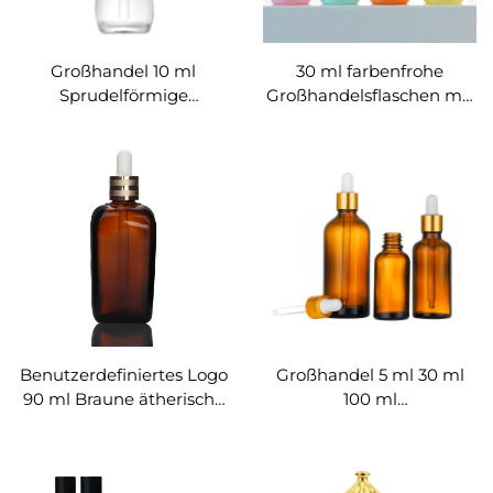
Großhandel 10 ml
30 ml farbenfrohe
Sprudelförmige
Großhandelsflaschen mit
ätherische Ölflaschen
Tropffflasche
Benutzerdefiniertes Logo
Großhandel 5 ml 30 ml
90 ml Braune ätherische
100 ml
Ölflaschen
Bernsteinglasflaschen für
ätherische Öle