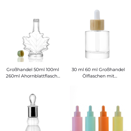
transparente
Glasdiffusorflaschen für
Aromatherapie
Großhandel 50ml 100ml
30 ml 60 ml Großhandel
260ml Ahornblattflasche
Ölflaschen mit
Sirup
Tropffflasche