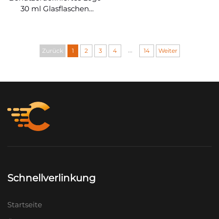
30 ml Glasflaschen
ätherische Öle
...
Zurück
1
2
3
4
14
Weiter
Schnellverlinkung
Startseite