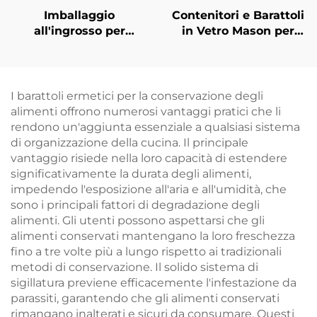
Imballaggio
Contenitori e Barattoli
all'ingrosso per
in Vetro Mason per
bevande in bottiglia di
Conservazione
vetro quadrata da 300
Alimenti
ml, 500 ml e 1000 ml
Personalizzati da
500ml
I barattoli ermetici per la conservazione degli
alimenti offrono numerosi vantaggi pratici che li
rendono un'aggiunta essenziale a qualsiasi sistema
di organizzazione della cucina. Il principale
vantaggio risiede nella loro capacità di estendere
significativamente la durata degli alimenti,
impedendo l'esposizione all'aria e all'umidità, che
sono i principali fattori di degradazione degli
alimenti. Gli utenti possono aspettarsi che gli
alimenti conservati mantengano la loro freschezza
fino a tre volte più a lungo rispetto ai tradizionali
metodi di conservazione. Il solido sistema di
sigillatura previene efficacemente l'infestazione da
parassiti, garantendo che gli alimenti conservati
rimangano inalterati e sicuri da consumare. Questi