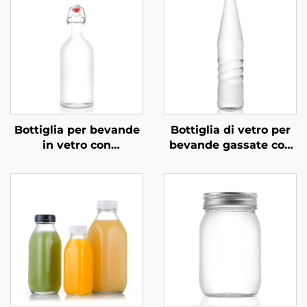
Bottiglia per bevande
Bottiglia di vetro per
in vetro con
bevande gassate con
meccanismo
tappo a vite
basculante OEM
ricaricabile ODM da
all'ingrosso da 1000
530 ml
ml, per bevande a
base di succo, vino e
vodka