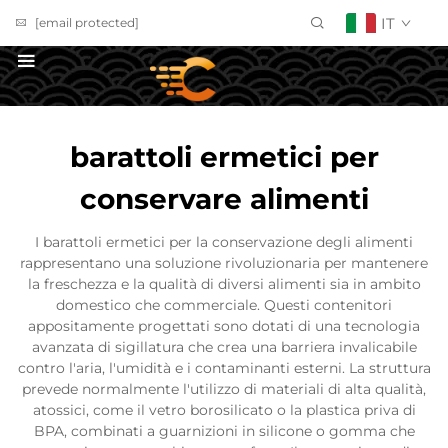
IT
[email protected]
Richiedi un Preventivo
barattoli ermetici per
conservare alimenti
I barattoli ermetici per la conservazione degli alimenti
rappresentano una soluzione rivoluzionaria per mantenere
la freschezza e la qualità di diversi alimenti sia in ambito
domestico che commerciale. Questi contenitori
appositamente progettati sono dotati di una tecnologia
avanzata di sigillatura che crea una barriera invalicabile
contro l'aria, l'umidità e i contaminanti esterni. La struttura
prevede normalmente l'utilizzo di materiali di alta qualità,
atossici, come il vetro borosilicato o la plastica priva di
BPA, combinati a guarnizioni in silicone o gomma che