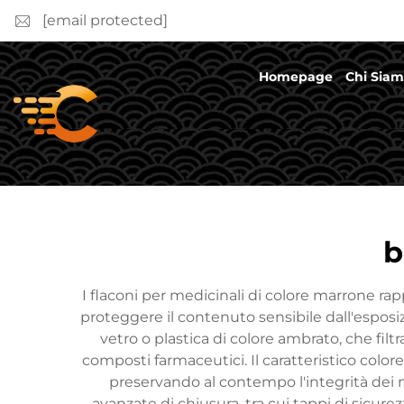
[email protected]
Homepage
Chi Sia
b
I flaconi per medicinali di colore marrone 
proteggere il contenuto sensibile dall'esposizi
vetro o plastica di colore ambrato, che fil
composti farmaceutici. Il caratteristico color
preservando al contempo l'integrità dei m
avanzate di chiusura, tra cui tappi di sicurezz