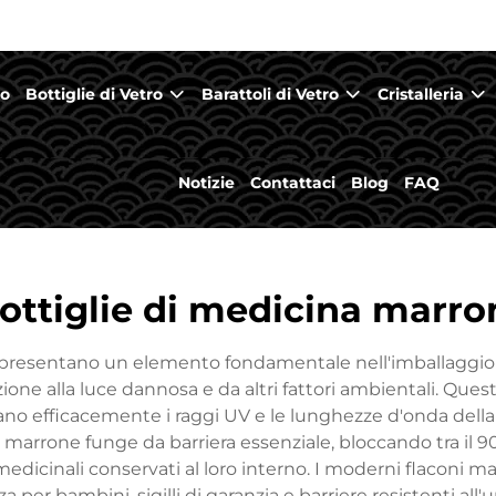
mo
Bottiglie di Vetro
Barattoli di Vetro
Cristalleria
Notizie
Contattaci
Blog
FAQ
ottiglie di medicina marro
rappresentano un elemento fondamentale nell'imballaggio
one alla luce dannosa e da altri fattori ambientali. Quest
trano efficacemente i raggi UV e le lunghezze d'onda della
e marrone funge da barriera essenziale, bloccando tra il 9
edicinali conservati al loro interno. I moderni flaconi m
a per bambini, sigilli di garanzia e barriere resistenti all'