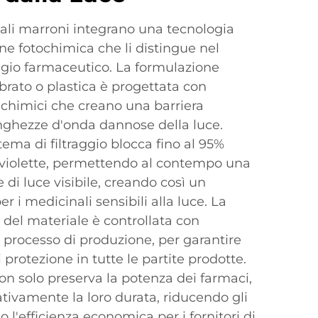
nali marroni integrano una tecnologia
ne fotochimica che li distingue nel
ggio farmaceutico. La formulazione
brato o plastica è progettata con
 chimici che creano una barriera
unghezze d'onda dannose della luce.
ema di filtraggio blocca fino al 95%
raviolette, permettendo al contempo una
di luce visibile, creando così un
 i medicinali sensibili alla luce. La
 del materiale è controllata con
l processo di produzione, per garantire
i protezione in tutte le partite prodotte.
n solo preserva la potenza dei farmaci,
tivamente la loro durata, riducendo gli
 l'efficienza economica per i fornitori di