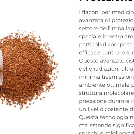
I flaconi per medici
avanzata di protezio
settore dell'imballa
speciale in vetro am
particolari composti
efficace contro le l
Questo avanzato sist
delle radiazioni ult
minima trasmissione 
ambiente ottimale per
struttura molecolare
precisione durante i
un livello costante d
Questa tecnologia no
ma estende significa
sprechi e migliorando