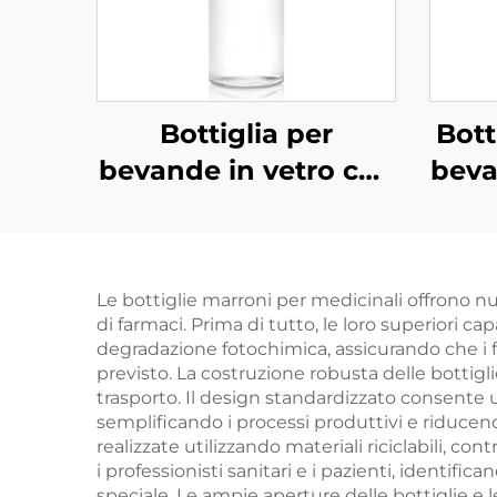
Bottiglia per
Bott
bevande in vetro con
beva
meccanismo
basculante OEM
ric
all'ingrosso da 1000
Le bottiglie marroni per medicinali offrono n
ml, per bevande a
di farmaci. Prima di tutto, le loro superiori
base di succo, vino e
degradazione fotochimica, assicurando che i f
previsto. La costruzione robusta delle bottiglie
vodka
trasporto. Il design standardizzato consente u
semplificando i processi produttivi e riduce
realizzate utilizzando materiali riciclabili, c
i professionisti sanitari e i pazienti, ident
speciale. Le ampie aperture delle bottiglie e le