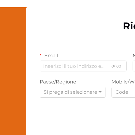
Ri
Email
0/100
Paese/Regione
Mobile/W
Si prega di selezionare
Code