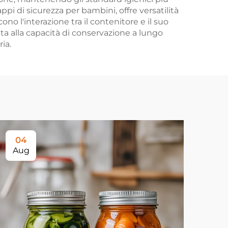
ppi di sicurezza per bambini, offre versatilità
o l'interazione tra il contenitore e il suo
a alla capacità di conservazione a lungo
ia.
04
0
Aug
Au