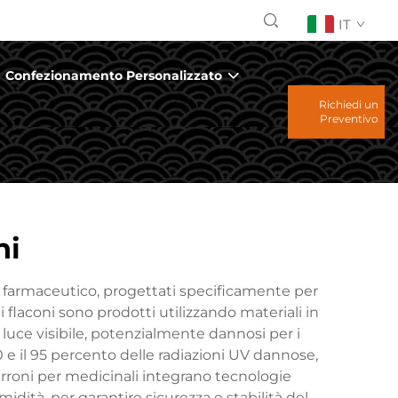
IT
Confezionamento Personalizzato
Richiedi un
Preventivo
ni
 farmaceutico, progettati specificamente per
i flaconi sono prodotti utilizzando materiali in
 luce visibile, potenzialmente dannosi per i
0 e il 95 percento delle radiazioni UV dannose,
arroni per medicinali integrano tecnologie
umidità, per garantire sicurezza e stabilità del