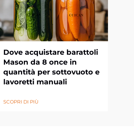
Dove acquistare barattoli
Im
Mason da 8 once in
pe
quantità per sottovuoto e
da
lavoretti manuali
pe
SCOPRI DI PIÙ
SCOP