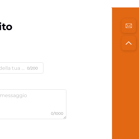
ito
0/200
0/1000