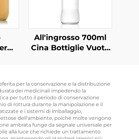
o
All'ingrosso 700ml
er
Cina Bottiglie Vuote
iglia
per Bevande in Vetro
ta da
 1000
ferita per la conservazione e la distribuzione
a durata dei medicinali impedendo la
ca per tutto il periodo di conservazione
chio di rottura durante la manipolazione e il
izzate e i sistemi di imballaggio,
ispettose dell'ambiente, poiché molte vengono
orazione ambrata funge da segnale universale per
bile alla luce che richiede un trattamento
zazione, mantenendo gli standard igienici più