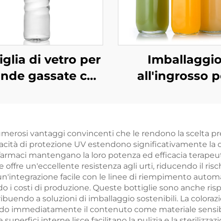
iglia di vetro per
Imballaggi
nde gassate con
all'ingrosso p
tappo a vite
bevande in bott
aricabile ODM da
di vetro quadra
530 ml
300 ml, 500 ml e
umerosi vantaggi convincenti che le rendono la scelta pre
ml
 capacità di protezione UV estendono significativamente l
armaci mantengano la loro potenza ed efficacia terapeuti
 offre un'eccellente resistenza agli urti, riducendo il ris
n'integrazione facile con le linee di riempimento automat
ndo i costi di produzione. Queste bottiglie sono anche r
ontribuendo a soluzioni di imballaggio sostenibili. La col
ificando immediatamente il contenuto come materiale sensi
 superfici interne lisce facilitano la pulizia e la steriliz