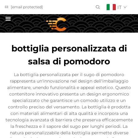
IT
[email protected]
RICHIEDI UN PREVENTIVO
bottiglia personalizzata di
salsa di pomodoro
La bottiglia personalizzata per il sugo di pomodoro
rappresenta un'innovazione nel design dell'imballaggio
alimentare, unendo funzionalità e appeal estetico. Questo
contenitore innovativo presenta un design ergonomico
specializzato che garantisce un comodo utilizzo e un
controllo preciso del versamento. La bottiglia è prodotta
con materiali alimentari di alta qualità e incorpora una
tecnologia avanzata di barriera che preserva efficacemente
la freschezza e il sapore del sugo per lunghi periodi. La
natura personalizzabile della bottiglia permette diverse