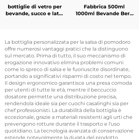
bottiglie di vetro per
Fabbrica 500ml
bevande, succo e latte
1000ml Bevande Bere
da 100ml 200ml,
Succo Vetro Acqua in
vendita all'ingrosso
Bottiglia All'ingrosso
La bottiglia personalizzata per la salsa di pomodoro
offre numerosi vantaggi pratici che la distinguono
sul mercato. Prima di tutto, il suo meccanismo di
erogazione innovativo elimina problemi comuni
come lo spreco di salsa e le fuoriuscite disordinate,
portando a significativi risparmi di costo nel tempo.
Il design ergonomico garantisce una presa comoda
per utenti di tutte le età, mentre il beccuccio
dosatore permette una distribuzione precisa,
rendendola ideale sia per cuochi casalinghi sia per
chef professionisti. La durabilità della bottiglia è
eccezionale, grazie a materiali resistenti agli urti che
prevengono rotture durante il trasporto e l'uso
quotidiano. La tecnologia avanzata di conservazione
estende notevolmente la durata del prodotto,