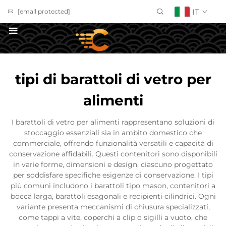
IT
[email protected]
Richiedi un Preventivo
tipi di barattoli di vetro per
alimenti
I barattoli di vetro per alimenti rappresentano soluzioni di
stoccaggio essenziali sia in ambito domestico che
commerciale, offrendo funzionalità versatili e capacità di
conservazione affidabili. Questi contenitori sono disponibili
in varie forme, dimensioni e design, ciascuno progettato
per soddisfare specifiche esigenze di conservazione. I tipi
più comuni includono i barattoli tipo mason, contenitori a
bocca larga, barattoli esagonali e recipienti cilindrici. Ogni
variante presenta meccanismi di chiusura specializzati,
come tappi a vite, coperchi a clip o sigilli a vuoto, che