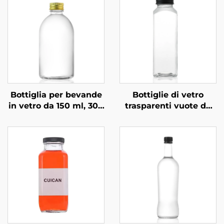
Bottiglia per bevande
Bottiglie di vetro
in vetro da 150 ml, 300
trasparenti vuote da
ml, 350 ml e 500 ml,
350 ml, 420 ml e 500
personalizzata
ml, quadrate, per
bevande, succhi e
caffè