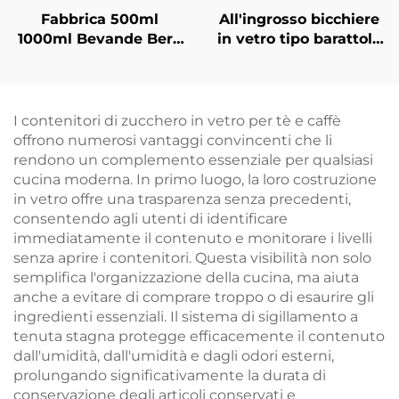
Fabbrica 500ml
All'ingrosso bicchiere
1000ml Bevande Bere
in vetro tipo barattolo
Succo Vetro Acqua in
da 40 ml, 120 ml, 500
Bottiglia All'ingrosso
ml con manico
I contenitori di zucchero in vetro per tè e caffè
offrono numerosi vantaggi convincenti che li
rendono un complemento essenziale per qualsiasi
cucina moderna. In primo luogo, la loro costruzione
in vetro offre una trasparenza senza precedenti,
consentendo agli utenti di identificare
immediatamente il contenuto e monitorare i livelli
senza aprire i contenitori. Questa visibilità non solo
semplifica l'organizzazione della cucina, ma aiuta
anche a evitare di comprare troppo o di esaurire gli
ingredienti essenziali. Il sistema di sigillamento a
tenuta stagna protegge efficacemente il contenuto
dall'umidità, dall'umidità e dagli odori esterni,
prolungando significativamente la durata di
conservazione degli articoli conservati e