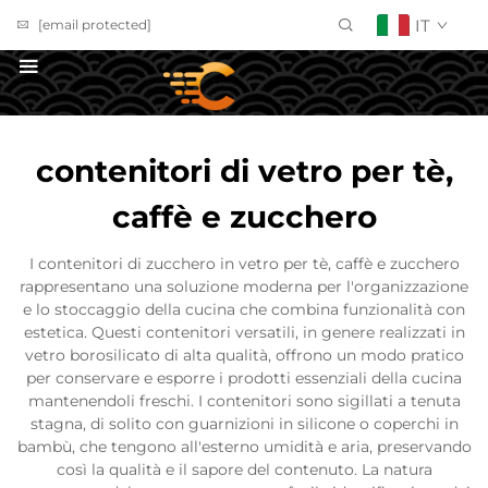
IT
[email protected]
Richiedi un Preventivo
contenitori di vetro per tè,
caffè e zucchero
I contenitori di zucchero in vetro per tè, caffè e zucchero
rappresentano una soluzione moderna per l'organizzazione
e lo stoccaggio della cucina che combina funzionalità con
estetica. Questi contenitori versatili, in genere realizzati in
vetro borosilicato di alta qualità, offrono un modo pratico
per conservare e esporre i prodotti essenziali della cucina
mantenendoli freschi. I contenitori sono sigillati a tenuta
stagna, di solito con guarnizioni in silicone o coperchi in
bambù, che tengono all'esterno umidità e aria, preservando
così la qualità e il sapore del contenuto. La natura