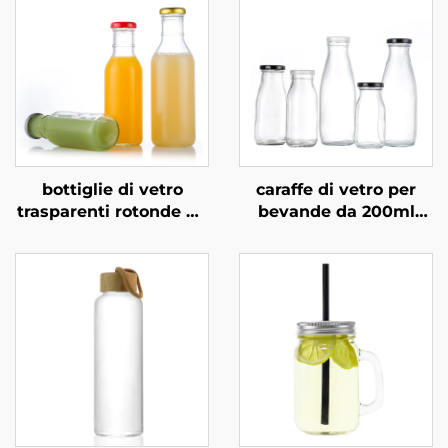
bottiglie di vetro
caraffe di vetro per
trasparenti rotonde da
bevande da 200ml
250 ml, 350 ml e 500
330ml 1l, vendita
ml per bevande a base
all'ingrosso
di latte e succhi