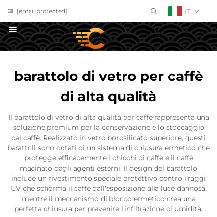
IT
[email protected]
Richiedi un Preventivo
barattolo di vetro per caffè
di alta qualità
Il barattolo di vetro di alta qualità per caffè rappresenta una
soluzione premium per la conservazione e lo stoccaggio
del caffè. Realizzato in vetro borosilicato superiore, questi
barattoli sono dotati di un sistema di chiusura ermetico che
protegge efficacemente i chicchi di caffè e il caffè
macinato dagli agenti esterni. Il design del barattolo
include un rivestimento speciale protettivo contro i raggi
UV che scherma il caffè dall'esposizione alla luce dannosa,
mentre il meccanismo di blocco ermetico crea una
perfetta chiusura per prevenire l'infiltrazione di umidità.