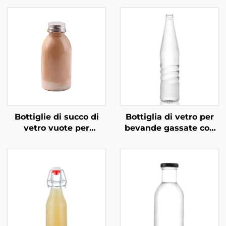
Bottiglie di succo di
Bottiglia di vetro per
vetro vuote per
bevande gassate con
bevande al caffè e al
tappo a vite
latte da 360 ml
ricaricabile ODM da
all'ingrosso
530 ml