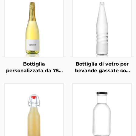
Bottiglia
Bottiglia di vetro per
personalizzata da 750
bevande gassate con
ml per
tappo a vite
confezionamento
ricaricabile ODM da
professionale di
530 ml
vodka, superalcolici e
bevande in vetro