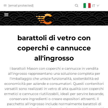
IT
[email protected]
Richiedi un Preventivo
barattoli di vetro con
coperchi e cannucce
all'ingrosso
I barattoli Mason con coperchi e cannucce in vendita
all'ingrosso rappresentano una soluzione completa per
l'imballaggio che unisce funzionalità, sostenibilità ed
economicità per aziende e consumatori. Questi contenitori
versatili sono realizzati in vetro di alta qualità con coperchi
ermetici e cannucce riutilizzabili, ideali per servire bevande,
conservare ingredienti o creare espositori attraenti. Il
pacchetto all'ingrosso include normalmente barattoli di