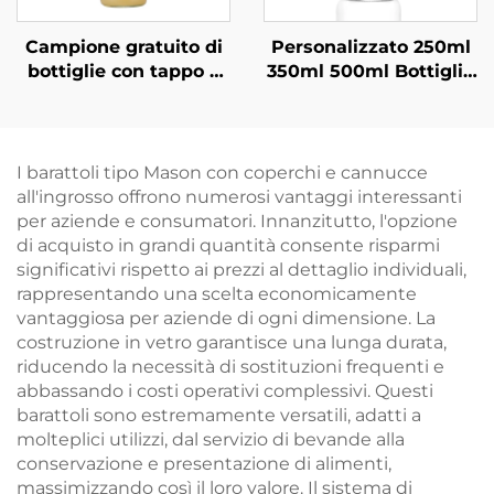
Campione gratuito di
Personalizzato 250ml
bottiglie con tappo a
350ml 500ml Bottiglie
vite da 250 ml, 500 ml
di Vetro per Succhi di
e 1000 ml all'ingrosso
Frutta
I barattoli tipo Mason con coperchi e cannucce
all'ingrosso offrono numerosi vantaggi interessanti
per aziende e consumatori. Innanzitutto, l'opzione
di acquisto in grandi quantità consente risparmi
significativi rispetto ai prezzi al dettaglio individuali,
rappresentando una scelta economicamente
vantaggiosa per aziende di ogni dimensione. La
costruzione in vetro garantisce una lunga durata,
riducendo la necessità di sostituzioni frequenti e
abbassando i costi operativi complessivi. Questi
barattoli sono estremamente versatili, adatti a
molteplici utilizzi, dal servizio di bevande alla
conservazione e presentazione di alimenti,
massimizzando così il loro valore. Il sistema di