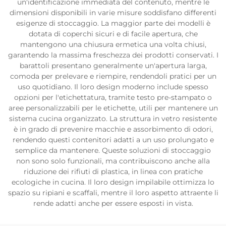
un'identificazione immediata del contenuto, mentre le
dimensioni disponibili in varie misure soddisfano differenti
esigenze di stoccaggio. La maggior parte dei modelli è
dotata di coperchi sicuri e di facile apertura, che
mantengono una chiusura ermetica una volta chiusi,
garantendo la massima freschezza dei prodotti conservati. I
barattoli presentano generalmente un'apertura larga,
comoda per prelevare e riempire, rendendoli pratici per un
uso quotidiano. Il loro design moderno include spesso
opzioni per l'etichettatura, tramite testo pre-stampato o
aree personalizzabili per le etichette, utili per mantenere un
sistema cucina organizzato. La struttura in vetro resistente
è in grado di prevenire macchie e assorbimento di odori,
rendendo questi contenitori adatti a un uso prolungato e
semplice da mantenere. Queste soluzioni di stoccaggio
non sono solo funzionali, ma contribuiscono anche alla
riduzione dei rifiuti di plastica, in linea con pratiche
ecologiche in cucina. Il loro design impilabile ottimizza lo
spazio su ripiani e scaffali, mentre il loro aspetto attraente li
rende adatti anche per essere esposti in vista.