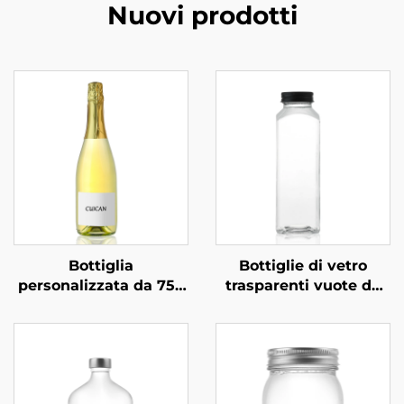
Nuovi prodotti
Bottiglia
Bottiglie di vetro
personalizzata da 750
trasparenti vuote da
ml per
350 ml, 420 ml e 500
confezionamento
ml, quadrate, per
professionale di
bevande, succhi e
vodka, superalcolici e
caffè
bevande in vetro