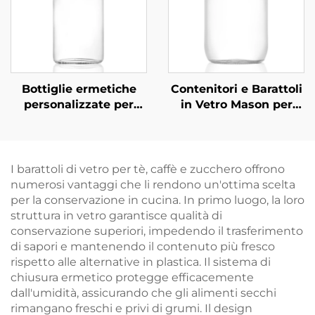
Bottiglie ermetiche
Contenitori e Barattoli
personalizzate per
in Vetro Mason per
bevande a base di tè,
Conservazione
succo e bevande da
Alimenti
270 ml, 350 ml e 530
Personalizzati da
ml
500ml
I barattoli di vetro per tè, caffè e zucchero offrono
numerosi vantaggi che li rendono un'ottima scelta
per la conservazione in cucina. In primo luogo, la loro
struttura in vetro garantisce qualità di
conservazione superiori, impedendo il trasferimento
di sapori e mantenendo il contenuto più fresco
rispetto alle alternative in plastica. Il sistema di
chiusura ermetico protegge efficacemente
dall'umidità, assicurando che gli alimenti secchi
rimangano freschi e privi di grumi. Il design