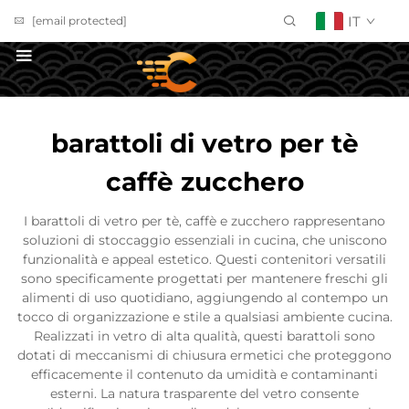
IT
[email protected]
RICHIEDI UN PREVENTIVO
barattoli di vetro per tè
caffè zucchero
I barattoli di vetro per tè, caffè e zucchero rappresentano
soluzioni di stoccaggio essenziali in cucina, che uniscono
funzionalità e appeal estetico. Questi contenitori versatili
sono specificamente progettati per mantenere freschi gli
alimenti di uso quotidiano, aggiungendo al contempo un
tocco di organizzazione e stile a qualsiasi ambiente cucina.
Realizzati in vetro di alta qualità, questi barattoli sono
dotati di meccanismi di chiusura ermetici che proteggono
efficacemente il contenuto da umidità e contaminanti
esterni. La natura trasparente del vetro consente