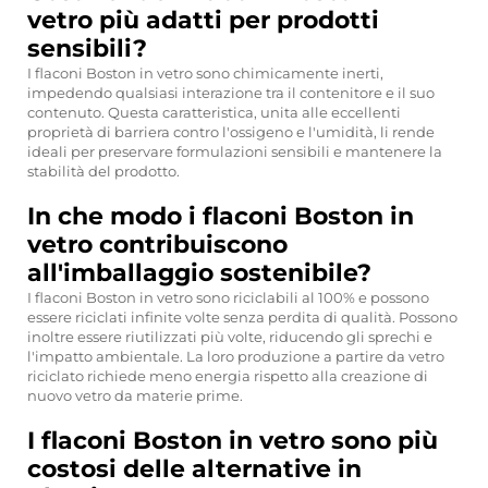
vetro più adatti per prodotti
sensibili?
I flaconi Boston in vetro sono chimicamente inerti,
impedendo qualsiasi interazione tra il contenitore e il suo
contenuto. Questa caratteristica, unita alle eccellenti
proprietà di barriera contro l'ossigeno e l'umidità, li rende
ideali per preservare formulazioni sensibili e mantenere la
stabilità del prodotto.
In che modo i flaconi Boston in
vetro contribuiscono
all'imballaggio sostenibile?
I flaconi Boston in vetro sono riciclabili al 100% e possono
essere riciclati infinite volte senza perdita di qualità. Possono
inoltre essere riutilizzati più volte, riducendo gli sprechi e
l'impatto ambientale. La loro produzione a partire da vetro
riciclato richiede meno energia rispetto alla creazione di
nuovo vetro da materie prime.
I flaconi Boston in vetro sono più
costosi delle alternative in