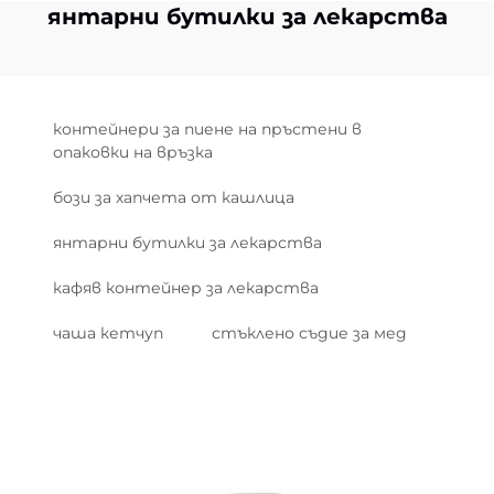
янтарни бутилки за лекарства
контейнери за пиене на пръстени в
опаковки на връзка
бози за хапчета от кашлица
янтарни бутилки за лекарства
кафяв контейнер за лекарства
чаша кетчуп
стъклено съдие за мед