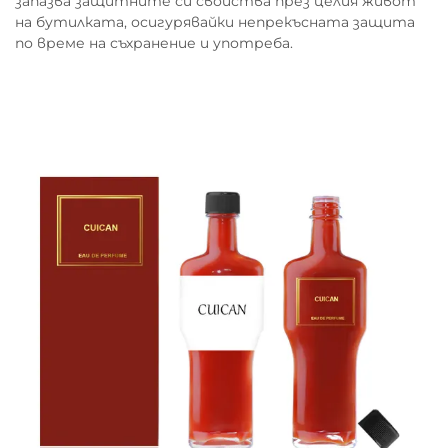
запазва защитните си свойства през целия живот
на бутилката, осигурявайки непрекъсната защита
по време на съхранение и употреба.