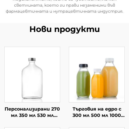
светлината, което ги прави незаменими във
фармацевтичната и нутрацевтичната индустрия.
Нови продукти
Персонализирани 270
Търговия на едро с
мл 350 мл 530 мл
300 мл 500 мл 1000
плоски чай напитки
мл квадратна
херметически
стъклена бутилка