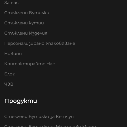
За нас
Стъклени Бутилки
Стъклени кутии
Стъклени Изделия
Персонализирано Упаковяване
Новини
Контактирайте Нас
Блог
ЧЗВ
Продукти
Стеклени Бутилки за Кетчуп
Стеклени Бутилки за Маслиново Масло