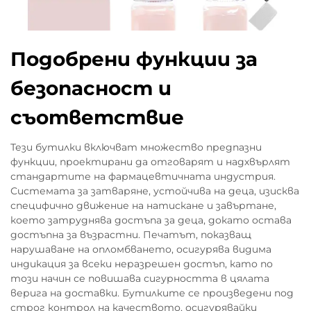
Подобрени функции за
безопасност и
съответствие
Тези бутилки включват множество предпазни
функции, проектирани да отговарят и надхвърлят
стандартите на фармацевтичната индустрия.
Системата за затваряне, устойчива на деца, изисква
специфично движение на натискане и завъртане,
което затруднява достъпа за деца, докато остава
достъпна за възрастни. Печатът, показващ
нарушаване на опломбването, осигурява видима
индикация за всеки неразрешен достъп, като по
този начин се повишава сигурността в цялата
верига на доставки. Бутилките се произведени под
строг контрол на качеството, осигурявайки