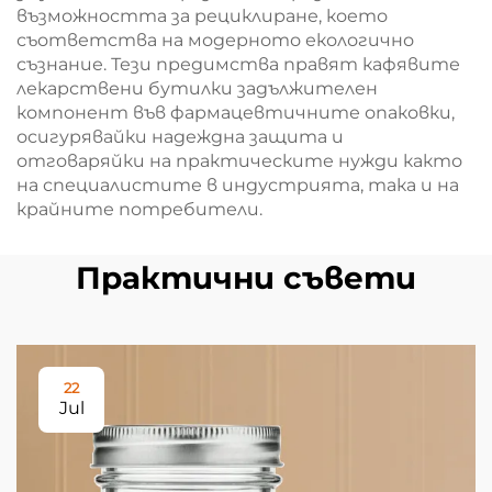
възможността за рециклиране, което
съответства на модерното екологично
съзнание. Тези предимства правят кафявите
лекарствени бутилки задължителен
компонент във фармацевтичните опаковки,
осигурявайки надеждна защита и
отговаряйки на практическите нужди както
на специалистите в индустрията, така и на
крайните потребители.
Практични съвети
22
Jul