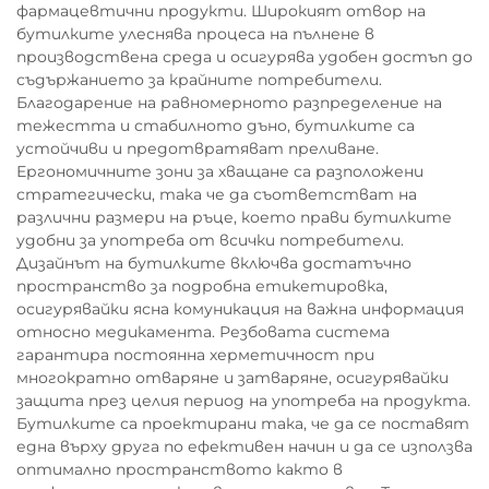
фармацевтични продукти. Широкият отвор на
бутилките улеснява процеса на пълнене в
производствена среда и осигурява удобен достъп до
съдържанието за крайните потребители.
Благодарение на равномерното разпределение на
тежестта и стабилното дъно, бутилките са
устойчиви и предотвратяват преливане.
Ергономичните зони за хващане са разположени
стратегически, така че да съответстват на
различни размери на ръце, което прави бутилките
удобни за употреба от всички потребители.
Дизайнът на бутилките включва достатъчно
пространство за подробна етикетировка,
осигурявайки ясна комуникация на важна информация
относно медикамента. Резбовата система
гарантира постоянна херметичност при
многократно отваряне и затваряне, осигурявайки
защита през целия период на употреба на продукта.
Бутилките са проектирани така, че да се поставят
една върху друга по ефективен начин и да се използва
оптимално пространството както в