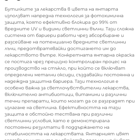
Бутилките за лекарства в цвета на янтарта
използват напредна технология за фотохимична
защита, която ефективно блокира до 99% от
вредните UV и видими светлинни вълни. Тази сложна
система от бариери работи чрез абсорбиране и
разсейване на потенциално вредните светлинни
лъчи, предотвратявайки достигането им до
лекарството вътре. Конкретната янтарна окраска
се постига чрез прецизно контролиран процес на
производство на стъкло, при който се включват
определени метални оксиди, създавайки постоянна и
надеждна защитна бариера. Тази технология е
особено важна за светлочувствителни лекарства,
включително антибиотици, витамини и различни
течни препарати, които могат да се разградят при
излагане на светлина. Ефективността на тази
защита е обстойно тествана при различни
светлинни условия, като е демонстрирала
постоянни резултати в поддържането на
стабилността на лекарствата. Янтарният цвят