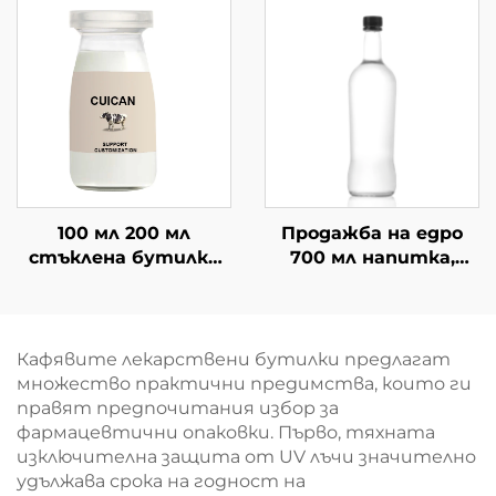
затворени бутилки
за напитки
за сок
100 мл 200 мл
Продажба на едро
стъклена бутилка
700 мл напитка,
за напитки, сок и
Китай, празни
мляко на едро
питейни бутилки
от стъкло
Кафявите лекарствени бутилки предлагат
множество практични предимства, които ги
правят предпочитания избор за
фармацевтични опаковки. Първо, тяхната
изключителна защита от UV лъчи значително
удължава срока на годност на