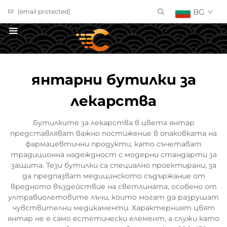
BG
[email protected]
ПОЛУЧИ ОФЕРТА
янтарни бутилки за
лекарства
Бутилките за лекарства в цвета янтар
представляват важно постижение в опаковката на
фармацевтични продукти, като съчетават
традиционна надеждност с модерни стандарти за
защита. Тези бутилки са специално проектирани, за
да предпазват медицинското съдържание от
вредното въздействие на светлината, особено от
ултравиолетовите лъчи, които могат да разрушат
чувствителни медикаменти. Характерният цвят
янтар не е само естетически елемент, а служи като