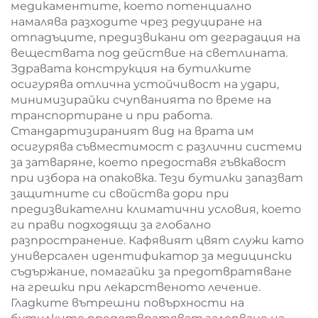
медикаментите, което потенциално
намалява разходите чрез редуциране на
отпадъците, предизвикани от деградация на
веществата под действие на светлината.
Здравата конструкция на бутилките
осигурява отлична устойчивост на удари,
минимизирайки счупванията по време на
транспортиране и при работа.
Стандартизираният вид на врата им
осигурява съвместимост с различни системи
за затваряне, което предоставя гъвкавост
при избора на опаковка. Тези бутилки запазват
защитните си свойства дори при
предизвикателни климатични условия, което
ги прави подходящи за глобално
разпространение. Кафявият цвят служи като
универсален идентификатор за медицински
съдържание, помагайки за предотвратяване
на грешки при лекарственото лечение.
Гладките вътрешни повърхности на