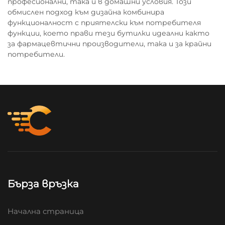
професионални, така и в домашни условия. Този
обмислен подход към дизайна комбинира
функционалност с приятелски към потребителя
функции, което прави тези бутилки идеални както
за фармацевтични производители, така и за крайни
потребители.
Бърза връзка
Начална страница