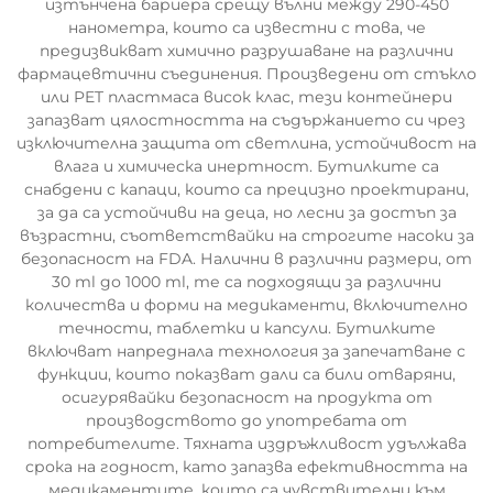
изтънчена бариера срещу вълни между 290-450
нанометра, които са известни с това, че
предизвикват химично разрушаване на различни
фармацевтични съединения. Произведени от стъкло
или PET пластмаса висок клас, тези контейнери
запазват цялостността на съдържанието си чрез
изключителна защита от светлина, устойчивост на
влага и химическа инертност. Бутилките са
снабдени с капаци, които са прецизно проектирани,
за да са устойчиви на деца, но лесни за достъп за
възрастни, съответствайки на строгите насоки за
безопасност на FDA. Налични в различни размери, от
30 ml до 1000 ml, те са подходящи за различни
количества и форми на медикаменти, включително
течности, таблетки и капсули. Бутилките
включват напреднала технология за запечатване с
функции, които показват дали са били отваряни,
осигурявайки безопасност на продукта от
производството до употребата от
потребителите. Тяхната издръжливост удължава
срока на годност, като запазва ефективността на
медикаментите, които са чувствителни към