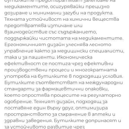
бутилките предотвратяват залепване на
медикаментите, осигурявайки прецизно
дозиране и минимални загуби на продукта.
Тяхната устойчивост на химични вещества
предотвратява изтичане или
взаимодействие със съдържанието,
поддържайки чистотата на медикаментите.
Ергономичният дизайн улеснява лесното
управление както за медицински специалисти,
така и за пациенти. Икономическа
ефективност се постига чрез ефективни
производствени процеси и многократната
употреба на бутилките в подходящи условия.
Бутилките съответстват на международни
стандарти за фармацевтични опаковки,
което опростява процесите на регулаторно
одобрение. Техният дизайн, подходящ за
поставяне един върху друг, оптимизира
пространството за съхранение в аптеки и
здравни заведения. Бутилките допринасят и
за устойчивото развитие чрез