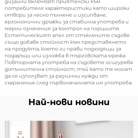
дизайни включват приятелски към
потребителя характеристики като широки
отвори за лесно пълнене и изсипване,
ергономични дръжки за стабилна употреба и
мерни означения за контрол на порциите.
Естетическият апел от стъклените съдове
също добавя стойност към представянето
на продукта, което ги прави подходящи за
подаръци или изложба в търговската мрежа.
Повторната употреба на съдовете осигурява
допълнителна стойност, тъй като те могат
да се използват за различни нужди от
съхранение след първоначалната им употреба.
Най-нови новини
22