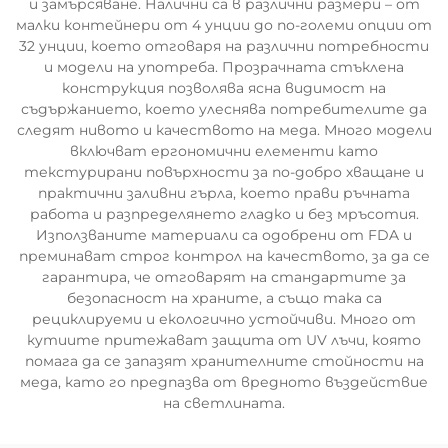
и замърсяване. Налични са в различни размери – от
малки контейнери от 4 унции до по-големи опции от
32 унции, което отговаря на различни потребности
и модели на употреба. Прозрачната стъклена
конструкция позволява ясна видимост на
съдържанието, което улеснява потребителите да
следят нивото и качеството на меда. Много модели
включват ергономични елементи като
текстурирани повърхности за по-добро хващане и
практични заливни гърла, което прави ръчната
работа и разпределянето гладко и без мръсотия.
Използваните материали са одобрени от FDA и
преминават строг контрол на качеството, за да се
гарантира, че отговарят на стандартите за
безопасност на храните, а също така са
рециклируеми и екологично устойчиви. Много от
кутиите притежават защита от UV лъчи, която
помага да се запазят хранителните стойности на
меда, като го предпазва от вредното въздействие
на светлината.