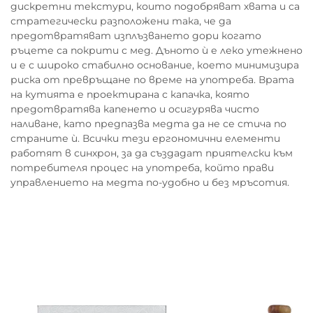
дискретни текстури, които подобряват хвата и са
стратегически разположени така, че да
предотвратяват изплъзването дори когато
ръцете са покрити с мед. Дъното ѝ е леко утежнено
и е с широко стабилно основание, което минимизира
риска от превръщане по време на употреба. Врата
на кутията е проектирана с капачка, която
предотвратява капенето и осигурява чисто
наливане, като предпазва медта да не се стича по
страните ѝ. Всички тези ергономични елементи
работят в синхрон, за да създадат приятелски към
потребителя процес на употреба, който прави
управлението на медта по-удобно и без мръсотия.