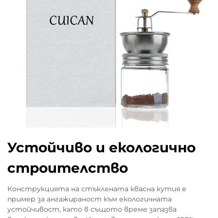
Устойчиво и екологично
строителство
Конструкцията на стъклената квасна кутия е
пример за ангажираност към екологичната
устойчивост, като в същото време запазва