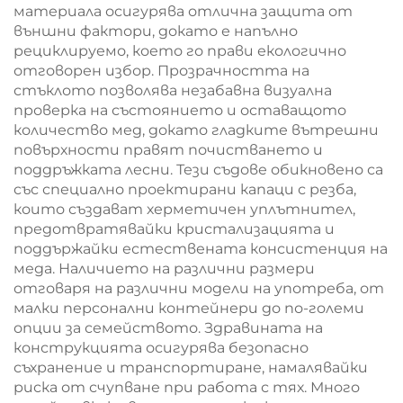
материала осигурява отлична защита от
външни фактори, докато е напълно
рециклируемо, което го прави екологично
отговорен избор. Прозрачността на
стъклото позволява незабавна визуална
проверка на състоянието и оставащото
количество мед, докато гладките вътрешни
повърхности правят почистването и
поддръжката лесни. Тези съдове обикновено са
със специално проектирани капаци с резба,
които създават херметичен уплътнител,
предотвратявайки кристализацията и
поддържайки естествената консистенция на
меда. Наличието на различни размери
отговаря на различни модели на употреба, от
малки персонални контейнери до по-големи
опции за семейството. Здравината на
конструкцията осигурява безопасно
съхранение и транспортиране, намалявайки
риска от счупване при работа с тях. Много