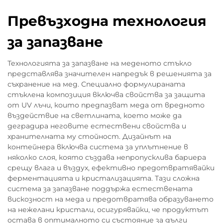
Превъзходна технология
за запазване
Технологията за запазване на меденото стъкло
представлява значителен напредък в решенията за
съхранение на мед. Специално формулираната
стъклена композиция включва свойства за защита
от UV лъчи, които предпазват меда от вредното
въздействие на светлината, което може да
деградира неговите естествени свойства и
хранителната му стойност. Дизайнът на
контейнера включва система за уплътнение в
няколко слоя, която създава непропусклива бариера
срещу влага и въздух, ефективно предотвратявайки
ферментацията и кристализацията. Тази сложна
система за запазване поддържа естествената
вискозност на меда и предотвратява образуването
на нежелани кристали, осигурявайки, че продуктът
остава в оптималното си състояние за дълги