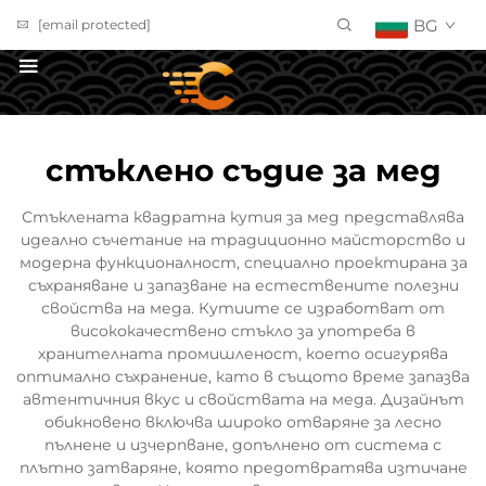
BG
[email protected]
ПОЛУЧИ ОФЕРТА
стъклено съдие за мед
Стъклената квадратна кутия за мед представлява
идеално съчетание на традиционно майсторство и
модерна функционалност, специално проектирана за
съхраняване и запазване на естествените полезни
свойства на меда. Кутиите се изработват от
висококачествено стъкло за употреба в
хранителната промишленост, което осигурява
оптимално съхранение, като в същото време запазва
автентичния вкус и свойствата на меда. Дизайнът
обикновено включва широко отваряне за лесно
пълнене и изчерпване, допълнено от система с
плътно затваряне, която предотвратява изтичане