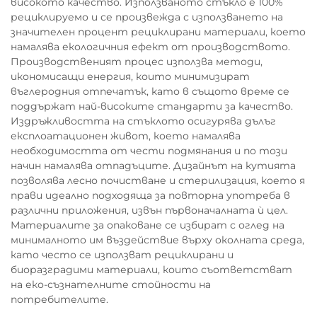
високото качество. Използваното стъкло е 100%
рециклируемо и се произвежда с използването на
значителен процент рециклирани материали, което
намалява екологичния ефект от производството.
Производственият процес използва методи,
икономисащи енергия, които минимизират
въглеродния отпечатък, като в същото време се
поддържат най-високите стандарти за качество.
Издръжливостта на стъклото осигурява дълъг
експлоатационен живот, което намалява
необходимостта от чести подмянания и по този
начин намалява отпадъците. Дизайнът на кутията
позволява лесно почистване и стерилизация, което я
прави идеално подходяща за повторна употреба в
различни приложения, извън първоначалната ѝ цел.
Материалите за опаковане се избират с оглед на
минималното им въздействие върху околната среда,
като често се използват рециклирани и
биоразградими материали, които съответстват
на еко-съзнателните стойности на
потребителите.