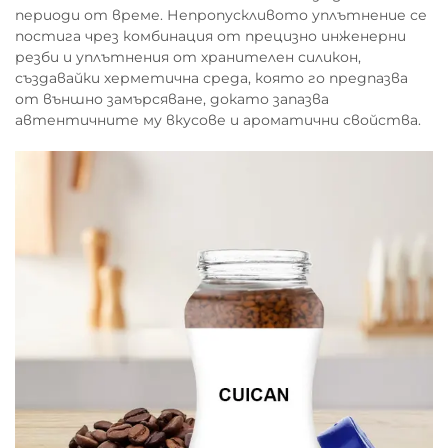
периоди от време. Непропускливото уплътнение се
постига чрез комбинация от прецизно инженерни
резби и уплътнения от хранителен силикон,
създавайки херметична среда, която го предпазва
от външно замърсяване, докато запазва
автентичните му вкусове и ароматични свойства.