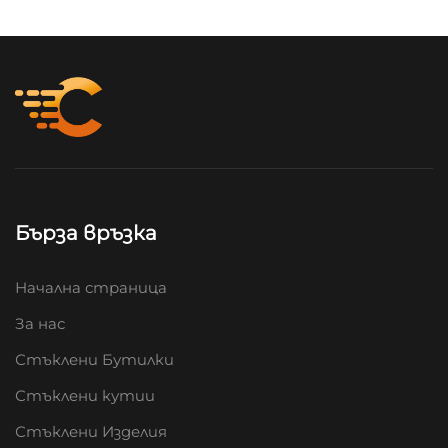
Бърза връзка
Начална страница
За нас
Стъклени Бутилки
Стъклени кутии
Стъклени Изделия