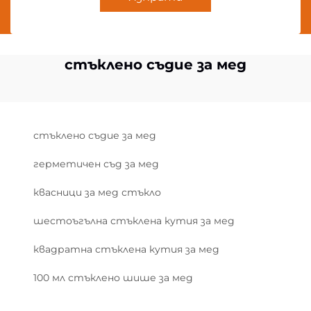
стъклено съдие за мед
стъклено съдие за мед
герметичен съд за мед
квасници за мед стъкло
шестоъгълна стъклена кутия за мед
квадратна стъклена кутия за мед
100 мл стъклено шише за мед