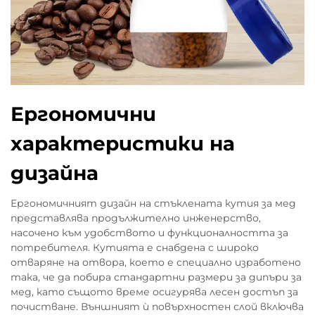
Ергономични
характеристики на
дизайна
Ергономичният дизайн на стъклената кутия за мед
представлява продължително инженерство,
насочено към удобството и функционалността за
потребителя. Кутията е снабдена с широко
отваряне на отвора, което е специално изработено
така, че да побира стандартни размери за дипъри за
мед, като същото време осигурява лесен достъп за
почистване. Външният ѝ повърхностен слой включва