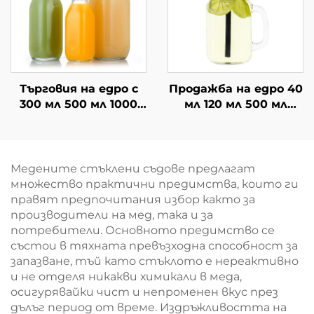
Търговия на едро с
Продажба на едро 40
300 мл 500 мл 1000
мл 120 мл 500 мл
мл квадратна
стъклен буркан с
стъклена бутилка
дръжка за пиене
за напитки
Медените стъклени съдове предлагат
множество практични предимства, които ги
правят предпочитания избор както за
производители на мед, така и за
потребители. Основното предимство се
състои в тяхната превъзходна способност за
запазване, тъй като стъклото е нереактивно
и не отделя никакви химикали в меда,
осигурявайки чист и непроменен вкус през
дълъг период от време. Издръжливостта на