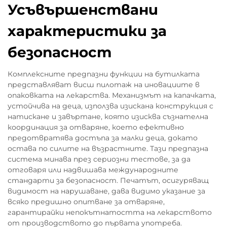
Усъвършенствани
характеристики за
безопасност
Комплексните предпазни функции на бутилката
представляват висш пилотаж на иновациите в
опаковката на лекарства. Механизмът на капачката,
устойчива на деца, използва изискана конструкция с
натискане и завъртане, която изисква съзнателна
координация за отваряне, което ефективно
предотвратява достъпа за малки деца, докато
остава по силите на възрастните. Тази предпазна
система минава през сериозни тестове, за да
отговаря или надвишава международните
стандарти за безопасност. Печатът, осигуряващ
видимост на нарушаване, дава видимо указание за
всяко предишно опитване за отваряне,
гарантирайки непокътнатостта на лекарството
от производството до първата употреба.