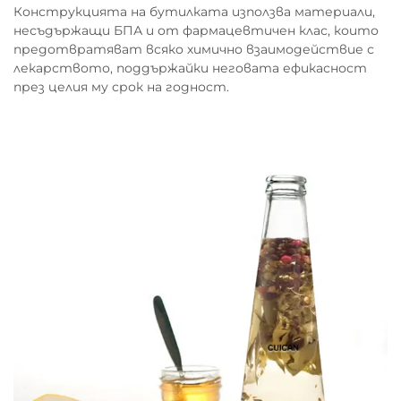
Конструкцията на бутилката използва материали,
несъдържащи БПА и от фармацевтичен клас, които
предотвратяват всяко химично взаимодействие с
лекарството, поддържайки неговата ефикасност
през целия му срок на годност.