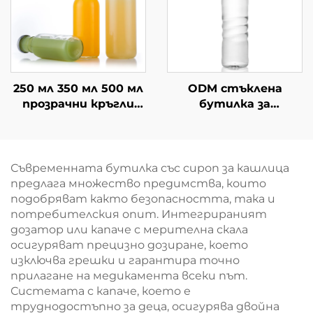
250 мл 350 мл 500 мл
ODM стъклена
прозрачни кръгли
бутилка за
стъклени бутилки
многократна
за напитки от мляко
употреба с винтова
и сок
капачка 530 мл
Съвременната бутилка със сироп за кашлица
предлага множество предимства, които
подобряват както безопасността, така и
потребителския опит. Интегрираният
дозатор или капаче с мерителна скала
осигуряват прецизно дозиране, което
изключва грешки и гарантира точно
прилагане на медикамента всеки път.
Системата с капаче, което е
труднодостъпно за деца, осигурява двойна