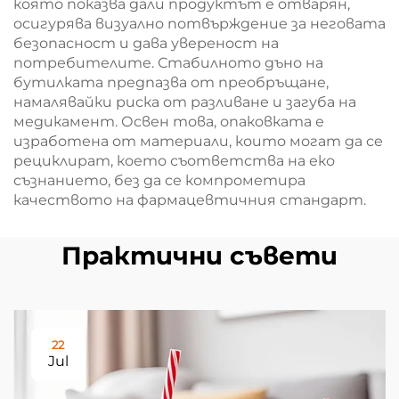
която показва дали продуктът е отварян,
осигурява визуално потвърждение за неговата
безопасност и дава увереност на
потребителите. Стабилното дъно на
бутилката предпазва от преобръщане,
намалявайки риска от разливане и загуба на
медикамент. Освен това, опаковката е
изработена от материали, които могат да се
рециклират, което съответства на еко
съзнанието, без да се компрометира
качеството на фармацевтичния стандарт.
Практични съвети
22
Jul