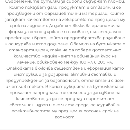
Съвременните бутилки за сиропи съдържат пломби,
които показват дали продуктът е отварян, и се
произведени от фармацевтични материали, които
запазват качеството на лекарството през целия му
срок на годност. Дизайнът включва ергономична
форма за лесно държане и наливане, със специално
проектиран врат, който предотвратява разливане
и осигурява чисто дозиране. Обемът на бутилката е
стандартизиран, така че да побере достатъчно
количество медикамент за обичайния курс на
лечение, обикновено между 100 мл и 200 мл.
Опаковката включва съществена информация като
инструкции за дозиране, активни съставки и
предупреждения за безопасност, отпечатани с ясен
и четлив текст. В конструкцията на бутилката се
прилагат напреднали технологии за запазване на
качеството, за да се предпази сиропът от
светлинен изpon и околната среда, осигурявайки
ефективността му през целия посочен срок на
годност.