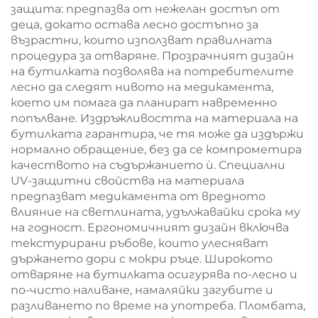
защита: предпазва от нежелан достъп от
деца, докато остава лесно достъпно за
възрастни, които използват правилната
процедура за отваряне. Прозрачният дизайн
на бутилката позволява на потребителите
лесно да следят нивото на медикамента,
което им помага да планират навременно
попълване. Издръжливостта на материала на
бутилката гарантира, че тя може да издържи
нормално обращение, без да се компрометира
качеството на съдържанието ѝ. Специални
UV-защитни свойства на материала
предпазват медикамента от вредното
влияние на светлината, удължавайки срока му
на годност. Ергономичният дизайн включва
текстурирани ръбове, които улесняват
държането дори с мокри ръце. Широкото
отваряне на бутилката осигурява по-лесно и
по-чисто наливане, намаляйки загубите и
разливането по време на употреба. Пломбата,