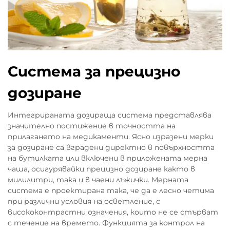
Система за прецизно
дозиране
Интегрираната дозираща система представлява
значително постижение в точността на
прилагането на медикаменти. Ясно изразени мерки
за дозиране са вградени директно в повърхността
на бутилката или включени в приложената мерна
чаша, осигурявайки прецизно дозиране както в
милилитри, така и в чаени лъжички. Мерната
система е проектирана така, че да е лесно четима
при различни условия на осветление, с
висококонтрастни означения, които не се стърват
с течение на времето. Функцията за контрол на