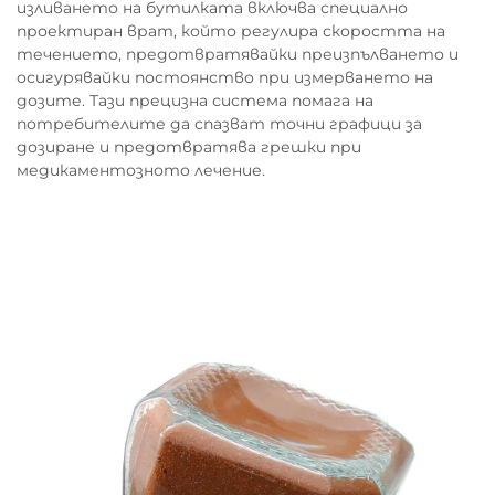
изливането на бутилката включва специално
проектиран врат, който регулира скоростта на
течението, предотвратявайки преизпълването и
осигурявайки постоянство при измерването на
дозите. Тази прецизна система помага на
потребителите да спазват точни графици за
дозиране и предотвратява грешки при
медикаментозното лечение.