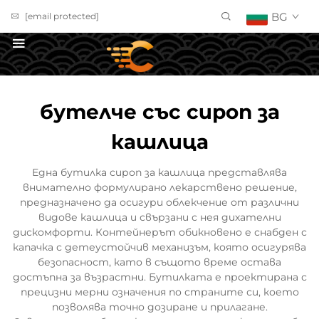
BG
[email protected]
ПОЛУЧИ ОФЕРТА
бутелче със сироп за
кашлица
Една бутилка сироп за кашлица представлява
внимателно формулирано лекарствено решение,
предназначено да осигури облекчение от различни
видове кашлица и свързани с нея дихателни
дискомфорти. Контейнерът обикновено е снабден с
капачка с детеустойчив механизъм, която осигурява
безопасност, като в същото време остава
достъпна за възрастни. Бутилката е проектирана с
прецизни мерни означения по страните си, което
позволява точно дозиране и прилагане.