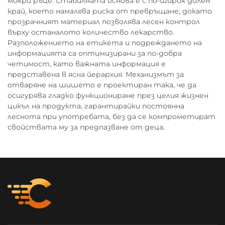
мокри ръце. Стабилната основа е с по-широк долен
край, което намалява риска от превръщане, докато
прозрачният материал позволява лесен контрол
върху останалото количество лекарство.
Разположението на етикета и подреждането на
информацията са оптимизирани за по-добра
четимост, като важната информация е
представена в ясна йерархия. Механизмът за
отваряне на шишето е проектиран така, че да
осигурява гладко функциониране през целия жизнен
цикъл на продукта, гарантирайки постоянна
леснота при употребата, без да се компрометират
свойствата му за предпазване от деца.