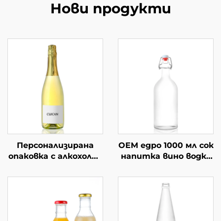
Нови продукти
Персонализирана
OEM едро 1000 мл сок
опаковка с алкохолни
напитка вино водка
напитки от 750 мл
стъклена бутилка
стъклено вино
за пиене