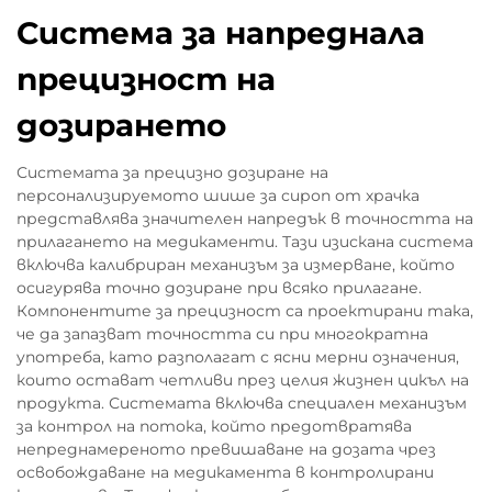
Система за напреднала
прецизност на
дозирането
Системата за прецизно дозиране на
персонализируемото шише за сироп от храчка
представлява значителен напредък в точността на
прилагането на медикаменти. Тази изискана система
включва калибриран механизъм за измерване, който
осигурява точно дозиране при всяко прилагане.
Компонентите за прецизност са проектирани така,
че да запазват точността си при многократна
употреба, като разполагат с ясни мерни означения,
които остават четливи през целия жизнен цикъл на
продукта. Системата включва специален механизъм
за контрол на потока, който предотвратява
непреднамереното превишаване на дозата чрез
освобождаване на медикамента в контролирани