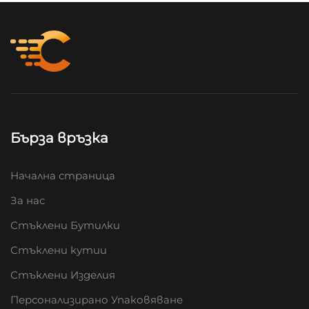
Бърза връзка
Начална страница
За нас
Стъклени Бутилки
Стъклени кутии
Стъклени Изделия
Персонализирано Упаковяване