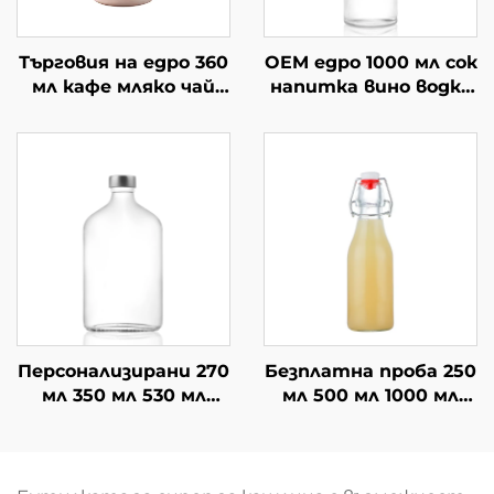
Търговия на едро 360
OEM едро 1000 мл сок
мл кафе мляко чай
напитка вино водка
напитка празни
стъклена бутилка
стъклени бутилки
за пиене
за сок
Персонализирани 270
Безплатна проба 250
мл 350 мл 530 мл
мл 500 мл 1000 мл
плоски чай напитки
бутилки с люлеещ се
херметически
капак на едро
затворени бутилки
за сок