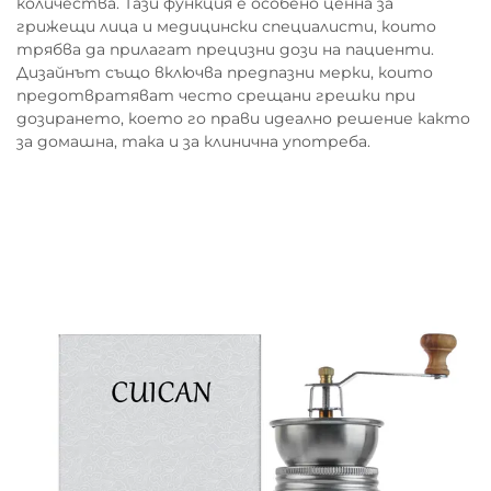
количества. Тази функция е особено ценна за
грижещи лица и медицински специалисти, които
трябва да прилагат прецизни дози на пациенти.
Дизайнът също включва предпазни мерки, които
предотвратяват често срещани грешки при
дозирането, което го прави идеално решение както
за домашна, така и за клинична употреба.