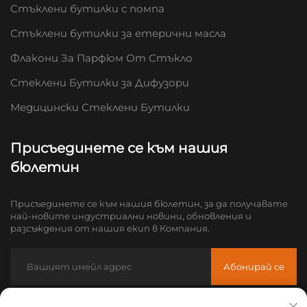
Стъклени бутилки с помпа
Стъклени бутилки за етерични масла
Флакони За Парфюм От Стъкло
Стеклени Бутилки за Дифузори
Медицински Стеклени Бутилки
Присъединете се към нашия
бюлетин
Присъединете се към нашия бюлетин, за да получавате
най-новите индустриални новини, обновления и
разсъждения от нашия екип в Компания.
Абонирай се
Имейл:
[email protected]