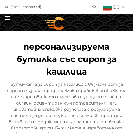
BG
[email protected]
ПОЛУЧИ ОФЕРТА
персонализируема
бутилка със сироп за
кашлица
Бутилката за сироп за кашлица с възможност за
персонализация представлява пробив в опаковката
на лекарства, като съчетава функционалност с
дизайн, ориентиран към потребителя. Тази
иновативна опаковка разполага с регулируема
система за дозиране, която осигурява прецизно
връчване на медикаменти за пациенти от всички
възрастови групи. Бутилката е изработена от