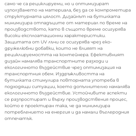
само че са рециклируеми, но и оптимизират
използването на материала, без да се компрометира
структурната цялост. Дизайнът на бутилката
минимизира отпадъците от материал по време на
производството, като в същото време осигурява
високи експлоатационни характеристики.
Защитата от UV лъчи се осигурява чрез еко-
дружелюбни добавки, които не влияят на
рециклируемостта на контейнера. Ефективният
дизайн намалява транспортните разходи и
екологичното въздействие чрез оптимизация на
транспортния обем. Издръжливостта на
бутилката стимулира повторната употреба в
подходящи ситуации, което допълнително намалява
екологичното въздействие. Устойчивите аспекти
се разпростират и върху производствения процес,
който е проектиран така, че да минимизира
потреблението на енергия и да намали въглеродния
отпечатък.