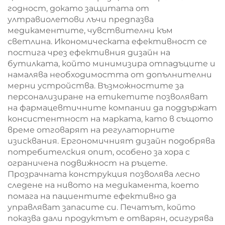
годност, докато защитата от
ултравиолетови лъчи предпазва
медикаментите, чувствителни към
светлина. Икономическата ефективност се
постига чрез ефективния дизайн на
бутилката, който минимизира отпадъците и
намалява необходимостта от допълнителни
мерни устройства. Възможностите за
персонализиране на етикетите позволяват
на фармацевтичните компании да поддържат
консистентност на марката, като в същото
време отговарят на регулаторните
изисквания. Ергономичният дизайн подобрява
потребителския опит, особено за хора с
ограничена подвижност на ръцете.
Прозрачната конструкция позволява лесно
следене на нивото на медикамента, което
помага на пациентите ефективно да
управляват запасите си. Печатът, който
показва дали продуктът е отварян, осигурява