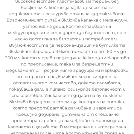
висококачествен пластмасов материал, без
Бисфенол А, който запазва целостта на
медикамента и осигурява отлична издръжливост.
Ергономичният дизайн включва капачка с механизъм,
устойчив на деца, която отговаря на
международните стандарти за безопасност, но е
лесно достъпна за възрастни потребители.
Възможностите за персонализация на бутилката
включват вариации в вместимостта от 60 мл до
200 мл, което я прави подходяща както за лекарства
по предписание, така и за безрецептни
медикаменти. Прозрачните градуирани маркировки
от страната позволяват лесно следене на
остатъчното количество, докато пломбата,
показваща дали е пипано, осигурява безопасност и
спокойствие. Уникалният дизайн на бутилката
включва вградена система за контрол на потока,
която предотвратява разливане и гарантира
прецизно дозиране, допълнена от специално
проектиран гребен за налив, който минимизира
капенето и загубите. В материала е интегрирана
напреднала UV защита, която удължава срока на