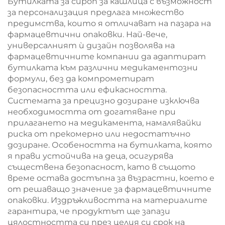
Бутилката за сироп за кашлица с възможност
за персонализация предлага множество
предимства, които я отличават на пазара на
фармацевтични опаковки. Най-вече,
универсалният ѝ дизайн позволява на
фармацевтичните компании да адаптират
бутилката към различни медикаментозни
формули, без да компрометират
безопасността или ефикасността.
Системата за прецизно дозиране изключва
необходимостта от догатяване при
прилагането на медикамента, намалявайки
риска от прекомерно или недостатъчно
дозиране. Особеността на бутилката, която
я прави устойчива на деца, осигурява
съществена безопасност, като в същото
време остава достъпна за възрастни, което е
от решаващо значение за фармацевтичните
опаковки. Издръжливостта на материалите
гарантира, че продуктът ще запази
цялостността си през целия си срок на