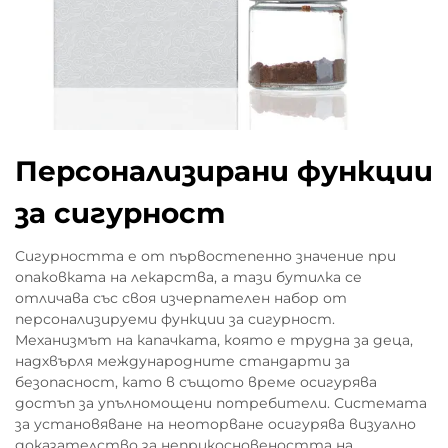
Персонализирани функции
за сигурност
Сигурността е от първостепенно значение при
опаковката на лекарства, а тази бутилка се
отличава със своя изчерпателен набор от
персонализируеми функции за сигурност.
Механизмът на капачката, която е трудна за деца,
надхвърля международните стандарти за
безопасност, като в същото време осигурява
достъп за упълномощени потребители. Системата
за установяване на неоторване осигурява визуално
доказателство за неприкосновеността на