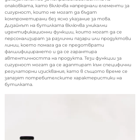
опаковката, като включва напреднали елементи за
сигурност, които не могат да бъдат
компрометирани без ясно указание за това.
Дизайнът на бутилката включва уникални
идентификационни функции, които могат да се
персонализират за различни пазари или продуктови
линии, което помага да се предотврати
фалшифицирането и да се гарантира
автентичността на продукта. Тези функции за
сигурност могат да се адаптират към специфични
регулаторни изисквания, като в същото време се
запазят потребителските характеристики на
бутилката.