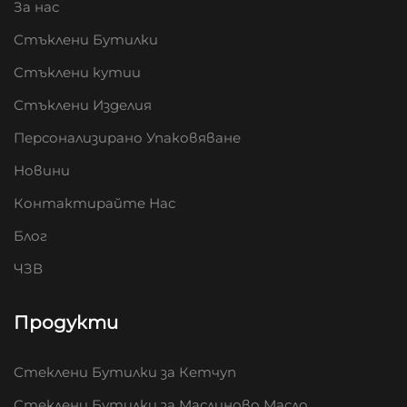
За нас
Стъклени Бутилки
Стъклени кутии
Стъклени Изделия
Персонализирано Упаковяване
Новини
Контактирайте Нас
Блог
ЧЗВ
Продукти
Стеклени Бутилки за Кетчуп
Стеклени Бутилки за Маслиново Масло