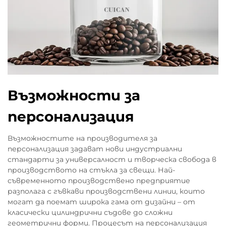
Възможности за
персонализация
Възможностите на производителя за
персонализация задават нови индустриални
стандарти за универсалност и творческа свобода в
производството на стъкла за свещи. Най-
съвременното производствено предприятие
разполага с гъвкави производствени линии, които
могат да поемат широка гама от дизайни – от
класически цилиндрични съдове до сложни
геометрични форми. Процесът на персонализация