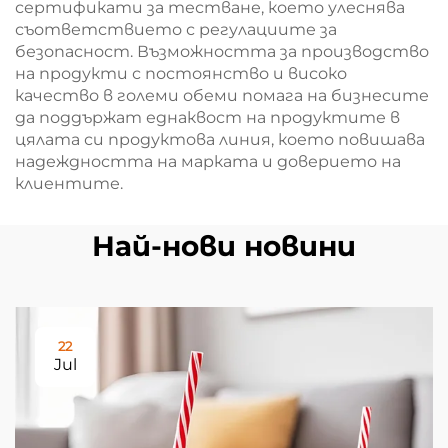
сертификати за тестване, което улеснява
съответствието с регулациите за
безопасност. Възможността за производство
на продукти с постоянство и високо
качество в големи обеми помага на бизнесите
да поддържат еднаквост на продуктите в
цялата си продуктовa линия, което повишава
надеждността на марката и доверието на
клиентите.
Най-нови новини
22
Jul