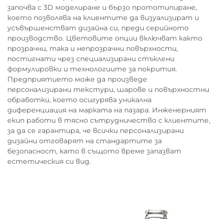
започва с 3D моделиране и бързо прототипиране,
което позволява на клиентите да визуализират и
усъвършенстват дизайна си, преди серийното
производство. Цветовите опции включват както
прозрачни, така и непрозрачни повърхности,
постигнати чрез специализирани стъклени
формулировки и технологиите за покрития.
Предприятието може да произведе
персонализирани текстури, шарове и повърхностни
обработки, което осигурява уникална
диференциация на марката на пазара. Инженерният
екип работи в тясно сътрудничество с клиентите,
за да се гарантира, че всички персонализирани
дизайни отговарят на стандартите за
безопасност, като в същото време запазват
естетическия си вид.