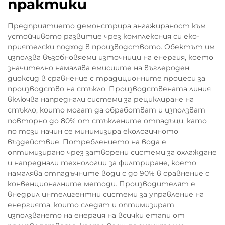
практики
Предприятието демонстрира ангажираност към
устойчивото развитие чрез комплексния си еко-
приятелски подход в производството. Обектът им
използва възобновяеми източници на енергия, което
значително намалява емисиите на въглероден
диоксид в сравнение с традиционните процеси за
производство на стъкло. Производствената линия
включва напреднали системи за рециклиране на
стъкло, които могат да обработват и използват
повторно до 80% от стъклените отпадъци, като
по този начин се минимизира екологичното
въздействие. Потреблението на вода е
оптимизирано чрез затворени системи за охлаждане
и напреднали технологии за филтриране, което
намалява отпадъчните води с до 90% в сравнение с
конвенционалните методи. Производителят е
внедрил интелигентни системи за управление на
енергията, които следят и оптимизират
използването на енергия на всички етапи от