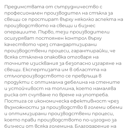
Предимствата от сътрудничество с
професионален производител на стъкла за
свещи се простират върху няколко аспекта на
производството на свещи и бизнес
операциите. Първо, тези производители
осигуряват постоянен контрол върху
качеството чрез стандартизирани
производствени процеси, гарантирайки, че
всяка стъклена опаковка отговаря на
точните изисквания за безопасно изгаряне на
свещи. Експертизата им в областта на
стълопроизводството се превръща в
продукти с оптимална дебелина на стените
и устойчивост на топлина, което намалява
риска от счупване по време на употреба.
Постига се икономическа ефективност чрез
възможности за производство в големи обеми
и оптимизирани производствени процеси,
което прави производството по-изгодно за
бизнеси от всяка големина. Благодарение на