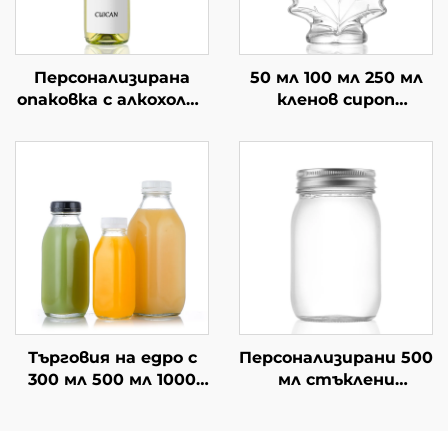
Персонализирана
50 мл 100 мл 250 мл
опаковка с алкохолни
кленов сироп
напитки от 750 мл
стъклени бутилки
стъклено вино
на едро
Търговия на едро с
Персонализирани 500
300 мл 500 мл 1000
мл стъклени
мл квадратна
керосинови съдове за
стъклена бутилка
съхранение на храни,
за напитки
съди