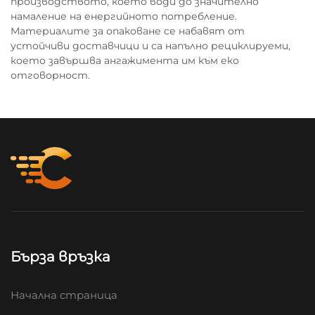
производството, което води до значително
намаление на енергийното потребление.
Материалите за опаковане се набавят от
устойчиви доставчици и са напълно рециклируеми,
което завършва ангажимента им към еко
отговорност.
Бърза връзка
Начална страница