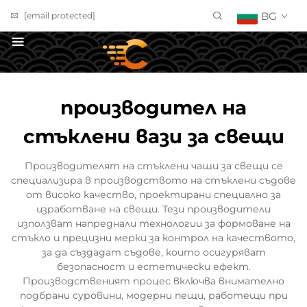
BG
[email protected]
ПОЛУЧИ ОФЕРТА
производител на
стъклени вази за свещи
Производителят на стъклени чаши за свещи се
специализира в производството на стъклени съдове
от високо качество, проектирани специално за
изработване на свещи. Тези производители
използват напреднали технологии за формоване на
стъкло и прецизни мерки за контрол на качеството,
за да създадат съдове, които осигуряват
безопасност и естетически ефект.
Производственият процес включва внимателно
подбрани суровини, модерни пещи, работещи при