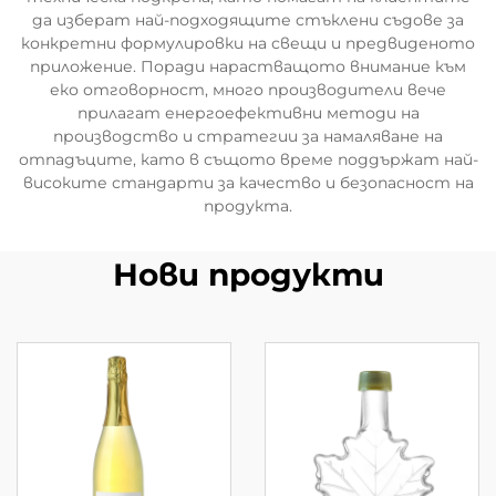
да изберат най-подходящите стъклени съдове за
конкретни формулировки на свещи и предвиденото
приложение. Поради нарастващото внимание към
еко отговорност, много производители вече
прилагат енергоефективни методи на
производство и стратегии за намаляване на
отпадъците, като в същото време поддържат най-
високите стандарти за качество и безопасност на
продукта.
Нови продукти