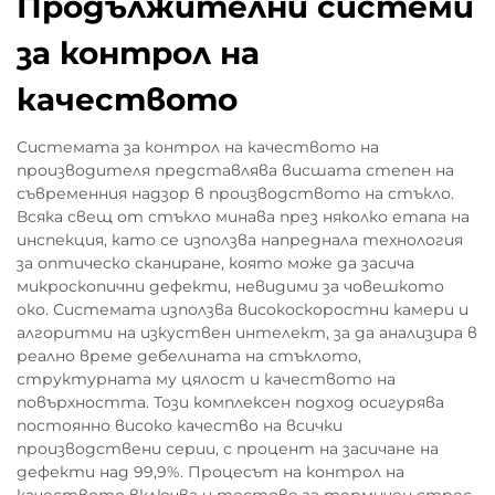
Продължителни системи
за контрол на
качеството
Системата за контрол на качеството на
производителя представлява висшата степен на
съвременния надзор в производството на стъкло.
Всяка свещ от стъкло минава през няколко етапа на
инспекция, като се използва напреднала технология
за оптическо сканиране, която може да засича
микроскопични дефекти, невидими за човешкото
око. Системата използва високоскоростни камери и
алгоритми на изкуствен интелект, за да анализира в
реално време дебелината на стъклото,
структурната му цялост и качеството на
повърхността. Този комплексен подход осигурява
постоянно високо качество на всички
производствени серии, с процент на засичане на
дефекти над 99,9%. Процесът на контрол на