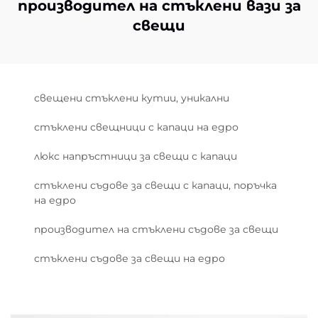
производител на стъклени вази за
свещи
свещени стъклени кутии, уникални
стъклени свещници с капаци на едро
люкс напръстници за свещи с капаци
стъклени съдове за свещи с капаци, поръчка
на едро
производител на стъклени съдове за свещи
стъклени съдове за свещи на едро