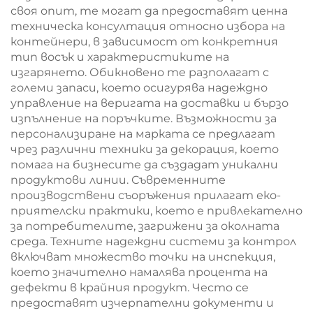
своя опит, те могат да предоставят ценна
техническа консултация относно избора на
контейнери, в зависимост от конкретния
тип восък и характеристиките на
изгарянето. Обикновено те разполагат с
големи запаси, което осигурява надеждно
управление на веригата на доставки и бързо
изпълнение на поръчките. Възможности за
персонализиране на марката се предлагат
чрез различни техники за декорация, което
помага на бизнесите да създадат уникални
продуктови линии. Съвременните
производствени съоръжения прилагат еко-
приятелски практики, което е привлекателно
за потребителите, загрижени за околната
среда. Техните надеждни системи за контрол
включват множество точки на инспекция,
което значително намалява процента на
дефекти в крайния продукт. Често се
предоставят изчерпателни документи и