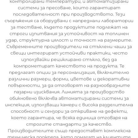
контролирани температури, и автоматизирани
системи за пресоване, които гарантират
последователност при производството. Тези
съоръжения са оборудвани с напреднали лаборатории
за тестване, където продуктите подлежат на
строги изпитвания за устойчивост на топлинен
удар, структурна цялост и точност на размерите.
Съвременните производители на стъклени чаши за
свещи интегрират устойчиви практики, често
използвайки рециклирано стъкло, без да
компрометират качеството на продукта. Те
предлагат опции за персонализация, включително
различни размери, форми, цветове и декоративни
повърхности, за да отговорят на разнообразните
пазарни изисквания. Линията за производство
обикновено включва автоматизирани системи за
инспекция, използващи камери с висока разделителна
способност и сензори за откриване на дефекти,
което гарантира, че всяка единица отговаря на
строгите стандарти за качество.
Производителите също предоставят комплексна
техническа подкрепа, като помагат на клиентите