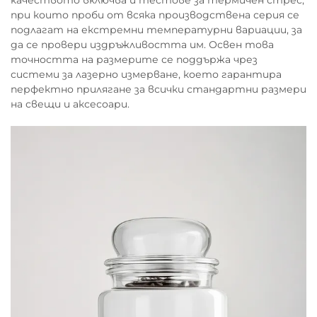
качеството включва и тестове за термичен стрес,
при които проби от всяка производствена серия се
подлагат на екстремни температурни вариации, за
да се провери издръжливостта им. Освен това
точността на размерите се поддържа чрез
системи за лазерно измерване, което гарантира
перфектно прилягане за всички стандартни размери
на свещи и аксесоари.