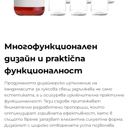
Многофункционален
дизайн и praktična
функционалност
Продуманото дизайнерско изпълнение на
кандемасите за луксова свещ задължава не само
естетиката, а и осигурява изключителна практична
функционалност. Тези съдове притежават
внимателно разработени пропорции, които
оптимизират горивната ефективност, като в
същото време запазват елегантна силуетна форма.
Дизайнът с широко отворената уста позволява