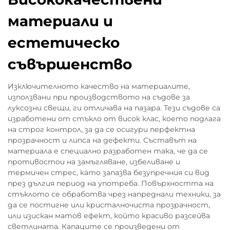
материали и
естетическо
съвършенство
Изключителното качество на материалите,
използвани при производството на съдове за
луксозни свещи, ги отличава на пазара. Тези съдове са
изработени от стъкло от висок клас, което подлага
на строг контрол, за да се осигури перфектна
прозрачност и липса на дефекти. Съставът на
материала е специално разработен така, че да се
противостои на замъгляване, избеливане и
термичен стрес, като запазва безупречния си вид
през дългия период на употреба. Повърхността на
стъклото се обработва чрез напреднали техники, за
да се постигне или кристалночиста прозрачност,
или изискан матов ефект, който красиво разсейва
светлината. Капаците се произведени от