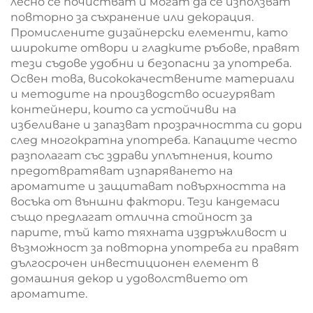
лесно се почистват и могат да се използват
повторно за съхранение или декорация.
Промислените дизайнерски елементи, като
широките отвори и гладките ръбове, правят
тези съдове удобни и безопасни за употреба.
Освен това, висококачествените материали
и методите на производство осигуряват
контейнери, които са устойчиви на
избеливане и запазват прозрачността си дори
след многократна употреба. Капаците често
разполагат със здрави уплътнения, които
предотвратяват изпаряването на
ароматите и защитават повърхността на
восъка от външни фактори. Тези кандемаси
също предлагат отлична стойност за
парите, тъй като тяхната издръжливост и
възможност за повторна употреба ги правят
дългосрочен инвестиционен елемент в
домашния декор и удоволствието от
ароматите.