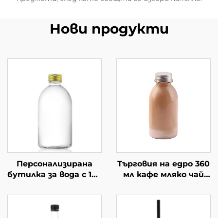
Нови продукти
Персонализирана
Търговия на едро 360
бутилка за вода с 150
мл кафе мляко чай
мл, 300 мл, 350 мл,
напитка празни
500 мл, стъклена
стъклени бутилки
чаша за пиене
за сок