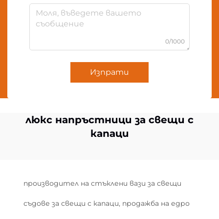
0/1000
Изпрати
люкс напръстници за свещи с
капаци
производител на стъклени вази за свещи
съдове за свещи с капаци, продажба на едро