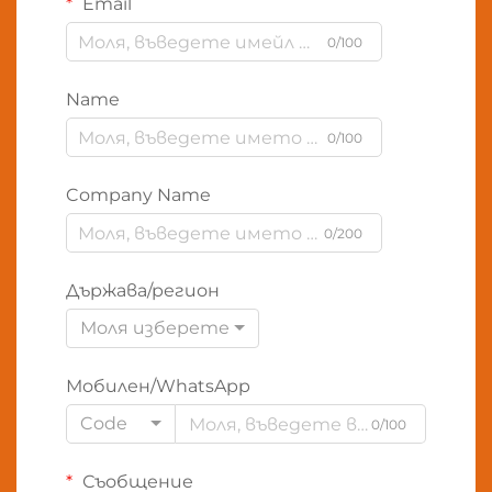
Email
0/100
Name
0/100
Company Name
0/200
Държава/регион
Моля изберете
Мобилен/WhatsApp
Code
0/100
Съобщение