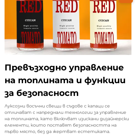
Превъзходно управление
на топлината и функции
за безопасност
Луксозни восъчни свещи в съдове с капаци се
отличават с напреднали технологии за управление
на топлината, като включват изискани дизайнерски
елементи, които поставят безопасността на
първо място, без да жертват естетиката.