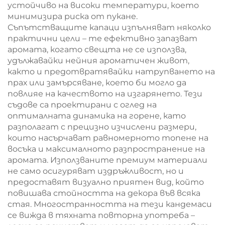
устойчиво на високи температури, което
минимизира риска от пукане.
Съпътстващите капаци изпълняват няколко
практични цели – те ефективно запазват
аромата, когато свещта не се използва,
удължавайки нейния ароматичен живот,
както и предотвратявайки натрупването на
прах или замърсяване, което би могло да
повлияе на качеството на изгарянето. Тези
съдове са проектирани с оглед на
оптималната динамика на горене, като
разполагат с прецизно изчислени размери,
които насърчават равномерното топене на
восъка и максималното разпространение на
аромата. Използваните премиум материали
не само осигуряват издръжливост, но и
предоставят визуално приятен вид, който
повишава стойността на декора във всяка
стая. Многостранността на тези кандемаси
се вижда в тяхната повторна употреба –