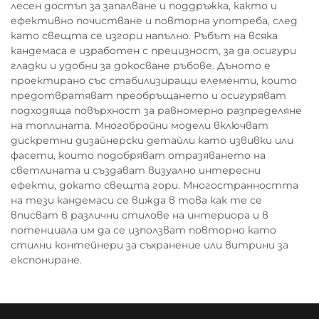
лесен достъп за запалване и поддръжка, както и
ефективно почистване и повторна употреба, след
като свещта се изгори напълно. Ръбът на всяка
кандемаса е изработен с прецизност, за да осигури
гладки и удобни за докосване ръбове. Дъното е
проектирано със стабилизиращи елементи, които
предотвратяват преобръщането и осигуряват
подходяща повърхност за равномерно разпределяне
на топлината. Многобройни модели включват
дискретни дизайнерски детайли като извивки или
фасети, които подобряват отразяването на
светлината и създават визуално интересни
ефекти, докато свещта гори. Многостранността
на тези кандемаси се вижда в това как те се
вписват в различни стилове на интериора и в
потенциала им да се използват повторно като
стилни контейнери за съхранение или витрини за
експониране.