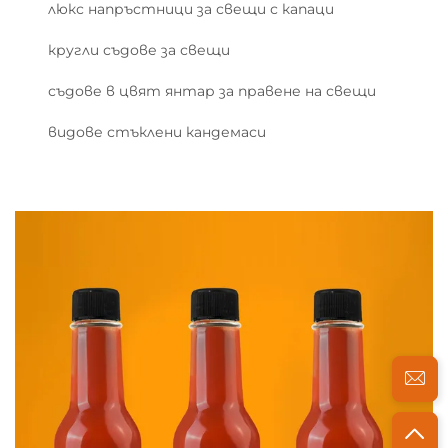
люкс напръстници за свещи с капаци
кругли съдове за свещи
съдове в цвят янтар за правене на свещи
видове стъклени кандемаси