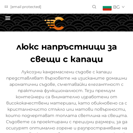
BG
[email protected]
ПОЛУЧИ ОФЕРТА
люкс напръстници за
свещи с капаци
Луксозни кандемаслени съдове с капаци
представляват върховете на изисканите домашни
ароматични съдове, съчетавайки елегантност с
практична функционалност. Тези премиум
контейнери са внимателно изработени от
висококачествени материали, като обикновено са с
кристалночисто стъкло или матови повърхности,
които подчертават топлата светлина на свещта.
Съдовете са проектирани с прецизни размери, за да
осигурят оптимално горене и разпространяване на