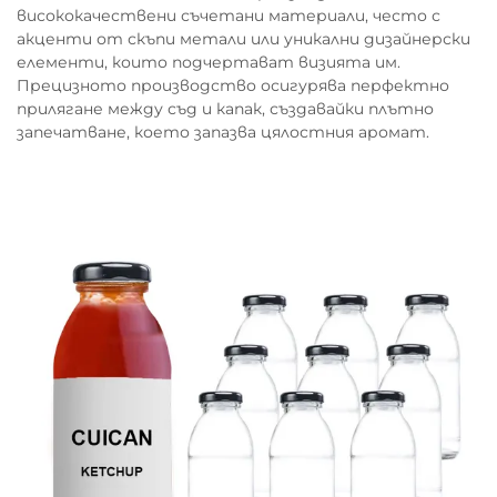
висококачествени съчетани материали, често с
акценти от скъпи метали или уникални дизайнерски
елементи, които подчертават визията им.
Прецизното производство осигурява перфектно
прилягане между съд и капак, създавайки плътно
запечатване, което запазва цялостния аромат.