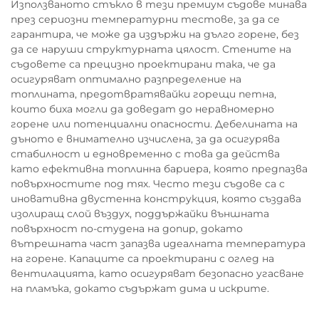
Използваното стъкло в тези премиум съдове минава
през сериозни температурни тестове, за да се
гарантира, че може да издържи на дълго горене, без
да се наруши структурната цялост. Стените на
съдовете са прецизно проектирани така, че да
осигуряват оптимално разпределение на
топлината, предотвратявайки горещи петна,
които биха могли да доведат до неравномерно
горене или потенциални опасности. Дебелината на
дъното е внимателно изчислена, за да осигурява
стабилност и едновременно с това да действа
като ефективна топлинна бариера, която предпазва
повърхностите под тях. Често тези съдове са с
иновативна двустенна конструкция, която създава
изолиращ слой въздух, поддържайки външната
повърхност по-студена на допир, докато
вътрешната част запазва идеалната температура
на горене. Капаците са проектирани с оглед на
вентилацията, като осигуряват безопасно угасване
на пламъка, докато съдържат дима и искрите.