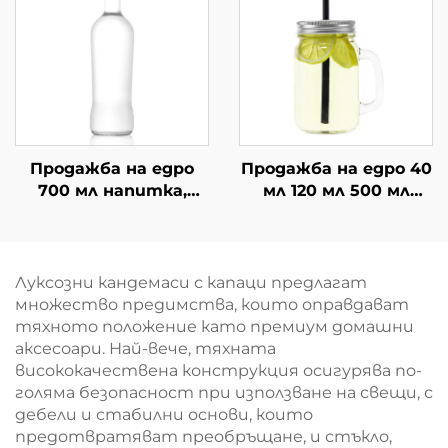
Продажба на едро
Продажба на едро 40
700 мл напитка,
мл 120 мл 500 мл
Китай, празни
стъклен буркан с
питейни бутилки
дръжка за пиене
от стъкло
Луксозни кандемаси с капаци предлагат
множество предимства, които оправдават
тяхното положение като премиум домашни
аксесоари. Най-вече, тяхната
висококачествена конструкция осигурява по-
голяма безопасност при използване на свещи, с
дебели и стабилни основи, които
предотвратяват преобръщане, и стъкло,