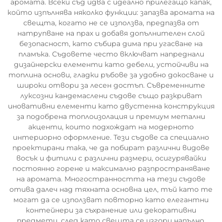
аромата. Всеки съд идва с идеално прилегащо капак,
който изпълнява няколко функции: запазва аромата на
свещта, когато не се използва, предпазва от
натрупване на прах и добавя допълнителен слой
безопасност, като събира дима при угасване на
пламъка. Съдовете често включват напреднали
дизайнерски елементи като дебели, устойчиви на
топлина основи, гладки ръбове за удобно докосване и
широки отвори за лесен достъп. Съвременните
луксозни кандемаслени съдове също разкриват
иновативни елементи като двустенна конструкция
за подобрена топлоизолация и премиум метални
акценти, които подхождат на модерното
интериорно оформление. Тези съдове са специално
проектирани така, че да побират различни видове
восък и фитили с различни размери, осигурявайки
постоянно горене и максимално разпространяване
на аромата. Многостранността на тези съдове
отива далеч над тяхната основна цел, тъй като те
могат да се използват повторно като елегантни
контейнери за съхранение или декоративни
предмети, след като свещта се изгори напълно.