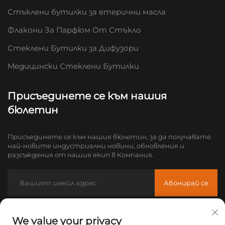
Стъклени бутилки за етерични масла
Флакони За Парфюм От Стъкло
Стеклени Бутилки за Дифузори
Медицински Стеклени Бутилки
Присъединете се към нашия
бюлетин
Присъединете се към нашия бюлетин, за да получавате
най-новите индустриални новини, обновления и
разсъждения от нашия екип в Компания.
Абонирай се
Имейл:
[email protected]
We value your privacy