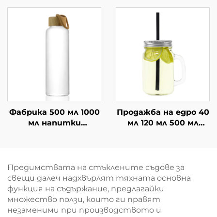
стъклени бутилки
херметически
за напитки
затворени бутилки
за сок
Фабрика 500 мл 1000
Продажба на едро 40
мл напитки
мл 120 мл 500 мл
питейна сок
стъклен буркан с
стъклена
дръжка за пиене
бутилирана вода на
едро
Предимствата на стъклените съдове за
свещи далеч надхвърлят тяхната основна
функция на съдържание, предлагайки
множество ползи, които ги правят
незаменими при производството и