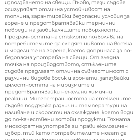
използването на свещи. Първо, тези съдове
осигуряват отлична устойчивост на
топлина, гарантирайки безопасни условия за
горене и предотвратявайки термични
повреди на заобикалящите повърхности.
Прозрачността на стъклото позволява на
потребителите да следят нивото на восъка
и моделите на горене, което допринася за по-
безопасна употреба на свещи. От гледна
точка на производството, стъклените
съдове предлагат отлична съвместимост с
различни видове восък и аромати, запазвайки
цялостността на миризмите и
предотвратявайки нежелани химични
реакции. Многостранността на стъклените
съдове поддържа различни температури на
наливане и скорости на охлаждане, което води
до по-качествени готови продукти. Тяхната
многократна употреба ги прави екологичен
избор, тъй като потребителите могат да
използват повторно съдовете за различни