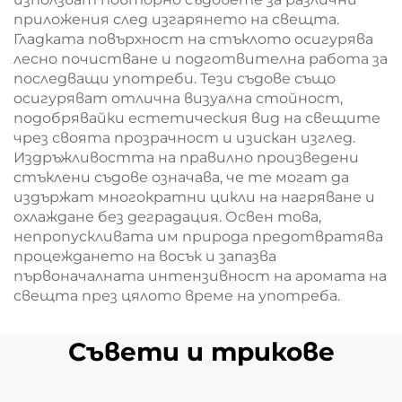
приложения след изгарянето на свещта.
Гладката повърхност на стъклото осигурява
лесно почистване и подготвителна работа за
последващи употреби. Тези съдове също
осигуряват отлична визуална стойност,
подобрявайки естетическия вид на свещите
чрез своята прозрачност и изискан изглед.
Издръжливостта на правилно произведени
стъклени съдове означава, че те могат да
издържат многократни цикли на нагряване и
охлаждане без деградация. Освен това,
непропускливата им природа предотвратява
процеждането на восък и запазва
първоначалната интензивност на аромата на
свещта през цялото време на употреба.
Съвети и трикове