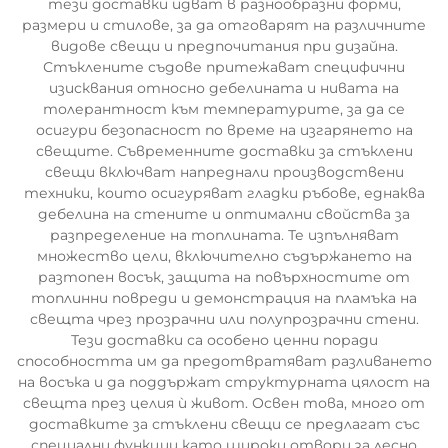
тези доставки идват в разнообразни форми,
размери и стилове, за да отговарят на различните
видове свещи и предпочитания при дизайна.
Стъклените съдове притежават специфични
изисквания относно дебелината и нивата на
толерантност към температурите, за да се
осигури безопасност по време на изгарянето на
свещите. Съвременните доставки за стъклени
свещи включват напреднали производствени
техники, които осигуряват гладки ръбове, еднаква
дебелина на стените и оптимални свойства за
разпределение на топлината. Те изпълняват
множество цели, включително съдържането на
разтопен восък, защита на повърхностите от
топлинни повреди и демонстрация на пламъка на
свещта чрез прозрачни или полупрозрачни стени.
Тези доставки са особено ценни поради
способността им да предотвратяват разливането
на восъка и да поддържат структурната цялост на
свещта през целия ѝ живот. Освен това, много от
доставките за стъклени свещи се предлагат със
специални функции като широки отвори за лесно