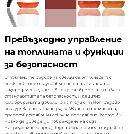
Превъзходно управление
на топлината и функции
за безопасност
Стъклените съдове за свещи се отличават с
ефективното си управление на топлинното
разпределение, като в същото време се спазват
стандартите за безопасност. Прецизно
калибрираната дебелина на тези стъкleni съдове
осигурява оптимално разсейване на топлината,
предотвратявайки локално прегряване, което би
могло да доведе до повреждане на съда.
Напредналите производствени процеси създават
съдове с равномерна дебелина на стените и