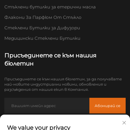
Стъклени бутилки за етерични масла
Флакони За Парфюм От Стъкло
Стеклени Бутилки за Дифузори
Медицински Стеклени Бутилки
Присъединете се към нашия
бюлетин
Присъединете се към нашия бюлетин, за да получавате
най-новите индустриални новини, обновления и
разсъждения от нашия екип в Компания.
Абонирай се
Имейл:
[email protected]
We value your privacy