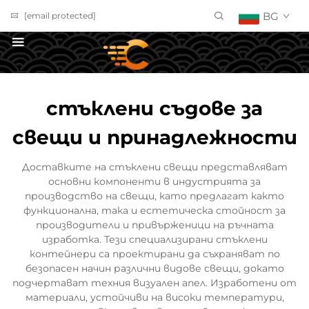
BG
[email protected]
ПОЛУЧИ ОФЕРТА
стъклени съдове за
свещи и принадлежности
Доставките на стъклени свещи представляват
основни компоненти в индустрията за
производство на свещи, като предлагат както
функционална, така и естетическа стойност за
производители и привърженици на ръчната
изработка. Тези специализирани стъклени
контейнери са проектирани да съхраняват по
безопасен начин различни видове свещи, докато
подчертават техния визуален апел. Изработени от
материали, устойчиви на високи температури,