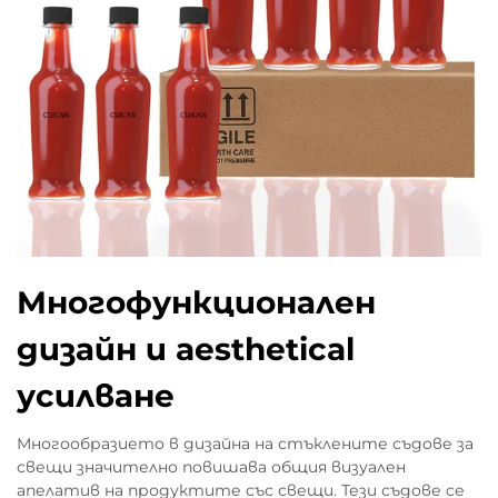
Многофункционален
дизайн и aesthetical
усилване
Многообразието в дизайна на стъклените съдове за
свещи значително повишава общия визуален
апелатив на продуктите със свещи. Тези съдове се