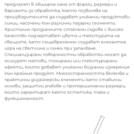
предлагат в обширна гама от форми, размери и
варианти за обработка, което позволява на
производителите да създават уникални продуктови
линии, насочени към различни пазарни сегменти.
Кристално прозрачните стъклени съдове с високо
качество подчертават цвета и текстурата на
свещите, като същевременно създават елегантна
игра на светлина и сенка при запалване.
Специализирани повърхностни обработки могат да
осигурят матови, тонирани или текстурирани
ефекти, които добавят уникални визуални измерения
към крайния продукт. Многостранността включва и
практични дизайнерски елементи като стабилни
основи, защитни ръбове и пропорционални размери,
които гарантират както естетика, така и
функционалност.