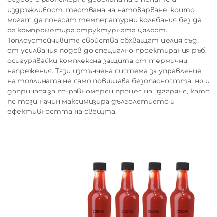
издръжливост, тествана на натоварване, които
могат да понасят температурни колебания без да
се компрометира структурната цялост.
Топлоустойчивите свойства обхващат целия съд,
от усилвания подов до специално проектирания ръб,
осигурявайки комплексна защита от термични
напрежения. Тази изтънчена система за управление
на топлината не само повишава безопасността, но и
допринася за по-равномерен процес на изгаряне, като
по този начин максимизира дълголетието и
ефективността на свещта.