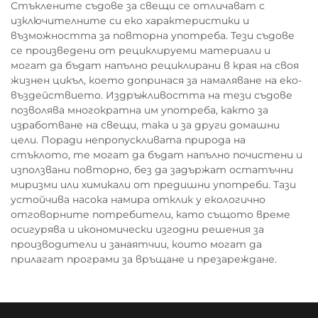
Стъклените съдове за свещи се отличават с
изключителните си еко характеристики и
възможността за повторна употреба. Тези съдове
се произведени от рециклируеми материали и
могат да бъдат напълно рециклирани в края на своя
жизнен цикъл, което допринася за намаляване на еко-
въздействието. Издръжливостта на тези съдове
позволява многократна им употреба, както за
изработване на свещи, така и за други домашни
цели. Поради непропускливата природа на
стъклото, те могат да бъдат напълно почистени и
използвани повторно, без да задържат остатъчни
миризми или химикали от предишни употреби. Тази
устойчива насока намира отклик у екологично
отговорните потребители, като същото време
осигурява и икономически изгодни решения за
производители и занаятчии, които могат да
прилагат програми за връщане и презареждане.