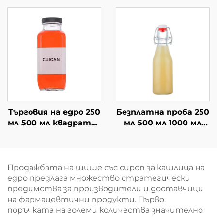
стъклени бутилки
на едро
за напитки
Търговия на едро 250
Безплатна проба 250
мл 500 мл квадратна
мл 500 мл 1000 мл
сок студена
бутилки с люлеещ се
напитка стъклена
капак на едро
бутилка
Продажбата на шише със сироп за кашлица на
едро предлага множество стратегически
предимства за производители и доставчици
на фармацевтични продукти. Първо,
поръчката на големи количества значително