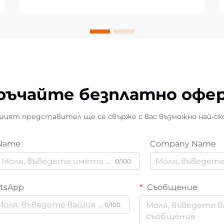
ръчайте безплатно офе
ият представител ще се свърже с вас възможно най-ск
Name
Company Name
0/100
tsApp
Съобщение
0/100