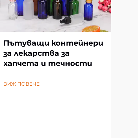
Пътуващи контейнери
за лекарства за
хапчета и течности
Къ
ВИЖ ПОВЕЧЕ
ст
съ
ко
из
ВИЖ