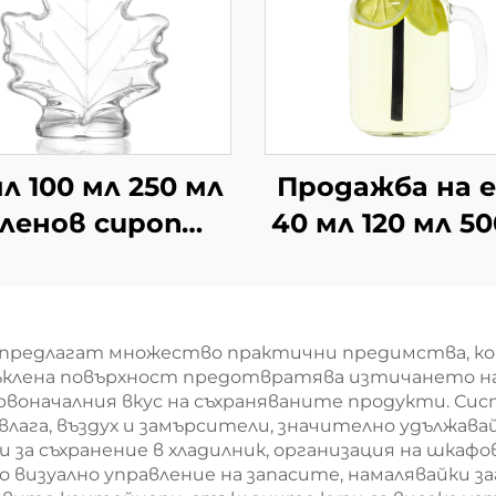
мл 100 мл 250 мл
Продажба на 
ленов сироп
40 мл 120 мл 5
клени бутилки
стъклен бурк
на едро
дръжка за пи
 предлагат множество практични предимства, ко
тъклена повърхност предотвратява изтичането н
ървоначалния вкус на съхраняваните продукти. Си
ага, въздух и замърсители, значително удължавай
 за съхранение в хладилник, организация на шкафо
 визуално управление на запасите, намалявайки з