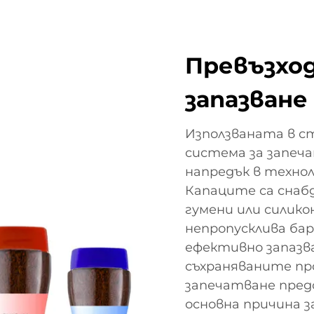
Превъзход
запазване
Използваната в с
система за запеч
напредък в технол
Капаците са снаб
гумени или силик
непропусклива бар
ефективно запазв
съхраняваните пр
запечатване пред
основна причина з