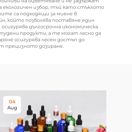
тойчиви на оцветяване и не задържат
ка екологичен избор, тъй като стъклото
рите са подходящи за миене в
йн, който позволява поставяне един
 осигурява дългосрочна икономическа
тудени продукти, а те могат лесно да
ряне осигурява лесен достъп до
ат прецизното дозиране.
04
0
Aug
Au