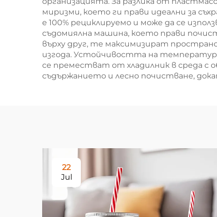
организацията. За разлика от пластмас
миризми, което ги прави идеални за съх
е 100% рециклируемо и може да се изпол
съдомиялна машина, което прави почист
върху друг, те максимизират простран
изгода. Устойчивостта на температура 
се преместват от хладилник в среда с 
съдържанието и лесно почистване, док
22
Jul