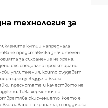
на технология за
тъклените кутии напреднала
атване представлява значителен
огията за съхранение на храна.
дени със специално проектирани
онови уплътнения, които създават
иера срещу въздух и влага,
айки преснотата и качеството на
одукти. Това херметично
отвратява окислението, което е
а влошаване на храната, и поддържа