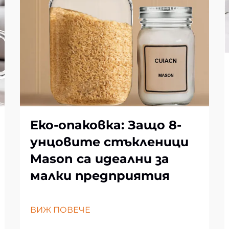
Еко-опаковка: Защо 8-
унцовите стъкленици
Mason са идеални за
малки предприятия
ВИЖ ПОВЕЧЕ