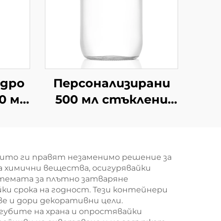
едро
Персонализирани
00 мл
500 мл стъклени
ан с
керосинови съдове
ене
за съхранение на
храни, съди
ито ги правят незаменимо решение за
а химични вещества, осигурявайки
стемата за плътно затваряне
ки срока на годност. Тези контейнери
ве и дори декоративни цели.
агубите на храна и опростявайки