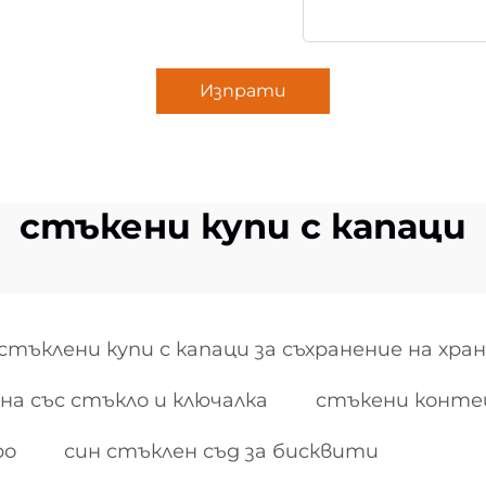
Изпрати
стъкени купи с капаци
стъклени купи с капаци за съхранение на хра
на със стъкло и ключалка
стъкени контей
ро
син стъклен съд за бисквити