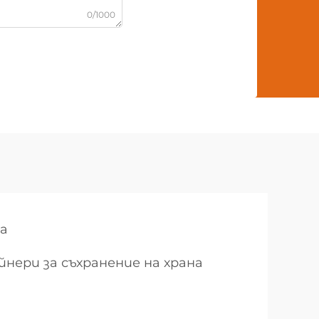
0/1000
на
нери за съхранение на храна