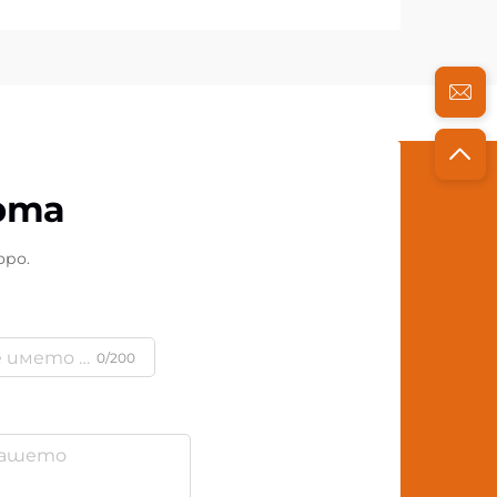
рта
оро.
0/200