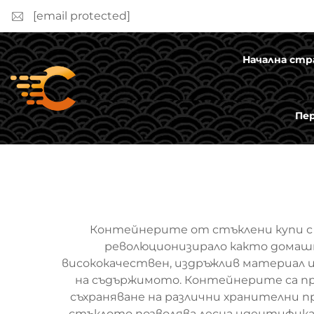
[email protected]
Начална стр
Пе
Контейнерите от стъклени купи с 
революционизирало както домашн
висококачествен, издръжлив материал и
на съдържимото. Контейнерите са про
съхраняване на различни хранителни п
стъклото позволява лесна идентифика