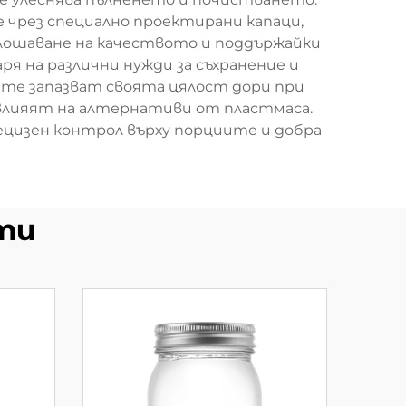
чрез специално проектирани капаци,
влошаване на качеството и поддържайки
я на различни нужди за съхранение и
те запазват своята цялост дори при
овлияят на алтернативи от пластмаса.
рецизен контрол върху порциите и добра
ти