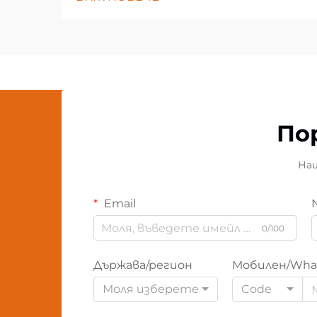
По
Наш
Email
0/100
Държава/регион
Мобилен/Wha
Моля изберете
Code