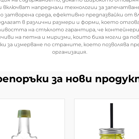
включват напреднали технологии за запечатване 
о затворена среда, ефективно предпазвайки от 
длагат в различни размери и форми, което отговар
жливостта на стъклото гарантира, че контейнери
чиви на петна и миризми, които биха могли да п
вки за измерване по страните, което позволява п
организация.
репоръки за нови продук