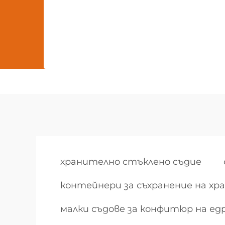
хранително стъклено съдие
контейнери за съхранение на хра
малки съдове за конфитюр на ед