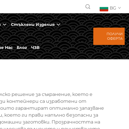
BG
и
Стъклени Изделия
ПОЛУЧИ
ОФЕРТА
е Нас
Блог
ЧЗВ
ко решение за съхранение, което е
ези контейнери са изработени от
, които гарантират оптимално запазване
 което ги прави напълно безопасни за
и домашни заготовки. Прозрачността на
е улеснява пълненето и почистването.