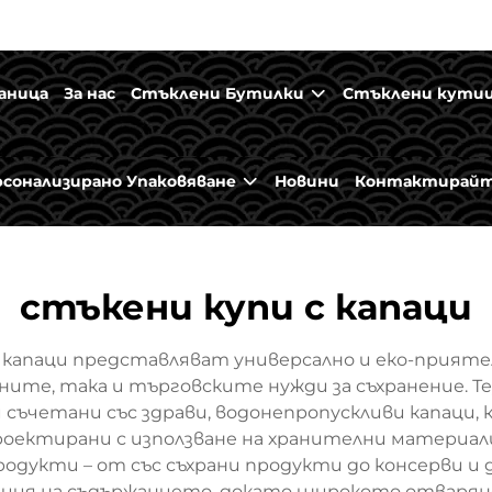
аница
За нас
Стъклени Бутилки
Стъклени кути
рсонализирано Упаковяване
Новини
Контактирайт
стъкени купи с капаци
капаци представляват универсално и еко-приятелс
ите, така и търговските нужди за съхранение. Т
 съчетани със здрави, водонепропускливи капаци
ектирани с използване на хранителни материали,
родукти – от със съхрани продукти до консерви 
ция на съдържанието, докато широкото отварян