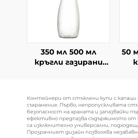
350 мл 500 мл
50 
кръгли газирани
к
напитки по
стъ
поръчка стъклени
бутилки за сок
Контейнери от стъклени купи с капаци
съхранение. Първо, непропускливата с
безопасност на храната и запазвайки п
ефективно предпазва съдържимото от вл
са изключително универсални, подходящи
Прозрачният дизайн позволява незабавно