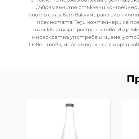
Съвременните стъклени контейнери 
които създават вакуумирана или плътн
преснотата. Тези контейнери се пре
изисквания за пространство. Издръ
многократна употреба и миене, устой
Освен това, много модели са с маркиро
П