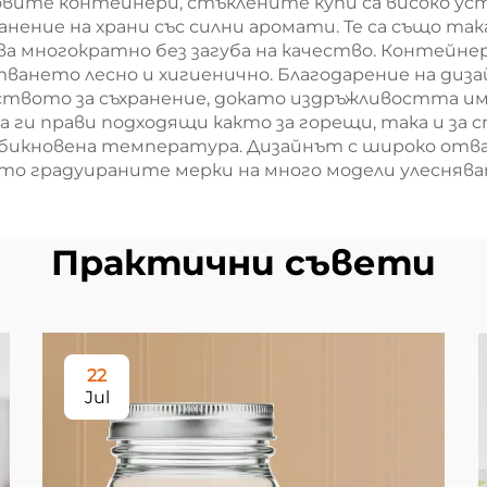
овите контейнери, стъклените купи са високо ус
ранение на храни със силни аромати. Те са също та
зва многократно без загуба на качество. Контейне
ването лесно и хигиенично. Благодарение на диза
ството за съхранение, докато издръжливостта им
ги прави подходящи както за горещи, така и за с
обикновена температура. Дизайнът с широко отва
ато градуираните мерки на много модели улесняв
Практични съвети
22
Jul