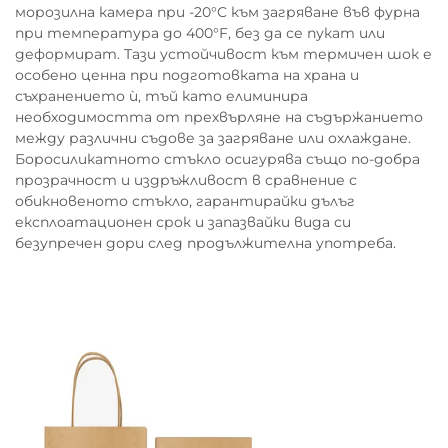
морозилна камера при -20°C към загряване във фурна
при температура до 400°F, без да се пукат или
деформират. Тази устойчивост към термичен шок е
особено ценна при подготовката на храна и
съхранението ѝ, тъй като елиминира
необходимостта от прехвърляне на съдържанието
между различни съдове за загряване или охлаждане.
Боросиликатното стъкло осигурява също по-добра
прозрачност и издръжливост в сравнение с
обикновеното стъкло, гарантирайки дълъг
експлоатационен срок и запазвайки вида си
безупречен дори след продължителна употреба.