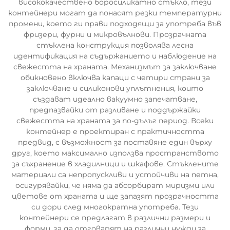
висококачествено боросиликатно стъкло, тези
контейнери могат да понасят резки температурни
промени, което ги прави подходящи за употреба във
фризери, фурни и микровълнови. Прозрачната
стъклена конструкция позволява лесна
идентификация на съдържанието и наблюдение на
свежестта на храната. Механизмът за заключване
обикновено включва капаци с четири страни за
заключване и силиконови уплътнения, които
създават идеално вакуумно запечатване,
предпазвайки от разливане и поддържайки
свежестта на храната за по-дълъг период. Всеки
контейнер е проектиран с практичността
предвид, с възможност за поставяне един върху
друг, което максимално използва пространството
за съхранение в хладилници и шкафове. Стъклените
материали са непропускливи и устойчиви на петна,
осигурявайки, че няма да абсорбират миризми или
цветове от храната и ще запазят прозрачността
си дори след многократна употреба. Тези
контейнери се предлагат в различни размери и
форми, за да отговарят на различни нужди за