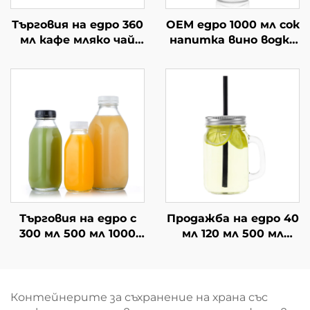
Търговия на едро 360
OEM едро 1000 мл сок
мл кафе мляко чай
напитка вино водка
напитка празни
стъклена бутилка
стъклени бутилки
за пиене
за сок
Търговия на едро с
Продажба на едро 40
300 мл 500 мл 1000
мл 120 мл 500 мл
мл квадратна
стъклен буркан с
стъклена бутилка
дръжка за пиене
за напитки
Контейнерите за съхранение на храна със