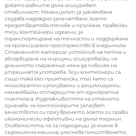
докато равните дъна осигуряват
стабилност. Механизмът за заключване
създава надеждно запечатване, което
предотвратява течове и пръскане, правейки
тези контейнери идеални за
транспортиране на течности и поддържане
на организирано пространство в хладилника.
Стъкленият материал устойчив на петна и
абсорбиране на миризми, осигурявайки, че
днешното съхранение няма да повлияе на
утрешната употреба. Тези контейнери са
също така еко-приятелски, тъй като са
многократно използваеми и рециклируеми,
намалявайки отпадъците от еднократна
пластмаса. Издръжливостта на стъклото
означава, че контейнерите запазват
качеството си през времето, което ги прави
икономически ефективни на дълъг термин.
Особеността, че са подходящи за миене в
съдомиялна машина, улеснява почистването,