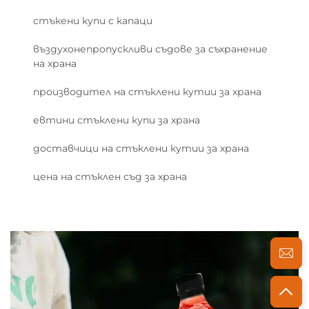
стъкени купи с капаци
въздухонепропускливи съдове за съхранение
на храна
производител на стъклени кутии за храна
евтини стъклени купи за храна
доставчици на стъклени кутии за храна
цена на стъклен съд за храна