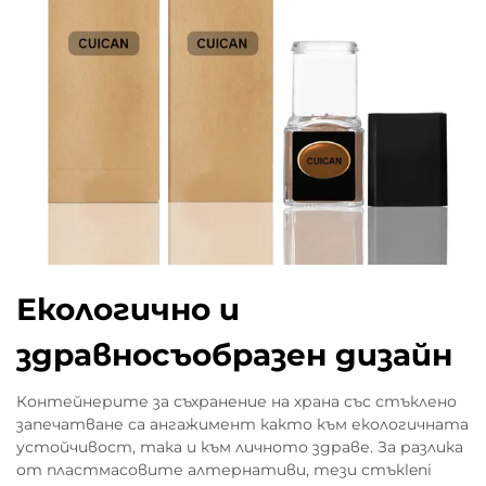
Екологично и
здравносъобразен дизайн
Контейнерите за съхранение на храна със стъклено
запечатване са ангажимент както към екологичната
устойчивост, така и към личното здраве. За разлика
от пластмасовите алтернативи, тези стъкleni