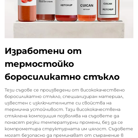
Изработени от
термостойко
боросиликатно стъкло
Тези съдове се произведени от висококачествено
боросиликатно стъкло, специализиран материал,
известен с изключителните си свойства на
термична устойчивост. Тази висококачествена
стъклена композиция позволява на съдовете да
понасят резки температурни промени, без да се
компрометира структурната им цялост. Съдовете
могат безопасно да преминават от съхранение в