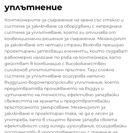
уплътнение
Контейнерите за съхранение на храна със стъкло и
система за заключване са оборудвани с напреднала
система за уплътняване, която ги отличава от
конвенционални решения за съхранение. Механизмът
за заключване от четири страни включва прецизно
проектирани затегващи елементи, които създават
равномерно налягане по ръба на контейнера, като
действат в комбинация с висококачествен
силиконов уплътнителен пръстен. Тази сложна
система за уплътняване осигурява напълно
въздушно-водонепропускливo уплътнение, което
предотвратява проникването на въздух и
изтичането на течности, ефективно запазвайки
свежестта на храната и предотвратявайки
кръстосаното замърсяване. Механизмът за
заключване е проектиран така, че да е лесен за
употреба, като в същото време запазва своята
ефективност след хиляди използвания, осигурявайки
постоянство в представянето му с течение на