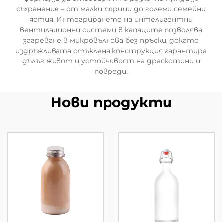
съхранение – от малки порции до големи семейни
ястия. Интегрирането на интелигентни
вентилационни системи в капаците позволява
загреване в микровълнова без пръски, докато
издръжливата стъклена конструкция гарантира
дълъг живот и устойчивост на драскотини и
повреди.
Нови продукти