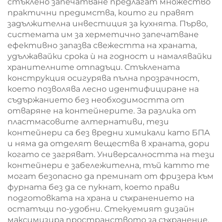
стъклено запечатване предлагат множество
практични предимства, които ги правят
задължителна инвестиция за кухнята. Първо,
системата им за херметично запечатване
ефективно запазва свежестта на храната,
удължавайки срока ѝ на годност и намалявайки
хранителните отпадъци. Стъклената
конструкция осигурява пълна прозрачност,
което позволява лесно идентифициране на
съдържанието без необходимостта от
отваряне на контейнерите. За разлика от
пластмасовите алтернативи, тези
контейнери са без вредни химикали като БПА
и няма да отделят вещества в храната, дори
когато се загряват. Универсалността на тези
контейнери е забележителна, тъй катто те
могат безопасно да преминат от фризера към
фурната без да се пукнат, което прави
подготовката на храна и съхранението на
остатъци по-удобни. Стекуемият дизайн
максимизира пространството за съхранение,