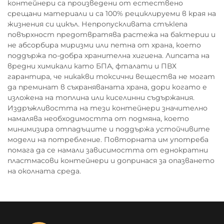
контейнери са произведени от естествено
срещани материали и са 100% рециклируеми в края на
жизнения си цикъл. Непропускливата стъкlena
повърхност предотвратява растежа на бактерии и
не абсорбира миризми или петна от храна, което
поддържа по-добра хранителна хигиена. Липсата на
вредни химикали като БПА, фталати и ПВХ
гарантира, че никакви токсични вещества не могат
да преминат в съхраняваната храна, дори когато е
изложена на топлина или киселинни съдържания.
Издръжливостта на тези контейнери значително
намалява необходимостта от подмяна, което
минимизира отпадъците и поддържа устойчивите
модели на потребление. Повторната им употреба
помага да се намали зависимостта от еднократни
пластмасови контейнери и допринася за опазването
на околната среда.