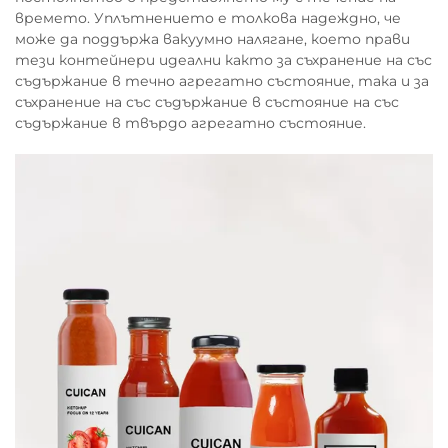
времето. Уплътнението е толкова надеждно, че
може да поддържа вакуумно налягане, което прави
тези контейнери идеални както за съхранение на със
съдържание в течно агрегатно състояние, така и за
съхранение на със съдържание в състояние на със
съдържание в твърдо агрегатно състояние.