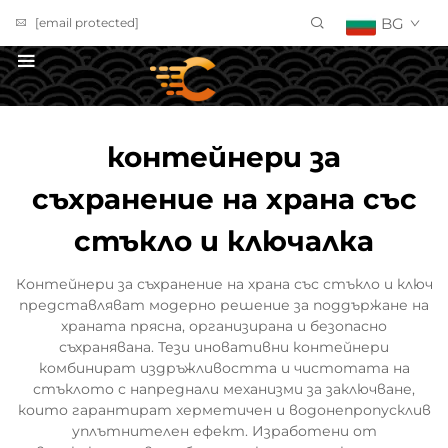
BG
[email protected]
ПОЛУЧИ ОФЕРТА
контейнери за
съхранение на храна със
стъкло и ключалка
Контейнери за съхранение на храна със стъкло и ключ
представляват модерно решение за поддържане на
храната прясна, организирана и безопасно
съхранявана. Тези иновативни контейнери
комбинират издръжливостта и чистотата на
стъклото с напреднали механизми за заключване,
които гарантират херметичен и водонепропусклив
уплътнителен ефект. Изработени от