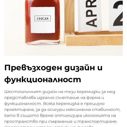
Превъзходен дизайн и
функционалност
Шестоъгълният дизайн на тези керемидки за мед
представлява идеално съчетание на форма и
функционалност. Всяка керемидка е прецизно
проектирана, за да осигури максимална стабилност,
като в същото време оптимизира икономията на
пространство при съхранение и транспортиране.