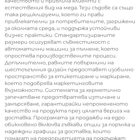
качеството и привлича клиенти с
естествения вид на меда. Тези съдове са също
така рециклируеми, което ги прави
привлекателни за потребителите, загрижени
за околната среда, и поддържа устойчиви
бизнес практики. Стандартизираните
размери осигуряват съвместимост с
автоматични машини за пълнене, което
опростява производствените процеси.
Допълнително, равните повърхнини на
шестоъгълния дизайн предоставят изобилно
пространство за етикетиране и маркиране,
което подобрява маркетинговите
възможности. Системата за херметично
запечатване предотвратява изтичане и
замърсяване, гарантирайки непромененото
качество на продукта през цялата верига на
доставка. Програмата за продажби на едро
обикновено включва гъвкави опции за поръчка и
надеждни графици за доставка, които
помагат на предприятията да поддържат