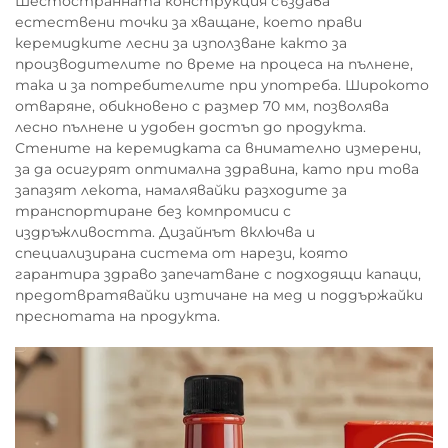
Шестостранната конструкция създава
естествени точки за хващане, което прави
керемидките лесни за използване както за
производителите по време на процеса на пълнене,
така и за потребителите при употреба. Широкото
отваряне, обикновено с размер 70 мм, позволява
лесно пълнене и удобен достъп до продукта.
Стените на керемидката са внимателно измерени,
за да осигурят оптимална здравина, като при това
запазят лекота, намалявайки разходите за
транспортиране без компромиси с
издръжливостта. Дизайнът включва и
специализирана система от нарези, която
гарантира здраво запечатване с подходящи капаци,
предотвратявайки изтичане на мед и поддържайки
преснотата на продукта.