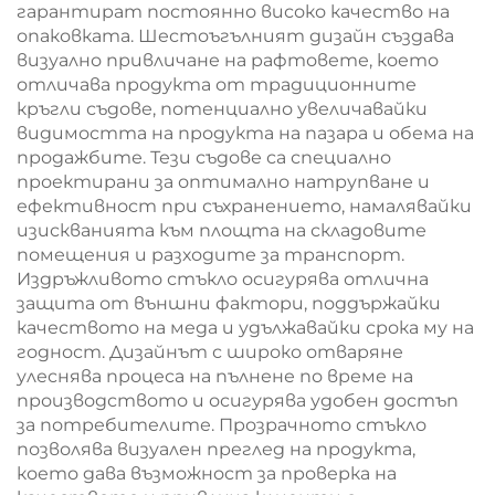
гарантират постоянно високо качество на
опаковката. Шестоъгълният дизайн създава
визуално привличане на рафтовете, което
отличава продукта от традиционните
кръгли съдове, потенциално увеличавайки
видимостта на продукта на пазара и обема на
продажбите. Тези съдове са специално
проектирани за оптимално натрупване и
ефективност при съхранението, намалявайки
изискванията към площта на складовите
помещения и разходите за транспорт.
Издръжливото стъкло осигурява отлична
защита от външни фактори, поддържайки
качеството на меда и удължавайки срока му на
годност. Дизайнът с широко отваряне
улеснява процеса на пълнене по време на
производството и осигурява удобен достъп
за потребителите. Прозрачното стъкло
позволява визуален преглед на продукта,
което дава възможност за проверка на