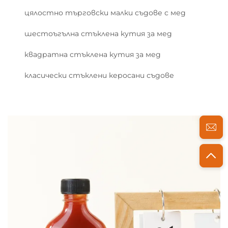
цялостно търговски малки съдове с мед
шестоъгълна стъклена кутия за мед
квадратна стъклена кутия за мед
класически стъклени керосани съдове