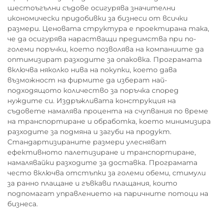
шестоъгълни съдове осигурява значителни
икономически придобивки за бизнеси от всички
размери. Ценовата структура е проектирана така,
че да осигурява нарастващи предимства при по-
големи поръчки, което позволява на компаниите да
оптимизират разходите за опаковка. Програмата
включва няколко нива на покупки, което дава
възможност на фирмите да изберат най-
подходящото количество за поръчка според
нуждите си. Издръжливата конструкция на
съдовете намалява процента на счупвания по време
на транспортиране и обработка, което минимизира
разходите за подмяна и загуби на продукт.
Стандартизираните размери улесняват
ефективното палетизиране и транспортиране,
намалявайки разходите за доставка. Програмата
често включва отстъпки за големи обеми, стимули
за ранно плащане и гъвкави плащания, които
подпомагат управлението на паричните потоци на
бизнеса.