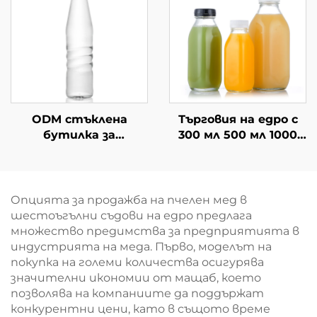
ODM стъклена
Търговия на едро с
бутилка за
300 мл 500 мл 1000
многократна
мл квадратна
употреба с винтова
стъклена бутилка
капачка 530 мл
за напитки
Опцията за продажба на пчелен мед в
шестоъгълни съдови на едро предлага
множество предимства за предприятията в
индустрията на меда. Първо, моделът на
покупка на големи количества осигурява
значителни икономии от мащаб, което
позволява на компаниите да поддържат
конкурентни цени, като в същото време