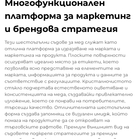
Многофункционален
платформа за маркетинг
и брендова стратегия
Тези шестоъгълни съдове за мед служат като
отлична платформа за изразяване на марката и
маркетинга на продукта. Плоските повърхности
осигуряват идеално място за етикети, което
позволява ясно представяне на елементите на
марката, информацията за продукта и данните за
съответствие с регулациите. Кристалночистото
стъкло подчертава естественото оцветяване и
консистенцията на меда, създавайки привлекателно
изложение, което се понрави на потребителите,
търсещи качество. Отличителната шестоъгълна
форма създава запомнящ се визуален имидж, който
помага на продуктите да се открояват на
търговските рафтове. Премиум външният вид на
съдовете подкрепя стратегиите за премиум