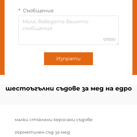
Съобщение
0/1000
Изпрати
шестоъгълни съдове за мед на едро
малки стъклени керосани съдове
герметичен съд за мед