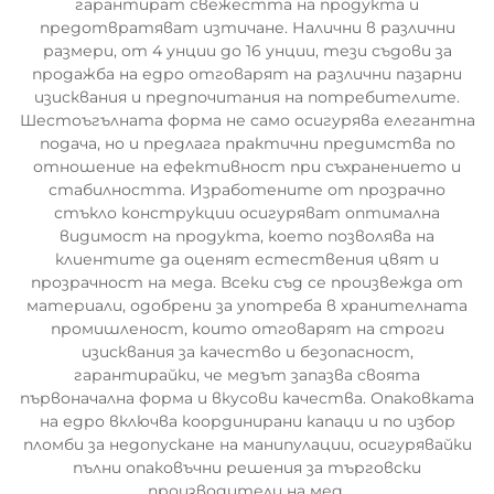
гарантират свежестта на продукта и
предотвратяват изтичане. Налични в различни
размери, от 4 унции до 16 унции, тези съдови за
продажба на едро отговарят на различни пазарни
изисквания и предпочитания на потребителите.
Шестоъгълната форма не само осигурява елегантна
подача, но и предлага практични предимства по
отношение на ефективност при съхранението и
стабилността. Изработените от прозрачно
стъкло конструкции осигуряват оптимална
видимост на продукта, което позволява на
клиентите да оценят естествения цвят и
прозрачност на меда. Всеки съд се произвежда от
материали, одобрени за употреба в хранителната
промишленост, които отговарят на строги
изисквания за качество и безопасност,
гарантирайки, че медът запазва своята
първоначална форма и вкусови качества. Опаковката
на едро включва координирани капаци и по избор
пломби за недопускане на манипулации, осигурявайки
пълни опаковъчни решения за търговски
производители на мед.