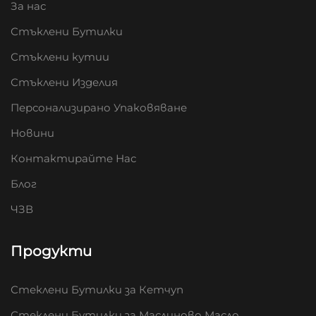
За нас
Стъклени Бутилки
Стъклени кутии
Стъклени Изделия
Персонализирано Упаковяване
Новини
Контактирайте Нас
Блог
ЧЗВ
Продукти
Стеклени Бутилки за Кетчуп
Стеклени Бутилки за Маслиново Масло