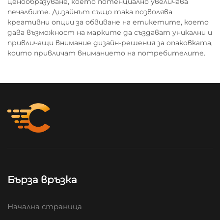
ценообразуване, което потенциално увеличава
печалбите. Дизайнът също така позволява
креативни опции за обвиване на етикетите, което
дава възможност на марките да създават уникални и
привличащи внимание дизайн-решения за опаковката,
които привличат вниманието на потребителите.
Бърза връзка
Начална страница