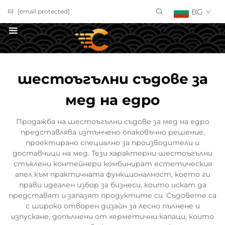
BG
[email protected]
ПОЛУЧИ ОФЕРТА
шестоъгълни съдове за
мед на едро
Продажба на шестоъгълни съдове за мед на едро
представлява изтънчено опаковъчно решение,
проектирано специално за производители и
доставчици на мед. Тези характерни шестоъгълни
стъклени контейнери комбинират естетическия
апел към практичната функционалност, което ги
прави идеален избор за бизнеси, които искат да
представят и запазят продуктите си. Съдовете са
с широко отворен дизайн за лесно пълнене и
изпускане, допълнени от херметични капаци, които