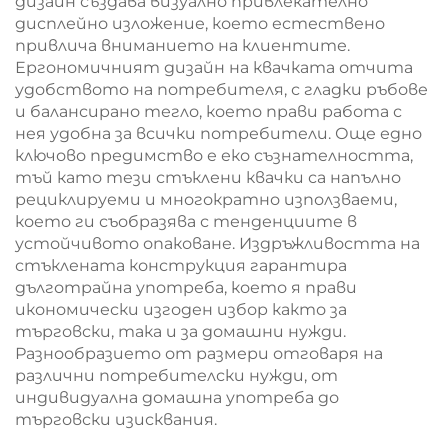
дизайн създава визуално привлекателно
дисплейно изложение, което естествено
привлича вниманието на клиентите.
Ергономичният дизайн на квачката отчита
удобството на потребителя, с гладки ръбове
и балансирано тегло, което прави работа с
нея удобна за всички потребители. Още едно
ключово предимство е еко съзнателността,
тъй като тези стъклени квачки са напълно
рециклируеми и многократно използваеми,
което ги съобразява с тенденциите в
устойчивото опаковане. Издръжливостта на
стъклената конструкция гарантира
дълготрайна употреба, което я прави
икономически изгоден избор както за
търговски, така и за домашни нужди.
Разнообразието от размери отговаря на
различни потребителски нужди, от
индивидуална домашна употреба до
търговски изисквания.