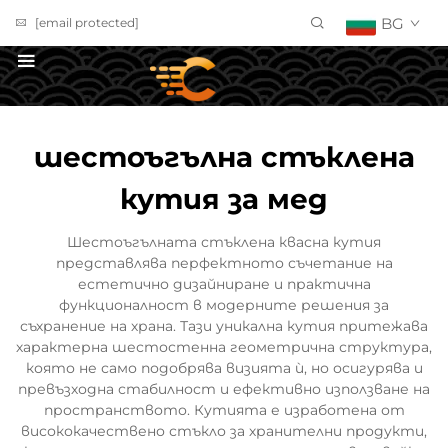
BG
[email protected]
ПОЛУЧИ ОФЕРТА
шестоъгълна стъклена
кутия за мед
Шестоъгълната стъклена квасна кутия
представлява перфектното съчетание на
естетично дизайниране и практична
функционалност в модерните решения за
съхранение на храна. Тази уникална кутия притежава
характерна шестостенна геометрична структура,
която не само подобрява визията ѝ, но осигурява и
превъзходна стабилност и ефективно използване на
пространството. Кутията е изработена от
висококачествено стъкло за хранителни продукти,