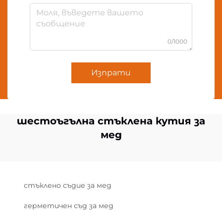
0/1000
Изпрати
шестоъгълна стъклена кутия за
мед
стъклено съдие за мед
герметичен съд за мед