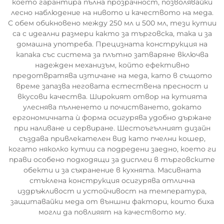
което гарантира пълна прозрачност, позволявайки
лесно наблюдение на нивото и качеството на меда.
С обем обикновено между 250 мл и 500 мл, тези кутии
са с идеални размери както за търговска, така и за
домашна употреба. Прецизната конструкция на
капака със система за плътно затваряне включва
надежден механизъм, който ефективно
предотвратява изтичане на меда, като в същото
време запазва неговата естествена пресност и
вкусови качества. Широкият отвор на кутията
улеснява пълненето и почистването, докато
ергономичната ѝ форма осигурява удобно държане
при наливане и сервиране. Шестоъгълният дизайн
създава привлекателен вид като пчелни кошер,
когато няколко кутии са подредени заедно, което ги
прави особено подходящи за дисплеи в търговските
обекти и за съхранение в кухнята. Масивната
стъклена конструкция осигурява отлична
издръжливост и устойчивост на температура,
защитавайки меда от външни фактори, които биха
могли да повлияят на качеството му.