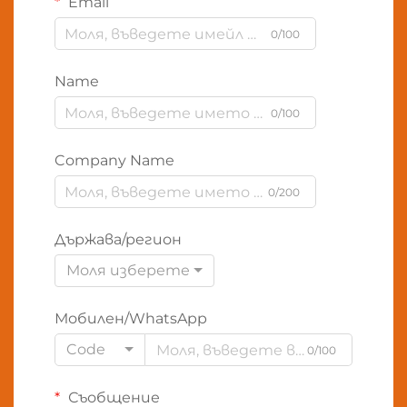
Email
0/100
Name
0/100
Company Name
0/200
Държава/регион
Моля изберете
Мобилен/WhatsApp
Code
0/100
Съобщение