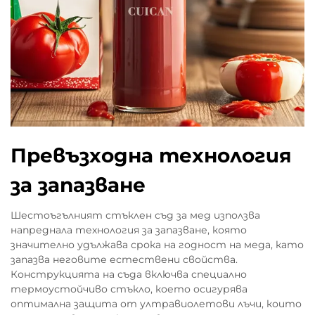
Превъзходна технология
за запазване
Шестоъгълният стъклен съд за мед използва
напреднала технология за запазване, която
значително удължава срока на годност на меда, като
запазва неговите естествени свойства.
Конструкцията на съда включва специално
термоустойчиво стъкло, което осигурява
оптимална защита от ултравиолетови лъчи, които