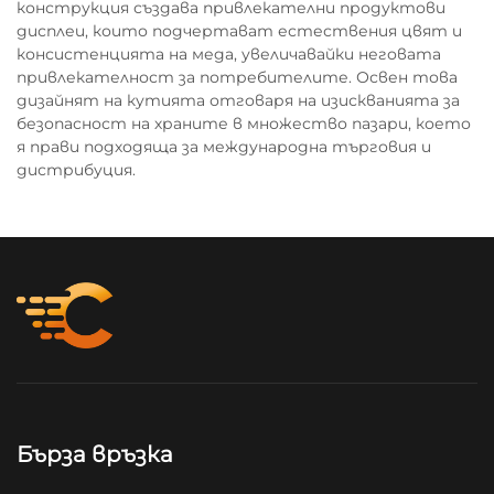
конструкция създава привлекателни продуктови
дисплеи, които подчертават естествения цвят и
консистенцията на меда, увеличавайки неговата
привлекателност за потребителите. Освен това
дизайнят на кутията отговаря на изискванията за
безопасност на храните в множество пазари, което
я прави подходяща за международна търговия и
дистрибуция.
Бърза връзка