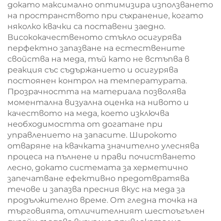
докато максимално оптимизира използването
на пространството при съхранение, когато
няколко квачки са поставени заедно.
Висококачественото стъкло осигурява
перфектно запазване на естествените
свойства на меда, тъй като не встъпва в
реакция със съдържанието и осигурява
постоянен контрол на температурата.
Прозрачността на материала позволява
моментална визуална оценка на нивото и
качеството на меда, което изключва
необходимостта от догатане при
управлението на запасите. Широкото
отваряне на квачката значително улеснява
процеса на пълнене и прави почистването
лесно, докато системата за херметично
запечатване ефективно предотвратява
течове и запазва пресния вкус на меда за
продължително време. От гледна точка на
търговията, отличителният шестоъгълен