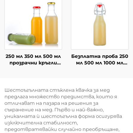
250 мл 350 мл 500 мл
Безплатна проба 250
прозрачни кръгли
мл 500 мл 1000 мл
стъклени бутилки
бутилки с люлеещ се
за напитки от мляко
капак на едро
и сок
Шестоъгълната стъклена квачка за мед
предлага множество предимства, които я
отличават на пазара на решения за
съхранение на мед. Първо и най-важно,
уникалната ѝ шестоъгълна форма осигурява
изключителна стабилност,
предотвратявайки случайно преобръщане,