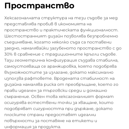
Пространство
Хексагоналната структура на тези съдове за мед
представлява пробив в икономията на
пространство и практическата функционалност.
Шестостранният дизайн позволява безпроблемно
съединяване, когато няколко съда са поставени
заедно, намалявайки загубеното пространство с до
30% в сравнение с традиционните кръгли съдове.
Тази геометрична конфигурация създава стабилна,
самоустояваща се аранжировка, която подобрява
възможностите за излагане, докато максимално
използва рафтовете. Вродената стабилност на
дизайна намалява риска от преобръщане, което го
прави идеален за търговски среди и домашно
съхранение. Освен това хексагоналният формат
осигурява естествени точки за хващане, които
подобряват сигурността при държане, докато
плоските страни предоставят идеални
повърхности за поставяне на етикети и
информация за продукта.