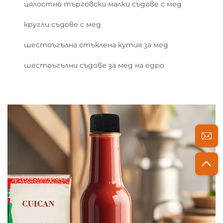
цялостно търговски малки съдове с мед
кругли съдове с мед
шестоъгълна стъклена кутия за мед
шестоъгълни съдове за мед на едро