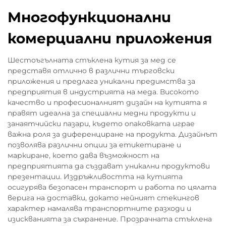
Многофункционални
комерциални приложения
Шестоъгълната стъклена кутия за мед се
представя отлично в различни търговски
приложения и предлага уникални предимства за
предприятия в индустрията на меда. Високото
качество и професионалният дизайн на кутията я
правят идеална за специални медни продукти и
занаятчийски пазари, където опаковката играе
важна роля за диференциране на продукта. Дизайнът
позволява различни опции за етикетиране и
маркиране, което дава възможност на
предприятията да създават уникални продуктови
презентации. Издръжливостта на кутията
осигурява безопасен транспорт и работа по цялата
верига на доставки, докато нейният стекингов
характер намалява транспортните разходи и
изискванията за съхранение. Прозрачната стъклена