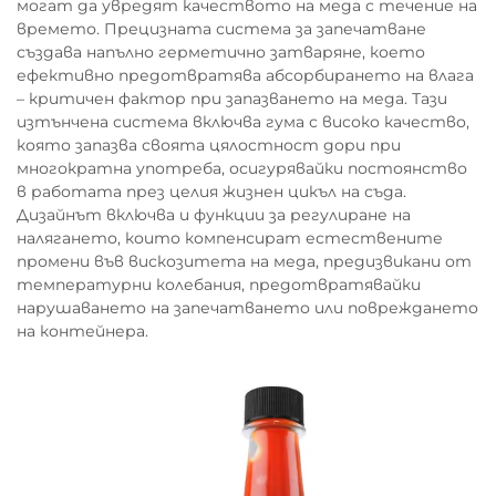
могат да увредят качеството на меда с течение на
времето. Прецизната система за запечатване
създава напълно герметично затваряне, което
ефективно предотвратява абсорбирането на влага
– критичен фактор при запазването на меда. Тази
изтънчена система включва гума с високо качество,
която запазва своята цялостност дори при
многократна употреба, осигурявайки постоянство
в работата през целия жизнен цикъл на съда.
Дизайнът включва и функции за регулиране на
налягането, които компенсират естествените
промени във вискозитета на меда, предизвикани от
температурни колебания, предотвратявайки
нарушаването на запечатването или повреждането
на контейнера.