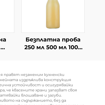
на
Безплатна проба
а
250 мл 500 мл 1000
на
мл бутилки с
с
люлеещ се капак на
чка
едро
я правят незаменим кухненски
, нейната издръжлива конструкция
гична устойчивост и осигурявайки
а, че квасените храни запазват своя
тявайки влошаване и загуби.
ивото на съдържанието, без да