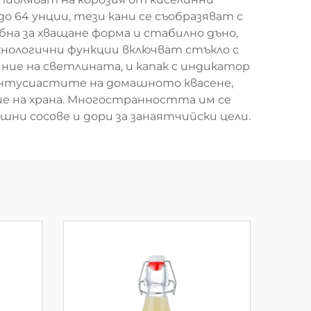
о 64 унции, тези кани се съобразяват с
бна за хващане форма и стабилно дъно,
ехнологични функции включват стъкло с
ие на светлината, и капак с индикатор
а ентусиастите на домашното квасене,
ие на храна. Многостранността им се
ашни сосове и дори за занаятчийски цели.