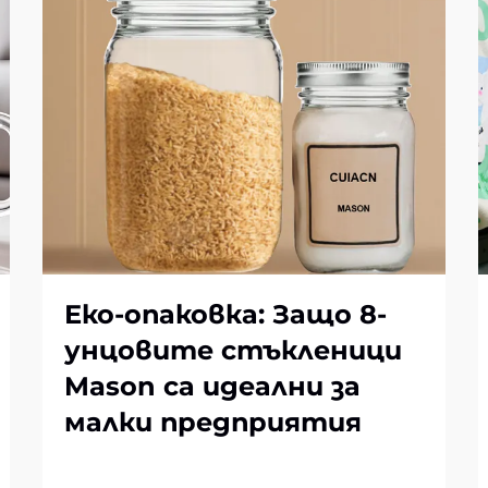
Еко-опаковка: Защо 8-
унцовите стъкленици
Mason са идеални за
малки предприятия