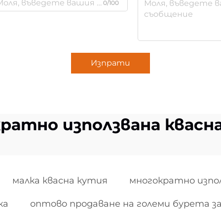
0/100
Изпрати
ратно използвана квасн
малка квасна кутия
многократно изпо
ка
оптово продаване на големи бурета з