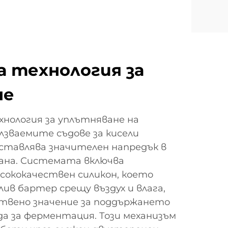
 технология за
не
нология за уплътняване на
лзваемите съдове за кисели
ставлява значителен напредък в
рана. Системата включва
сококачествен силикон, което
лив бартер срещу въздух и влага,
твено значение за поддържането
а за ферментация. Този механизъм