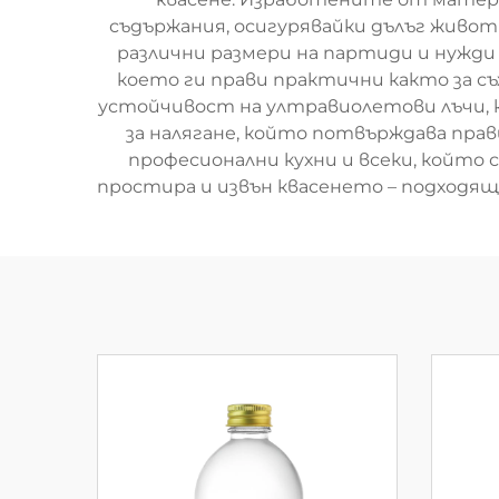
съдържания, осигурявайки дълъг живот 
различни размери на партиди и нужди 
което ги прави практични както за съ
устойчивост на ултравиолетови лъчи, 
за налягане, който потвърждава прав
професионални кухни и всеки, който
простира и извън квасенето – подходящи 