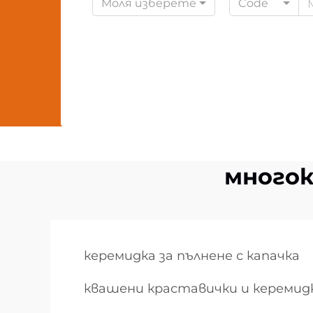
Моля изберете
Code
многок
керемидка за пълнене с капачка
квашени краставички и керемид