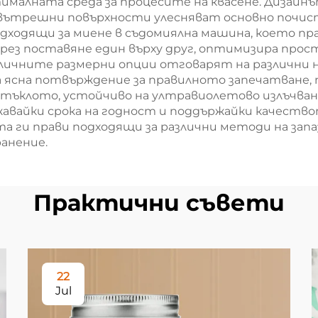
алната среда за процесите на квасене. Дизайнът
е вътрешни повърхности улесняват основно почис
дходящи за миене в съдомиялна машина, което пра
чрез поставяне един върху друг, оптимизира прос
личните размерни опции отговарят на различни 
а ясна потвърждение за правилното запечатване,
Стъклото, устойчиво на ултравиолетово излъчва
авайки срока на годност и поддържайки качество
а ги прави подходящи за различни методи на запа
анение.
Практични съвети
22
Jul