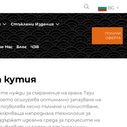
BG
и
Стъклени Изделия
ПОЛУЧИ
ОФЕРТА
е Нас
Блог
ЧЗВ
а кутия
 нужди за съхранение на храна. Тази
което осигурява оптимално запазване на
позволява лесно пълнене и почистване,
ключваща напреднала технология за
ддържат идеална среда за процесите на
тивляват на корозия от киселинни