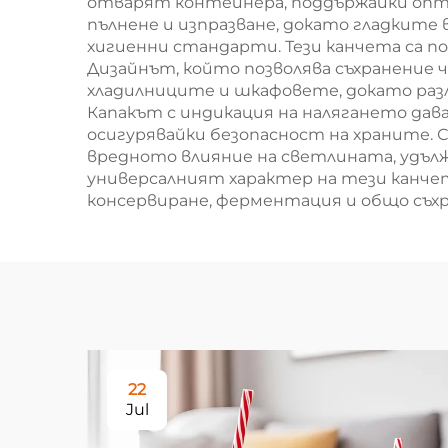
отварят контейнера, поддържайки оптим
пълнене и изпразване, докато гладкит
хигиенни стандарти. Тези канчета са по
Дизайнът, който позволява съхранение 
хладилниците и шкафовете, докато раз
Капакът с индикация на налягането дав
осигурявайки безопасност на храните. 
вредното влияние на светлината, удълж
универсалният характер на тези канчет
консервиране, ферментация и общо съхр
22
Jul