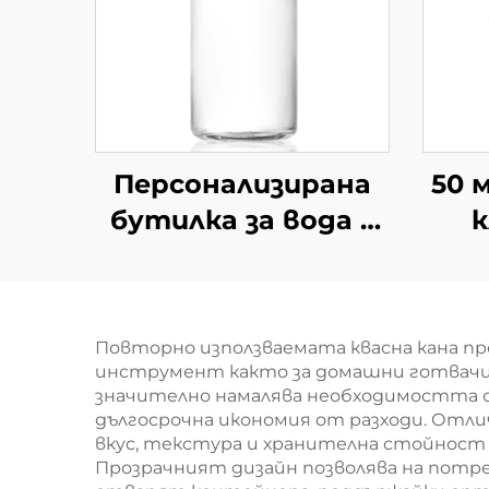
Персонализирана
50 
бутилка за вода с
к
150 мл, 300 мл, 350
стъ
мл, 500 мл,
стъклена чаша за
Повторно използваемата квасна кана п
пиене
инструмент както за домашни готвачи,
значително намалява необходимостта о
дългосрочна икономия от разходи. Отли
вкус, текстура и хранителна стойност
Прозрачният дизайн позволява на потр