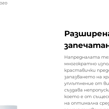
ого
Разширена
запечата
Напредналата тех
многократно изпо
краставички пред
запазването на х
уплътнение от ви
създава непропуск
което е от същес
на оптимална сред