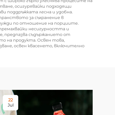
 с широко гърло улеснява процесите на
тване, осигурявайки подходящи
ви поддръжката лесна и удобна.
транството за съхранение в
нужди по отношение на порциите.
 премахвайки несигурността и
не, предпазва съдържанието от
то на продукта. Освен това,
зване, освен квасенето, включително
22
0
Jul
Au