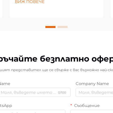
ВИЖ ПОВЕЧЕ
ръчайте безплатно офе
ият представител ще се свърже с вас възможно най-ск
Name
Company Name
0/100
tsApp
Съобщение