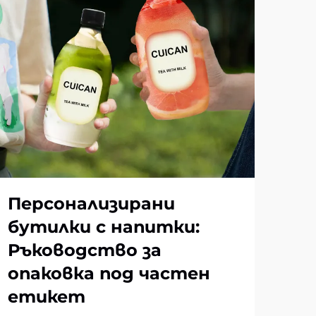
Персонализирани
Ко
бутилки с напитки:
ле
Ръководство за
Ръ
опаковка под частен
на
етикет