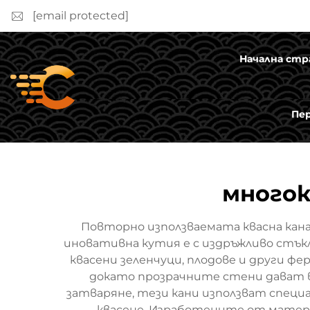
[email protected]
Начална стр
Пе
многок
Повторно използваемата квасна кана
иновативна кутия е с издръжливо стъкл
квасени зеленчуци, плодове и други ф
докато прозрачните стени дават в
затваряне, тези кани използват специ
квасене. Изработените от матери