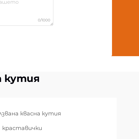
0/1000
а кутия
лзвана квасна кутия
а краставички