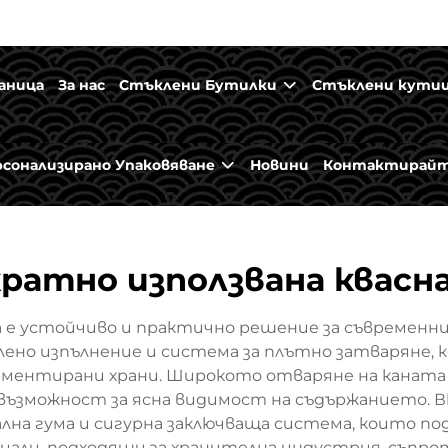
аница
За нас
Стъклени Бутилки
Стъклени кути
рсонализирано Упаковяване
Новини
Контактирайт
ратно използвана квасн
 е устойчиво и практично решение за съвременните
ено изпълнение и система за плътно затваряне, 
ерментирани храни. Широкото отваряне на каната 
ъзможност за ясна видимост на съдържанието. В
ална гума и сигурна заключваща система, които по
али, подходящи за хранителна индустрия, съпро