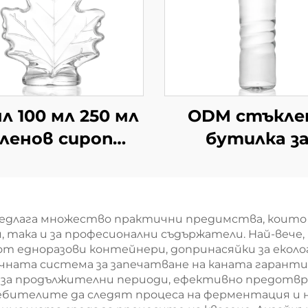
мл 100 мл 250 мл
ODM стъкле
ленов сироп
бутилка з
клени бутилки
многократ
на едро
употреба 
винтова капа
редлага множество практични предимства, които 
530 мл
 така и за професионални съдържатели. Най-вече
т едноразови контейнери, допринасяйки за еколо
чната система за запечатване на каната гарантир
 за продължителни периоди, ефективно предотвра
ебителите да следят процеса на ферментация и н