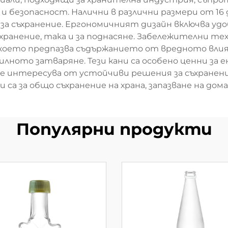
и безопасност. Налични в различни размери от 16 д
за съхранение. Ергономичният дизайн включва удо
хранение, така и за поднасяне. Забележителни т
което предпазва съдържанието от вредното влиян
илното затваряне. Тези кани са особено ценни з
 се интересува от устойчиви решения за съхранен
са за общо съхранение на храна, запазване на дом
Популярни продукти