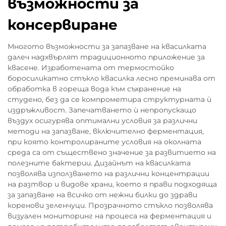
възможности за
консервиране
Многото възможности за запазване на квасилката
далеч надхвърлят традиционното приложение за
квасене. Изработената от термостойко
боросиликатно стъкло квасилка лесно преминава от
обработка в гореща вода към съхранение на
студено, без да се компрометира структурната ѝ
издръжливост. Запечатването ѝ непропускащо
въздух осигурява оптимални условия за различни
методи на запазване, включително ферментация,
при която контролираните условия на околната
среда са от съществено значение за развитието на
полезните бактерии. Дизайнът на квасилката
позволява използването на различни концентрации
на разтвор и видове храни, което я прави подходяща
за запазване на всичко от нежни билки до здрави
коренови зеленчуци. Прозрачното стъкло позволява
визуален мониторинг на процеса на ферментация и