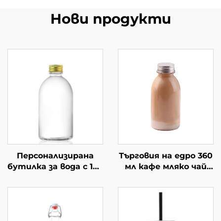
Нови продукти
Персонализирана
Търговия на едро 360
бутилка за вода с 150
мл кафе мляко чай
мл, 300 мл, 350 мл,
напитка празни
500 мл, стъклена
стъклени бутилки
чаша за пиене
за сок