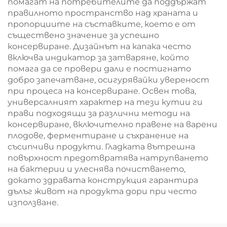
помагат на потребителите да поддържат
правилното пространство над храната и
пропорциите на съставките, което е от
съществено значение за успешно
консервиране. Дизайнът на капака често
включва индикатор за затваряне, който
помага да се провери дали е постигнато
добро запечатване, осигурявайки увереност
при процеса на консервиране. Освен това,
универсалният характер на тези кутии ги
прави подходящи за различни методи на
консервиране, включително правене на варени
плодове, ферментиране и съхранение на
съсипчиви продукти. Гладката вътрешна
повърхност предотвратява натрупването
на бактерии и улеснява почистването,
докато здравата конструкция гарантира
дълъг живот на продукта дори при често
използване.