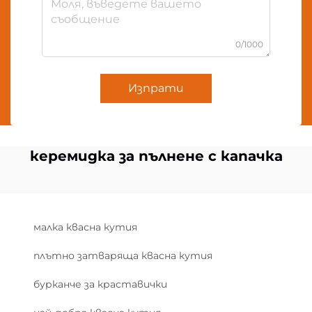
0/1000
Изпрати
керемидка за пълнене с капачка
малка квасна кутия
плътно затваряща квасна кутия
бурканче за краставички