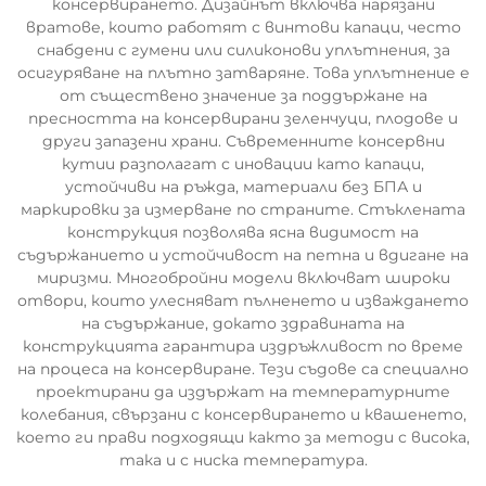
консервирането. Дизайнът включва нарязани
вратове, които работят с винтови капаци, често
снабдени с гумени или силиконови уплътнения, за
осигуряване на плътно затваряне. Това уплътнение е
от съществено значение за поддържане на
пресността на консервирани зеленчуци, плодове и
други запазени храни. Съвременните консервни
кутии разполагат с иновации като капаци,
устойчиви на ръжда, материали без БПА и
маркировки за измерване по страните. Стъклената
конструкция позволява ясна видимост на
съдържанието и устойчивост на петна и вдигане на
миризми. Многобройни модели включват широки
отвори, които улесняват пълненето и изваждането
на съдържание, докато здравината на
конструкцията гарантира издръжливост по време
на процеса на консервиране. Тези съдове са специално
проектирани да издържат на температурните
колебания, свързани с консервирането и квашенето,
което ги прави подходящи както за методи с висока,
така и с ниска температура.