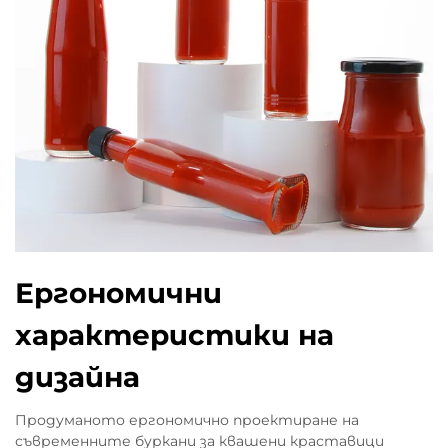
Ергономични
характеристики на
дизайна
Продуманото ергономично проектиране на
съвременните буркани за квашени краставици