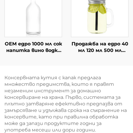
OEM едро 1000 мл сок
Продажба на едро 40
напитка вино водка
мл 120 мл 500 мл
стъклена бутилка
стъклен буркан с
за пиене
дръжка за пиене
Консервната кутия с капак предлага
множество предимства, които я правят
незаменим инструмент за домашно
консервиране на храна. Първо, системата за
плътно затваряне ефективно предпазва от
замърсяване и удължава срока на съхранение на
консервите, като при правилна обработка
може да запази продуктите годни за
употреба месеци или дори години.