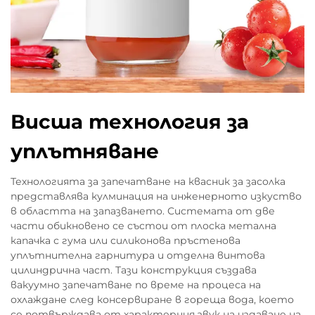
Висша технология за
уплътняване
Технологията за запечатване на квасник за засолка
представлява кулминация на инженерното изкуство
в областта на запазването. Системата от две
части обикновено се състои от плоска метална
капачка с гума или силиконова пръстенова
уплътнителна гарнитура и отделна винтова
цилиндрична част. Тази конструкция създава
вакуумно запечатване по време на процеса на
охлаждане след консервиране в гореща вода, което
се потвърждава от характерния звук на издаване на