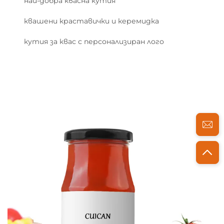
най-добра квасна кутия
квашени краставички и керемидка
кутия за квас с персонализиран лого