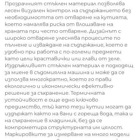
Прозрачният стъклен материал позволява
лесен визуален контрол на съдържанието без
необходимостта от отваряне на кутията,
което намалява риска от влошаване на
храната при често отваряне. Дизайнът с
широко отваряне улеснява процесите по
пълнене и изваждане на съдържание, което е
удобно при работа с по-големи предмети
като цели краставички или глави от зеле.
Издръжливият стъклен материал е подходящ
за миене в съдомиялна машина и може да се
използва многократно, което го прави
екологично и икономически ефективно
решение за съхранение. Термичната
устойчивост е още едно ключово
предимство, тъй като тези кутии могат да
издържат както на вани с гореща вода, така и
на съхранение в хладилник, без да се
компрометира структурната им цялост.
Маркировките за измерване на много модели