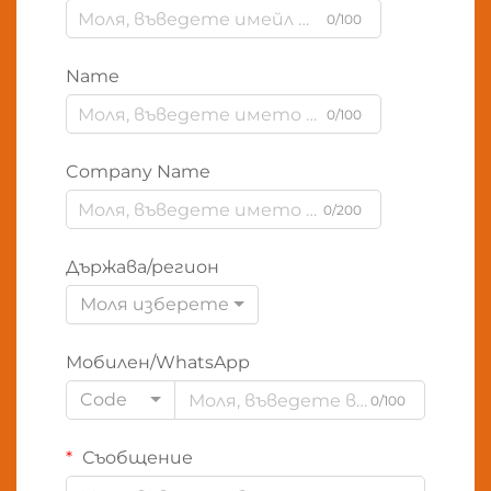
0/100
Name
0/100
Company Name
0/200
Държава/регион
Моля изберете
Мобилен/WhatsApp
Code
0/100
Съобщение