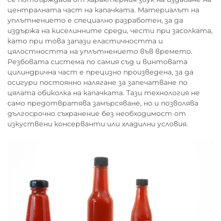
централната част на капачката. Материалът на
уплътнението е специално разработен, за да
издържа на киселинните среди, чести при засолката,
като при това запази еластичността и
цялостността на уплътнението във времето.
Резбовата система по самия съд и винтовата
цилиндрична част е прецизно произведена, за да
осигури постоянно налягане за запечатване по
цялата обиколка на капачката. Тази технология не
само предотвратява замърсяване, но и позволява
дългосрочно съхранение без необходимост от
изкуствени консерванти или хладилни условия.