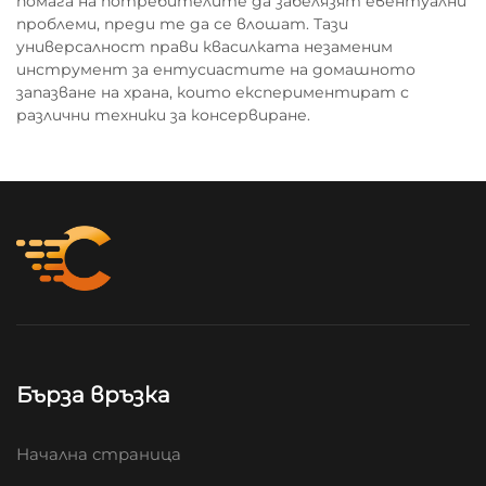
помага на потребителите да забелязят евентуални
проблеми, преди те да се влошат. Тази
универсалност прави квасилката незаменим
инструмент за ентусиастите на домашното
запазване на храна, които експериментират с
различни техники за консервиране.
Бърза връзка
Начална страница