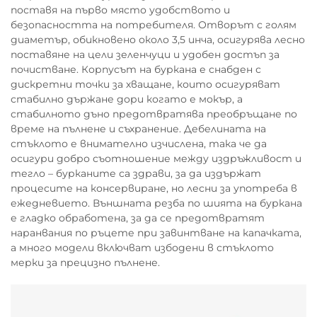
поставя на първо място удобството и
безопасността на потребителя. Отворът с голям
диаметър, обикновено около 3,5 инча, осигурява лесно
поставяне на цели зеленчуци и удобен достъп за
почистване. Корпусът на буркана е снабден с
дискретни точки за хващане, които осигуряват
стабилно държане дори когато е мокър, а
стабилното дъно предотвратява преобръщане по
време на пълнене и съхранение. Дебелината на
стъклото е внимателно изчислена, така че да
осигури добро съотношение между издръжливост и
тегло – бурканите са здрави, за да издържат
процесите на консервиране, но лесни за употреба в
ежедневието. Външната резба по шията на буркана
е гладко обработена, за да се предотвратят
наранвания по ръцете при завинтване на капачката,
а много модели включват избодени в стъклото
мерки за прецизно пълнене.