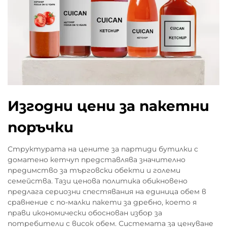
Изгодни цени за пакетни
поръчки
Структурата на цените за партиди бутилки с
доматено кетчуп представлява значително
предимство за търговски обекти и големи
семейства. Тази ценова политика обикновено
предлага сериозни спестявания на единица обем в
сравнение с по-малки пакети за дребно, което я
прави икономически обоснован избор за
потребители с висок обем. Системата за ценуване