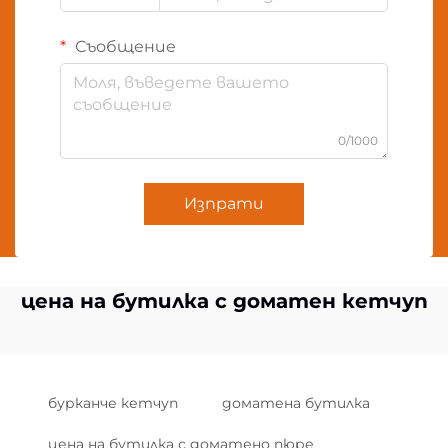
Съобщение
0/1000
Изпрати
цена на бутилка с доматен кетчуп
бурканче кетчуп
доматена бутилка
цена на бутилка с доматено пюре