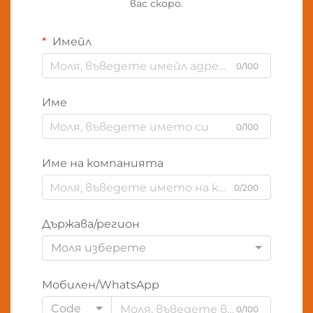
вас скоро.
Имейл
0/100
Име
0/100
Име на компанията
0/200
Държава/регион
Моля изберете
Мобилен/WhatsApp
Code
0/100