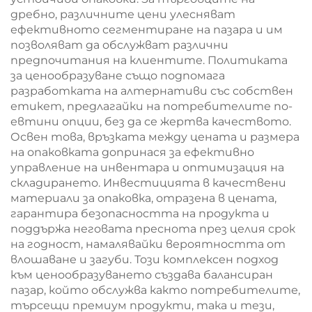
дребно, различните цени улесняват
ефективното сегментиране на пазара и им
позволяват да обслужват различни
предпочитания на клиентите. Политиката
за ценообразуване също подпомага
разработката на алтернативи със собствен
етикет, предлагайки на потребителите по-
евтини опции, без да се жертва качеството.
Освен това, връзката между цената и размера
на опаковката допринася за ефективно
управление на инвентара и оптимизация на
складирането. Инвестицията в качествени
материали за опаковка, отразена в цената,
гарантира безопасността на продукта и
поддържа неговата преснота през целия срок
на годност, намалявайки вероятността от
влошаване и загуби. Този комплексен подход
към ценообразуването създава балансиран
пазар, който обслужва както потребителите,
търсещи премиум продукти, така и тези,