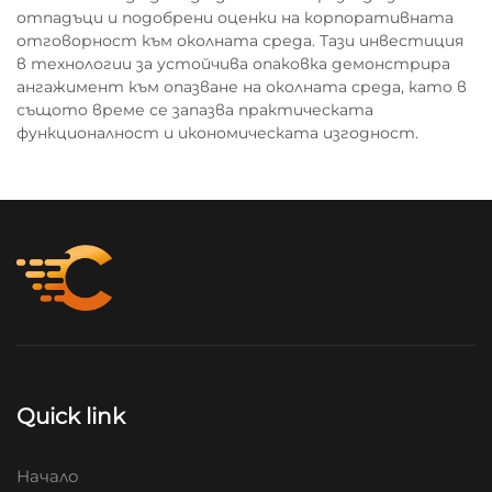
отпадъци и подобрени оценки на корпоративната
отговорност към околната среда. Тази инвестиция
в технологии за устойчива опаковка демонстрира
ангажимент към опазване на околната среда, като в
същото време се запазва практическата
функционалност и икономическата изгодност.
Quick link
Начало