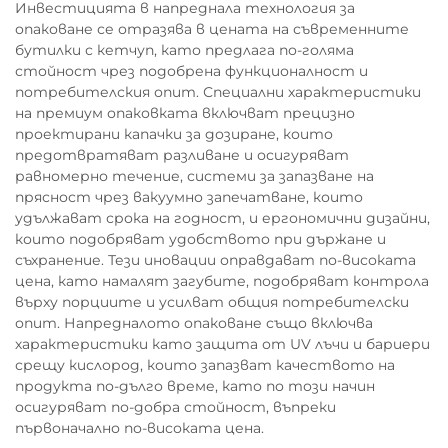
Инвестицията в напреднала технология за
опаковане се отразява в цената на съвременните
бутилки с кетчуп, като предлага по-голяма
стойност чрез подобрена функционалност и
потребителския опит. Специални характеристики
на премиум опаковката включват прецизно
проектирани капачки за дозиране, които
предотвратяват разливане и осигуряват
равномерно течение, системи за запазване на
прясност чрез вакуумно запечатване, които
удължават срока на годност, и ергономични дизайни,
които подобряват удобството при държане и
съхранение. Тези иновации оправдават по-високата
цена, като намалят загубите, подобряват контрола
върху порциите и усилват общия потребителски
опит. Напредналото опаковане също включва
характеристики като защита от UV лъчи и бариери
срещу кислород, които запазват качеството на
продукта по-дълго време, като по този начин
осигуряват по-добра стойност, въпреки
първоначално по-високата цена.