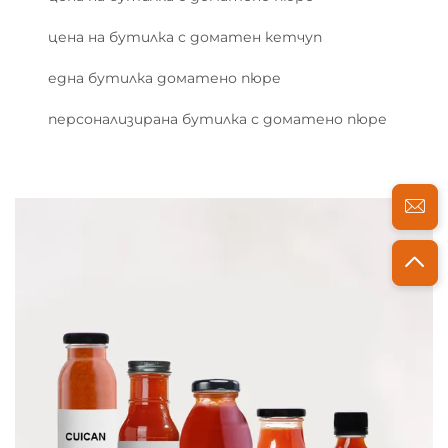
цена на бутилка с доматен кетчуп
една бутилка доматено пюре
персонализирана бутилка с доматено пюре