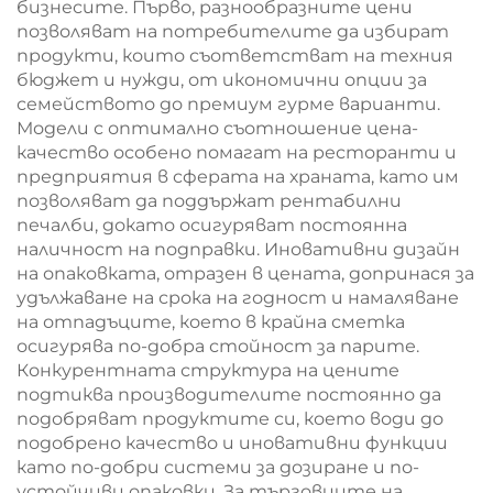
бизнесите. Първо, разнообразните цени
позволяват на потребителите да избират
продукти, които съответстват на техния
бюджет и нужди, от икономични опции за
семейството до премиум гурме варианти.
Модели с оптимално съотношение цена-
качество особено помагат на ресторанти и
предприятия в сферата на храната, като им
позволяват да поддържат рентабилни
печалби, докато осигуряват постоянна
наличност на подправки. Иновативни дизайн
на опаковката, отразен в цената, допринася за
удължаване на срока на годност и намаляване
на отпадъците, което в крайна сметка
осигурява по-добра стойност за парите.
Конкурентната структура на цените
подтиква производителите постоянно да
подобряват продуктите си, което води до
подобрено качество и иновативни функции
като по-добри системи за дозиране и по-
устойчиви опаковки. За търговците на