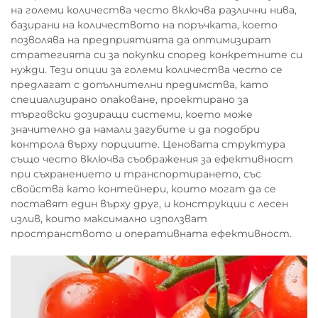
на големи количества често включва различни нива,
базирани на количеството на поръчката, което
позволява на предприятията да оптимизират
стратегията си за покупки според конкретните си
нужди. Тези опции за големи количества често се
предлагат с допълнителни предимства, като
специализирано опаковане, проектирано за
търговски дозиращи системи, което може
значително да намали загубите и да подобри
контрола върху порциите. Ценовата структура
също често включва съображения за ефективност
при съхранението и транспортирането, със
свойства като контейнери, които могат да се
поставят един върху друг, и конструкции с лесен
излив, които максимално използват
пространството и оперативната ефективност.