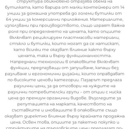
структура обикновено отразява обема на
бутилката, като варира от малки контейнери от 14
унции за домашна употреба до големи бутилки от
64 унции за комерсиални приложения. Материалите,
използвани при производството, също играят важна
роля при определянето на цената, като опциите
включват рециклируем пластмасови материали,
стъкло и бутилки, които могат да се натискат,
като всички те оказват влияние както върху
цената, така и върху функционалността.
Напреднали технологии в опаковките включват
функции, предпазващи от запушване, капаци без
разливане и ергономични дизайни, които оправдават
по-високите ценови категории. Пазарът предлага
различни цени, за да отговори на нуждите на
различни потребителски групи – от опции с ниска
цена до премиум органични видове. Възгледите за
репутацията на марката, качеството на
съставките и иновациите в опаковките също
оказват директно влияние върху крайната продажна
цена. Освен това, опциите за пакетно покупко и
структурите на търговските цени предлагат по-