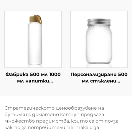
напитки от 750 мл
плоски чай напитки
стъклено вино
херметически
затворени бутилки
за сок
Фабрика 500 мл 1000
Персонализирани 500
мл напитки
мл стъклени
питейна сок
керосинови съдове за
стъклена
съхранение на храни,
бутилирана вода на
съди
едро
Стратегическото ценообразуване на
бутилки с доматено кетчуп предлага
множество предимства, които са от полза
както за потребителите, така и за