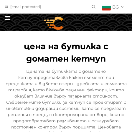
BG
[email protected]
ПОЛУЧИ ОФЕРТА
цена на бутилка с
доматен кетчуп
Цената на бутилката с доматено
кетчуппредставлява важен елемент при
преценката и в двете сфери - дребната и голямата
търговия, като включва различни фактори, които
оказват влияние върху пазарната стойност.
Съвременните бутилки за кетчуп се проектират с
иновативни дозиращи системи, като се предлагат
решения с прецизно контролирани отвори, които
предотвратяват разливането и осигуряват
постоянен контрол върху порцията. Ценовата