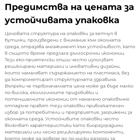
Предимства на цената за
устойчивата упаковка
Ценовата структура на опаковки за кетчуп в
бутилки, произведени с внимание към околната
среда, отразява ангажимент към устойчивост, като
в същото време предлага дългосрочни икономии.
Тези еко-приятелски опции често използват
рециклирани материали и иновативни дизайни,
които намаляват съдържанието на пластмаса, без
да компрометират структурната здравина.
Въпреки че първоначалната цена може да бъде малко
по-висока, екологичните придобивки и
потенциалните икономии от намалено опаковъчно
отпадъче правят тези опаковки привлекателен
избор за потребители и предприятия, загрижени за
околната среда. Устойчивите опаковки често
включват характеристики като биоразградими
материали или лесно рециклируеми компоненти,
което може да доведе до по-ниски разходи за