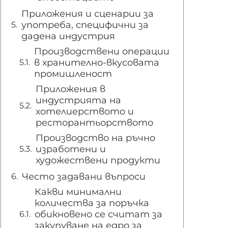
Приложения и сценарии за
употреба, специфични за
дадена индустрия
Производствени операции
в хранително-вкусовата
промишленост
Приложения в
индустрията на
хотелиерството и
ресторантьорството
Производство на ръчно
изработени и
художествени продукти
Често задавани въпроси
Какви минимални
количества за поръчка
обикновено се считат за
закупуване на едро за