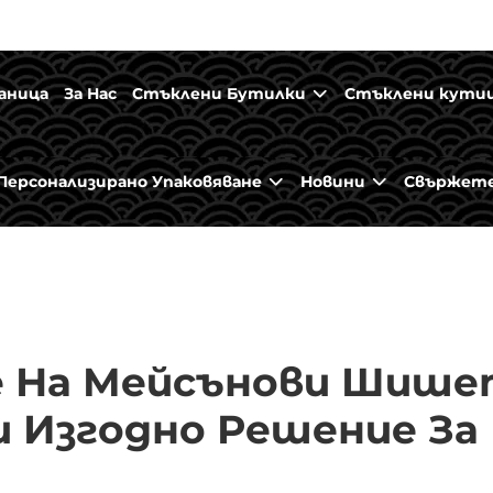
аница
За Нас
Стъклени Бутилки
Стъклени кути
Персонализирано Упаковяване
Новини
Свържете 
е На Мейсънови Шишет
и Изгодно Решение За