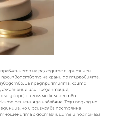
управлението на разходите е критичен
от производството на храни до търговията,
зводство. За предприятията, които
, съхранение или презентация,
сън джарс) на голямо количество
ите решения за набавяне. Този подход не
единица, но и осигурява постоянна
оотношенията с доставчиците и подпомага