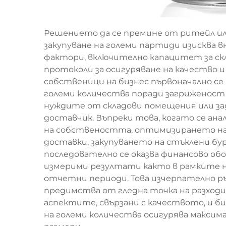
Решението да се премине от ритейл или
закупуване на големи партиди изисква 
фактори, включително капацитет за скл
протоколи за осигуряване на качество 
собственици на бизнес първоначално се 
големи количества поради загриженос
нуждите от складови помещения или з
доставчик. Въпреки това, когато се ан
на собствеността, оптимизирането на
доставки, закупуването на стъклени бур
последователно се оказва финансово об
измерими резултати както в рамките н
отчетни периоди. Това изчерпателно р
предимства от гледна точка на разходи
аспектите, свързани с качеството, и б
на големи количества осигурява максим