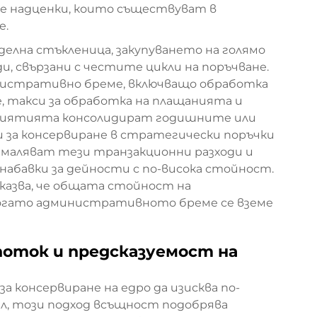
е надценки, които съществуват в
е.
делна стъкленица, закупуването на голямо
, свързани с честите цикли на поръчване.
инистративно бреме, включващо обработка
, такси за обработка на плащанията и
дприятията консолидират годишните или
за консервиране в стратегически поръчки
амаляват тези транзакционни разходи и
набавки за дейности с по-висока стойност.
казва, че общата стойност на
когато административното бреме се вземе
поток и предсказуемост на
а консервиране на едро да изисква по-
ал, този подход всъщност подобрява