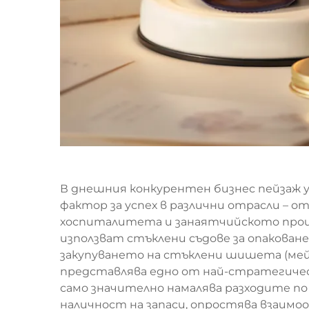
В днешния конкурентен бизнес пейзаж 
фактор за успех в различни отрасли – 
хоспиталитета и занаятчийското прои
използват стъклени съдове за опаковане
закупуването на стъклени шишета (мей
представлява едно от най-стратегическ
само значително намалява разходите по 
наличност на запаси, опростява взаим