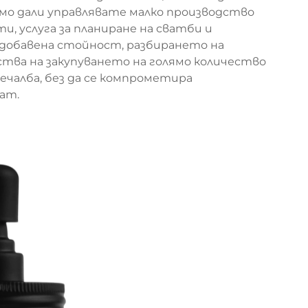
мо дали управлявате малко производство
, услуга за планиране на сватби и
добавена стойност, разбирането на
ва на закупуването на голямо количество
чалба, без да се компрометира
ат.