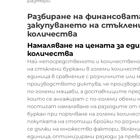
размери.
Разбиране на финансоват
закупуването на стъклени
количества
Намаляване на цената за еди
количества
Най-непосредственото и количествено
на стъклени буркани в големи количест
единица в сравнение с розничните или 
производството диктува, че производ
по-големи мащаби, а доставчиците пре
които се ангажират с по-големи обеми
постигат намаляване на разходите от
буркан при поръчване на големи количест
покупката на стотици бройки по рознич
се дължи на множество фактори, включит
единица, оптимизирани разходи за прево