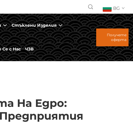
BG
и
Стъклени Изделия
Получете
оферта
Се с Нас
ЧЗВ
а На Едро:
 Предприятия