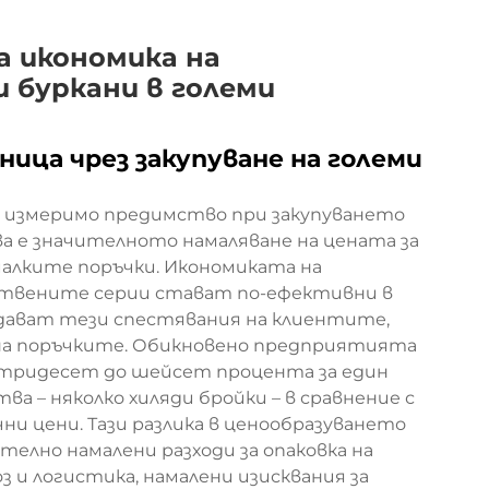
а икономика на
 буркани в големи
ница чрез закупуване на големи
 измеримо предимство при закупуването
ва е значителното намаляване на цената за
малките поръчки. Икономиката на
ствените серии стават по-ефективни в
дават тези спестявания на клиентите,
 на поръчките. Обикновено предприятията
 тридесет до шейсет процента за един
ва – няколко хиляди бройки – в сравнение с
ни цени. Тази разлика в ценообразуването
елно намалени разходи за опаковка на
з и логистика, намалени изисквания за