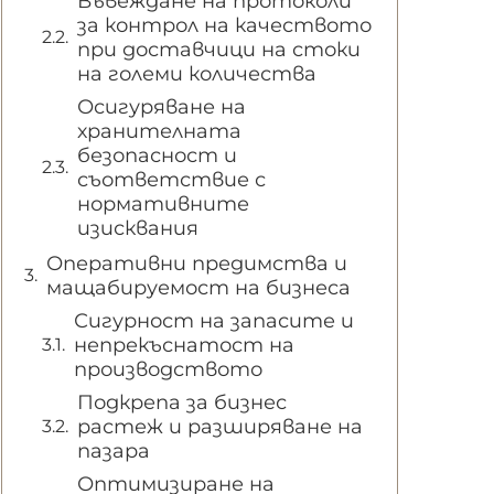
Въвеждане на протоколи
за контрол на качеството
при доставчици на стоки
на големи количества
Осигуряване на
хранителната
безопасност и
съответствие с
нормативните
изисквания
Оперативни предимства и
мащабируемост на бизнеса
Сигурност на запасите и
непрекъснатост на
производството
Подкрепа за бизнес
растеж и разширяване на
пазара
Оптимизиране на