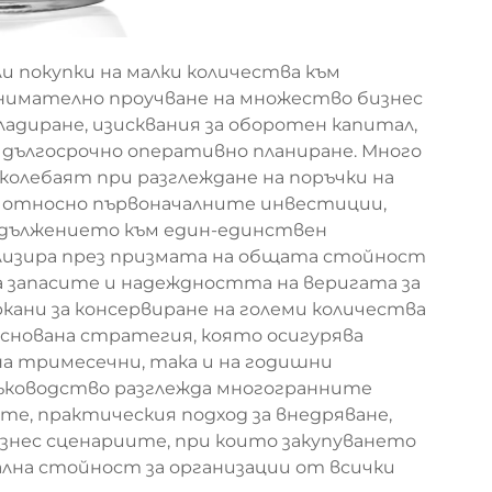
 покупки на малки количества към
внимателно проучване на множество бизнес
адиране, изисквания за оборотен капитал,
и дългосрочно оперативно планиране. Много
колебаят при разглеждане на поръчки на
т относно първоначалните инвестиции,
адължението към един-единствен
ализира през призмата на общата стойност
 запасите и надеждността на веригата за
кани за консервиране на големи количества
основана стратегия, която осигурява
а тримесечни, така и на годишни
ъководство разглежда многогранните
те, практическия подход за внедряване,
изнес сценариите, при които закупуването
ална стойност за организации от всички