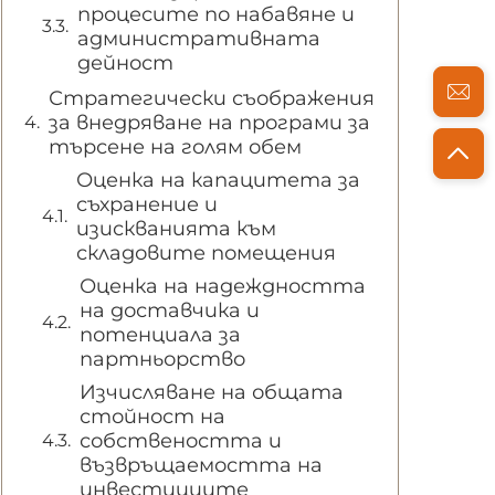
процесите по набавяне и
административната
дейност
Стратегически съображения
за внедряване на програми за
търсене на голям обем
Оценка на капацитета за
съхранение и
изискванията към
складовите помещения
Оценка на надеждността
на доставчика и
потенциала за
партньорство
Изчисляване на общата
стойност на
собствеността и
възвръщаемостта на
инвестициите