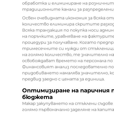
обработка и елиминиране на розничнит
традиционните канали за разпределени
Освен очевидната икономия за всяка от
количество елиминира скритите разходи
Всяка транзакция по покупка носи адм
на поръчките, уравняване на фактурите
процедури за получаване. Когато пре
тримесечните си нужди от стъкленици 
на голямо количество, те значително н
освобождават времето на персонала по 
Финансовият анализ последователно по
придобиването намалява значително, 
предвид заедно с цената за единица.
Оптимизиране на паричния 
бюджета
Макар закупуването на стъклени съдове з
голямо първоначално заделяне на капит