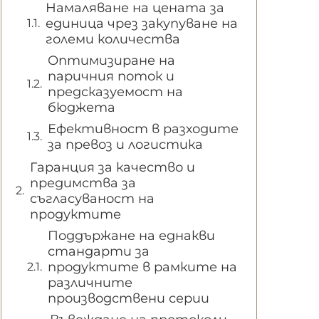
Намаляване на цената за
единица чрез закупуване на
големи количества
Оптимизиране на
паричния поток и
предсказуемост на
бюджета
Ефективност в разходите
за превоз и логистика
Гаранция за качество и
предимства за
съгласуваност на
продуктите
Поддържане на еднакви
стандарти за
продуктите в рамките на
различните
производствени серии