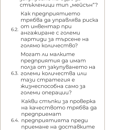
стъкленици тип „мейсън“?
Как предприятието
трябва да управлява риска
от инвентар при
ангажиране с големи
партиди за търсене на
голямо количество?
Могат ли малките
предприятия да имат
полза от закупуването на
големи количества или
тази стратегия е
жизнеспособна само за
големи операции?
Какви стъпки за проверка
на качеството трябва да
предприемат
предприятията преди
приемане на доставките