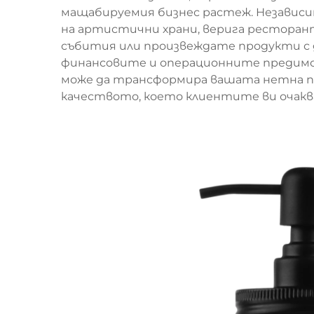
мащабируемия бизнес растеж. Независи
на артистични храни, верига ресторанти
събития или произвеждате продукти с 
финансовите и операционните предимст
може да трансформира вашата нетна пе
качеството, което клиентите ви очакв