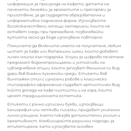
информация за произхода на кафето, датата на
печенето, бележки за ароматите и препоръки за
приготвяне, за да създадете образователна и
информативна поднесена форма. Използвайте
висококачествени лепящи материали, които не
оставят следи при премахване, позволявайки
кутията лесно да бъде използвана повторно.
Помислете да включите името на получателя, любим
цитат за кафе или вътрешни шеги, които добавят
личен смисъл към подаръка. Услуги за цифрово печатане
предлагат водонепроницаеми и устойчиви на
избледняване опции, които запазват външния си вид
дори във влажни кухненски среди. Етикети във
винтажен стил с износени ръбове и класическо
типографско оформление създават артистичен вид,
който допада на кафе чистисти и на хора, които
ценят традиционната естетика.
Етикети с ръчно изписани букви, използващи
калиграфия или четкови писалки, придават уникално
лично усещане, което показва допълнителни усилия и
креативност. Комбинирайте различни подходи за
етикетиране, като използвате основен