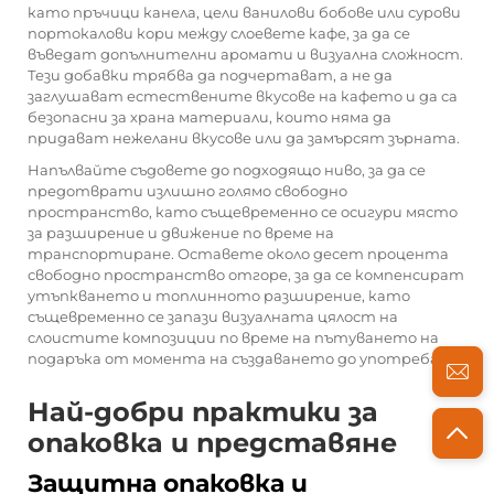
като пръчици канела, цели ванилови бобове или сурови
портокалови кори между слоевете кафе, за да се
въведат допълнителни аромати и визуална сложност.
Тези добавки трябва да подчертават, а не да
заглушават естествените вкусове на кафето и да са
безопасни за храна материали, които няма да
придават нежелани вкусове или да замърсят зърната.
Напълвайте съдовете до подходящо ниво, за да се
предотврати излишно голямо свободно
пространство, като същевременно се осигури място
за разширение и движение по време на
транспортиране. Оставете около десет процента
свободно пространство отгоре, за да се компенсират
утъпкването и топлинното разширение, като
същевременно се запази визуалната цялост на
слоистите композиции по време на пътуването на
подаръка от момента на създаването до употребата.
Най-добри практики за
опаковка и представяне
Защитна опаковка и