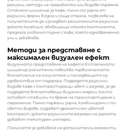
региони, методи на преработка или видове пържене.
Стъклено шишенце за кафе, пълно със зърна от
различни ферми в една и съща страна, позволява на
получателите да изследват регионалните различия,
докато колекция, обхващаща няколко континента,
предлага глобално турне с кафе, което едновременно
учи и забавлява.
Методи за представяне с
максимален визуален ефект
Визуалното представяне на кафето в стъкленото
шишенце значително повлиява първоначалното
впечатление на получателя и последващото му
удоволствие от подаръка. Подредете различни
видове кафе с контрастиращи цвят и размер, за да
създадете впечатляващи визуални модели, които
остават стабилни по време на транспортиране и
съхранение. Тъмно пържени зърна, комбинирани с по-
светли видове, създават драматичен цвятов
контраст, докато различните размери на зърната
добавят текстурен интерес.
Помислете за добавяне на допълнителни елементи,