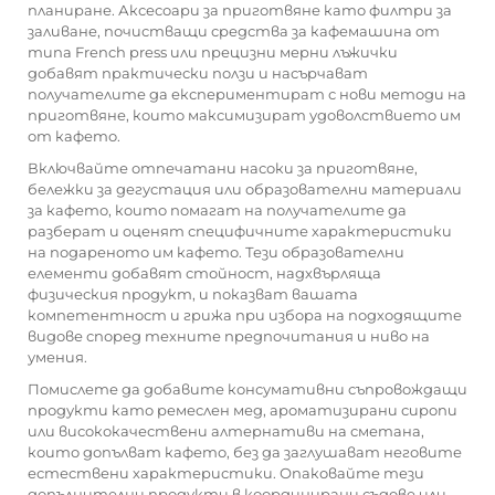
планиране. Аксесоари за приготвяне като филтри за
заливане, почистващи средства за кафемашина от
типа French press или прецизни мерни лъжички
добавят практически ползи и насърчават
получателите да експериментират с нови методи на
приготвяне, които максимизират удоволствието им
от кафето.
Включвайте отпечатани насоки за приготвяне,
бележки за дегустация или образователни материали
за кафето, които помагат на получателите да
разберат и оценят специфичните характеристики
на подареното им кафето. Тези образователни
елементи добавят стойност, надхвърляща
физическия продукт, и показват вашата
компетентност и грижа при избора на подходящите
видове според техните предпочитания и ниво на
умения.
Помислете да добавите консумативни съпровождащи
продукти като ремеслен мед, ароматизирани сиропи
или висококачествени алтернативи на сметана,
които допълват кафето, без да заглушават неговите
естествени характеристики. Опаковайте тези
допълнителни продукти в координирани съдове или