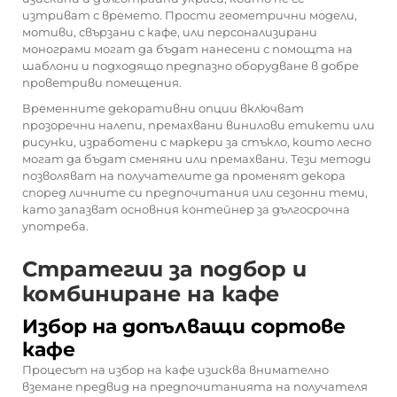
изтриват с времето. Прости геометрични модели,
мотиви, свързани с кафе, или персонализирани
монограми могат да бъдат нанесени с помощта на
шаблони и подходящо предпазно оборудване в добре
проветриви помещения.
Временните декоративни опции включват
прозоречни налепи, премахвани винилови етикети или
рисунки, изработени с маркери за стъкло, които лесно
могат да бъдат сменяни или премахвани. Тези методи
позволяват на получателите да променят декора
според личните си предпочитания или сезонни теми,
като запазват основния контейнер за дългосрочна
употреба.
Стратегии за подбор и
комбиниране на кафе
Избор на допълващи сортове
кафе
Процесът на избор на кафе изисква внимателно
вземане предвид на предпочитанията на получателя