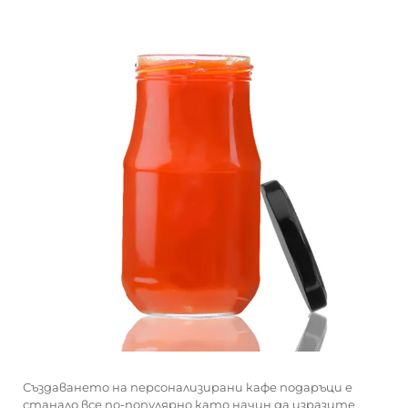
Създаването на персонализирани кафе подаръци е
станало все по-популярно като начин да изразите