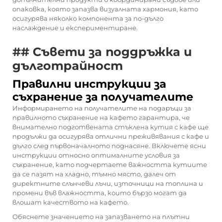
опаковка, която запазва визуалната хармония, като
осигурява няколко компонента за по-дълго
наслаждение и експериментиране.
## Съвети за поддръжка и
дълготрайност
Правилни инструкции за
съхранение за получателите
Информирането на получателите на подаръци за
правилното съхранение на кафето гарантира, че
внимателно подготвената стъклена кутия с кафе ще
продължи да осигурява отлични преживявания с кафе и
дълго след първоначалното поднасяне. Включете ясни
инструкции относно оптималните условия за
съхранение, като подчертаете важността кутиите
да се пазят на хладно, тъмно място, далеч от
директните слънчеви лъчи, източници на топлина и
промени във влажността, които бързо могат да
влошат качеството на кафето.
Обяснете значението на запазването на плътни