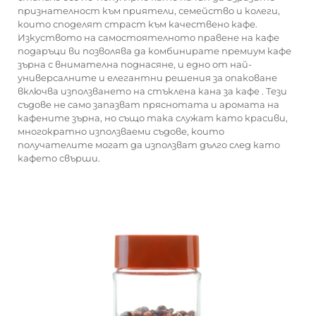
признателност към приятели, семейство и колеги,
които споделят страст към качествено кафе.
Изкуството на самостоятелното правене на кафе
подаръци ви позволява да комбинирате премиум кафе
зърна с внимателна поднасяне, и едно от най-
универсалните и елегантни решения за опаковане
включва използването на
стъклена кана за кафе
. Тези
съдове не само запазват пряснотата и аромата на
кафените зърна, но също така служат като красиви,
многократно използваеми съдове, които
получателите могат да използват дълго след като
кафето свърши.