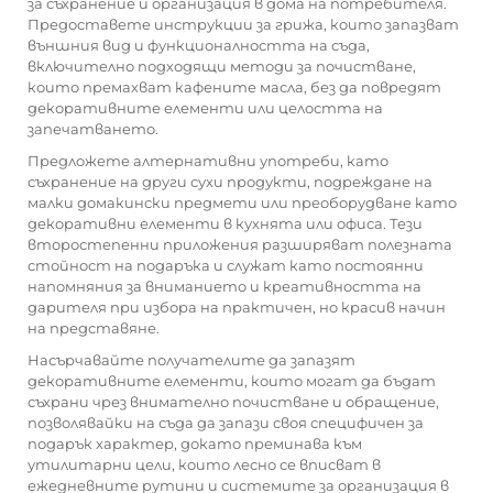
за съхранение и организация в дома на потребителя.
Предоставете инструкции за грижа, които запазват
външния вид и функционалността на съда,
включително подходящи методи за почистване,
които премахват кафените масла, без да повредят
декоративните елементи или целостта на
запечатването.
Предложете алтернативни употреби, като
съхранение на други сухи продукти, подреждане на
малки домакински предмети или преоборудване като
декоративни елементи в кухнята или офиса. Тези
второстепенни приложения разширяват полезната
стойност на подаръка и служат като постоянни
напомняния за вниманието и креативността на
дарителя при избора на практичен, но красив начин
на представяне.
Насърчавайте получателите да запазят
декоративните елементи, които могат да бъдат
съхрани чрез внимателно почистване и обращение,
позволявайки на съда да запази своя специфичен за
подарък характер, докато преминава към
утилитарни цели, които лесно се вписват в
ежедневните рутини и системите за организация в