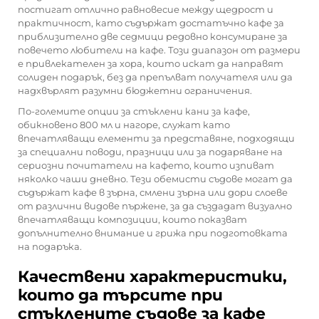
постигат отлично равновесие между щедрост и
практичност, като съдържат достатъчно кафе за
приблизително две седмици редовно консумиране за
повечето любители на кафе. Този диапазон от размери
е привлекателен за хора, които искат да направят
солиден подарък, без да препълват получателя или да
надхвърлят разумни бюджетни ограничения.
По-големите опции за стъклени кани за кафе,
обикновено 800 мл и нагоре, служат като
впечатляващи елементи за представяне, подходящи
за специални поводи, празници или за подаряване на
сериозни почитатели на кафето, които изпиват
няколко чаши дневно. Тези обемисти съдове могат да
съдържат кафе в зърна, смлени зърна или дори слоеве
от различни видове пържене, за да създадат визуално
впечатляващи композиции, които показват
допълнително внимание и грижа при подготовката
на подаръка.
Качествени характеристики,
които да търсите при
стъклените съдове за кафе