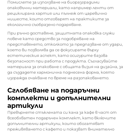
Помислете за използване на биоразградими
опаковъчни материали, като например ленти от
рециклирана хартия или пълнеж от царевично
нишесте, които отговарят на практиките за
екологично съобразено подаряване.
При ръчно доставяне, защитната опаковка служи
повече като средство за подобряване на
представянето, отколкото за предпазване от удари,
което ви позволява да се фокусирате върху
естетическия аспект, като осигурите базова
безопасност при работа с продукта. Съгласувайте
материала за опаковане с общата визия на дизайна, за
да създадете хармонична поднесена форма, която
изгражда очакване по време на разопаковането.
Сглобяване на подаръчни
комплекти и допълнителни
артикули
Превърнете стъклената си кана за кафе в част от
всеобхватен подаръчен комплект, като включите
допълнителни артикули, които обогатяват
преживяването с кафето и показват внимателно