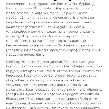
Качеството на избрания от вас стъклен буркан за
кафе директно влияе както върху запазването на
прясността на кафето, така и върху общото
представяне на подаръка. Обърнете внимание на
съдовете от боросиликатно или закалено стъкло,
които предлагат по-висока издръжливост и
устойчивост към температурни промени, които
могат да възникнат по време на съхранение или
транспорт. Тези материали гарантират, че
внимателно подбраните от вас кафени зърна ще
запазят своя оптимален ароматен профил през целия
процес на подаряване.
Механизмите за плътно запечатване са още един
ключов фактор за качество, тъй като кафените зърна
бързо губят ароматните си съставки при контакт с
кислород. Висококачествените стъклени съдове са
оборудвани с гумени уплътнения, силиконови
уплътнители или специализирани заключващи
механизми, които осигуряват херметично затваряне,
запазвайки аромата на кафето и предотвратявайки
вкисването му. Някои напреднали модели включват
еднопосочни клапани, които позволяват отделянето
на въглеродния диоксид, но пречат на проникването