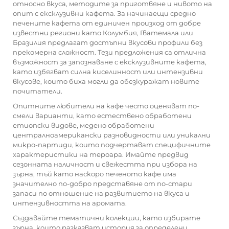
относно вкуса, методите за приготвяне и нивото на
опит с ексклузивни кафета. За начинаещи средно
печените кафета от единичен произход от добре
известни региони като Колумбия, Гватемала или
Бразилия предлагат достъпни вкусови профили без
прекомерна сложност. Тези предложения са отлична
възможност за запознаване с ексклузивните кафета,
като избягват силна киселинност или интензивни
вкусове, които биха могли да обезкуражат новите
почитатели.
Опитните любители на кафе често оценяват по-
смели варианти, като естествено обработени
етиопски видове, медено обработени
централноамерикански разновидности или уникални
микро-партиди, които подчертават специфичните
характеристики на тероара. Имайте предвид
сезонната наличност и свежестта при избора на
зърна, тъй като наскоро печеното кафе има
значително по-добро представяне от по-стари
запаси по отношение на развитието на вкуса и
интензивността на аромата.
Създавайте тематични колекции, като избирате
зърна, които разказват история за определени