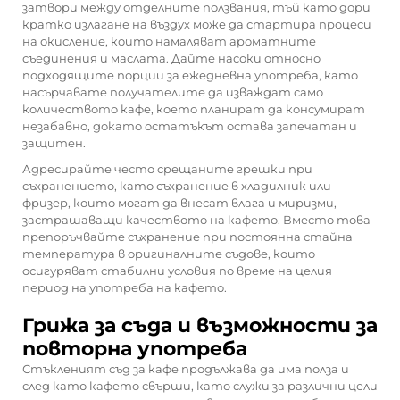
затвори между отделните ползвания, тъй като дори
кратко излагане на въздух може да стартира процеси
на окисление, които намаляват ароматните
съединения и маслата. Дайте насоки относно
подходящите порции за ежедневна употреба, като
насърчавате получателите да изваждат само
количеството кафе, което планират да консумират
незабавно, докато остатъкът остава запечатан и
защитен.
Адресирайте често срещаните грешки при
съхранението, като съхранение в хладилник или
фризер, които могат да внесат влага и миризми,
застрашаващи качеството на кафето. Вместо това
препоръчвайте съхранение при постоянна стайна
температура в оригиналните съдове, които
осигуряват стабилни условия по време на целия
период на употреба на кафето.
Грижа за съда и възможности за
повторна употреба
Стъкленият съд за кафе продължава да има полза и
след като кафето свърши, като служи за различни цели