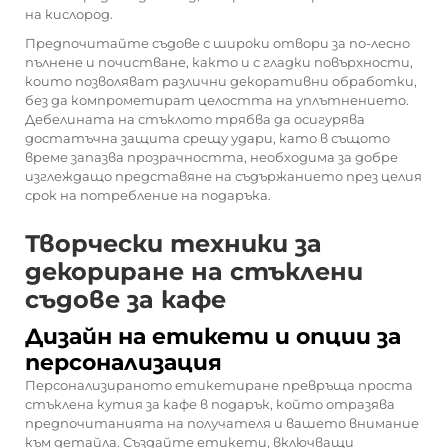
на кислород.
Предпочитайте съдове с широки отвори за по-лесно
пълнене и почистване, както и с гладки повърхности,
които позволяват различни декоративни обработки,
без да компрометират целостта на уплътнението.
Дебелината на стъклото трябва да осигурява
достатъчна защита срещу удари, като в същото
време запазва прозрачността, необходима за добре
изглеждащо представяне на съдържанието през целия
срок на потребление на подаръка.
Творчески техники за
декориране на стъклени
съдове за кафе
Дизайн на етикети и опции за
персонализация
Персонализираното етикетиране превръща проста
стъклена кутия за кафе в подарък, който отразява
предпочитанията на получателя и вашето внимание
към детайла. Създайте етикети, включващи