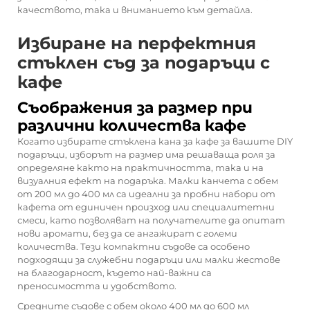
качеството, така и вниманието към детайла.
Избиране на перфектния
стъклен съд за подаръци с
кафе
Съображения за размер при
различни количества кафе
Когато избирате стъклена кана за кафе за вашите DIY
подаръци, изборът на размер има решаваща роля за
определяне както на практичността, така и на
визуалния ефект на подаръка. Малки канчета с обем
от 200 мл до 400 мл са идеални за пробни набори от
кафета от единичен произход или специалитетни
смеси, като позволяват на получателите да опитат
нови аромати, без да се ангажират с големи
количества. Тези компактни съдове са особено
подходящи за служебни подаръци или малки жестове
на благодарност, където най-важни са
преносимостта и удобството.
Средните съдове с обем около 400 мл до 600 мл