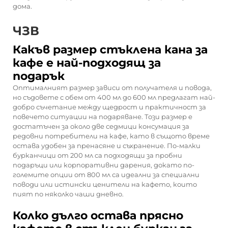
дома.
ЧЗВ
Какъв размер стъклена кана за
кафе е най-подходящ за
подарък
Оптималният размер зависи от получателя и повода,
но съдовете с обем от 400 мл до 600 мл предлагат най-
добро съчетание между щедрост и практичност за
повечето ситуации на подаряване. Този размер е
достатъчен за около две седмици консумация за
редовни потребители на кафе, като в същото време
остава удобен за пренасяне и съхранение. По-малки
бурканчици от 200 мл са подходящи за пробни
подаръци или корпоративни дарения, докато по-
големите опции от 800 мл са идеални за специални
поводи или истински ценители на кафето, които
пият по няколко чаши дневно.
Колко дълго остава прясно