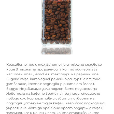
Красивото при използването на стъклени съдове се
крие в тяхната прозрачност, която подчертава
наситените цветове и текстури на различните
видове кафе, като едновременно осигурява плътно
затваряне, което предпазва зърната от влага и
въздух. Независимо дали подготвяте подаръци за
любители на кафе по време на празници, специални
поводи или корпоративни събития, изборът на
подходящ стъклен съд за кафе и неговото подходящо
украсяване може да превърне прост подарък с кафе в
запомнящ се и ценен жест, който отразява както