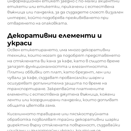
информационен етикет заедно с по-малки акцентни
етикети или етикетки, прикачени с естествена
въжница или панделка, за да създадете слоест визуален
интерес, който подобрява преживяването при
отварянето на опаковката.
Декоративни елементи и
украси
Освен етикетирането, има много декоративни
техники, които могат да подобрят представянето
на стъклената ви кана за кафе, като в същото време
запазят функционалността и елегантността.
Плътни обвивки от плат, като брезент, лен или
чували за кафе, създават провансалски шарм и
осигуряват допълнителна защита по време на
транспортиране. Закрепвайте платнените
елементи с естествена джутена въжница, кожени
ленти или координирани панделки, които допълват
общата цветова гама.
Киселинното травиране или пясъкоструйната
обработка позволяват трайни декоративни шарки
директно върху стъклената повърхност, създавайки
изискани и дълготрайни украси, които не се