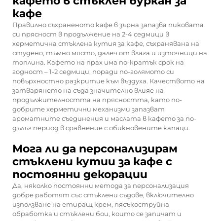
кафето в стъклен буркан за
кафе
Правилно съхраненото кафе в зърна запазва пиковата
си прясност в продължение на 2-4 седмици в
херметична стъклена кутия за кафе, съхранявана на
студено, тъмно място, далеч от влага и източници на
топлина. Кафето на прах има по-кратък срок на
годност – 1-2 седмици, поради по-голямото си
повърхностно разкритие към въздуха. Качеството на
затварянето на съда значително влияе на
продължителността на прясността, като по-
добрите херметични механизми запазват
ароматните съединения и маслата в кафето за по-
дълъг период в сравнение с обикновените капаци.
Мога ли да персонализирам
стъклени кутии за кафе с
постоянни декорации
Да, няколко постоянни метода за персонализация
добре работят със стъклени съдове, включително
използване на етиращ крем, пясъкоструйна
обработка и стъклени бои, които се запичат и