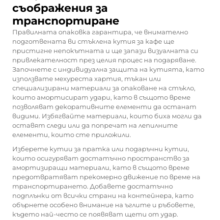
съображения за
транспортиране
Правилната опаковка гарантира, че внимателно
подготвената ви стъклена кутия за кафе ще
пристигне непокътната и ще запази визуалната си
привлекателност през целия процес на подаряване.
Започнете с индивидуална защита на кутията, като
използвате мехуреста хартия, тъкан или
специализирани материали за опаковане на стъкло,
които амортисират удари, като в същото време
позволяват декоративните елементи да останат
видими. Избягвайте материали, които биха могли да
оставят следи или да попречат на лепилните
елементи, които сте приложили.
Изберете кутии за пратка или подаръчни кутии,
които осигуряват достатъчно пространство за
амортизиращи материали, като в същото време
предотвратяват прекомерно движение по време на
транспортирането. Добавете достатъчно
подплънки от всички страни на контейнера, като
обърнете особено внимание на ъглите и ръбовете,
където най-често се появяват щети от удар.