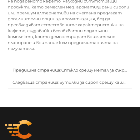
на подареното кафето. Разходни съпътстващи
продукти като ремеслен мед, ароматизирани сиропи
или премиум алтернативи на сметана предлагат
допълнителни опции за ароматизация, без да
преовладяват естествените характеристики на
кафето, създавайки всеобхватни подаръчни
комплекти, които демонстрират внимателно
планиране и внимание към предпочитанията на
получателя.
Предишна страница:
Стъкло срещу метал за съхранение на кафе: Кое запазва по-добре свежестта?
Следваща страница:
Бутилки за сироп срещу кашлица: Сигурностни функции, които всеки производител трябва да знае