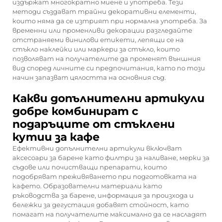
издържат многократно миене и употреба. Тези
методи създават трайни декоративни елементи,
които няма да се изтрият при нормална употреба. За
временни или променливи декорации разгледайте
отстраняеми винилови етикети, лепящи се на
стъкло наклейки или маркери за стъкло, които
позволяват на получателите да променят външния
вид според личните си предпочитания, като по този
начин запазват цялостта на основния съд.
Какви допълнителни артикули
добре комбинират с
подаръците от стъклени
кутии за кафе
Ефективни допълнителни артикули включват
аксесоари за барене като филтри за наливане, мерки за
съдове или почистващи препарати, които
подобряват преживяването при подготовката на
кафето. Образователни материали като
ръководства за барене, информация за произхода и
бележки за дегустация добавят стойност, като
помагат на получателите максимално да се насладят