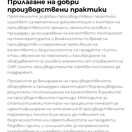
Прилагане на добри
производствени практики
Протоколите за добри производствени практики
изискват изчерпателна документация и контрол на
производствените процеси, околните условия и
процедури за осигуряване на качеството. Контролът
на температурата и влажността по време на
производство и съхранение пряко влияе на
качеството и безопасността на продукта. Чисти
стаи, обучение на персонала и калибриране на
оборудването са основни елементи от спазването на
GMP, които производителите трябва постоянно да
поддържат.
Процесите за валидиране на производственото
оборудване и процедури гарантират възпроизводими
резултати по отношение на качеството в рамките
на производствените партиди. Методите за
статистически контрол на процесите помагат за
идентифициране на отклонения в производствените
параметри, които биха могли да повлияят на
безопасността или ефективността на продукта.
Редовни одити и инициативи за непрекъснато
подобряване осигуряват спазването на добрия