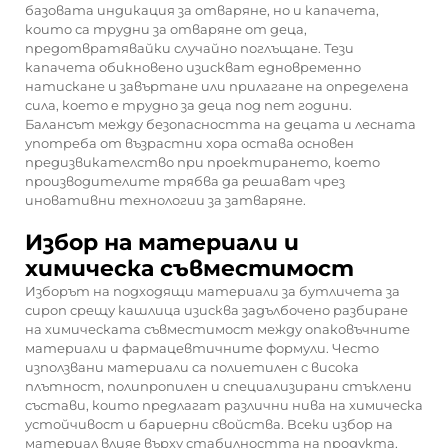
базовата индикация за отваряне, но и капачета,
които са трудни за отваряне от деца,
предотвратявайки случайно поглъщане. Тези
капачета обикновено изискват едновременно
натискане и завъртане или прилагане на определена
сила, което е трудно за деца под пет години.
Балансът между безопасността на децата и лесната
употреба от възрастни хора остава основен
предизвикателство при проектирането, което
производителите трябва да решават чрез
иновативни технологии за затваряне.
Избор на материали и
химическа съвместимост
Изборът на подходящи материали за
бутличета за
сироп срещу кашлица
изисква задълбочено разбиране
на химическата съвместимост между опаковъчните
материали и фармацевтичните формули. Често
използвани материали са полиетилен с висока
плътност, полипропилен и специализирани стъклени
състави, които предлагат различни нива на химическа
устойчивост и бариерни свойства. Всеки избор на
материал влияе върху стабилността на продукта,