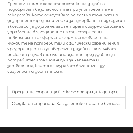
Ергономичните характеристики на дизайна
подобряват безопасността при употребата на
лекарства, като осигуряват по-голяма точност на
дозирането чрез ясни мерки за измерване и подходящи
аксесоари за дозиране, гарантират сигурно хващане и
управление благодарение на текстурирани
повърхности и оформени форми, отговарят на
нуждите на потребители с физически ограничения
чрез принципи на универсален дизайн и намаляват
риска от разливане или инциденти чрез удобни за
потребителите механизми за капачета и
затваряния, които осигуряват баланс между
сигурност и достъпност.
Предишна страница:
DIY кафе подаръци: Идеи за опаковка със стъклени буркани
Следваща страница:
Как да етикетирате бутилки със сироп за кашлица за спазване на изискванията и яснота