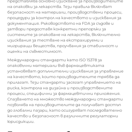
представлява основно изискване за производителите
на опаковки за лекарства. Тези правила включват
безопасност на материали, производствени процеси,
процедури за контрол на качеството и изисквания за
документация. Ръководството на FDA за съдове и
затвори предоставя конкретни препоръки за
системите за опаковане на лекарства, включително
изисквания за тестване на екстрахируеми и
мигриращи вещества, проучвания за стабилност и
оценки на съвместимост.
Международни стандарти като ISO 15378 за
опаковъчни материали във фармацевтиката
установяват допълнителни изисквания за управление
на качеството, които производителите трябва да
прилагат. Тези стандарти засягат управлението на
риска, контрола на дизайна и производствените
процеси, специфични за фармацевтични приложения.
Спазването на множество международни стандарти
позволява на производителите да получават достъп
до глобални пазари, като осигуряват последователно
качество и безопасност в различните регулаторни
юрисдикции.