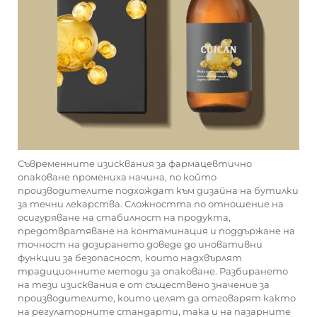
Съвременните изисквания за фармацевтично
опаковане промениха начина, по който
производителите подхождат към дизайна на бутилки
за течни лекарства. Сложността по отношение на
осигуряване на стабилност на продукта,
предотвратяване на контаминация и поддържане на
точност на дозирането доведе до иновативни
функции за безопасност, които надхвърлят
традиционните методи за опаковане. Разбирането
на тези изисквания е от съществено значение за
производителите, които целят да отговарят както
на регулаторните стандарти, така и на пазарните