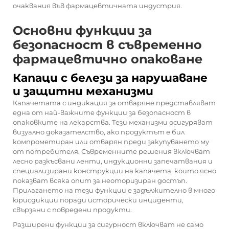
очаквания във фармацевтичната индустрия.
Основни функции за
безопасност в съвременно
фармацевтично опаковане
Капаци с белези за нарушаване
и защитни механизми
Капачетата с индикация за отваряне представляват
една от най-важните функции за безопасност в
опаковките на лекарства. Тези механизми осигуряват
визуално доказателство, ако продуктът е бил
компрометиран или отварян преди закупуването му
от потребителя. Съвременните решения включват
лесно разкъсвани ленти, индукционни запечатвания и
специализирани конструкции на капачета, които ясно
показват всяка опит за неоторизиран достъп.
Прилагането на тези функции е задължително в много
юрисдикции поради исторически инциденти,
свързани с повредени продукти.
Разширени функции за сигурност включват не само