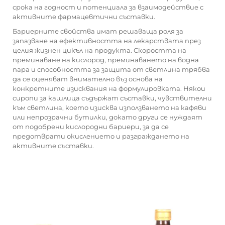
срока на годност и потенциала за взаимодействие с
активните фармацевтични съставки.
Бариерните свойства имат решаваща роля за
запазване на ефективността на лекарствата през
целия жизнен цикъл на продукта. Скоростта на
преминаване на кислород, преминаването на водна
пара и способността за защита от светлина трябва
да се оценяват внимателно въз основа на
конкретните изисквания на формулировката. Някои
сиропи за кашлица съдържат съставки, чувствителни
към светлина, което изисква използването на кафяви
или непрозрачни бутилки, докато други се нуждаят
от подобрени кислородни бариери, за да се
предотврати окислението и разграждането на
активните съставки.