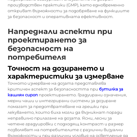
производствен практики (GMP), като едновременно
откриват възможности за подобряване на функциите
за безопасност и оперативната ефективност.
Напреднали аспекти при
проектирането за
безопасност на
потребителя
Точност на дозирането и
характеристики за измерване
Точното измерване на дозата представлява
критичен аспект за безопасността при
бутилка за
кашлян сироп
проектирането. Градуирани означения,
мерни чаши и интегрирани системи за дозиране
помагат за предотвратяване на грешки при
лекуването, които биха могли да възникнат поради
неправилно прилагане на дозата. Ясни, лесни за
четене градуировки с подходящ контраст и размер
позволяват на потребителите с различни визуални
възможности и при различни условия на осветление да