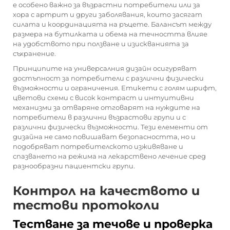
е особено важно за възрастни потребители или за
хора с артрит и други заболявания, които засягат
силата и координацията на ръцете. Балансът между
размера на бутилката и обема на течността влияе
на удобството при ползване и изискванията за
съхранение.
Принципите на универсалния дизайн осигуряват
достъпност за потребители с различни физически
възможности и ограничения. Етикети с голям шрифт,
цветови схеми с висок контраст и интуитивни
механизми за отваряне отговарят на нуждите на
потребители в различни възрастови групи и с
различни физически възможности. Тези елементи от
дизайна не само повишават безопасността, но и
подобряват потребителското изживяване и
спазването на режима на лекарствено лечение сред
разнообразни пациентски групи.
Контрол на качеството и
тестови протоколи
Тестване за течове и проверка