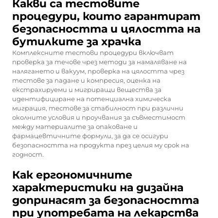
Какви са тестовите
процедури, които гарантират
безопасността и цялостта на
бутилките за храчка
Комплексните тестови процедури включват
проверка за течове чрез методи за намаляване на
налягането и вакуум, проверка на цялостта чрез
тестове за падане и компресия, оценка на
екстрахируеми и мигриращи вещества за
идентифициране на потенциална химическа
миграция, тестове за стабилност при различни
околните условия и проучвания за съвместимост
между материалите за опаковане и
фармацевтичните формули, за да се осигури
безопасността на продукта през целия му срок на
годност.
Как ергономичните
характеристики на дизайна
допринасят за безопасността
при употребата на лекарства