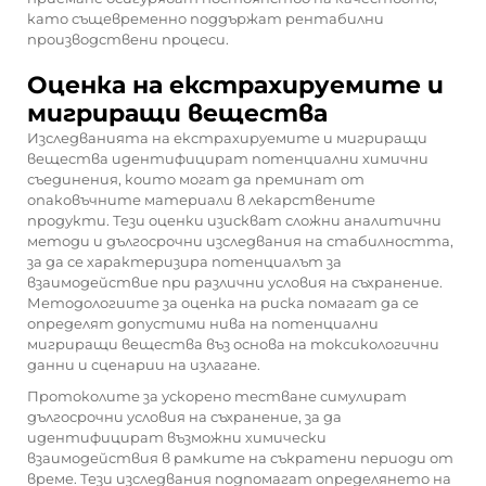
като същевременно поддържат рентабилни
производствени процеси.
Оценка на екстрахируемите и
мигриращи вещества
Изследванията на екстрахируемите и мигриращи
вещества идентифицират потенциални химични
съединения, които могат да преминат от
опаковъчните материали в лекарствените
продукти. Тези оценки изискват сложни аналитични
методи и дългосрочни изследвания на стабилността,
за да се характеризира потенциалът за
взаимодействие при различни условия на съхранение.
Методологиите за оценка на риска помагат да се
определят допустими нива на потенциални
мигриращи вещества въз основа на токсикологични
данни и сценарии на излагане.
Протоколите за ускорено тестване симулират
дългосрочни условия на съхранение, за да
идентифицират възможни химически
взаимодействия в рамките на съкратени периоди от
време. Тези изследвания подпомагат определянето на