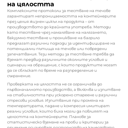
на цялостта
Комплексните протоколи за тестване на течове
гарантират непроницаемостта на контейнерите
през целия жизнен цикъл на продукта – от
производството до крайната употреба. Методи
като тестване чрез намаляване на налягането,
вакуумно тестване и проникване на багрило
предлагат различни подходи за идентифициране на
потенциални пътища на течове или повредени
запечатвания. Тези методи за тестване трябва да
вземат предвид различните околните условия и
сценарии на обращение, с които продуктите могат
да се сблъскат по време на разпределение и
съхранение.
Проверката на цялостта не се ограничава до
първоначалното производство, а включва и изпитване
на стабилността при ускорено стареене и различни
стресови условия. Изпитвания при промяна на
температурата, падане и компресия имитират
реални условия, които биха могли да повлияят на
целостта на контейнерите. Планове за
статистическо вземане на проби и критерии за
приемане осигуряват постоянство на качеството,