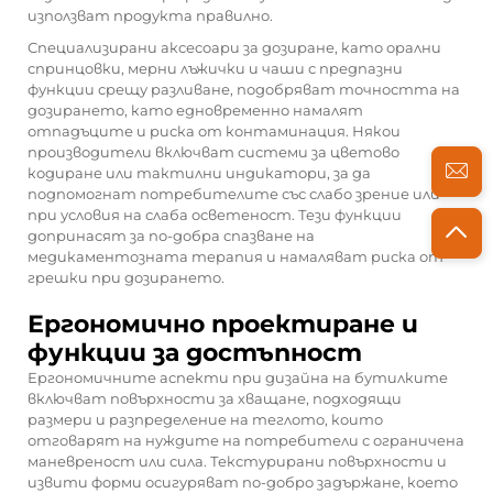
използват продукта правилно.
Специализирани аксесоари за дозиране, като орални
спринцовки, мерни лъжички и чаши с предпазни
функции срещу разливане, подобряват точността на
дозирането, като едновременно намалят
отпадъците и риска от контаминация. Някои
производители включват системи за цветово
кодиране или тактилни индикатори, за да
подпомогнат потребителите със слабо зрение или
при условия на слаба осветеност. Тези функции
допринасят за по-добра спазване на
медикаментозната терапия и намаляват риска от
грешки при дозирането.
Ергономично проектиране и
функции за достъпност
Ергономичните аспекти при дизайна на бутилките
включват повърхности за хващане, подходящи
размери и разпределение на теглото, които
отговарят на нуждите на потребители с ограничена
маневреност или сила. Текстурирани повърхности и
извити форми осигуряват по-добро задържане, което