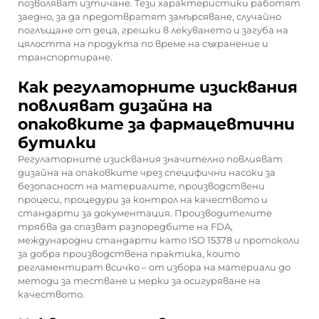
позволяват изтичане. Тези характеристики работят
заедно, за да предотвратят замърсяване, случайно
поглъщане от деца, грешки в лекуването и загуба на
цялостта на продукта по време на съхранение и
транспортиране.
Как регулаторните изисквания
повлияват дизайна на
опаковките за фармацевтични
бутилки
Регулаторните изисквания значително повлияват
дизайна на опаковките чрез специфични насоки за
безопасност на материалите, производствени
процеси, процедури за контрол на качеството и
стандарти за документация. Производителите
трябва да спазват разпоредбите на FDA,
международни стандарти като ISO 15378 и протоколи
за добра производствена практика, които
регламентират всичко – от избора на материали до
методи за тестване и мерки за осигуряване на
качеството.