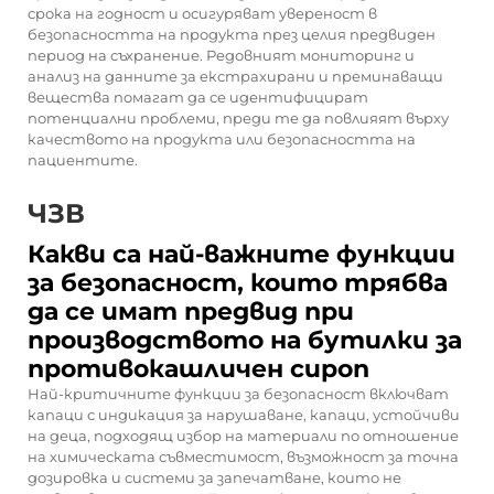
срока на годност и осигуряват увереност в
безопасността на продукта през целия предвиден
период на съхранение. Редовният мониторинг и
анализ на данните за екстрахирани и преминаващи
вещества помагат да се идентифицират
потенциални проблеми, преди те да повлияят върху
качеството на продукта или безопасността на
пациентите.
ЧЗВ
Какви са най-важните функции
за безопасност, които трябва
да се имат предвид при
производството на бутилки за
противокашличен сироп
Най-критичните функции за безопасност включват
капаци с индикация за нарушаване, капаци, устойчиви
на деца, подходящ избор на материали по отношение
на химическата съвместимост, възможност за точна
дозировка и системи за запечатване, които не