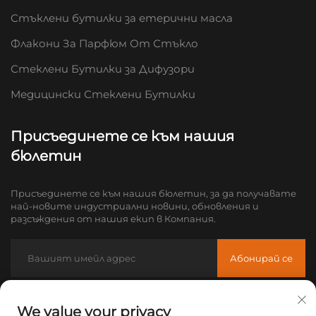
Стъклени бутилки за етерични масла
Флакони За Парфюм От Стъкло
Стеклени Бутилки за Дифузори
Медицински Стеклени Бутилки
Присъединете се към нашия
бюлетин
Присъединете се към нашия бюлетин, за да получавате
най-новите индустриални новини, обновления и
разсъждения от нашия екип в Компания.
Абонирай се
Имейл:
[email protected]
We value your privacy