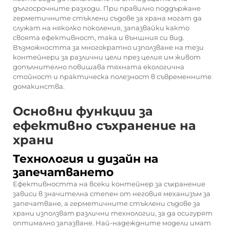
дългосрочните разходи. При правилно поддържане
герметичните стъклени съдове за храна могат да
служат на няколко поколения, запазвайки както
своята ефективност, така и външния си вид.
Възможността за многократно използване на тези
контейнери за различни цели през целия им живот
допълнително повишава тяхната екологична
стойност и практическа полезност в съвременните
домакинства.
Основни функции за
ефективно съхранение на
храни
Технология и дизайн на
запечатването
Ефективността на всеки контейнер за съхранение
зависи в значителна степен от неговия механизъм за
запечатване, а герметичните стъклени съдове за
храни използват различни технологии, за да осигурят
оптимално запазване. Най-надеждните модели имат