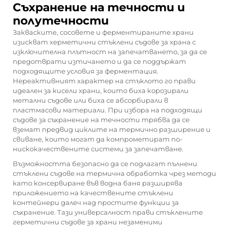
Съхранение на течности и
полутечности
Закваските, сосовете и ферментираните храни
изискват херметични стъклени съдове за храна с
изключителна плътност на запечатването, за да се
предотврати изтичането и да се поддържат
подходящите условия за ферментация.
Нереактивният характер на стъклото го прави
идеален за кисели храни, които биха корозирали
метални съдове или биха се абсорбирали в
пластмасови материали. При избора на подходящи
съдове за съхранение на течности трябва да се
вземат предвид циклите на термично разширение и
свиване, които могат да компрометират по-
нискокачествените системи за запечатване.
Възможността безопасно да се подлагат пълнени
стъклени съдове на термична обработка чрез методи
като консервиране във водна баня разширява
приложението на качествените стъклени
контейнери далеч над простите функции за
съхранение. Тази универсалност прави стъклените
герметични съдове за храни незаменими