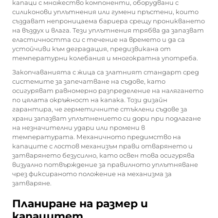
капаци с множество компоненти, оборудвани с
силиконови уплътнения или гумени пръстени, които
създават непроницаема бариера срещу проникването
на въздух и влага. Тези уплътнения трябва да запазват
еластичността си с течение на времето и да са
устойчиви към деградация, предизвикана от
температурни колебания и многократна употреба.
Закопчаванията с жица са златният стандарт сред
системите за запечатване на съдове, като
осигуряват равномерно разпределение на налягането
по цялата окръжност на капака. Този дизайн
гарантира, че
герметичните стъклени съдове за
храни
запазват уплътнението си дори при подлагане
на незначителни удари или промени в
температурата. Механичното предимство на
капаците с лостов механизъм прави отварянето и
затварянето безусилно, като освен това осигурява
визуално потвърждение за правилното уплътняване
чрез фиксираното положение на механизма за
затваряне.
Планиране на размер и
капацитет