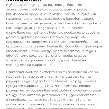
Изборът на подходящи размери за вашите
герметични стъклени съдове за храни изисква
внимателно проучване на моделите на консумация,
наличното място за съхранение и видовете храни,
които планирате да запазвате. По-малките съдове са
най-подходящи за подправки, билки и често
използвани съставки, до които е необходимо редовно
достъп, докато по-големите контейнери са
подходящи за продукти на голямо количество, като
брашно, ориз и сезонни консерви. Ключовият фактор е
съответствието между вместимостта на съда и
обичайните количества за употреба, за да се
минимизира излагането на въздух по време на
периодите на съхранение.
Професионалните експерти по съхранение на храни
препоръчват да се имат стъкленици с различни
размери, за да се задоволят ефективно различните
нужди от съхранение. Стъклениците със среден
размер често осигуряват най-доброто съотношение
между капацитета за съхранение и удобството при
използване, което ги прави идеални за повечето
домакински приложения. При избора на размера на
стъклениците имайте предвид сроковете на