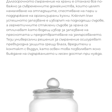
Дългосрочното съхранение на храни е станало все по-
важно за съвременните домакинства, които целят
намаляване на отпадъците, спестяване на пари и
поддържане на организирани кухни. Ключът към
успешното запазване е изборът на подходящи съдове,
а герметичните стъклени съдове за храна се
отличават като водещ избор за запазване на
преснотата и предотвратяване на замърсяването.
Тези универсални решения за съхранение осигуряват
превъзходна защита срещу влага, вредители и
контакт с въздух, като освен това позволяват ясно
виждане на съдържанието и лесен достъп при нужда.