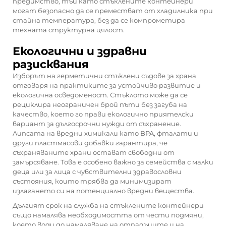
предимство, тъй като стъклените контейнери
могат безопасно да се преместват от хладилника при
стайна температура, без да се компрометира
техната структурна цялост.
Екологични и здравни
разисквания
Изборът на герметични стъклени съдове за храна
отговаря на практиките за устойчиво развитие и
екологична осведоменост. Стъклото може да се
рециклира неограничен брой пъти без загуба на
качество, което го прави екологично приятелски
вариант за дългосрочни нужди от съхранение.
Липсата на вредни химикали като BPA, фталати и
други пластмасови добавки гарантира, че
съхраняваните храни остават свободни от
замърсяване. Това е особено важно за семейства с малки
деца или за лица с чувствителни здравословни
състояния, които трябва да минимизират
излагането си на потенциално вредни вещества.
Дългият срок на служба на стъклените контейнери
също намалява необходимостта от чести подмяни,
което води до намаляване на отпадъците и на