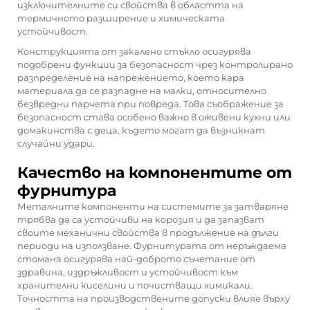
изключителните си свойства в областта на
термичното разширение и химическата
устойчивост.
Конструкцията от закалено стъкло осигурява
подобрени функции за безопасност чрез контролирано
разпределение на напрежението, което кара
материала да се разпадне на малки, относително
безвредни парчета при повреда. Това съображение за
безопасност става особено важно в оживени кухни или
домакинства с деца, където могат да възникнат
случайни удари.
Качество на компонентите от
фурнитура
Металните компоненти на системите за затваряне
трябва да са устойчиви на корозия и да запазват
своите механични свойства в продължение на дълги
периоди на използване. Фурнитурата от неръждаема
стомана осигурява най-доброто съчетание от
здравина, издръжливост и устойчивост към
хранителни киселини и почистващи химикали.
Точността на производствените допуски влияе върху