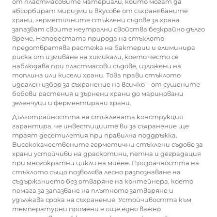
от пластмасовите материали, които могат да
абсорбират миризми и вкусове от съхраняваните
храни, герметичните стъклени съдове за храна
запазват своите неутрални свойства безкрайно дълго
време. Непорестата природа на стъклото
предотвратява растежа на бактерии и елиминира
риска от измиване на химикали, което често се
наблюдава при пластмасови съдове, изложени на
топлина или кисели храни. Това прави стъклото
идеален избор за съхранение на всичко – от сушените
бобови растения и зърнени храни до мариновани
зеленчуци и ферментирани храни.
Дълготрайността на стъклената конструкция
гарантира, че инвестициите ви за съхранение ще
траят десетилетия при правилна поддръжка.
Висококачествените герметични стъклени съдове за
храни устойчиви на драскотини, петна и деградация
при многократни цикли на миене. Прозрачността на
стъклото също позволява лесно разпознаване на
съдържанието без отваряне на контейнера, което
помага за запазване на плътното затваряне и
удължава срока на съхранение. Устойчивостта към
температурни промени е още едно важно