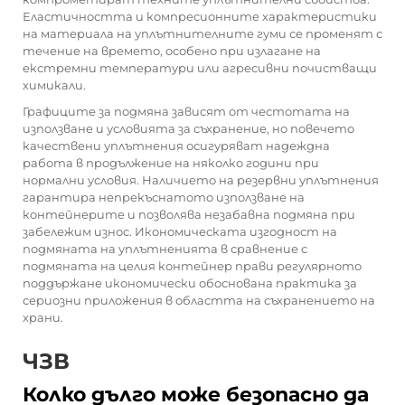
Еластичността и компресионните характеристики
на материала на уплътнителните гуми се променят с
течение на времето, особено при излагане на
екстремни температури или агресивни почистващи
химикали.
Графиците за подмяна зависят от честотата на
използване и условията за съхранение, но повечето
качествени уплътнения осигуряват надеждна
работа в продължение на няколко години при
нормални условия. Наличието на резервни уплътнения
гарантира непрекъснатото използване на
контейнерите и позволява незабавна подмяна при
забележим износ. Икономическата изгодност на
подмяната на уплътненията в сравнение с
подмяната на целия контейнер прави регулярното
поддържане икономически обоснована практика за
сериозни приложения в областта на съхранението на
храни.
ЧЗВ
Колко дълго може безопасно да