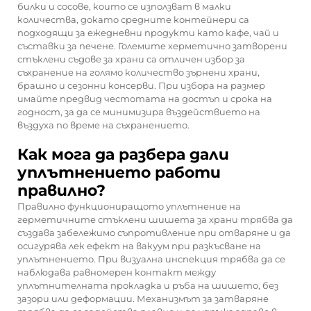
билки и сосове, които се използват в малки
количества, докато средните контейнери са
подходящи за ежедневни продукти като кафе, чай и
съставки за печене. Големите херметично затворени
стъклени съдове за храни са отличен избор за
съхранение на голямо количество зърнени храни,
брашно и сезонни консерви. При избора на размер
имайте предвид честотата на достъп и срока на
годност, за да се минимизира въздействието на
въздуха по време на съхранението.
Как мога да разбера дали
уплътнението работи
правилно?
Правилно функциониращото уплътнение на
герметичните стъклени шишета за храни трябва да
създава забележимо съпротивление при отваряне и да
осигурява лек ефект на вакуум при разкъсване на
уплътнението. При визуална инспекция трябва да се
наблюдава равномерен контакт между
уплътнителната прокладка и ръба на шишето, без
зазори или деформации. Механизмът за затваряне