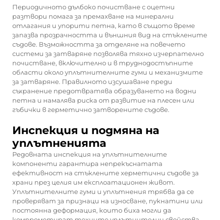
Периодичното дълбоко почистване с оцетни
разтвори помага за премахване на минерални
отлагания и упорити петна, като в същото време
запазва прозрачността и външния вид на стъклените
съдове. Възможността за отделяне на повечето
системи за затваряне позволява тяхно изчерпателно
почистване, включително и в труднодостъпните
области около уплътнителните гуми и механизмите
за затваряне. Правилното изсушаване преди
съхранение предотвратява образуването на водни
петна и намалява риска от развитие на плесен или
гъбички в герметично затворените съдове.
Инспекция и подмяна на
уплътненията
Редовната инспекция на уплътнителните
компоненти гарантира непрекъснатата
ефективност на стъклените херметични съдове за
храни през целия им експлоатационен живот.
Уплътнителните гуми и уплътнения трябва да се
проверяват за признаци на износване, пукнатини или
постоянна деформация, които биха могли да
компрометират техните уплътнителни свойства.