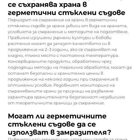
се съхранява храна в
герметични стъклени съдове
Периодът на съхранение на храни в герметични
стъклени съдове за храна зависи от вида на храната,
условията за съхранение и методите на подготвяне.
Правилно изсушени зърнени култури и бобови
растения могат да запазят качеството си в
продължение на 2–3 години, ако се съхраняват на
хладно, тъмно място с постоянна температура.
Консервираните продукти, обработени чрез
подходящи методи на термична обработка, могат да
останат безопасни и хранително ценни в
продължение на няколко години при съхранение в
оптимални условия. Редовният мониторинг на
съхраняваните храни за признаци на разваляне
гарантира хранителната безопасност независимо
от теоретичните граници за съхранение.
Могат ли герметичните
стъклени съдове да се
използват в замразителя?
Повечето най-герметични стъклени съдове за храна