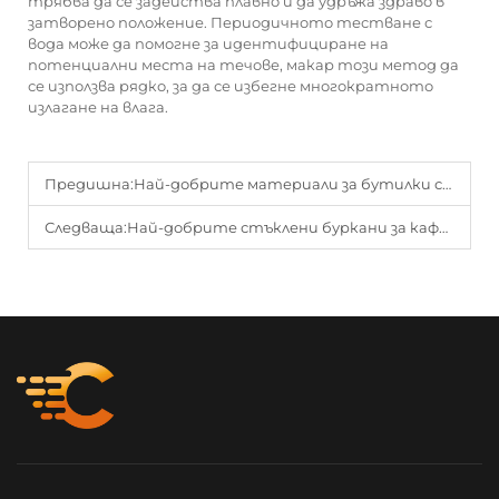
трябва да се задейства плавно и да удръжа здраво в
затворено положение. Периодичното тестване с
вода може да помогне за идентифициране на
потенциални места на течове, макар този метод да
се използва рядко, за да се избегне многократното
излагане на влага.
Предишна:
Най-добрите материали за бутилки със сироп против кашлица: стъкло срещу пластмаса
Следваща:
Най-добрите стъклени буркани за кафе за домашни бариста и кафенета