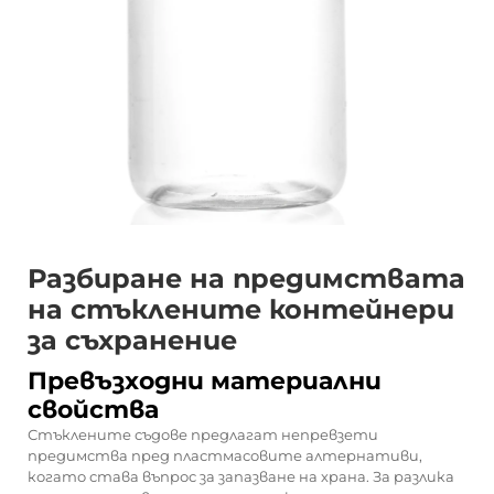
Разбиране на предимствата
на стъклените контейнери
за съхранение
Превъзходни материални
свойства
Стъклените съдове предлагат непревзети
предимства пред пластмасовите алтернативи,
когато става въпрос за запазване на храна. За разлика