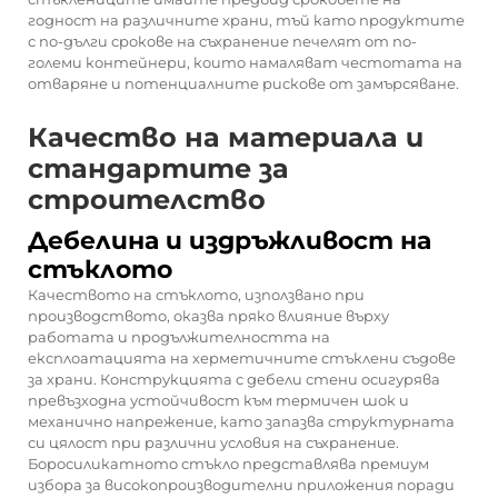
годност на различните храни, тъй като продуктите
с по-дълги срокове на съхранение печелят от по-
големи контейнери, които намаляват честотата на
отваряне и потенциалните рискове от замърсяване.
Качество на материала и
стандартите за
строителство
Дебелина и издръжливост на
стъклото
Качеството на стъклото, използвано при
производството, оказва пряко влияние върху
работата и продължителността на
експлоатацията на херметичните стъклени съдове
за храни. Конструкцията с дебели стени осигурява
превъзходна устойчивост към термичен шок и
механично напрежение, като запазва структурната
си цялост при различни условия на съхранение.
Боросиликатното стъкло представлява премиум
избора за високопроизводителни приложения поради