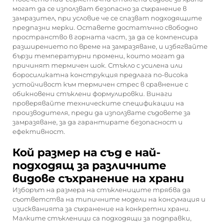
могат да се използват безопасно за съхранение в
замразител, при условие че се спазват подходящите
предпазни мерки. Оставете достатъчно свободно
пространство в горната част, за да се компенсира
разширението по време на замразяване, и избягвайте
бързи температурни промени, които могат да
причинят термичен шок. Стъкло с усилена или
боросиликатна конструкция предлага по-висока
устойчивост към термичен стрес в сравнение с
обикновени стъклени формулировки. Винаги
проверявайте техническите спецификации на
производителя, преди да използвате съдовете за
замразяване, за да гарантирате безопасност и
ефективност.
Кой размер на съд е най-
подходящ за различните
видове съхранение на храни
Изборът на размера на стъклениците трябва да
съответства на типичните модели на консумация и
изискванията за съхранение на конкретни храни.
Малките стъкленици са подходящи за подправки,