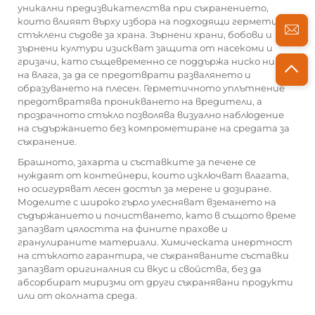
уникални предизвикателства при съхранението,
които влияят върху избора на подходящи герметични
стъклени съдове за храна. Зърнени храни, бобови и
зърнени култури изискват защита от насекоми и
гризачи, като същевременно се поддържа ниско ниво
на влага, за да се предотврати развалянето и
образуването на плесен. Герметичното уплътнение
предотвратява проникването на вредители, а
прозрачното стъкло позволява визуално наблюдение
на съдържанието без компрометиране на средата за
съхранение.
Брашното, захарта и съставките за печене се
нуждаят от контейнери, които изключват влагата,
но осигуряват лесен достъп за мерене и дозиране.
Моделите с широко гърло улесняват вземането на
съдържанието и почистването, като в същото време
запазват цялостта на фините прахове и
гранулираните материали. Химическата инертност
на стъклото гарантира, че съхраняваните съставки
запазват оригиналния си вкус и свойства, без да
абсорбират миризми от други съхранявани продукти
или от околната среда.