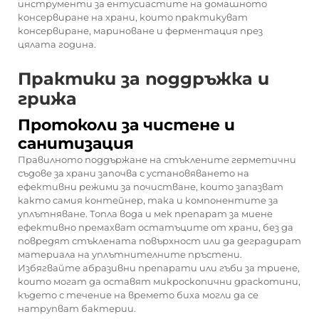
инструменти за ентусиастите на домашното
консервиране на храни, които практикуват
консервиране, мариноване и ферментация през
цялата година.
Практики за поддръжка и
грижа
Протоколи за чистене и
санитизация
Правилното поддържане на стъклените герметични
съдове за храни започва с установяването на
ефективни режими за почистване, които запазват
както самия контейнер, така и компонентите за
уплътняване. Топла вода и мек препарат за миене
ефективно премахват остатъците от храни, без да
повредят стъклената повърхност или да деградират
материала на уплътнителните пръстени.
Избягвайте абразивни препарати или гъби за триене,
които могат да оставят микроскопични драскотини,
където с течение на времето биха могли да се
натрупват бактерии.