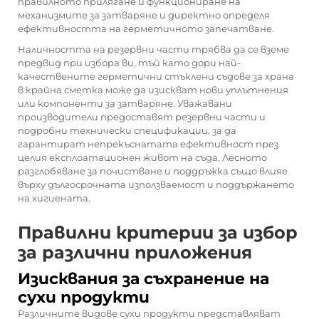
правилното прилягане и функциониране на
механизмите за затваряне и директно определя
ефективността на герметичното запечатване.
Наличността на резервни части трябва да се вземе
предвид при избора ви, тъй като дори най-
качествените герметични стъклени съдове за храна
в крайна сметка може да изискват нови уплътнения
или компоненти за затваряне. Уважавани
производители предоставят резервни части и
подробни технически спецификации, за да
гарантират непрекъснатата ефективност през
целия експлоатационен живот на съда. Лесното
разглобяване за почистване и поддръжка също влияе
върху дългосрочната използваемост и поддържането
на хигиената.
Правилни критерии за избор
за различни приложения
Изисквания за съхранение на
сухи продукти
Различните видове сухи продукти представляват