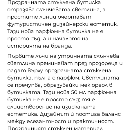
Прозрачната стъклена бутилка
отразява слънчевата светлина, а
простите линии очертават
футуристичен дизайнерски естетик.
Тази нова парфюмна бутилка не е
просто съд, а и началото на
историята на бранда.
Първите лъчи на утринната слънчева
светлина преминават през прозореца и
падат върху прозрачната стъклена
бутилка, пълна с парфюм. Светлината
се пречупва, образувайки мек ореол в
бутилката. Тази нова 50 мл парфюмна
бутилка не е просто съд; тя е
олицетворение на изисканата
естетика. Дизайнът ѝ постига баланс
между елегантност и практичност.
Прозрачният стъклен материал