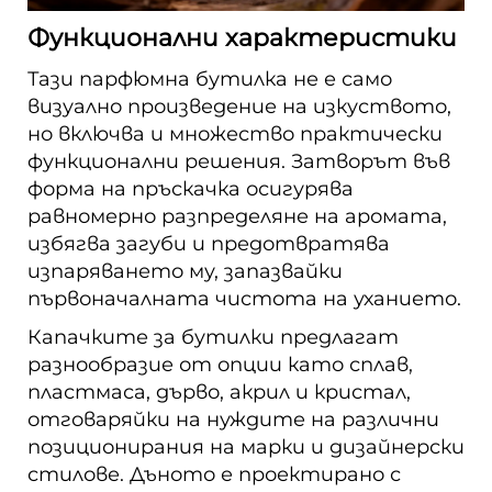
Функционални характеристики
Тази парфюмна бутилка не е само
визуално произведение на изкуството,
но включва и множество практически
функционални решения. Затворът във
форма на пръскачка осигурява
равномерно разпределяне на аромата,
избягва загуби и предотвратява
изпаряването му, запазвайки
първоначалната чистота на уханието.
Капачките за бутилки предлагат
разнообразие от опции като сплав,
пластмаса, дърво, акрил и кристал,
отговаряйки на нуждите на различни
позиционирания на марки и дизайнерски
стилове. Дъното е проектирано с