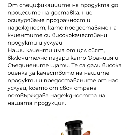
От спецификациите на продукта до
процесите на доставка, ние
осигуряваме прозрачност и
надеждност, като предоставяме на
клиентите си висококачествени
продукти и услуги.
Наши клиенти има от цял свят,
включително пазари като Франция и
Съединените щати. Те са дали висока
оценка за качеството на нашите
продукти и предоставяните от нас
услуги, което от своя страна
потвърждава надеждността на
нашата продукция.