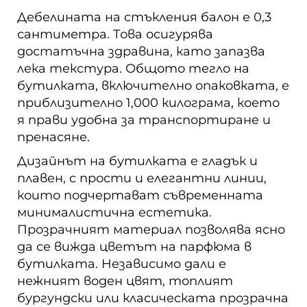
Дебелината на стъкления балон е 0,3
сантиметра. Това осигурява
достатъчна здравина, като запазва
лека текстура. Общото тегло на
бутилката, включително опаковката, е
приблизително 1,000 килограма, което
я прави удобна за транспортиране и
пренасяне.
Дизайнът на бутилката е гладък и
плавен, с прости и елегантни линии,
които подчертават съвременната
минималистична естетика.
Прозрачният материал позволява ясно
да се вижда цветът на парфюма в
бутилката. Независимо дали е
нежният воден цвят, топлият
бургундски или класическата прозрачна