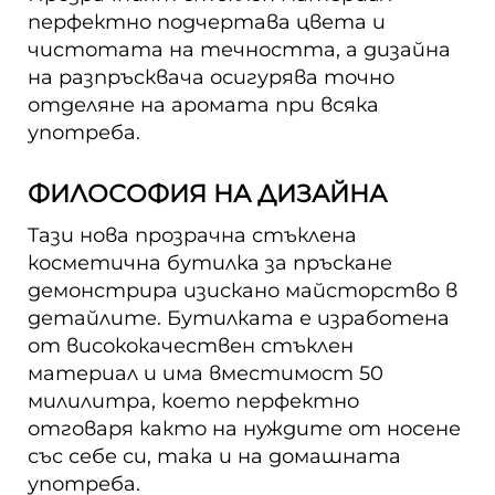
перфектно подчертава цвета и
чистотата на течността, а дизайна
на разпръсквача осигурява точно
отделяне на аромата при всяка
употреба.
ФИЛОСОФИЯ НА ДИЗАЙНА
Тази нова прозрачна стъклена
косметична бутилка за пръскане
демонстрира изискано майсторство в
детайлите. Бутилката е изработена
от висококачествен стъклен
материал и има вместимост 50
милилитра, което перфектно
отговаря както на нуждите от носене
със себе си, така и на домашната
употреба.