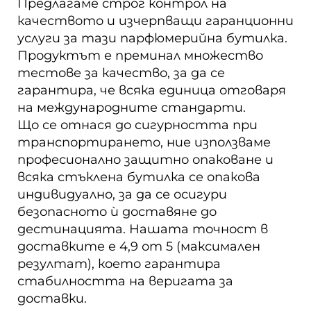
Предлагаме строг контрол на
качеството и изчерпващи гаранционни
услуги за тази парфюмерийна бутилка.
Продуктът е преминал множество
тестове за качество, за да се
гарантира, че всяка единица отговаря
на международните стандарти.
Що се отнася до сигурността при
транспортирането, ние използваме
професионално защитно опаковане и
всяка стъклена бутилка се опакова
индивидуално, за да се осигури
безопасното ѝ доставяне до
дестинацията. Нашата точност в
доставките е 4,9 от 5 (максимален
резултат), което гарантира
стабилността на веригата за
доставки.