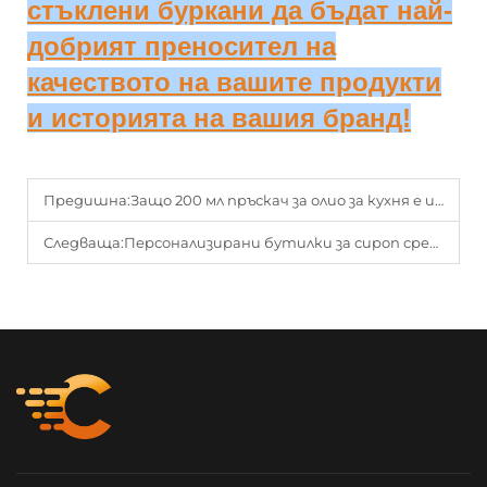
стъклени буркани да бъдат най-
добрият преносител на
качеството на вашите продукти
и историята на вашия бранд!
Предишна:
Защо 200 мл пръскач за олио за кухня е идеален избор за хранителната индустрия?
Следваща:
Персонализирани бутилки за сироп срещу кашлица: Съвети за дизайн за фармацевтични марки