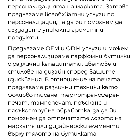
персонализацията на марката. Затова
предлагаме всеобхватни услуги по
персонализация, за да ви помогнем да
създадете уникални ароматни
продукти.
Предлагаме OEM и ODM услуги и можем
да персонализираме парфюмни бутилки
с различни капацитети, цветове и
стилове на дизайн според вашите
изисквания. В отношение на печата
предлагаме различни техники като
фолиово тисане, термотрансферен
печат, тампопечат, пръскане и
пясъкоструйна обработка, за да ви
помогнем да отпечатате логото на
марката или дизайнерски елементи
върху тялото на бутилката.