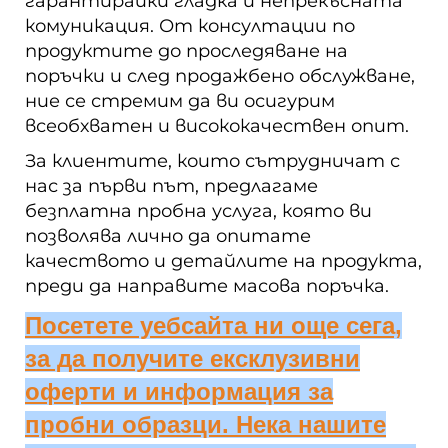
гарантирайки гладка и непрекъсната
комуникация. От консултации по
продуктите до проследяване на
поръчки и след продажбено обслужване,
ние се стремим да ви осигурим
всеобхватен и висококачествен опит.
За клиентите, които сътрудничат с
нас за първи път, предлагаме
безплатна пробна услуга, която ви
позволява лично да опитате
качеството и детайлите на продукта,
преди да направите масова поръчка.
Посетете уебсайта ни още сега,
за да получите ексклузивни
оферти и информация за
пробни образци. Нека нашите