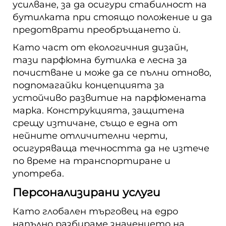
усилване, за да осигури стабилност на
бутилката при стоящо положение и да
предотврати преобръщането ѝ.
Като част от екологичния дизайн,
тази парфюмна бутилка е лесна за
почистване и може да се пълни отново,
подпомагайки концепцията за
устойчиво развитие на парфюмената
марка. Конструкцията, защитена
срещу изтичане, също е една от
нейните отличителни черти,
осигуряваща течността да не изтече
по време на транспортиране и
употреба.
Персонализирани услуги
Като глобален търговец на едро
напълно разбираме значението на