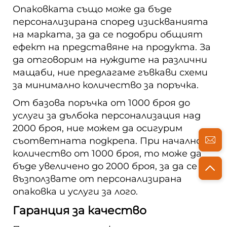
Опаковката също може да бъде
персонализирана според изискванията
на марката, за да се подобри общият
ефект на представяне на продукта. За
да отговорим на нуждите на различни
мащаби, ние предлагаме гъвкави схеми
за минимално количество за поръчка.
От базова поръчка от 1000 броя до
услуги за дълбока персонализация над
2000 броя, ние можем да осигурим
съответната подкрепа. При начално
количество от 1000 броя, то може да
бъде увеличено до 2000 броя, за да се
възползвате от персонализирана
опаковка и услуги за лого.
Гаранция за качество