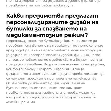
точни измервания при дозиране и удобно държане за
предвидената потребителска група.
Какви предимства предлагат
персонализираните дизайн на
бутилки за спазването на
медикаментозния режим?
Персонализираните бутилки за кашлица могат да
подобрят спазването на медикаментозното лечение
чрез подобряване на ергономиката, ясни инструкции
за дозиране и потребителски удобни функции, като
например повърхности с добър хват и възможност за
прецизно измерване. Визуалните елементи на дизайна,
които ясно комуникират информацията за
дозирането и инструкциите за употреба, помагат да
се намалят грешките при приемане на лекарства.
Освен това уникалните дизайн-решения на
бутилките, които пациентите намират
привлекателни или удобни за употреба, могат да
насърчават по-добра съгласност с предписаните
лечебни режими.