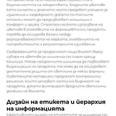
безопасността на лекарствата. Хладните цветове
като синьото и зеленото често предават усещане за
изцеление и надеждност, докато по-топлите
отсенки могат да предизвикват асоциации с
комфорт и грижа. Стратегическото използване на
цветове в опаковките на фармацевтични продукти
трябва да осигурява баланс между
разпознаваемостта на марката, очакванията на
потребителите и регулаторните изисквания.
Съображенията за прозрачност също влияят върху
избора на цветове за шишенца със сироп срещу
кашлица. Макар прозрачните шишенца да позволяват
визуализация на продукта, те може да не осигуряват
достатъчна защита от светлина за някои формули.
Оцветените материали предлагат компромисни
решения, които запазват частична видимост на
продукта, докато филтрират вредните светлинни
дължини на вълната.
Дизайн на етикета и йерархия
на информацията
Ефективният дизайн на етикетите за шишенца със