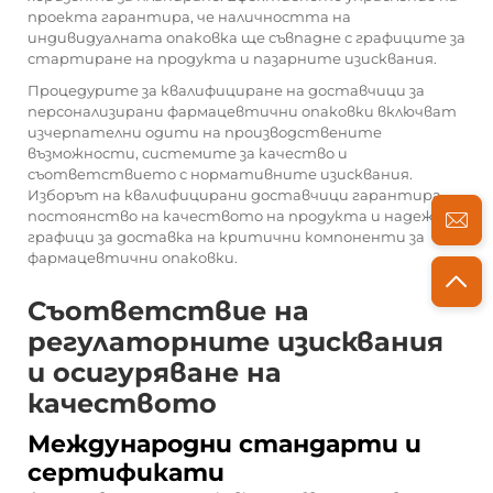
проекта гарантира, че наличността на
индивидуалната опаковка ще съвпадне с графиците за
стартиране на продукта и пазарните изисквания.
Процедурите за квалифициране на доставчици за
персонализирани фармацевтични опаковки включват
изчерпателни одити на производствените
възможности, системите за качество и
съответствието с нормативните изисквания.
Изборът на квалифицирани доставчици гарантира
постоянство на качеството на продукта и надеждни
графици за доставка на критични компоненти за
фармацевтични опаковки.
Съответствие на
регулаторните изисквания
и осигуряване на
качеството
Международни стандарти и
сертификати