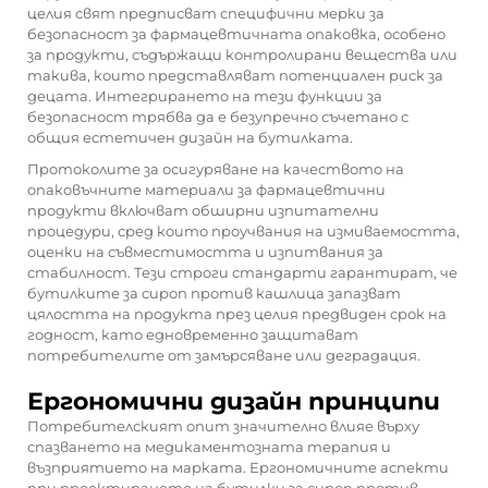
целия свят предписват специфични мерки за
безопасност за фармацевтичната опаковка, особено
за продукти, съдържащи контролирани вещества или
такива, които представляват потенциален риск за
децата. Интегрирането на тези функции за
безопасност трябва да е безупречно съчетано с
общия естетичен дизайн на бутилката.
Протоколите за осигуряване на качеството на
опаковъчните материали за фармацевтични
продукти включват обширни изпитателни
процедури, сред които проучвания на измиваемостта,
оценки на съвместимостта и изпитвания за
стабилност. Тези строги стандарти гарантират, че
бутилките за сироп против кашлица запазват
цялостта на продукта през целия предвиден срок на
годност, като едновременно защитават
потребителите от замърсяване или деградация.
Ергономични дизайн принципи
Потребителският опит значително влияе върху
спазването на медикаментозната терапия и
възприятието на марката. Ергономичните аспекти