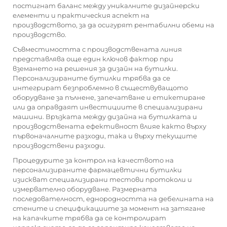
постигнат баланс между уникалните дизайнерски
елементи и практическия аспект на
производството, за да осигурят рентабилни обеми на
производство.
Съвместимостта с производствената линия
представлява още един ключов фактор при
вземането на решения за дизайн на бутилки.
Персонализираните бутилки трябва да се
интегрират безпроблемно в съществуващото
оборудване за пълнене, запечатване и етикетиране
или да оправдаят инвестициите в специализирани
машини. Връзката между дизайна на бутилката и
производствената ефективност влияе както върху
първоначалните разходи, така и върху текущите
производствени разходи.
Процедурите за контрол на качеството на
персонализираните фармацевтични бутилки
изискват специализирани тестови протоколи и
измервателно оборудване. Размерната
последователност, еднородността на дебелината на
стените и спецификациите за момент на затягане
на капачките трябва да се контролират