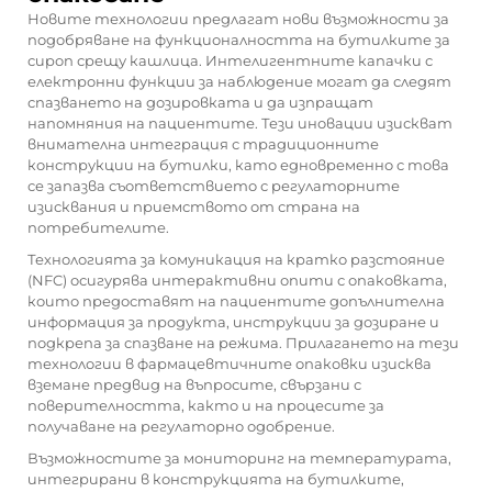
Новите технологии предлагат нови възможности за
подобряване на функционалността на бутилките за
сироп срещу кашлица. Интелигентните капачки с
електронни функции за наблюдение могат да следят
спазването на дозировката и да изпращат
напомняния на пациентите. Тези иновации изискват
внимателна интеграция с традиционните
конструкции на бутилки, като едновременно с това
се запазва съответствието с регулаторните
изисквания и приемството от страна на
потребителите.
Технологията за комуникация на кратко разстояние
(NFC) осигурява интерактивни опити с опаковката,
които предоставят на пациентите допълнителна
информация за продукта, инструкции за дозиране и
подкрепа за спазване на режима. Прилагането на тези
технологии в фармацевтичните опаковки изисква
вземане предвид на въпросите, свързани с
поверителността, както и на процесите за
получаване на регулаторно одобрение.
Възможностите за мониторинг на температурата,
интегрирани в конструкцията на бутилките,