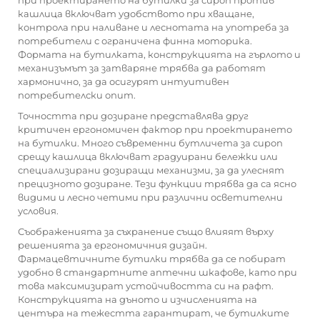
при проектирането на бутилки за сироп против
кашлица включват удобството при хващане,
контрола при наливане и леснотата на употреба за
потребители с ограничена финна моторика.
Формата на бутилката, конструкцията на гърлото и
механизъмът за затваряне трябва да работят
хармонично, за да осигурят интуитивен
потребителски опит.
Точността при дозиране представлява друг
критичен ергономичен фактор при проектирането
на бутилки. Много съвременни
бутличета за сироп
срещу кашлица
включват градуирани бележки или
специализирани дозиращи механизми, за да улеснят
прецизното дозиране. Тези функции трябва да са ясно
видими и лесно четими при различни осветителни
условия.
Съображенията за съхранение също влияят върху
решенията за ергономичния дизайн.
Фармацевтичните бутилки трябва да се побират
удобно в стандартните аптечни шкафове, като при
това максимизират устойчивостта си на рафт.
Конструкцията на дъното и изчисленията на
центъра на тежестта гарантират, че бутилките