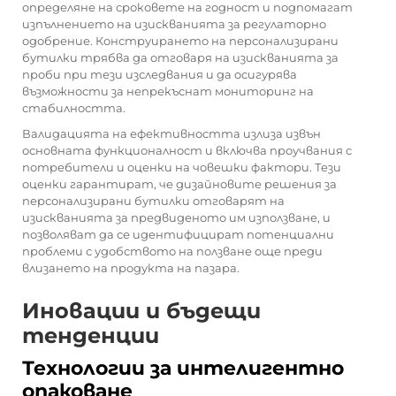
определяне на сроковете на годност и подпомагат
изпълнението на изискванията за регулаторно
одобрение. Конструирането на персонализирани
бутилки трябва да отговаря на изискванията за
проби при тези изследвания и да осигурява
възможности за непрекъснат мониторинг на
стабилността.
Валидацията на ефективността излиза извън
основната функционалност и включва проучвания с
потребители и оценки на човешки фактори. Тези
оценки гарантират, че дизайновите решения за
персонализирани бутилки отговарят на
изискванията за предвиденото им използване, и
позволяват да се идентифицират потенциални
проблеми с удобството на ползване още преди
влизането на продукта на пазара.
Иновации и бъдещи
тенденции
Технологии за интелигентно
опаковане