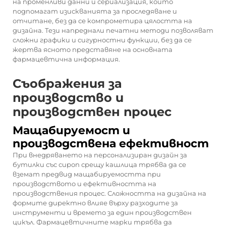
на променливи данни и сериализация, които
подпомагат изискванията за проследяване и
отчитане, без да се компрометира цялостта на
дизайна. Тези напреднали печатни методи позволяват
сложни графики и сигурностни функции, без да се
жертва ясното представяне на основната
фармацевтична информация.
Съображения за
производство и
производствен процес
Мащабируемост и
производствена ефективност
При внедряването на персонализиран дизайн за
бутилки със сироп срещу кашлица трябва да се
вземат предвид мащабируемостта при
производството и ефективността на
производствения процес. Сложността на дизайна на
формите директно влияе върху разходите за
инструменти и времето за един производствен
цикъл. Фармацевтичните марки трябва да