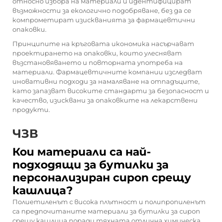
относно избора на материали и идентифицират
възможности за екологично подобряване, без да се
компрометират изискванията за фармацевтични
опаковки.
Принципите на кръговата икономика насърчават
проектирането на опаковки, които улесняват
възстановяването и повторната употреба на
материали. Фармацевтичните компании изследват
иновативни подходи за намаляване на отпадъците,
като запазват високите стандарти за безопасност и
качество, изисквани за опаковките на лекарствени
продукти.
ЧЗВ
Кои материали са най-
подходящи за бутилки за
персонализиран сироп срещу
кашлица?
Полиетиленът с висока плътност и полипропиленът
са предпочитаните материали за бутилки за сироп
срещу кашлица поради тяхната отлична химическа