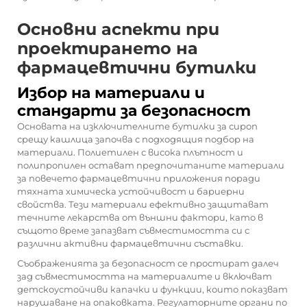
Основни аспекти при
проектирането на
фармацевтични бутилки
Избор на материали и
стандарти за безопасност
Основата на изключителните бутилки за сироп
срещу кашлица започва с подходящия подбор на
материали. Полиетилен с висока плътност и
полипропилен остават предпочитаните материали
за повечето фармацевтични приложения поради
тяхната химическа устойчивост и бариерни
свойства. Тези материали ефективно защитават
течните лекарства от външни фактори, като в
същото време запазват съвместимостта си с
различни активни фармацевтични съставки.
Съображенията за безопасност се простират далеч
зад съвместимостта на материалите и включват
детскоустойчиви капачки и функции, които показват
нарушаване на опаковката. Регулаторните органи по