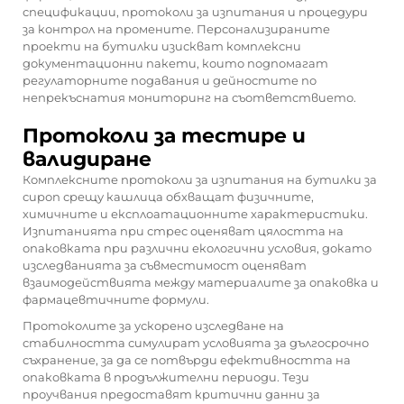
спецификации, протоколи за изпитания и процедури
за контрол на промените. Персонализираните
проекти на бутилки изискват комплексни
документационни пакети, които подпомагат
регулаторните подавания и дейностите по
непрекъснатия мониторинг на съответствието.
Протоколи за тестирe и
валидиране
Комплексните протоколи за изпитания на бутилки за
сироп срещу кашлица обхващат физичните,
химичните и експлоатационните характеристики.
Изпитанията при стрес оценяват цялостта на
опаковката при различни екологични условия, докато
изследванията за съвместимост оценяват
взаимодействията между материалите за опаковка и
фармацевтичните формули.
Протоколите за ускорено изследване на
стабилността симулират условията за дългосрочно
съхранение, за да се потвърди ефективността на
опаковката в продължителни периоди. Тези
проучвания предоставят критични данни за