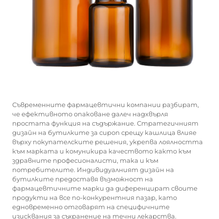
Съвременните фармацевтични компании разбират,
че ефективното опаковане далеч надхвърля
простата функция на съдържание. Стратегичният
дизайн на бутилките за сироп срещу кашлица влияе
върху покупателските решения, укрепва лоялността
към марката и комуникира качеството както към
здравните професионалисти, така и към
потребителите. Индивидуалният дизайн на
бутилките предоставя възможност на
фармацевтичните марки да диференцират своите
продукти на все по-конкурентния пазар, като
едновременно отговарят на специфичните
изисквания за съхранение на течни лекарства.