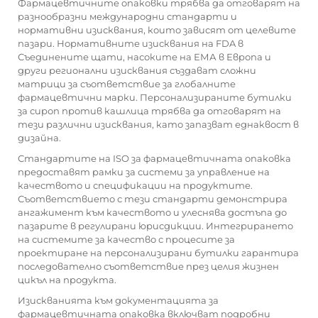
Фармацевтичните опаковки трябва да отговарят на
разнообразни международни стандарти и
нормативни изисквания, които зависят от целевите
пазари. Нормативните изисквания на FDA в
Съединените щати, насоките на ЕМА в Европа и
други регионални изисквания създават сложни
матрици за съответствие за глобалните
фармацевтични марки. Персонализираните бутилки
за сироп против кашлица трябва да отговарят на
тези различни изисквания, като запазват еднаквост в
дизайна.
Стандартите на ISO за фармацевтичната опаковка
предоставят рамки за системи за управление на
качеството и спецификации на продуктите.
Съответствието с тези стандарти демонстрира
ангажимент към качеството и улеснява достъпа до
пазарите в регулирани юрисдикции. Интегрирането
на системите за качество с процесите за
проектиране на персонализирани бутилки гарантира
последователно съответствие през целия жизнен
цикъл на продукта.
Изискванията към документацията за
фармацевтичната опаковка включват подробни