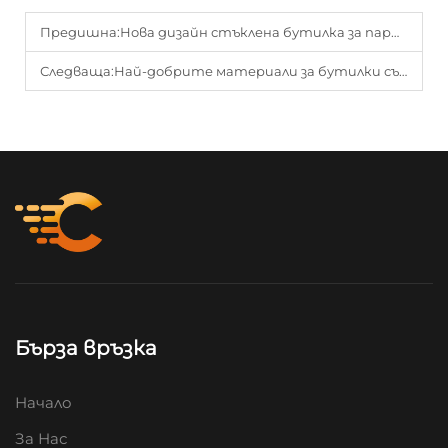
Предишна:
Нова дизайн стъклена бутилка за парфюм: Създайте вашето ексклузивно преживяване
Следваща:
Най-добрите материали за бутилки със сироп против кашлица: стъкло срещу пластмаса
Бърза връзка
Начало
За Нас