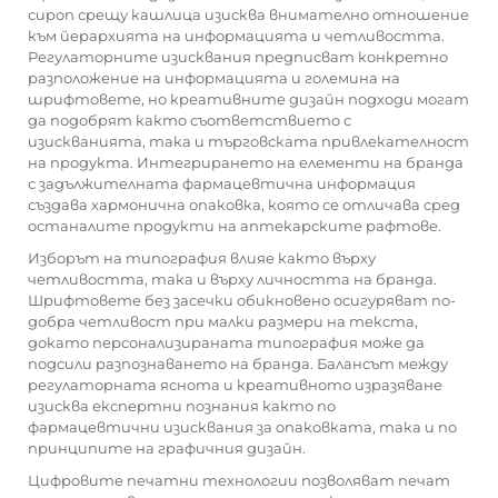
сироп срещу кашлица изисква внимателно отношение
към йерархията на информацията и четливостта.
Регулаторните изисквания предписват конкретно
разположение на информацията и големина на
шрифтовете, но креативните дизайн подходи могат
да подобрят както съответствието с
изискванията, така и търговската привлекателност
на продукта. Интегрирането на елементи на бранда
с задължителната фармацевтична информация
създава хармонична опаковка, която се отличава сред
останалите продукти на аптекарските рафтове.
Изборът на типография влияе както върху
четливостта, така и върху личността на бранда.
Шрифтовете без засечки обикновено осигуряват по-
добра четливост при малки размери на текста,
докато персонализираната типография може да
подсили разпознаването на бранда. Балансът между
регулаторната яснота и креативното изразяване
изисква експертни познания както по
фармацевтични изисквания за опаковката, така и по
принципите на графичния дизайн.
Цифровите печатни технологии позволяват печат