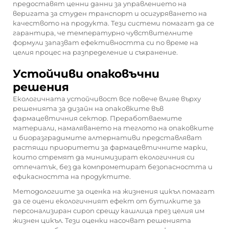
предоставят ценни данни за управлението на
веригата за студен транспорт и осигуряването на
качеството на продукта. Тези системи помагат да се
гарантира, че температурно чувствителните
формули запазват ефективността си по време на
целия процес на разпределение и съхранение.
Устойчиви опаковъчни
решения
Екологичната устойчивост все повече влияе върху
решенията за дизайн на опаковките във
фармацевтичния сектор. Преработваемите
материали, намаляването на теглото на опаковките
и биоразградимите алтернативи представляват
растящи приоритети за фармацевтичните марки,
които стремят да минимизират екологичния си
отпечатък, без да компрометират безопасността и
ефикасността на продуктите.
Методологиите за оценка на жизнения цикъл помагат
да се оцени екологичният ефект от бутилките за
персонализиран сироп срещу кашлица през целия им
жизнен цикъл. Тези оценки насочват решенията