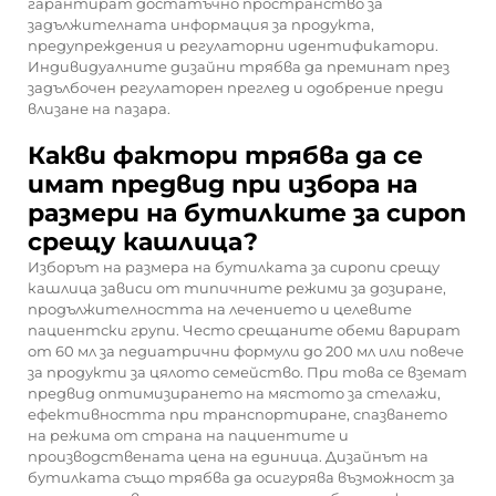
гарантират достатъчно пространство за
задължителната информация за продукта,
предупреждения и регулаторни идентификатори.
Индивидуалните дизайни трябва да преминат през
задълбочен регулаторен преглед и одобрение преди
влизане на пазара.
Какви фактори трябва да се
имат предвид при избора на
размери на бутилките за сироп
срещу кашлица?
Изборът на размера на бутилката за сиропи срещу
кашлица зависи от типичните режими за дозиране,
продължителността на лечението и целевите
пациентски групи. Често срещаните обеми варират
от 60 мл за педиатрични формули до 200 мл или повече
за продукти за цялото семейство. При това се вземат
предвид оптимизирането на мястото за стелажи,
ефективността при транспортиране, спазването
на режима от страна на пациентите и
производствената цена на единица. Дизайнът на
бутилката също трябва да осигурява възможност за