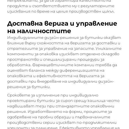
непрекъснато, за да се гарантира качеството на
продукта и съответствието му с регулаторните
изисквания по време на целия производствен цикъл.
Доставна верига и управление
на наличностите
Индивидуалните дизайн-решения за бутилки оказват
влияние върху сложността на веригата за доставки и
стратегиите за управление на запасите. Уникалните
компоненти за опаковка изискват отделено складово
пространство и специализирани процедури за
обработка. Фармацевтичните компании трябва да
оценяват баланса между диференциацията на
опаковката и ефективността на веригата за
доставки при внедряване на индивидуални дизайн-
решения за бутилки.
Сроковете за изпълнение при индивидуално
проектирани бутилки за сироп срещу кашлица често
надвишават тези при стандартните опаковъчни
решения. Изработването на форми, процесите за
одобряване на пробни образци и първоначалните
производствени серии изискват по-продължителни
хоризонти за планиране. Ефективното управление на