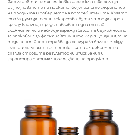
Фармацевтичната опаковка играе ключова роля за
разпознаването на марката, безопасното съхранение
на продукта и доверието на потребителите. Когато
става дума за течни лекарства, бутилките за сироп
срещу кашлица представляват една от най-
сложните, но и най-възнаграждаващите възможности
за опаковане за фармацевтичните марки. Дизайнът на
тези контейнери трябва да осигурява баланс между
функционалност и естетика, като същевременно
спазва строгите регулаторни изисквания и
гарантира оптимално запазване на продукта.