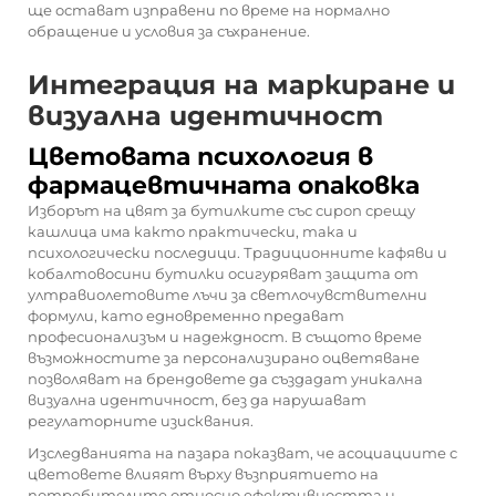
ще остават изправени по време на нормално
обращение и условия за съхранение.
Интеграция на маркиране и
визуална идентичност
Цветовата психология в
фармацевтичната опаковка
Изборът на цвят за бутилките със сироп срещу
кашлица има както практически, така и
психологически последици. Традиционните кафяви и
кобалтовосини бутилки осигуряват защита от
ултравиолетовите лъчи за светлочувствителни
формули, като едновременно предават
професионализъм и надеждност. В същото време
възможностите за персонализирано оцветяване
позволяват на брендовете да създадат уникална
визуална идентичност, без да нарушават
регулаторните изисквания.
Изследванията на пазара показват, че асоциациите с
цветовете влияят върху възприятието на
потребителите относно ефективността и