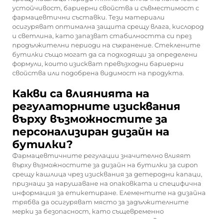
устойчивост, бариерни свойства и съвместимост с
фармацевтични съставки. Тези материали
осигуряват оптимална защита срещу влага, кислород
и светлина, като запазват стабилността си през
продължителни периоди на съхранение. Стеклените
бутилки също могат да са подходящи за определени
формули, които изискват превъзходни бариерни
свойства или подобрена видимост на продукта.
Какви са влиянията на
регулаторните изисквания
върху възможностите за
персонализиран дизайн на
бутилки?
Фармацевтичните регулации значително влияят
върху възможностите за дизайн на бутилки за сироп
срещу кашлица чрез изисквания за детеродни капаци,
признаци за нарушаване на опаковката и специфична
информация за етикетиране. Елементите на дизайна
трябва да осигуряват място за задължителните
мерки за безопасност, като същевременно