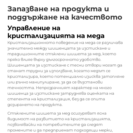
Запазване на продукта и
поддържане на качеството
Управление на
кристализацията на меда
Кристализационното поведение на меда се различава
значително между шишенцата за изстискане и
традиционните стъклени шишета за мед, което
пряко влияе върху дългосрочното удобство.
Шишенцата за изстискане с тесни отвори могат да
станат трудни за използване, когато медът се
кристализира, което потенциално изисква затопляне
или ръчно манипулиране, за да се възстанови
течността. Непрозрачният характер на много
шишенца за изстискане затруднява оценката на
степента на кристализация, без да се опита
дозирането на продукта.
Стъклените шишета за мед осигуряват ясна
видимост на развитието на кристализацията,
позволявайки на потребителите да следят
промените и да предприемат подходящи мерки,