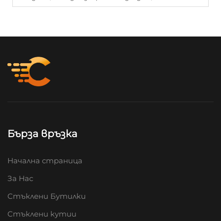
Бърза връзка
Начална страница
За Нас
Стъклени Бутилки
Стъклени кутии