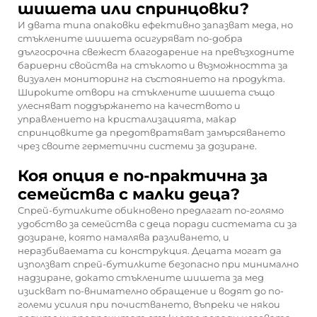
шишета или спринцовки?
И двата типа опаковки ефективно запазват меда, но
стъклените шишета осигуряват по-добра
дългосрочна свежест благодарение на превъзходните
бариерни свойства на стъклото и възможността за
визуален мониторинг на състоянието на продукта.
Широките отвори на стъклените шишета също
улесняват поддържането на качеството и
управлението на кристализацията, макар
спринцовките да предотвратяват замърсяването
чрез своите герметични системи за дозиране.
Коя опция е по-практична за
семейства с малки деца?
Спрей-бутилките обикновено предлагат по-голямо
удобство за семейства с деца поради системата си за
дозиране, която намалява разливането, и
неразбиваемата си конструкция. Децата могат да
използват спрей-бутилките безопасно при минимално
надзиране, докато стъклените шишета за мед
изискват по-внимателно обращение и водят до по-
големи усилия при почистването, въпреки че някои