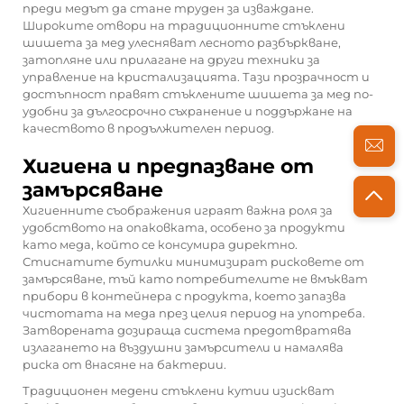
преди медът да стане труден за изваждане.
Широките отвори на традиционните стъклени
шишета за мед улесняват лесното разбъркване,
затопляне или прилагане на други техники за
управление на кристализацията. Тази прозрачност и
достъпност правят стъклените шишета за мед по-
удобни за дългосрочно съхранение и поддържане на
качеството в продължителен период.
Хигиена и предпазване от
замърсяване
Хигиенните съображения играят важна роля за
удобството на опаковката, особено за продукти
като меда, който се консумира директно.
Стиснатите бутилки минимизират рисковете от
замърсяване, тъй като потребителите не вмъкват
прибори в контейнера с продукта, което запазва
чистотата на меда през целия период на употреба.
Затворената дозираща система предотвратява
излагането на въздушни замърсители и намалява
риска от внасяне на бактерии.
Традиционен
медени стъклени кутии
изискват