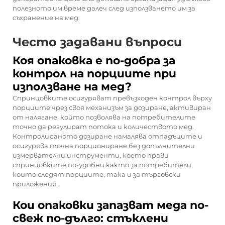
полезното им време далеч след използването им за
съхранение на мед.
Често задавани въпроси
Коя опаковка е по-добра за
контрол на порциите при
използване на мед?
Спринцовките осигуряват превъзходен контрол върху
порциите чрез своя механизъм за дозиране, активиран
от налягане, който позволява на потребителите
точно да регулират потока и количеството мед.
Контролираното дозиране намалява отпадъците и
осигурява точна порциониране без допълнителни
измервателни инструменти, което прави
спринцовките по-удобни както за потребители,
които следят порциите, така и за търговски
приложения.
Кои опаковки запазват меда по-
свеж по-дълго: стъклени