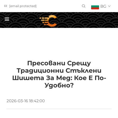
BG
[email protected]
Получете оферта
Пресовани Срещу
Традиционни Стъклени
Шишета За Мед: Кое Е По-
Удобно?
2026-03-16 18:42:00