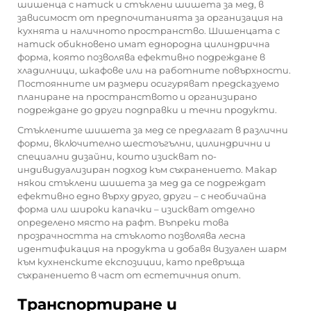
шишенца с натиск и стъклени шишета за мед, в
зависимост от предпочитанията за организация на
кухнята и наличното пространство. Шишенцата с
натиск обикновено имат еднородна цилиндрична
форма, която позволява ефективно подреждане в
хладилници, шкафове или на работните повърхности.
Постоянните им размери осигуряват предсказуемо
планиране на пространството и организирано
подреждане до други подправки и течни продукти.
Стъклените шишета за мед се предлагат в различни
форми, включително шестоъгълни, цилиндрични и
специални дизайни, които изискват по-
индивидуализиран подход към съхранението. Макар
някои стъклени шишета за мед да се подреждат
ефективно едно върху друго, други – с необичайна
форма или широки капачки – изискват отделно
определено място на рафт. Въпреки това
прозрачността на стъклото позволява лесна
идентификация на продукта и добавя визуален шарм
към кухненските експозиции, като превръща
съхранението в част от естетичния опит.
Транспортиране и