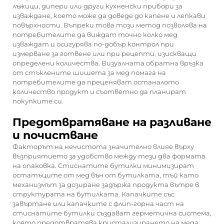
лъжици, дипери или други кухненски прибори за
изваждане, което може да доведе до капене и лепкави
повърхности. Въпреки това този метод позволява на
потребителите да виждат точно колко мед
изваждат и осигурява по-добър контрол при
измерване за готвене или при рецепти, изискващи
определени количества. Визуалната обратна връзка
от стъклените шишета за мед помага на
потребителите да преценяват останалото
количество продукт и съответно да планират
покупките си.
Предотвратяване на разливане
и почистване
Факторът на нечистота значително влияе върху
възприятието за удобство между тези два формата
на опаковка. Стиснатите бутилки минимизират
остатъците от мед вън от бутилката, тъй като
механизмът за дозиране задържа продукта вътре в
структурата на бутилката. Капачките със
завъртане или капачките с флип-горна част на
стиснатите бутилки създават герметична система,
която предотвратява кристализирането на меда