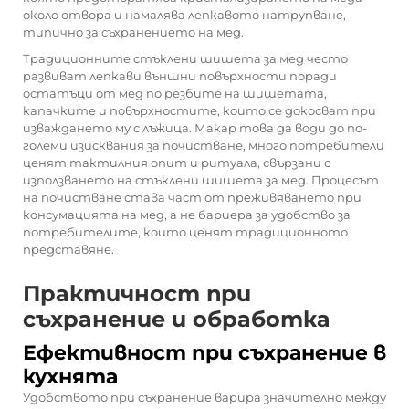
около отвора и намалява лепкавото натрупване,
типично за съхранението на мед.
Традиционните стъклени шишета за мед често
развиват лепкави външни повърхности поради
остатъци от мед по резбите на шишетата,
капачките и повърхностите, които се докосват при
изваждането му с лъжица. Макар това да води до по-
големи изисквания за почистване, много потребители
ценят тактилния опит и ритуала, свързани с
използването на стъклени шишета за мед. Процесът
на почистване става част от преживяването при
консумацията на мед, а не бариера за удобство за
потребителите, които ценят традиционното
представяне.
Практичност при
съхранение и обработка
Ефективност при съхранение в
кухнята
Удобството при съхранение варира значително между