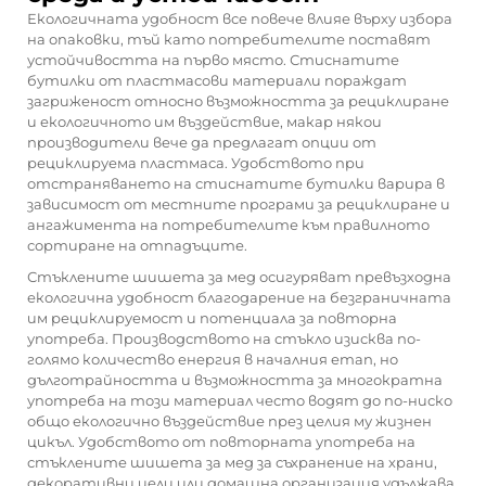
Екологичната удобност все повече влияе върху избора
на опаковки, тъй като потребителите поставят
устойчивостта на първо място. Стиснатите
бутилки от пластмасови материали пораждат
загриженост относно възможността за рециклиране
и екологичното им въздействие, макар някои
производители вече да предлагат опции от
рециклируема пластмаса. Удобството при
отстраняването на стиснатите бутилки варира в
зависимост от местните програми за рециклиране и
ангажимента на потребителите към правилното
сортиране на отпадъците.
Стъклените шишета за мед осигуряват превъзходна
екологична удобност благодарение на безграничната
им рециклируемост и потенциала за повторна
употреба. Производството на стъкло изисква по-
голямо количество енергия в началния етап, но
дълготрайността и възможността за многократна
употреба на този материал често водят до по-ниско
общо екологично въздействие през целия му жизнен
цикъл. Удобството от повторната употреба на
стъклените шишета за мед за съхранение на храни,
декоративни цели или домашна организация удължава