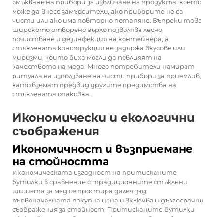
вмъкване на прибори за извличане на продукта, което
може да внесе замърсители, ако приборите не са
чисти или ако има повторно потапяне. Въпреки това
широкото отворено гърло позволява лесно
почистване и дезинфекция на контейнера, а
стъклената конструкция не задържа вкусове или
миризми, които биха могли да повлияят на
качеството на меда. Много потребители намират
ритуала на използване на чисти прибори за приемлив,
като вземат предвид другите предимства на
стъклената опаковка.
Икономически и екологични
съображения
Икономичност и възприемане
на стойността
Икономическата изгодност на притисканите
бутилки в сравнение с традиционните стъклени
шишета за мед се простира далеч зад
първоначалната покупна цена и включва и дългосрочни
съображения за стойност. Притисканите бутилки