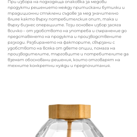
При избора на подходяща опаковка за медови
продукти решението между притискани бутилки и
традиционни стъклени съдове за мед значително
влияе както върху потребителския опит, така и
върху бизнес операциите. Този основен избор засяга
всичко – от удобството на употреба и съхранение до
представянето на продукта и производствените
разходи. Разбирането на факторите, свързани с
удобството на всяка от двете опции, помага на
производителите, търговците и потребителите да
вземат обосновани решения, които отговарят на
техните конкретни нужди и предпочитания.