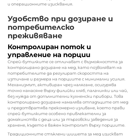
и операционните изисквания.
Удобство при дозиране и
потребителско
преживяване
Контролиран поток и
управление на порции
Спрей-бутилките се отличават с възможността за
контролирано дозиране на мед, като позволяват на
потребителите да регулират скоростта на
изтичане и размера на порциите с минимални усилия.
Механизмът, активиран чрез налягане, осигурява
точно нанасяне върху филийки хляб, палачинки или чай,
без нужда от допълнителни кухненски прибори. Това
контролирано дозиране намалява отпадъците от мед
и предотвратява прекомерно изливане, което прави
спрей-бутилките особено привлекателни за
домакинства с деца или за търговски заведения за
хранене, където е важен контролът върху порциите.
Традиционните стъклени шишета за мед изискват