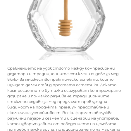
Сравнението на удобството между компресионни
дозатори и традиционните стъклени съдове за мед
включва множество практически аспекти, които
излизат далеч отвъд простата естетика. Докато
компресионните бутилки осигуряват контролирано
дозиране и по-малко разливане, традиционните
стъклени съдове за мед предлагат превъзходна
видимост на продукта, премиум представяне и
екологична устойчивост. Всеки формат обслужва
различни пазарни сегменти и сценарии на употреба,
като изборът зависи от поведението на целевата
потребителска група, позиционирането на марката