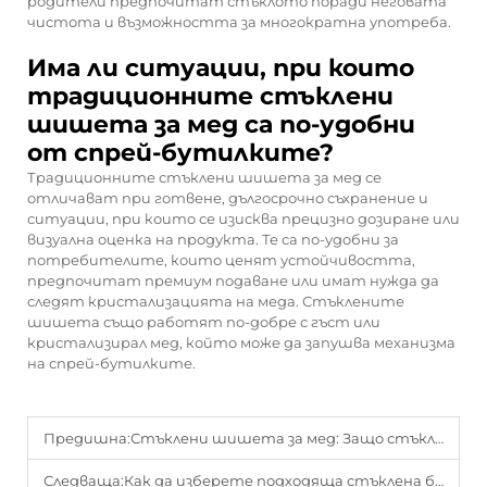
родители предпочитат стъклото поради неговата
чистота и възможността за многократна употреба.
Има ли ситуации, при които
традиционните стъклени
шишета за мед са по-удобни
от спрей-бутилките?
Традиционните стъклени шишета за мед се
отличават при готвене, дългосрочно съхранение и
ситуации, при които се изисква прецизно дозиране или
визуална оценка на продукта. Те са по-удобни за
потребителите, които ценят устойчивостта,
предпочитат премиум подаване или имат нужда да
следят кристализацията на меда. Стъклените
шишета също работят по-добре с гъст или
кристализирал мед, който може да запушва механизма
на спрей-бутилките.
Предишна:
Стъклени шишета за мед: Защо стъклото е най-добрата опция за съхранение на мед
Следваща:
Как да изберете подходяща стъклена бутилка за кетчъп за ресторанти