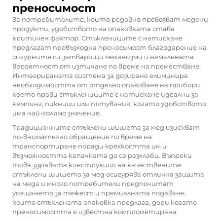
преносимост
За потребителите, които редовно превозват медени
продукти, удобството на опаковката става
критичен фактор. Стъклениците с натискане
предлагат превъзходна преносимост благодарение на
сигурните си затварящи механизми и намалената
вероятност от изтичане по време на преместване.
Интегрираната система за дозиране елиминира
необходимостта от отделно опаковане на прибори,
което прави стъклениците с натискане идеални за
кемпинг, пикници или пътувания, когато удобството
има най-голямо значение.
Традиционните стъклени шишета за мед изискват
по-внимателно обращение по време на
транспортиране поради крехкостта им и
възможността капачката да се разхлаби. Въпреки
това здравата конструкция на качествените
стъклени шишета за мед осигурява отлична защита
на меда и много потребители предпочитат
усещането за тежест и премиалната подаване,
които стъклената опаковка предлага, дори когато
преносимостта е известна компрометирана.