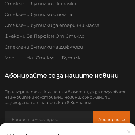
Стъклени бутилки с капачка
Стъклени бутилки с помпа
Стъклени бутилки за етерични масла
Флакони За Парфюм От Стъкло
Стеклени Бутилки за Дифузори
Медицински Стеклени Бутилки
Абонирайте се за нашите новини
Присъединете се към нашия бюлетин, за да получавате
най-новите индустриални новини, обновления и
разсъждения от нашия екип в Компания.
Абонирай се