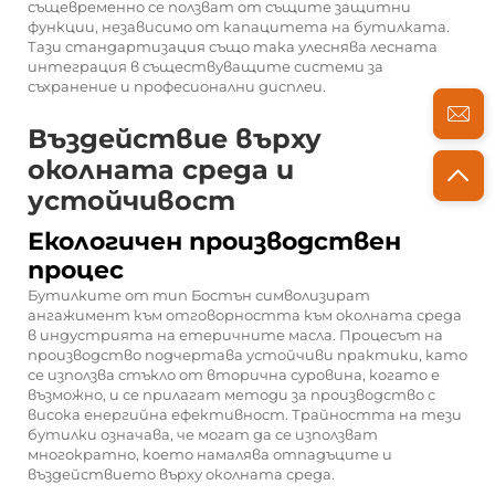
същевременно се ползват от същите защитни
функции, независимо от капацитета на бутилката.
Тази стандартизация също така улеснява лесната
интеграция в съществуващите системи за
съхранение и професионални дисплеи.
Въздействие върху
околната среда и
устойчивост
Екологичен производствен
процес
Бутилките от тип Бостън символизират
ангажимент към отговорността към околната среда
в индустрията на етеричните масла. Процесът на
производство подчертава устойчиви практики, като
се използва стъкло от вторична суровина, когато е
възможно, и се прилагат методи за производство с
висока енергийна ефективност. Трайността на тези
бутилки означава, че могат да се използват
многократно, което намалява отпадъците и
въздействието върху околната среда.