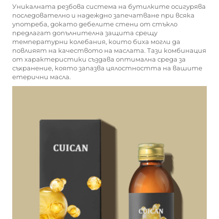
Уникалната резбова система на бутилките осигурява
последователно и надеждно запечатване при всяка
употреба, докато дебелите стени от стъкло
предлагат допълнителна защита срещу
температурни колебания, които биха могли да
повлияят на качеството на маслата. Тази комбинация
от характеристики създава оптимална среда за
съхранение, която запазва цялостността на вашите
етерични масла.