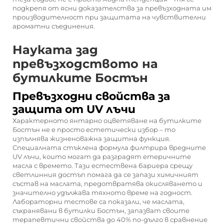
подкрепя от ясни доказателства за превъзходната им
производителност при защитата на чувствителни
ароматни съединения.
Науката зад
превъзходството на
бутилките Бостън
Превъзходни свойства за
защита от UV лъчи
Характерното янтарно оцветяване на бутилките
Бостън не е просто естетически избор – то
изпълнява жизненоважна защитна функция.
Специалната стъклена формула филтрира вредните
UV лъчи, които могат да разградят етеричните
масла с времето. Тази естествена бариера срещу
светлинния достъп помага да се запази химичният
състав на маслата, предотвратява окисляването и
значително удължава тяхното време на годност.
Лабораторни тестове са показали, че маслата,
съхранявани в бутилки Бостън, запазват своите
терапевтични свойства до 40% по-дълго в сравнение