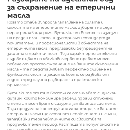
за съхранение на етерични
масла
Когато става въпрос за запазване на силата и
цялостта на етеричните масла, изборът на съда
играе решаваща роля.
Бутилки от Бостън
са излезли
на преден план като индустриален стандарт за
почитатели и професионалисти в областта на
етеричните масла, предлагайки безпрецедентна
защита и практичност. Тези характерни стъклени
съдове с цвят на ябълково червено правят много
повече от просто съхранение на вашите скъпоценни
масла – те представляват перфектно сливане на
функционалност и защита, което се развива от
години чрез научно разбиране и практическо
прилагане.
Бутилките от тип Бостън се отличават с изискан
дизайн, който комбинира дебели, здрави стъклени
стени с тесен врат и сигурна затваряща система.
Тази продумана конструкция гарантира, че вашите
етерични масла ще останат непокътнати и силни,
запазвайки терапевтичните си свойства за
продължителен период. Растящата популярност на
тези съдове не е просто модна тенденция – тя се