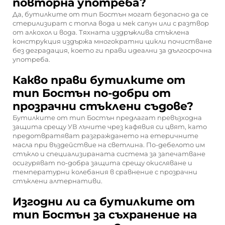
повторна употреба?
Да, бутилките от тип Бостън могат безопасно да се
стерилизират с топла вода и мек сапун или с разтвор
от алкохол и вода. Тяхната издръжлива стъклена
конструкция издържа многократни цикли почистване
без деградация, което ги прави идеални за дългосрочна
употреба.
Какво прави бутилките от
тип Бостън по-добри от
прозрачни стъклени съдове?
Бутилките от тип Бостън предлагат превъзходна
защита срещу УВ лъчите чрез кафявия си цвят, като
предотвратяват разграждането на етеричните
масла при въздействие на светлина. По-дебелото им
стъкло и специализираната система за запечатване
осигуряват по-добра защита срещу окисляване и
температурни колебания в сравнение с прозрачни
стъклени алтернативи.
Изгодни ли са бутилките от
тип Бостън за съхранение на