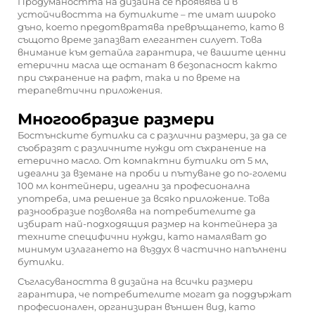
Продумаността на дизайна се проявява и в
устойчивостта на бутилките – те имат широко
дъно, което предотвратява превръщането, като в
същото време запазват елегантен силует. Това
внимание към детайла гарантира, че вашите ценни
етерични масла ще останат в безопасност както
при съхранение на рафт, така и по време на
терапевтични приложения.
Многообразие размери
Бостънските бутилки са с различни размери, за да се
съобразят с различните нужди от съхранение на
етерично масло. От компактни бутилки от 5 мл,
идеални за вземане на проби и пътуване до по-големи
100 мл контейнери, идеални за професионална
употреба, има решение за всяко приложение. Това
разнообразие позволява на потребителите да
избират най-подходящия размер на контейнера за
техните специфични нужди, като намаляват до
минимум излагането на въздух в частично напълнени
бутилки.
Съгласуваността в дизайна на всички размери
гарантира, че потребителите могат да поддържат
професионален, организиран външен вид, като