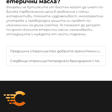
етерични масла?
Въпреки че бутилките от Бостън могат да имат по-
висока първоначална цена в сравнение с някои
алтернативи, тяхната издръжливост, многократна
употреба и превъзходна защита ги правят по-
икономични на дълга сметка. Те помагат да запазят
по-дълго скъпите етерични масла, намалявайки
отпадъците и нуждата от чести подмяны.
Предишна страница:
Най-добрите хранителни съдове за супи, салати и закуски
Следваща страница:
Напреднало брандиране с персонализирани махалести бурканчета с лого, поръчвани на група