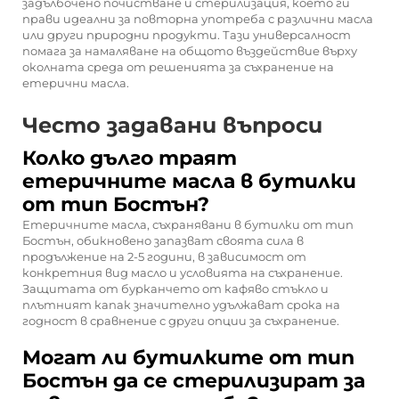
задълбочено почистване и стерилизация, което ги
прави идеални за повторна употреба с различни масла
или други природни продукти. Тази универсалност
помага за намаляване на общото въздействие върху
околната среда от решенията за съхранение на
етерични масла.
Често задавани въпроси
Колко дълго траят
етеричните масла в бутилки
от тип Бостън?
Етеричните масла, съхранявани в бутилки от тип
Бостън, обикновено запазват своята сила в
продължение на 2-5 години, в зависимост от
конкретния вид масло и условията на съхранение.
Защитата от бурканчето от кафяво стъкло и
плътният капак значително удължават срока на
годност в сравнение с други опции за съхранение.
Могат ли бутилките от тип
Бостън да се стерилизират за