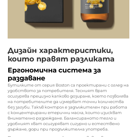
Дизайн характеристики,
които правят разликата
Ергономична система за
раздаване
Бутилките от серия Boston са проектирани с оглед на
удобството за потребителя. Тесният врат
осигурява прецизно капково дозиране, което позволява
на потребителите да измерват точни количества
без загуби. Такъв контрол е задължителен при работа
с концентрирани етерични масла, които изискват
внимателно разреждане. Балансираното тегло и
удобният хват осигуряват сигурно и естествено
държане, дори при продължителна употреба.