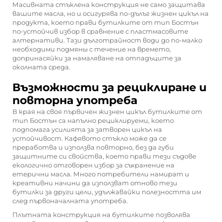
Масивната стъклена конструкция не само защитава
вашите масла, но и осигурява по-дълъг жизнен цикъл на
продукта, което прави бутилките от тип Бостън
по-устойчив избор в сравнение с пластмасовите
алтернативи. Тази дълготрайност води до по-малко
необходими подмяны с течение на времето,
допринасяйки за намаляване на отпадъците за
околната среда.
Възможности за рециклиране и
повторна употреба
В края на своя първичен жизнен цикъл бутилките от
тип Бостън са напълно рециклируеми, което
подпомага усилията за затворен цикъл на
устойчивост. Кафявото стъкло може да се
преработва и използва повторно, без да губи
защитните си свойства, което прави тези съдове
екологично отговорен избор за съхранение на
етерични масла. Много потребители намират и
креативни начини да използват отново тези
бутилки за други цели, удължавайки полезността им
след първоначалната употреба.
Плътната конструкция на бутилките позволява