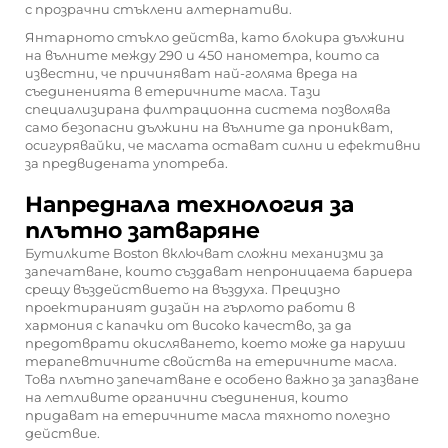
с прозрачни стъклени алтернативи.
Янтарното стъкло действа, като блокира дължини
на вълните между 290 и 450 нанометра, които са
известни, че причиняват най-голяма вреда на
съединенията в етеричните масла. Тази
специализирана филтрационна система позволява
само безопасни дължини на вълните да проникват,
осигурявайки, че маслата остават силни и ефективни
за предвидената употреба.
Напреднала технология за
плътно затваряне
Бутилките Boston включват сложни механизми за
запечатване, които създават непроницаема бариера
срещу въздействието на въздуха. Прецизно
проектираният дизайн на гърлото работи в
хармония с капачки от високо качество, за да
предотврати окисляването, което може да наруши
терапевтичните свойства на етеричните масла.
Това плътно запечатване е особено важно за запазване
на летливите органични съединения, които
придават на етеричните масла тяхното полезно
действие.