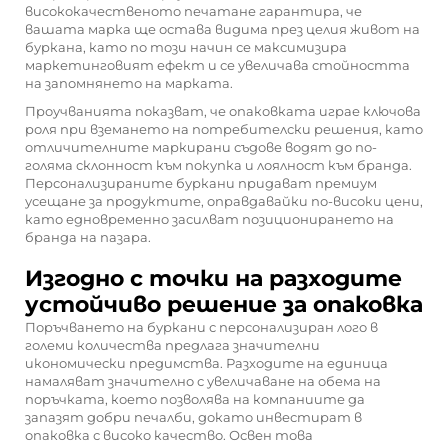
висококачественото печатане гарантира, че
вашата марка ще остава видима през целия живот на
буркана, като по този начин се максимизира
маркетинговият ефект и се увеличава стойността
на запомнянето на марката.
Проучванията показват, че опаковката играе ключова
роля при вземането на потребителски решения, като
отличителните маркирани съдове водят до по-
голяма склонност към покупка и лоялност към бранда.
Персонализираните буркани придават премиум
усещане за продуктите, оправдавайки по-високи цени,
като едновременно засилват позиционирането на
бранда на пазара.
Изгодно с точки на разходите
устойчиво решение за опаковка
Поръчването на буркани с персонализиран лого в
големи количества предлага значителни
икономически предимства. Разходите на единица
намаляват значително с увеличаване на обема на
поръчката, което позволява на компаниите да
запазят добри печалби, докато инвестират в
опаковка с високо качество. Освен това