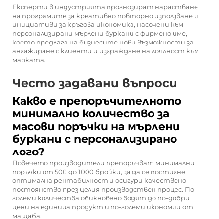
Експерти в индустрията прогнозират нарастване
на програмите за креативно повторно използване и
инициативи за кръгова икономика, насочени към
персонализирани мърлени буркани с фирмено име,
което предлага на бизнесите нови възможности за
ангажиране с клиенти и изграждане на лоялност към
марката.
Често задавани въпроси
Какво е препоръчителното
минимално количество за
масови поръчки на мърлени
буркани с персонализирано
лого?
Повечето производители препоръчват минимални
поръчки от 500 до 1000 бройки, за да се постигне
оптимална рентабилност и осигури качествено
постоянство през целия производствен процес. По-
големи количества обикновено водят до по-добри
цени на единица продукт и по-големи икономии от
мащаба.