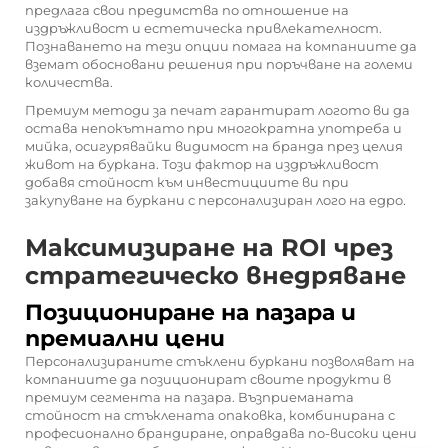
предлага свои предимства по отношение на
издръжливост и естетическа привлекателност.
Познаването на тези опции помага на компаниите да
вземат обосновани решения при поръчване на големи
количества.
Премиум методи за печат гарантират логото ви да
остава непокътнато при многократна употреба и
мийка, осигурявайки видимост на бранда през целия
живот на буркана. Този фактор на издръжливост
добавя стойност към инвестициите ви при
закупуване на буркани с персонализиран лого на едро.
Максимизиране на ROI чрез
стратегическо внедряване
Позициониране на пазара и
премиални цени
Персонализираните стъклени буркани позволяват на
компаниите да позиционират своите продукти в
премиум сегмента на пазара. Възприеманата
стойност на стъклената опаковка, комбинирана с
професионално брандиране, оправдава по-високи цени