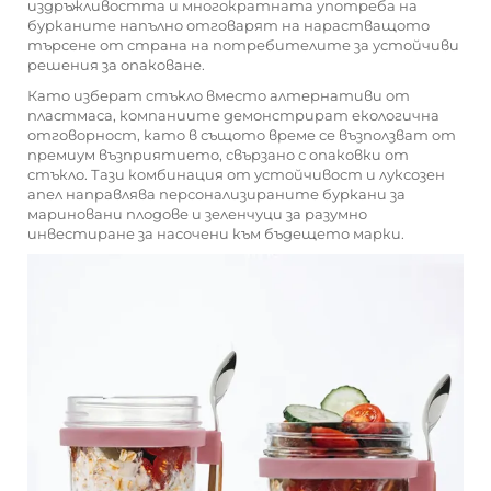
издръжливостта и многократната употреба на
бурканите напълно отговарят на нарастващото
търсене от страна на потребителите за устойчиви
решения за опаковане.
Като изберат стъкло вместо алтернативи от
пластмаса, компаниите демонстрират екологична
отговорност, като в същото време се възползват от
премиум възприятието, свързано с опаковки от
стъкло. Тази комбинация от устойчивост и луксозен
апел направлява персонализираните буркани за
мариновани плодове и зеленчуци за разумно
инвестиране за насочени към бъдещето марки.