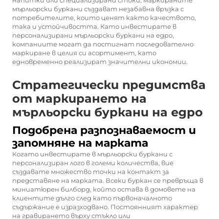
напитки или специализирани стоки, маркираните
мърльорски буркани създават незабавна връзка с
потребителите, които ценят както качеството,
така и устойчивостта. Като инвестирате в
персонализирани мърльорски буркани на едро,
компаниите могат да постигнат последователно
маркиране в целия си асортимент, като
едновременно реализират значителни икономии.
Стратегически предимства
от маркирането на
мърльорски буркани на едро
Подобрена разпознаваемост и
запомняне на марката
Когато инвестирате в мърльорски буркани с
персонализиран лого в големи количества, вие
създавате множество точки на контакт за
представяне на марката. Всеки буркан се превръща в
миниатюрен билборд, който остава в домовете на
клиентите дълго след като първоначалното
съдържание е изразходвано. Постоянният характер
на гравирането върху стъкло или