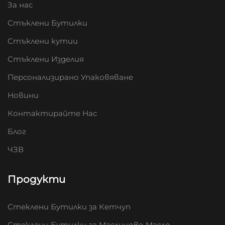
За нас
Стъклени Бутилки
Стъклени кутии
Стъклени Изделия
Персонализирано Упаковяване
Новини
Контактирайте Нас
Блог
ЧЗВ
Продукти
Стеклени Бутилки за Кетчуп
Стеклени Бутилки за Маслиново Масло