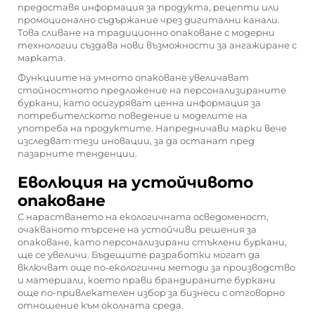
предоставя информация за продукта, рецепти или
промоционално съдържание чрез дигитални канали.
Това сливане на традиционно опаковане с модерни
технологии създава нови възможности за ангажиране с
марката.
Функциите на умното опаковане увеличават
стойностното предложение на персонализираните
буркани, като осигуряват ценна информация за
потребителското поведение и моделите на
употреба на продуктите. Напредничави марки вече
изследват тези иновации, за да останат пред
пазарните тенденции.
Еволюция на устойчивото
опаковане
С нарастването на екологичната осведоменост,
очакваното търсене на устойчиви решения за
опаковане, като персонализирани стъклени буркани,
ще се увеличи. Бъдещите разработки могат да
включват още по-екологични методи за производство
и материали, което прави брандираните буркани
още по-привлекателен избор за бизнеси с отговорно
отношение към околната среда.