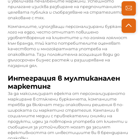
и увеличава печалбените маржини. Успешното
прилагане изисква разбиране на предпочитанията на
целевата публика и съобразяване на стратегията за
опаковане с тях.
Компаниите, използващи персонализирани буркани с
лого на едро, често отчитат повишено
удовлетворение на клиентите и по-голяма лоялност
към бранда, тъй като потребителите оценяват
качеството и многократната употреба на
опаковката. Тази положителна асоциация води до
дългосрочен бизнес растеж и разширяване на
пазарния дял.
Интеграция в мултиканален
маркетинг
За да максимизират ефекта от персонализираното
маркиране в стъклени бурканчета, компаниите
трябва да включат тези опаковъчни решения в по-
широката си маркетинг стратегия. Кампании в
социалните медии с привлекателни снимки на
продукти, идеи за повторна употреба от клиенти и
съобщения за устойчивост могат да засилят
ефективността от инвестициите ви в брендирани
опаковки.