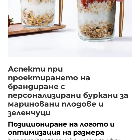
Аспекти при
проектирането на
брандиране с
персонализирани буркани за
мариновани плодове и
зеленчуци
Позициониране на логото и
оптимизация на размера
Успешното брандиране на буркани за мариновани