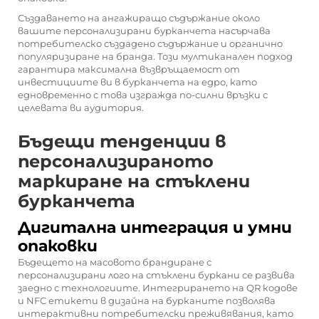
Създаването на ангажиращо съдържание около
вашите персонализирани бурканчета насърчава
потребителско създадено съдържание и органично
популяризиране на бранда. Този мултиканален подход
гарантира максимална възвръщаемост от
инвестициите ви в бурканчета на едро, като
едновременно с това изгражда по-силни връзки с
целевата ви аудитория.
Бъдещи тенденции в
персонализираното
маркиране на стъклени
бурканчета
Дигитална интеграция и умни
опаковки
Бъдещето на масовото брандиране с
персонализирани лого на стъклени буркани се развива
заедно с технологиите. Интегрирането на QR кодове
и NFC етикети в дизайна на бурканите позволява
интерактивни потребителски преживявания, като