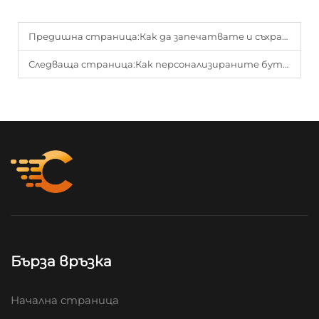
Предишна страница:
Как да запечатвате и съхранявате правилно течности в бостън бутилки
Следваща страница:
Как персонализираните бутилки за напитки подобряват брандирането
Бърза връзка
Начална страница