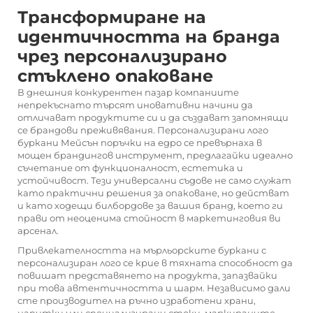
Трансформиране на
идентичността на бранда
чрез персонализирано
стъклено опаковане
В днешния конкурентен пазар компаниите
непрекъснато търсят иновативни начини да
отличават продуктите си и да създават запомнящи
се брандови преживявания. Персонализирани лого
буркани Мейсън
поръчки на едро се превърнаха в
мощен брандингов инструмент, предлагайки идеално
съчетание от функционалност, естетика и
устойчивост. Тези универсални съдове не само служат
като практични решения за опаковане, но действат
и като ходещи билбордове за вашия бранд, което ги
прави от неоценима стойност в маркетинговия ви
арсенал.
Привлекателността на мърльорските буркани с
персонализиран лого се крие в тяхната способност да
повишат представянето на продукта, запазвайки
при това автентичността и шарм. Независимо дали
сте производител на ръчно изработени храни,