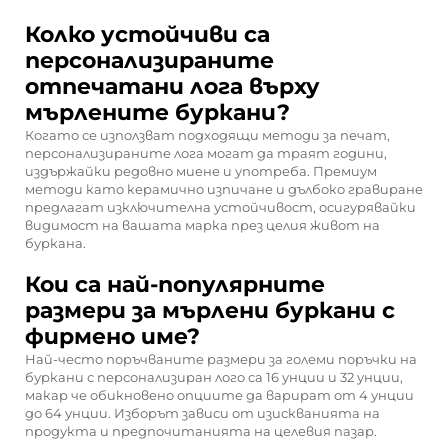
Колко устойчиви са
персонализираните
отпечатани лога върху
мърлените буркани?
Когато се използват подходящи методи за печат,
персонализираните лога могат да траят години,
издържайки редовно миене и употреба. Премиум
методи като керамично изпичане и дълбоко гравиране
предлагат изключителна устойчивост, осигурявайки
видимост на вашата марка през целия живот на
буркана.
Кои са най-популярните
размери за мърлени буркани с
фирмено име?
Най-често поръчваните размери за големи поръчки на
буркани с персонализиран лого са 16 унции и 32 унции,
макар че обикновено опциите да варират от 4 унции
до 64 унции. Изборът зависи от изискванията на
продукта и предпочитанията на целевия пазар.