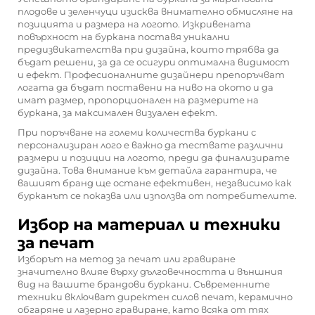
плодове и зеленчуци изисква внимателно обмисляне на
позицията и размера на логото. Изкривената
повърхност на буркана поставя уникални
предизвикателства при дизайна, които трябва да
бъдат решени, за да се осигури оптимална видимост
и ефект. Професионалните дизайнери препоръчват
логата да бъдат поставени на ниво на окото и да
имат размер, пропорционален на размерите на
буркана, за максимален визуален ефект.
При поръчване на големи количества буркани с
персонализиран лого е важно да тествате различни
размери и позиции на логото, преди да финализирате
дизайна. Това внимание към детайла гарантира, че
вашият бранд ще остане ефективен, независимо как
бурканът се показва или използва от потребителите.
Избор на материал и техники
за печат
Изборът на метод за печат или гравиране
значително влияе върху дълговечността и външния
вид на вашите брандови буркани. Съвременните
техники включват директен силов печат, керамично
обгаряне и лазерно гравиране, като всяка от тях