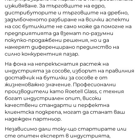
изживяване. За търговците на едро,
дистрибуторите и търговците на дребно,
задълбоченото разбиране на всички аспекти
на сос бутилките не само може да помогне на
предприятията да вземат по-разумни
покупко-продажбени решения, но и да
намерят диференцирано предимство на
силно конкурентния пазар.
На фона на непрекъснатия растеж на
индустрията за сосове, изборът на правилния
доставчик на бутилки за сосове е от
жизненоважно значение. Професионални
производители като Roetell Glass, с техния
богат индустриален опит, високи
качествени стандарти и перфектна
клиентска подкрепа, могат да станат ваш
надежден партньор.
Независимо дали току-що стартирате или
сте опитен експерт в индустрията,