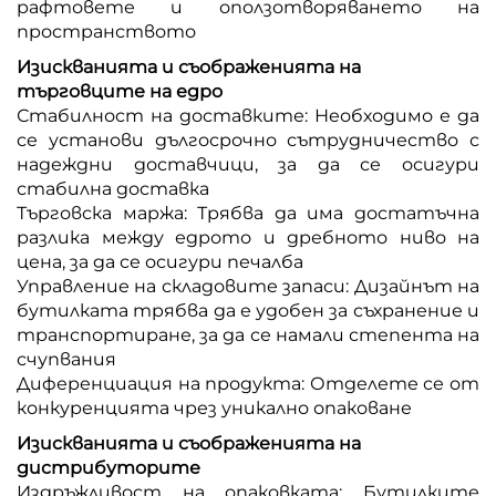
рафтовете и оползотворяването на
пространството
Изискванията и съображенията на
търговците на едро
Стабилност на доставките: Необходимо е да
се установи дългосрочно сътрудничество с
надеждни доставчици, за да се осигури
стабилна доставка
Търговска маржа: Трябва да има достатъчна
разлика между едрото и дребното ниво на
цена, за да се осигури печалба
Управление на складовите запаси: Дизайнът на
бутилката трябва да е удобен за съхранение и
транспортиране, за да се намали степента на
счупвания
Диференциация на продукта: Отделете се от
конкуренцията чрез уникално опаковане
Изискванията и съображенията на
дистрибуторите
Издръжливост на опаковката: Бутилките