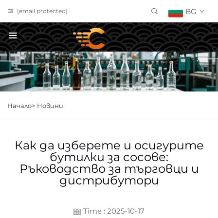
BG
[email protected]
ПОЛУЧИ ОФЕРТА
Начало>
Новини
Как да изберете и осигурите
бутилки за сосове:
Ръководство за търговци и
дистрибутори
Time : 2025-10-17