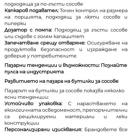
подходяща за по-гъсти сосове
Капкаров подавател:
Точен контрол на размера
на порцията, подходящ за люти сосове и
пиперки
Дозатор с помпа:
Подходящ за гъсти сосове
или съдове с голям капацитет
Запечатване срещу отваряне:
Осигуряване на
продуктова безопасност и изграждане на
доверие у потребителите
Пазарни тенденции и възможности: Познайте
пулса на индустрията
Развитието на пазара на бутилки за сосове
Пазарът на бутилки за сосове показва няколко
ясни тенденции:
Устойчиво упаковка:
С нарастването на
екологичната осведоменост, препоръчителни
са рециклируеми материали и леки
конструкции
Персонализирани изисквания:
Брандовете все