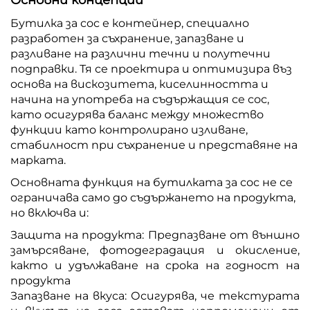
Бутилка за сос е контейнер, специално
разработен за съхранение, запазване и
разливане на различни течни и полутечни
подправки. Тя се проектира и оптимизира въз
основа на вискозитета, киселинността и
начина на употреба на съдържащия се сос,
като осигурява баланс между множество
функции като контролирано изливане,
стабилност при съхранение и представяне на
марката.
Основната функция на бутилката за сос не се
ограничава само до съдържането на продукта,
но включва и:
Защита на продукта: Предпазване от външно
замърсяване, фотодеградация и окисление,
както и удължаване на срока на годност на
продукта
Запазване на вкуса: Осигурява, че текстурата