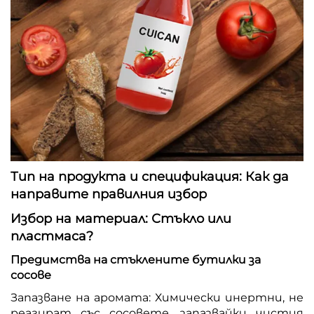
Тип на продукта и спецификация: Как да
направите правилния избор
Избор на материал: Стъкло или
пластмаса?
Предимства на стъклените бутилки за
сосове
Запазване на аромата: Химически инертни, не
реагират със сосовете, запазвайки чистия