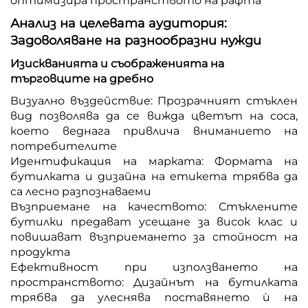
оптимизира пространството на рафта
Анализ на целевата аудитория:
Задоволяване на разнообразни нужди
Изискванията и съображенията на
търговците на дребно
Визуално въздействие: Прозрачният стъклен
вид позволява да се вижда цветът на соса,
което веднага привлича вниманието на
потребителите
Идентификация на марката: Формата на
бутилката и дизайна на етикета трябва да
са лесно разпознаваеми
Възприемане на качеството: Стъклените
бутилки предават усещане за висок клас и
повишават възприемането за стойност на
продукта
Ефективност при използването на
пространството: Дизайнът на бутилката
трябва да улеснява поставянето ѝ на