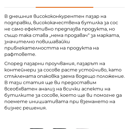
В днешния висококонкурентен пазар на
подправки, висококачествена бутилка за сос
не само ефективно предпазва продукта, но
също така става „нема продавач“ за марката,
значително повишавайки
привлекателността на продукта на
рафтовете.
Според пазарни проучвания, пазарът на
контейнери за сосове расте устойчиво, като
стъклената опаковка заема водещо положение.
В тази статия ще ви предоставим
всеобхватен анализ на всички аспекти на
бутилките за сосове, което ще ви помогне да
поемете инициативата при вземането на
бизнес решения.