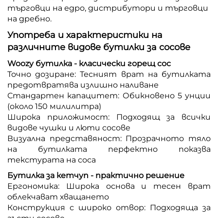
търговци на едро, дистрибутори и търговци
на дребно.
Употреба и характеристики на
различните видове бутилки за сосове
Woozy бутилка - класически горещ сос
Точно дозиране: Тесният врат на бутилката
предотвратява излишно наливане
Стандартен капацитет: Обикновено 5 унции
(около 150 милилитра)
Широка приложимост: Подходящ за всички
видове чушки и люти сосове
Визуална представяност: Прозрачното тяло
на бутилката перфектно показва
текстурата на соса
Бутилка за кетчуп - практично решение
Ергономика: Широка основа и тесен врат
облекчават хващането
Конструкция с широко отвор: Подходяща за