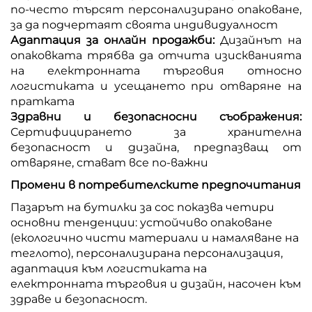
по-често търсят персонализирано опаковане,
за да подчертаят своята индивидуалност
Адаптация за онлайн продажби:
Дизайнът на
опаковката трябва да отчита изискванията
на електронната търговия относно
логистиката и усещането при отваряне на
пратката
Здравни и безопасносни съображения:
Сертифицирането за хранителна
безопасност и дизайна, предпазващ от
отваряне, стават все по-важни
Промени в потребителските предпочитания
Пазарът на бутилки за сос показва четири
основни тенденции: устойчиво опаковане
(екологично чисти материали и намаляване на
теглото), персонализирана персонализация,
адаптация към логистиката на
електронната търговия и дизайн, насочен към
здраве и безопасност.