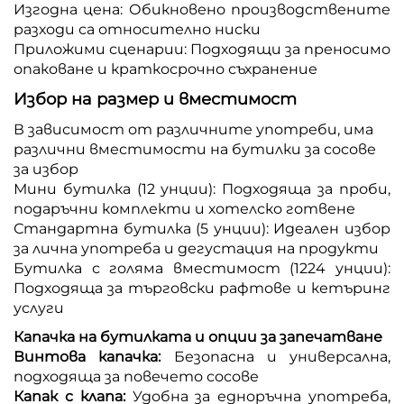
Изгодна цена: Обикновено производствените
разходи са относително ниски
Приложими сценарии: Подходящи за преносимо
опаковане и краткосрочно съхранение
Избор на размер и вместимост
В зависимост от различните употреби, има
различни вместимости на бутилки за сосове
за избор
Мини бутилка (12 унции): Подходяща за проби,
подаръчни комплекти и хотелско готвене
Стандартна бутилка (5 унции): Идеален избор
за лична употреба и дегустация на продукти
Бутилка с голяма вместимост (1224 унции):
Подходяща за търговски рафтове и кетъринг
услуги
Капачка на бутилката и опции за запечатване
Винтова капачка:
Безопасна и универсална,
подходяща за повечето сосове
Капак с клапа:
Удобна за едноръчна употреба,