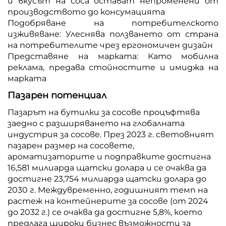
и вкусът на соса остават непроменени от
производството до консумацията
Подобряване на потребителското
изживяване: Улеснява ползването от страна
на потребителите чрез ергономичен дизайн
Представяне на марката: Като мобилна
реклама, предава стойностите и имиджа на
марката
Пазарен потенциал
Пазарът на бутилки за сосове процъфтява
заедно с разширяването на глобалната
индустрия за сосове. През 2023 г. световният
пазарен размер на сосовете,
ароматизаторите и подправките достигна
16,581 милиарда щатски долара и се очаква да
достигне 23,754 милиарда щатски долара до
2030 г. Междувременно, годишният темп на
растеж на контейнерите за сосове (от 2024
до 2032 г.) се очаква да достигне 5,8%, което
предлага широки бизнес възможности за