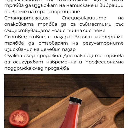
трябва да издържат на натискане и вибрации
по време на транспортиране
Стандартизация: Спецификациите на
опаковката трябва да са съвместими със
съществуващата логистична система
Съответствие с пазара: Всички материали
трябва да отговарят на регулаторните
изисквания на целевия пазар
Служба след продажба: Доставчиците трябва
да осигуряват навременна и професионална
поддръжка след продажба