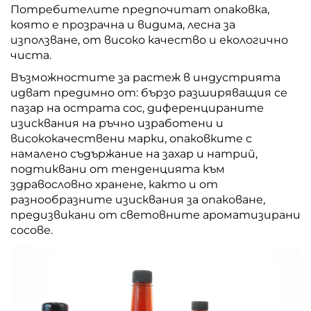
Потребителите предпочитат опаковка,
която е прозрачна и видима, лесна за
използване, от високо качество и екологично
чиста.
Възможностите за растеж в индустрията
идват предимно от: бързо разширяващия се
пазар на острата сос, диференцираните
изисквания на ръчно изработени и
висококачествени марки, опаковките с
намалено съдържание на захар и натрий,
подтиквани от тенденцията към
здравословно хранене, както и от
разнообразните изисквания за опаковане,
предизвикани от световните ароматизирани
сосове.