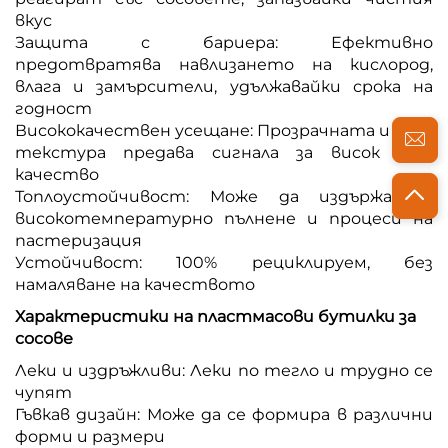
вкус
Защита с бариера: Ефективно
предотвратява навлизането на кислород,
влага и замърсители, удължавайки срока на
годност
Висококачествен усещане: Прозрачната и ясна
текстура предава сигнала за висок клас
качество
Топлоустойчивост: Може да издържа на
високотемпературно пълнене и процеси на
пастеризация
Устойчивост: 100% рециклируем, без
намаляване на качеството
Характеристики на пластмасови бутилки за
сосове
Леки и издръжливи: Леки по тегло и трудно се
чупят
Гъвкав дизайн: Може да се формира в различни
форми и размери