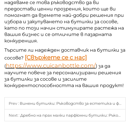
надяваме се това ръководство да ви
предостави ценни прозрения, които ще ви
помогнат да вземете най-добри решения при
избора и закупуването на бутилки за сосове,
като по този начин стимулирате растежа на
вашия бизнес и се отличите в пазарната
конкуренция.
Търсите ли надежден доставчик на бутилки за
[Свържете се с нас]
сосове?
https://www.cuicanbottle.com/
(
) за да
научите повече за персонализирани решения
за бутилки за сосове и засилите
конкурентоспособността на вашия продукт!
Prev :
Винени бутилки: Ръководство за естетика и функционалност извън съдовете
Next :
Дребно на прах малки парфюмни бутилки: Ръководство за умен купувач