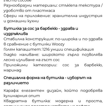
гъсти сосове
Разнообразни материали: стъкlena текстура /
удобство от пластмаса
Сфери на приложение: хранителна индустрия
и домашни кухни
Бутилка за сос за барбекю - здрава и
издръжлива
Стабилна конструкция: по-широка и по-здрава
в сравнение с бутилки Woozy
Голям капацитет: 1216 унции спецификация
Гладко наливане: широкото гърло позволява
лесно изливане на гъст сос
Приложими категории: сос за барбекю,
маринад
Специална форма на бутилка - изборът на
различието
Карафа: елегантен дизайн, който подобрява
кулинарния опит
Квадратна бутилка: модерна и проста,