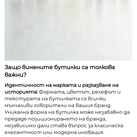
Защо винените бутилки са толкова
важни?
Идентичност на марката и разказване на
историята:
Формата, цветът, релефът и
текстурата на бутилката са всички
мълчаливи говорители на вашия бранд.
Уникална форма на бутилка може незабавно да
предаде позиционирането на бранда,
независимо дали става въпрос за класическа
елегантност или модерна иновация.