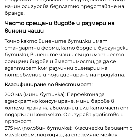
начин осигурява безплатно представяне на
бранда.
Често срещани видове и размери на
винени чаши
Точно както винените бутилки имат
стандартни форми, като бордо и бургундски
бутилки, винените чаши също имат често
срещани видове и вместимости, за да се
адаптират към различни сценарии на
потребление и позициониране на продукта.
Класифициране по вместимост:
200 мл (мини бутилка): Перфектна за
еднократно консумиране, мини барове в
хотели, храна на авиолинии или като част от
подаръчен комплект. Осигурява удобство и
прясност.
375 мл (половин бутилка): Класически вариант с
малък обем, подходящ за споделяне между