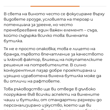
В света на виното често се фокусираме върху
видовете грозде, условията на тероар и
потенциала за зреене, но често
пренебрегваме един важен елемент – съда,
който съдържа всичко това: винената
бутилка.
Тя не е просто опаковка; това е лицето на
бранда, първото впечатление за качеството
и ключов фактор, влияещ на покупателските
решения на потребителите. В силно
конкурентния пазар добре проектирана и
изящно изработена винена бутилка може да
ви отличи на рафтовете.
Това ръководство ще ви отведе в дълбоко
погружане във всички аспекти на винените
чаши и бутилки, от стандартни размери до
персонализирано изкуство, което ще ви