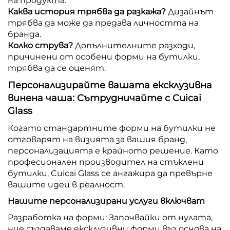
на продукта.
Каква история трябва да разкажа?
Дизайнът
трябва да може да предава личността на
бранда.
Колко струва?
Допълнителните разходи,
причинени от особени форми на бутилки,
трябва да се оценят.
Персонализирайте вашата ексклузивна
винена чаша: Сътрудничайте с Cuicai
Glass
Когато стандартните форми на бутилки не
отговарят на визията за вашия бранд,
персонализацията е крайното решение. Като
професионален производител на стъклени
бутилки, Cuicai Glass се ангажира да превърне
вашите идеи в реалност.
Нашите персонализирани услуги включват
Разработка на форми: Започвайки от нулата,
ние създаваме ексклузивни форми въз основа на