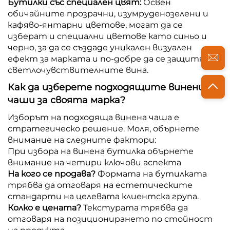
Бутилки със специален цвят:
Освен
обичайните прозрачни, изумруденозелени и
кафяво-янтарни цветове, могат да се
изберат и специални цветове като синьо и
черно, за да се създаде уникален визуален
ефект за марката и по-добре да се защитят
светлочувствителните вина.
Как да изберете подходящите винени
чаши за своята марка?
Изборът на подходяща винена чаша е
стратегическо решение. Моля, обърнете
внимание на следните фактори:
При избора на винена бутилка обърнете
внимание на четири ключови аспекта
На кого се продава?
Формата на бутилката
трябва да отговаря на естетическите
стандарти на целевата клиентска група.
Колко е цената?
Текстурата трябва да
отговаря на позиционирането по стойност