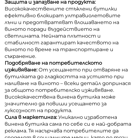
Защита и запазване на продукта:
Висококачествените стъклени бутилки
ефективно блокират ултравиолетовите
лъчи и предотвратяват влошаването на
виното поради въздействието на
светлината. Нейната плътност и
стабилност гарантират качеството на
виното по време на транспортиране и
съхранение.
Подобряване на потребителското
изживяване:
От усещането при отваряне на
бутилката до гладкостта на устиято при
наливане на виното – всеки детайл допринася
за общото потребителско изживяване.
Висококачествена винена бутилка може
значително да повиши усещането за
луксозност на продукта.
Сила в маркетинга:
Уникално изработена
винена бутилка сама по себе си е най-добрата
реклама. Тя насърчава потребителите да
споделят в социалните медии, като по този