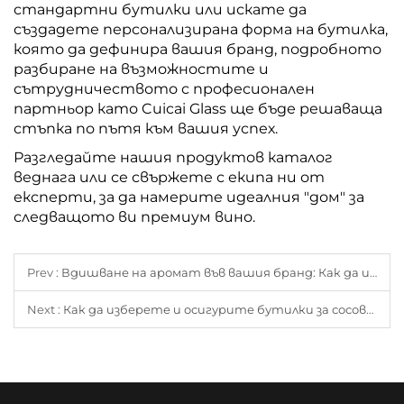
стандартни бутилки или искате да
създадете персонализирана форма на бутилка,
която да дефинира вашия бранд, подробното
разбиране на възможностите и
сътрудничеството с професионален
партньор като Cuicai Glass ще бъде решаваща
стъпка по пътя към вашия успех.
Разгледайте нашия продуктов каталог
веднага или се свържете с екипа ни от
експерти, за да намерите идеалния "дом" за
следващото ви премиум вино.
Prev :
Вдишване на аромат във вашия бранд: Как да изберете перфектната бутилка за сос
Next :
Как да изберете и осигурите бутилки за сосове: Ръководство за търговци и дистрибутори