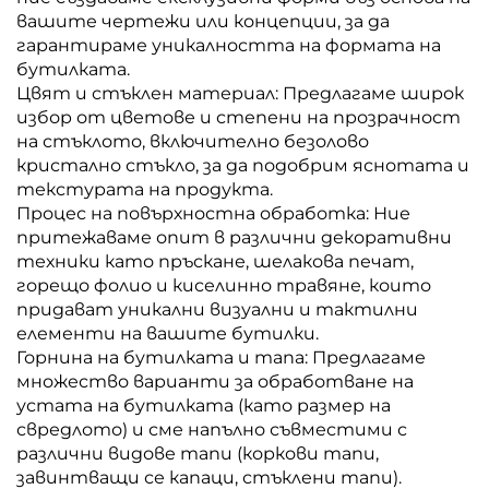
вашите чертежи или концепции, за да
гарантираме уникалността на формата на
бутилката.
Цвят и стъклен материал: Предлагаме широк
избор от цветове и степени на прозрачност
на стъклото, включително безолово
кристално стъкло, за да подобрим яснотата и
текстурата на продукта.
Процес на повърхностна обработка: Ние
притежаваме опит в различни декоративни
техники като пръскане, шелакова печат,
горещо фолио и киселинно травяне, които
придават уникални визуални и тактилни
елементи на вашите бутилки.
Горнина на бутилката и тапа: Предлагаме
множество варианти за обработване на
устата на бутилката (като размер на
свредлото) и сме напълно съвместими с
различни видове тапи (коркови тапи,
завинтващи се капаци, стъклени тапи).