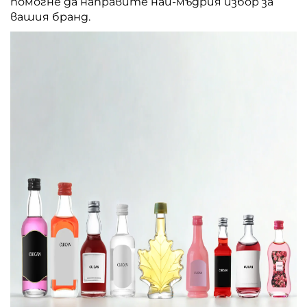
помогне да направите най-мъдрия избор за
вашия бранд.