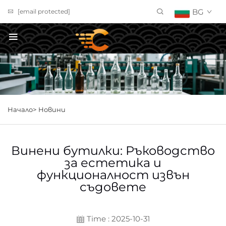
BG
[email protected]
ПОЛУЧИ ОФЕРТА
Начало>
Новини
Винени бутилки: Ръководство
за естетика и
функционалност извън
съдовете
Time : 2025-10-31