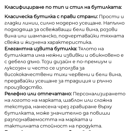
Класифициране по тип и стил на бутилката:
Класическа бутилка с прави страни:
Прости и
гладки линии, силно модерно усещане. Напълно
подходяща за освежаващи бели вина, розови
вина или шампанско, подчертавайки тяхната
свежа и жизнена характеристика.
Елегантна извита бутилка:
Тялото на
бутилката има нежни извивки и обикновено е
с дебело дъно. Този дизайн е по-премиум и
луксозен и често се използва за
висококачествени тихи червени и бели вина,
предавайки усещане за традиция и ръчно
производство.
Релефно или отпечатано:
Персонализирането
на логото на марката, шаблон или сложна
текстура, нанесена чрез гравиране върху
бутилката, може значително да повиши
разпознаваемостта на марката и
тактилната стойност на продукта.