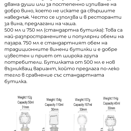
двама души или за постепенно изпиване на
добро вино, което не искате да свършите
наведнъж. Често се използва и в ресторанти
за вина, предлагани на чаша.
500 мл и 750 мл (стандартна бутилка): Това са
най-разпространените и популярни обеми на
пазара. 750 мл е стандартният обем на
традиционните винени бутилки и е добре
известен и приет от широка група
потребители. Бутилката от 500 мл е нов
възникващ вариант, който предлага по-леко
тегло в сравнение със стандартната
бутилка.