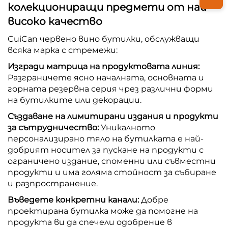
колекциониращи предмети от най-
високо качество
CuiCan червено вино бутилки, обслужващи
всяка марка с стремежи:
Изгради матрица на продуктовата линия:
Разграничете ясно началната, основната и
горната резервна серия чрез различни форми
на бутилките или декорации.
Създаване на лимитирани издания и продукти
за сътрудничество:
Уникалното
персонализирано тяло на бутилката е най-
добрият носител за пускане на продукти с
ограничено издание, споменни или съвместни
продукти и има голяма стойност за събиране
и разпространение.
Въведете конкретни канали:
Добре
проектирана бутилка може да помогне на
продукта ви да спечели одобрение в