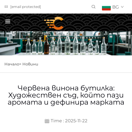
BG
[email protected]
ПОЛУЧИ ОФЕРТА
Начало>
Новини
Червена винона бутилка:
Художествен съд, който пази
аромата и дефинира марката
Time : 2025-11-22