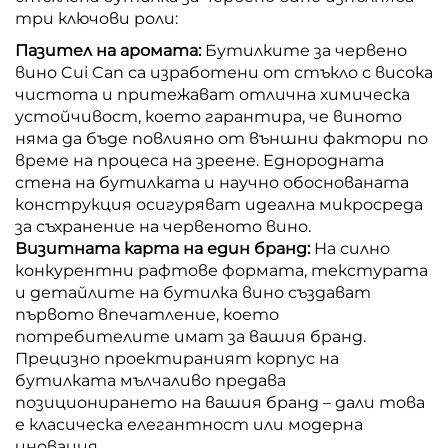
три ключови роли:
Пазител на аромата:
Бутилките за червено
вино Cui Can са изработени от стъкло с висока
чистота и притежават отлична химическа
устойчивост, което гарантира, че виното
няма да бъде повлияно от външни фактори по
време на процеса на зреене. Еднородната
стена на бутилката и научно обоснованата
конструкция осигуряват идеална микросреда
за съхранение на червеното вино.
Визитната карта на един бранд:
На силно
конкурентни рафтове формата, текстурата
и детайлите на бутилка вино създават
първото впечатление, което
потребителите имат за вашия бранд.
Прецизно проектираният корпус на
бутилката мълчаливо предава
позиционирането на вашия бранд – дали това
е класическа елегантност или модерна
иновация.