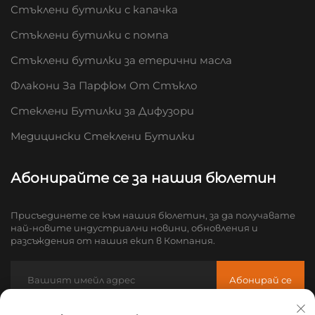
Стъклени бутилки с капачка
Стъклени бутилки с помпа
Стъклени бутилки за етерични масла
Флакони За Парфюм От Стъкло
Стеклени Бутилки за Дифузори
Медицински Стеклени Бутилки
Абонирайте се за нашия бюлетин
Присъединете се към нашия бюлетин, за да получавате
най-новите индустриални новини, обновления и
разсъждения от нашия екип в Компания.
Абонирай се