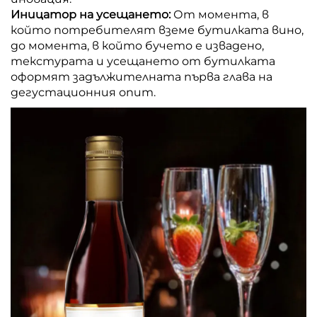
Иницатор на усещането:
От момента, в
който потребителят вземе бутилката вино,
до момента, в който бучето е извадено,
текстурата и усещането от бутилката
оформят задължителната първа глава на
дегустационния опит.