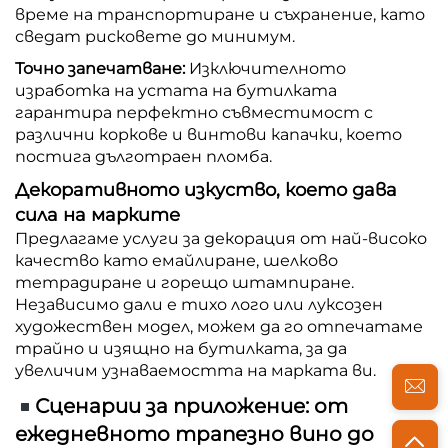
време на транспортиране и съхранение, като
сведат рисковете до минимум.
Точно запечатване:
Изключителното
изработка на устата на бутилката
гарантира перфектно съвместимост с
различни коркове и винтови капачки, което
постига дълготраен пломба.
Декоративното изкуство, което дава
сила на марките
Предлагаме услуги за декорация от най-високо
качество като емайлиране, шелково
тетрадиране и горещо штампиране.
Независимо дали е тихо лого или луксозен
художествен модел, можем да го отпечатаме
трайно и изящно на бутилката, за да
увеличим узнаваемостта на марката ви.
Сценарии за приложение: от
ежедневното трапезно вино до