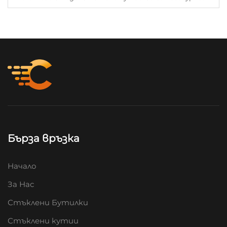
Бърза връзка
Начало
За Нас
Стъклени Бутилки
Стъклени кутии