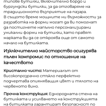
типове бутилки, включително бордо и
бургундски бутилки, за да отговаряме на
традиционното възприятие на пазара.
В същото време мощните ни възможности за
разработка на форми могат да ви помогнат
да постигнете напълно персонализирани
уникални форми на бутилки, като правят
марката ви да се откроява още от самото
начало на бутилката.
Изключително майсторство осигурява
пълен компромис по отношение на
качеството
Кристално чисто:
Материалът от
високопрозрачно стъкло перфектно
подчертава опияняващия цвят и тялото на
червеното вино.
Прочна конструкция:
Еднородната стена на
бутилката и усилването на конструкцията
на бутилката гарантират безопасност по