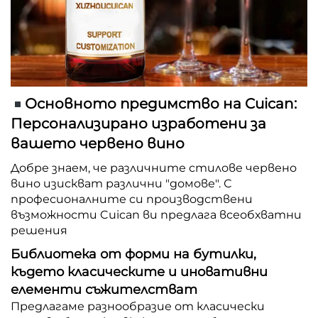
Основното предимство на Cuican:
Персонализирано изработени за
вашето червено вино
Добре знаем, че различните стилове червено
вино изискват различни "домове". С
професионалните си производствени
възможности Cuican ви предлага всеобхватни
решения
Библиотека от форми на бутилки,
където класическите и иновативни
елементи съжителстват
Предлагаме разнообразие от класически