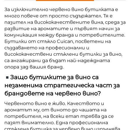
За изключително червено вино бутилката е
много повече от просто съдържател. Тя е
пазител на висококачествените вина, среда за
развитие на ароматите и първият начин за
комуникация между бранда и потребителите.
Бутилки от стъкло Cuican, посветени на
създаването на професионални и
висококачествени стъклени бутилки за вино,
са ангажирани да бъдат най-надеждната
опора зад вашия бранд.
Защо бутилките за вино са
незаменима стратегическа част за
брандовете на червено вино?
Червеното вино е живо. Качеството и
ароматът му, от виното до чашата на
потребителя, на всеки етап трябва да се
пазят внимателно. Една професионална
стъклена бутилка за червено вино изпълнява