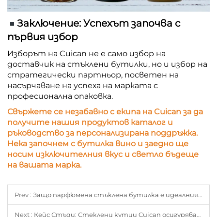
Заключение: Успехът започва с
първия избор
Изборът на Cuican не е само избор на
доставчик на стъклени бутилки, но и избор на
стратегически партньор, посветен на
насърчаване на успеха на марката с
професионална опаковка.
Свържете се незабавно с екипа на Cuican за да
получите нашия продуктов каталог и
ръководство за персонализирана поддръжка.
Нека започнем с бутилка вино и заедно ще
носим изключителния вкус и светло бъдеще
на вашата марка.
Prev :
Защо парфюмена стъклена бутилка е идеалният контейнер за душата на вашия бренд?
Next :
Кейс Стъди: Стеклени кутии Cuican осигуряват нова премиум линия за напитки в Чили