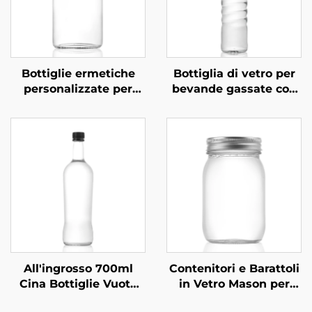
Bottiglie ermetiche
Bottiglia di vetro per
personalizzate per
bevande gassate con
bevande a base di tè,
tappo a vite
succo e bevande da
ricaricabile ODM da
270 ml, 350 ml e 530
530 ml
ml
All'ingrosso 700ml
Contenitori e Barattoli
Cina Bottiglie Vuote
in Vetro Mason per
per Bevande in Vetro
Conservazione