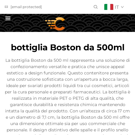
IT
[email protected]
Richiedi un Preventivo
bottiglia Boston da 500ml
La bottiglia Boston da 500 ml rappresenta una soluzione di
confezionamento versatile e pratica che unisce appeal
estetico a design funzionale. Questo contenitore presenta
una costruzione sofisticata con un'apertura a bocca larga,
ideale per svariati prodotti liquidi tra cui cosmetici, articoli
per la cura personale e preparati farmaceutici. La bottiglia è
realizzata in materiale PET o PETG di alta qualità, che
garantisce durabilità e resistenza chimica mantenendo
intatta la qualità del prodotto. Con un'altezza di circa 17 cm
e un diametro di 7,1 cm, la bottiglia Boston da 500 ml offre
una dimensione ottimale sia per uso commerciale che
personale. Il design distintivo delle spalle e il profilo snello