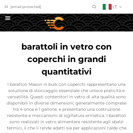
IT
[email protected]
RICHIEDI UN PREVENTIVO
barattoli in vetro con
coperchi in grandi
quantitativi
I barattoli Mason in bulk con coperchi rappresentano una
soluzione di stoccaggio essenziale che unisce praticità e
versatilità. Questi contenitori in vetro di alta qualità sono
disponibili in diverse dimensioni, generalmente comprese
tra 4 once e 1 gallone, e presentano una costruzione
resistente e meccanismi di sigillatura ermetica. I barattoli
sono realizzati in vetro alimentare resistente agli sbalzi
termici, il che li rende adatti sia per applicazioni calde che