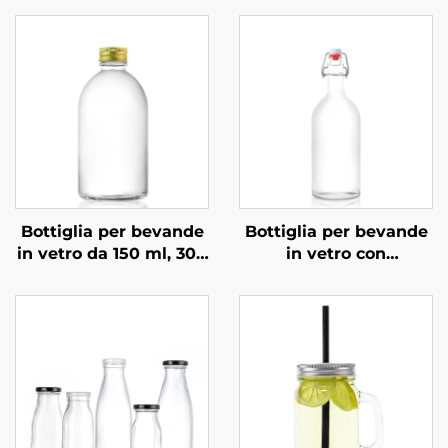
Bottiglia per bevande
Bottiglia per bevande
in vetro da 150 ml, 300
in vetro con
ml, 350 ml e 500 ml,
meccanismo
personalizzata
basculante OEM
all'ingrosso da 1000
ml, per bevande a
base di succo, vino e
vodka