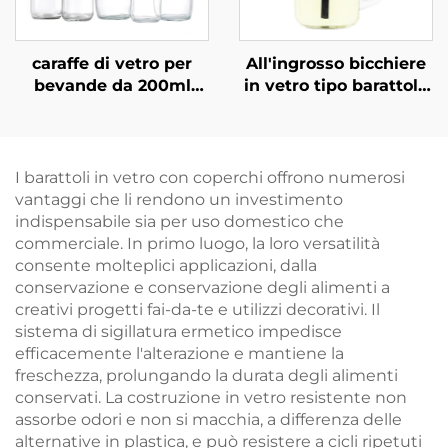
caraffe di vetro per
All'ingrosso bicchiere
bevande da 200ml
in vetro tipo barattolo
330ml 1l, vendita
da 40 ml, 120 ml, 500
all'ingrosso
ml con manico
I barattoli in vetro con coperchi offrono numerosi
vantaggi che li rendono un investimento
indispensabile sia per uso domestico che
commerciale. In primo luogo, la loro versatilità
consente molteplici applicazioni, dalla
conservazione e conservazione degli alimenti a
creativi progetti fai-da-te e utilizzi decorativi. Il
sistema di sigillatura ermetico impedisce
efficacemente l'alterazione e mantiene la
freschezza, prolungando la durata degli alimenti
conservati. La costruzione in vetro resistente non
assorbe odori e non si macchia, a differenza delle
alternative in plastica, e può resistere a cicli ripetuti