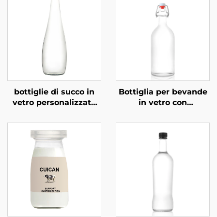
bottiglie di succo in
Bottiglia per bevande
vetro personalizzate
in vetro con
rotonde da 350 ml e
meccanismo
500 ml per bevande
basculante OEM
gassate
all'ingrosso da 1000
ml, per bevande a
base di succo, vino e
vodka