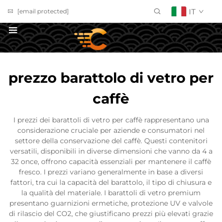
IT
[email protected]
Richiedi un Preventivo
prezzo barattolo di vetro per
caffè
I prezzi dei barattoli di vetro per caffè rappresentano una
considerazione cruciale per aziende e consumatori nel
settore della conservazione del caffè. Questi contenitori
versatili, disponibili in diverse dimensioni che vanno da 4 a
32 once, offrono capacità essenziali per mantenere il caffè
fresco. I prezzi variano generalmente in base a diversi
fattori, tra cui la capacità del barattolo, il tipo di chiusura e
la qualità del materiale. I barattoli di vetro premium
presentano guarnizioni ermetiche, protezione UV e valvole
di rilascio del CO2, che giustificano prezzi più elevati grazie