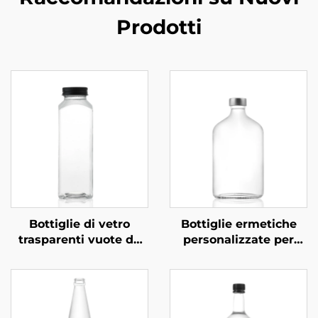
Prodotti
Bottiglie di vetro
Bottiglie ermetiche
trasparenti vuote da
personalizzate per
350 ml, 420 ml e 500
bevande a base di tè,
ml, quadrate, per
succo e bevande da
bevande, succhi e
270 ml, 350 ml e 530
caffè
ml