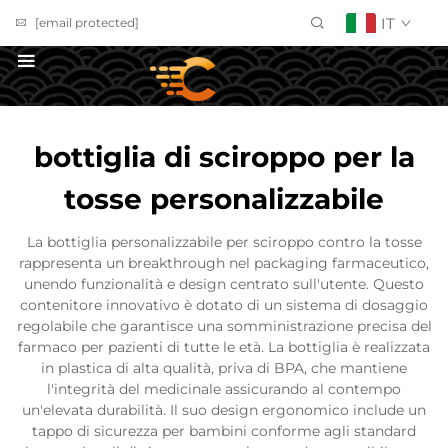
IT
[email protected]
Richiedi un Preventivo
bottiglia di sciroppo per la
tosse personalizzabile
La bottiglia personalizzabile per sciroppo contro la tosse
rappresenta un breakthrough nel packaging farmaceutico,
unendo funzionalità e design centrato sull'utente. Questo
contenitore innovativo è dotato di un sistema di dosaggio
regolabile che garantisce una somministrazione precisa del
farmaco per pazienti di tutte le età. La bottiglia è realizzata
in plastica di alta qualità, priva di BPA, che mantiene
l'integrità del medicinale assicurando al contempo
un'elevata durabilità. Il suo design ergonomico include un
tappo di sicurezza per bambini conforme agli standard