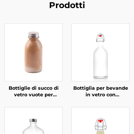
Prodotti
Bottiglie di succo di
Bottiglia per bevande
vetro vuote per
in vetro con
bevande al caffè e al
meccanismo
latte da 360 ml
basculante OEM
all'ingrosso
all'ingrosso da 1000
ml, per bevande a
base di succo, vino e