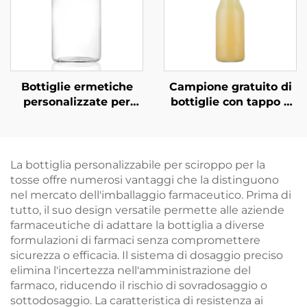
vodka
Bottiglie ermetiche
Campione gratuito di
personalizzate per
bottiglie con tappo a
bevande a base di tè,
vite da 250 ml, 500 ml
succo e bevande da
e 1000 ml all'ingrosso
270 ml, 350 ml e 530
ml
La bottiglia personalizzabile per sciroppo per la
tosse offre numerosi vantaggi che la distinguono
nel mercato dell'imballaggio farmaceutico. Prima di
tutto, il suo design versatile permette alle aziende
farmaceutiche di adattare la bottiglia a diverse
formulazioni di farmaci senza compromettere
sicurezza o efficacia. Il sistema di dosaggio preciso
elimina l'incertezza nell'amministrazione del
farmaco, riducendo il rischio di sovradosaggio o
sottodosaggio. La caratteristica di resistenza ai